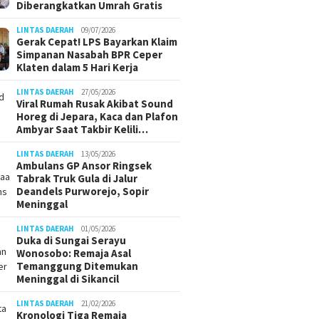
Diberangkatkan Umrah Gratis
LINTAS DAERAH
09/07/2026
Gerak Cepat! LPS Bayarkan Klaim
Simpanan Nasabah BPR Ceper
Klaten dalam 5 Hari Kerja
LINTAS DAERAH
27/05/2026
Viral Rumah Rusak Akibat Sound
Horeg di Jepara, Kaca dan Plafon
Ambyar Saat Takbir Kelili…
LINTAS DAERAH
13/05/2026
Ambulans GP Ansor Ringsek
Tabrak Truk Gula di Jalur
Deandels Purworejo, Sopir
Meninggal
LINTAS DAERAH
01/05/2026
Duka di Sungai Serayu
Wonosobo: Remaja Asal
Temanggung Ditemukan
Meninggal di Sikancil
LINTAS DAERAH
21/02/2026
Kronologi Tiga Remaja