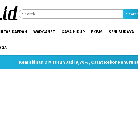
Searc
INTAS DAERAH
WARGANET
GAYA HIDUP
EKBIS
SENI BUDAYA
AGA
an DIY Turun Jadi 9,70%, Catat Rekor Penurunan Tertinggi di Ja