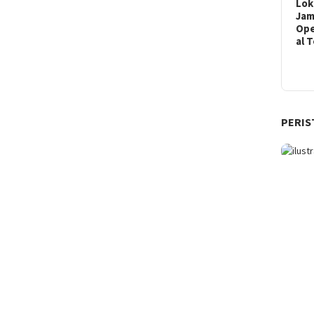
Lok
Ja
Ope
al 
PERIS