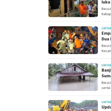
luka
BacaJ
Kabup
LINTAS
Empa
Dua 
BacaJo
Kecam
LINTAS
Banj
Suma
BacaJo
sertai
LINTAS
Upda