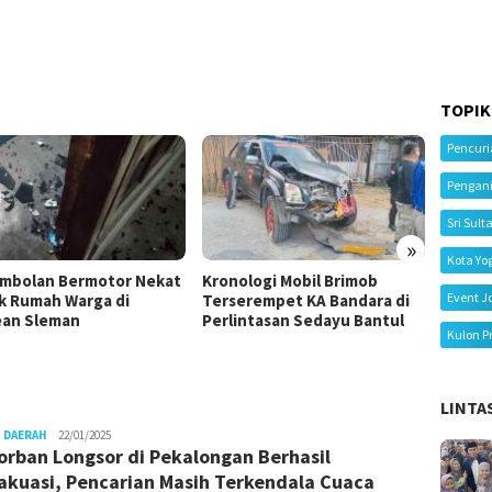
TOPIK
Pencur
Pengan
Sri Sult
»
Kota Yo
mbolan Bermotor Nekat
Kronologi Mobil Brimob
Kecela
Event J
k Rumah Warga di
Terserempet KA Bandara di
Tiga M
an Sleman
Perlintasan Sedayu Bantul
Ibu Me
Kulon P
LINTA
Juno
 DAERAH
22/01/2025
orban Longsor di Pekalongan Berhasil
akuasi, Pencarian Masih Terkendala Cuaca