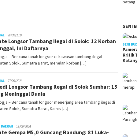
SENI 
Juno
NAL
28/09/2024
te Longsor Tambang Ilegal di Solok: 12 Korban
SENI BU
nggal, Ini Daftarnya
Pamera
Kritik
gja – Bencana tanah longsor di kawasan tambang ilegal
Katan
aten Solok, Sumatra Barat, menelan korban […]
Juno
NAL
27/09/2024
edi Longsor Tambang Ilegal di Solok Sumbar: 15
g Meninggal Dunia
gja – Bencana tanah longsor menerjang area tambang ilegal di
aten Solok, Sumatra Barat, Kamis […]
Juno
 DAERAH
18/09/2024
te Gempa M5,0 Guncang Bandung: 81 Luka-