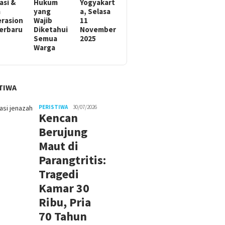
asi &
Hukum
Yogyakart
m
yang
a, Selasa
rasion
Wajib
11
Terbaru
Diketahui
November
Semua
2025
Warga
TIWA
PERISTIWA
30/07/2026
Kencan
Berujung
Maut di
Parangtritis:
Tragedi
Kamar 30
Ribu, Pria
70 Tahun