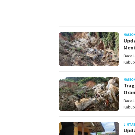
NASIO
Upda
Meni
BacaJo
Kabup
NASIO
Trag
Oran
BacaJo
Kabup
LINTAS
Upda