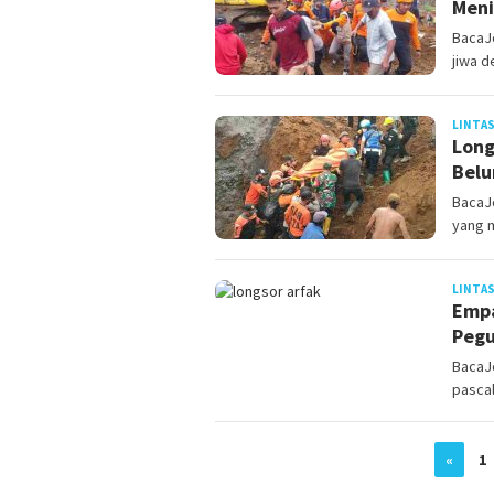
Meni
BacaJ
jiwa d
LINTAS
Long
Bel
BacaJ
yang m
LINTAS
Empa
Pegu
BacaJo
pasca
«
1