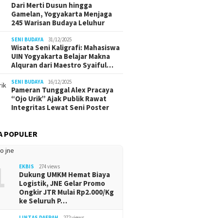
Dari Merti Dusun hingga
Gamelan, Yogyakarta Menjaga
245 Warisan Budaya Leluhur
SENI BUDAYA
31/12/2025
Wisata Seni Kaligrafi: Mahasiswa
UIN Yogyakarta Belajar Makna
Alquran dari Maestro Syaiful…
SENI BUDAYA
16/12/2025
Pameran Tunggal Alex Pracaya
“Ojo Urik” Ajak Publik Rawat
Integritas Lewat Seni Poster
A POPULER
1
EKBIS
274 views
Dukung UMKM Hemat Biaya
Logistik, JNE Gelar Promo
Ongkir JTR Mulai Rp2.000/Kg
ke Seluruh P…
LINTAS DAERAH
272 views