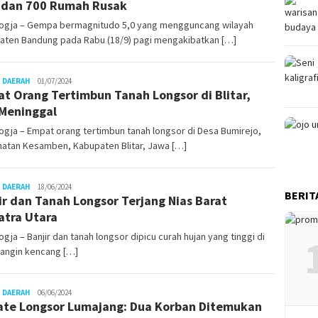
 dan 700 Rumah Rusak
ogja – Gempa bermagnitudo 5,0 yang mengguncang wilayah
aten Bandung pada Rabu (18/9) pagi mengakibatkan […]
Juno
 DAERAH
01/07/2024
t Orang Tertimbun Tanah Longsor di Blitar,
Meninggal
gja – Empat orang tertimbun tanah longsor di Desa Bumirejo,
atan Kesamben, Kabupaten Blitar, Jawa […]
Juno
 DAERAH
18/06/2024
BERIT
ir dan Tanah Longsor Terjang Nias Barat
tra Utara
gja – Banjir dan tanah longsor dipicu curah hujan yang tinggi di
 angin kencang […]
Juno
 DAERAH
06/06/2024
te Longsor Lumajang: Dua Korban Ditemukan