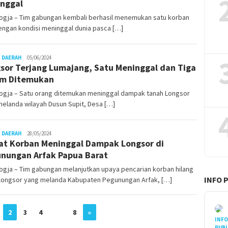
nggal
ogja – Tim gabungan kembali berhasil menemukan satu korban
engan kondisi meninggal dunia pasca […]
Juno
 DAERAH
05/06/2024
sor Terjang Lumajang, Satu Meninggal dan Tiga
um Ditemukan
ogja – Satu orang ditemukan meninggal dampak tanah Longsor
elanda wilayah Dusun Supit, Desa […]
Juno
 DAERAH
28/05/2024
t Korban Meninggal Dampak Longsor di
nungan Arfak Papua Barat
gja – Tim gabungan melanjutkan upaya pencarian korban hilang
INFO 
longsor yang melanda Kabupaten Pegunungan Arfak, […]
2
3
4
…
8
»
INF
PUBL