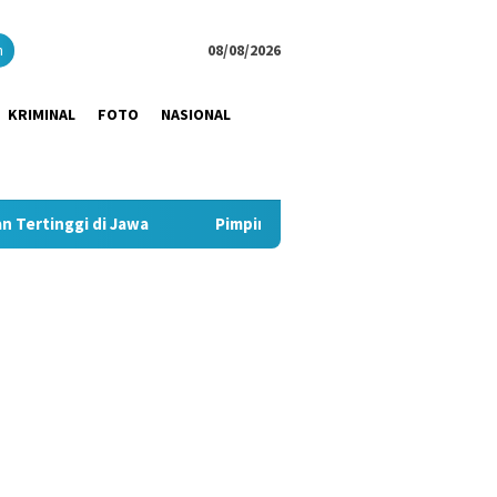
close
h
08/08/2026
KRIMINAL
FOTO
NASIONAL
wa
Pimpin Strategi Komunikasi JNE, Kurnia Nugraha Sabet