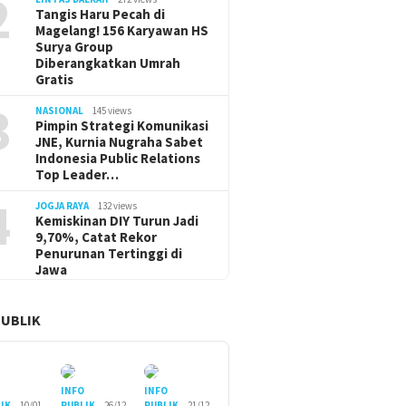
2
Tangis Haru Pecah di
Magelang! 156 Karyawan HS
Surya Group
Diberangkatkan Umrah
Gratis
3
NASIONAL
145 views
Pimpin Strategi Komunikasi
JNE, Kurnia Nugraha Sabet
Indonesia Public Relations
Top Leader…
4
JOGJA RAYA
132 views
Kemiskinan DIY Turun Jadi
9,70%, Catat Rekor
Penurunan Tertinggi di
Jawa
PUBLIK
O
INFO
INFO
IK
10/01
PUBLIK
26/12
PUBLIK
21/12