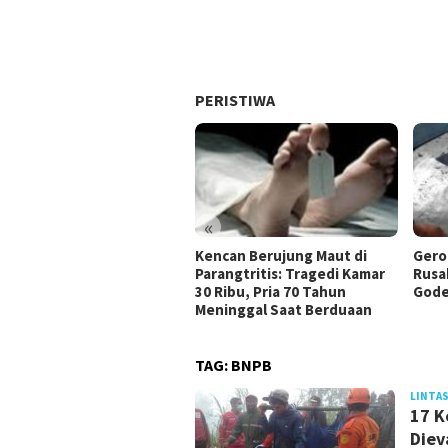
PERISTIWA
«
Kencan Berujung Maut di
Gero
Parangtritis: Tragedi Kamar
Rusa
30 Ribu, Pria 70 Tahun
Gode
Meninggal Saat Berduaan
TAG:
BNPB
LINTAS
17 K
Diev