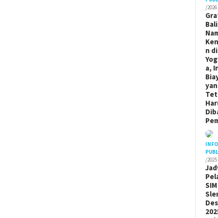
/2026
Gra
Bal
Na
Ken
n di
Yog
a, I
Bia
yan
Tet
Har
Dib
Pem
INF
PUBL
/2025
Jad
Pel
SIM
Sle
De
202