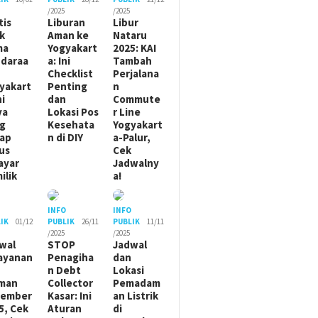
/2025
/2025
tis
Liburan
Libur
ik
Aman ke
Nataru
ma
Yogyakart
2025: KAI
daraa
a: Ini
Tambah
Checklist
Perjalana
yakart
Penting
n
ni
dan
Commute
ya
Lokasi Pos
r Line
g
Kesehata
Yogyakart
ap
n di DIY
a-Palur,
us
Cek
ayar
Jadwalny
ilik
a!
O
INFO
INFO
IK
01/12
PUBLIK
26/11
PUBLIK
11/11
/2025
/2025
wal
STOP
Jadwal
ayanan
Penagiha
dan
n Debt
Lokasi
man
Collector
Pemadam
sember
Kasar: Ini
an Listrik
5, Cek
Aturan
di