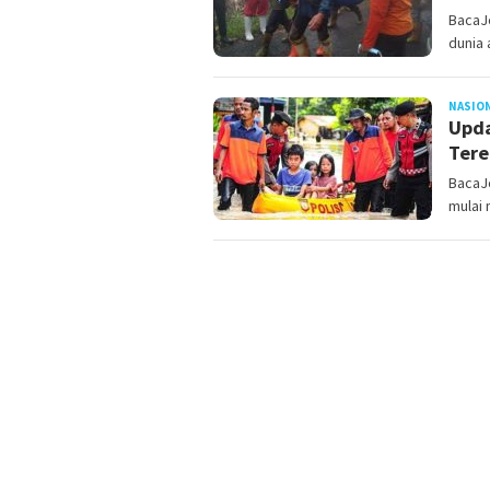
BacaJ
dunia 
NASIO
Upda
Tere
BacaJo
mulai 