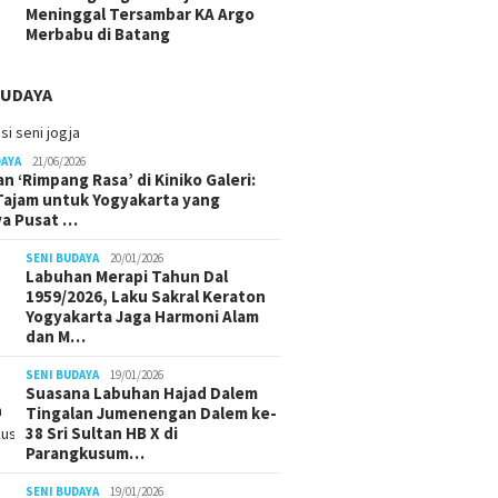
Meninggal Tersambar KA Argo
Merbabu di Batang
BUDAYA
DAYA
21/06/2026
n ‘Rimpang Rasa’ di Kiniko Galeri:
 Tajam untuk Yogyakarta yang
ya Pusat …
SENI BUDAYA
20/01/2026
Labuhan Merapi Tahun Dal
1959/2026, Laku Sakral Keraton
Yogyakarta Jaga Harmoni Alam
dan M…
SENI BUDAYA
19/01/2026
Suasana Labuhan Hajad Dalem
Tingalan Jumenengan Dalem ke-
38 Sri Sultan HB X di
Parangkusum…
SENI BUDAYA
19/01/2026