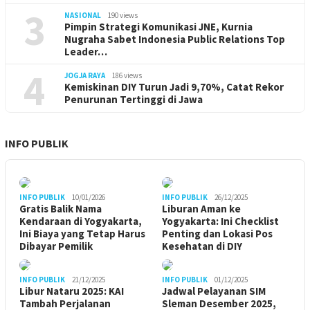
3
NASIONAL
190 views
Pimpin Strategi Komunikasi JNE, Kurnia
Nugraha Sabet Indonesia Public Relations Top
Leader…
4
JOGJA RAYA
186 views
Kemiskinan DIY Turun Jadi 9,70%, Catat Rekor
Penurunan Tertinggi di Jawa
INFO PUBLIK
INFO PUBLIK
10/01/2026
INFO PUBLIK
26/12/2025
Gratis Balik Nama
Liburan Aman ke
Kendaraan di Yogyakarta,
Yogyakarta: Ini Checklist
Ini Biaya yang Tetap Harus
Penting dan Lokasi Pos
Dibayar Pemilik
Kesehatan di DIY
INFO PUBLIK
21/12/2025
INFO PUBLIK
01/12/2025
Libur Nataru 2025: KAI
Jadwal Pelayanan SIM
Tambah Perjalanan
Sleman Desember 2025,