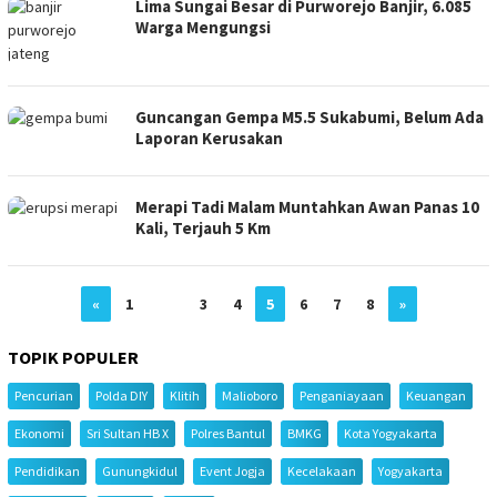
Lima Sungai Besar di Purworejo Banjir, 6.085
Warga Mengungsi
Guncangan Gempa M5.5 Sukabumi, Belum Ada
Laporan Kerusakan
Merapi Tadi Malam Muntahkan Awan Panas 10
Kali, Terjauh 5 Km
«
1
…
3
4
5
6
7
8
»
TOPIK POPULER
Pencurian
Polda DIY
Klitih
Malioboro
Penganiayaan
Keuangan
Ekonomi
Sri Sultan HB X
Polres Bantul
BMKG
Kota Yogyakarta
Pendidikan
Gunungkidul
Event Jogja
Kecelakaan
Yogyakarta