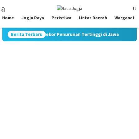
Skip
Mobile
to
Menu
content
Home
Jogja Raya
Peristiwa
Lintas Daerah
Warganet
 9,70%, Catat Rekor Penurunan Tertinggi di Jawa
Berita Terbaru
Pimpin 