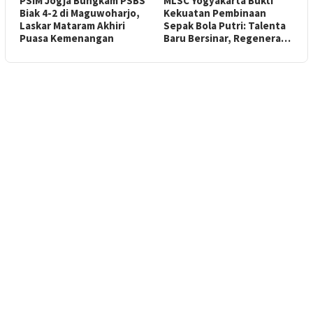
PSIM Jogja Bungkam PSBS
MLSC Yogyakarta Bukti
Biak 4-2 di Maguwoharjo,
Kekuatan Pembinaan
Laskar Mataram Akhiri
Sepak Bola Putri: Talenta
Puasa Kemenangan
Baru Bersinar, Regenera…