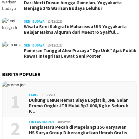
Dari Merti Dusun hingga Gamelan, Yogyakarta
Menjaga 245 Warisan Budaya Leluhur
SENI BUDAYA
31/12/2025
Wisata Seni Kaligrafi: Mahasiswa UIN Yogyakarta
Belajar Makna Alquran dari Maestro Syaiful…
SENI BUDAYA
16/12/2025
Pameran Tunggal Alex Pracaya “Ojo Urik” Ajak Publik
Rawat Integritas Lewat Seni Poster
BERITA POPULER
1
EKBIS
315 views
Dukung UMKM Hemat Biaya Logistik, JNE Gelar
Promo Ongkir JTR Mulai Rp2.000/Kg ke Seluruh
P…
2
LINTAS DAERAH
310 views
Tangis Haru Pecah di Magelang! 156 Karyawan
HS Surya Group Diberangkatkan Umrah Gratis