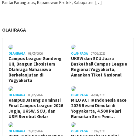
Pantai Parangtritis, Kapanewon Kretek, Kabupaten […]
OLAHRAGA
OLAHRAGA
08/05/2026
OLAHRAGA
07/05/2026
Campus League Gandeng
UKSW dan SCU Juara
UII, Bangun Ekosistem
Basketball Campus League
Olahraga Mahasiswa
Regional Yogyakarta,
Berkelanjutan di
Amankan Tiket Nasional
Yogyakarta
OLAHRAGA
06/05/2026
OLAHRAGA
26/04/2026
Kampus Jateng Dominasi
MILO ACTIV Indonesia Race
Final Campus League 2026
2026 Resmi Dimulai di
Jogja, UKSW, SCU, dan
Yogyakarta, 4.500 Pelari
USM Berebut Gelar
Ramaikan Seri Pem…
OLAHRAGA
28/02/2026
OLAHRAGA
01/02/2026