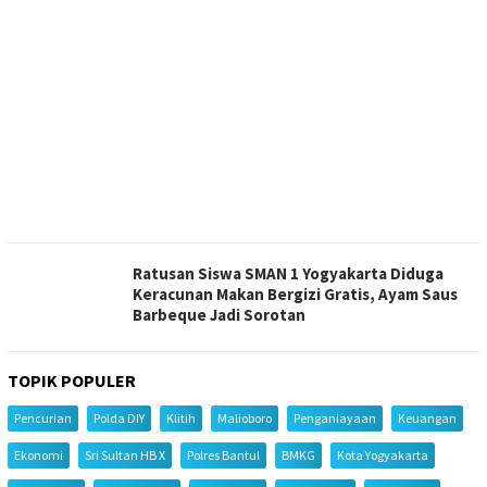
Ratusan Siswa SMAN 1 Yogyakarta Diduga
Keracunan Makan Bergizi Gratis, Ayam Saus
Barbeque Jadi Sorotan
TOPIK POPULER
Pencurian
Polda DIY
Klitih
Malioboro
Penganiayaan
Keuangan
Ekonomi
Sri Sultan HB X
Polres Bantul
BMKG
Kota Yogyakarta