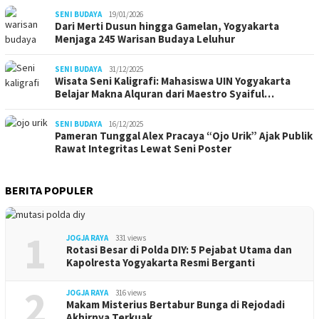
SENI BUDAYA
19/01/2026
Dari Merti Dusun hingga Gamelan, Yogyakarta
Menjaga 245 Warisan Budaya Leluhur
SENI BUDAYA
31/12/2025
Wisata Seni Kaligrafi: Mahasiswa UIN Yogyakarta
Belajar Makna Alquran dari Maestro Syaiful…
SENI BUDAYA
16/12/2025
Pameran Tunggal Alex Pracaya “Ojo Urik” Ajak Publik
Rawat Integritas Lewat Seni Poster
BERITA POPULER
1
JOGJA RAYA
331 views
Rotasi Besar di Polda DIY: 5 Pejabat Utama dan
Kapolresta Yogyakarta Resmi Berganti
2
JOGJA RAYA
316 views
Makam Misterius Bertabur Bunga di Rejodadi
Akhirnya Terkuak