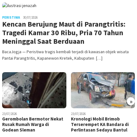
PERISTIWA
30/07/2026
Kencan Berujung Maut di Parangtritis:
Tragedi Kamar 30 Ribu, Pria 70 Tahun
Meninggal Saat Berduaan
BacaJogja — Peristiwa tragis kembali terjadi di kawasan objek wisata
Pantai Parangtritis, Kapanewon Kretek, Kabupaten […]
«
»
23/07/2026
23/07/2026
Gerombolan Bermotor Nekat
Kronologi Mobil Brimob
Rusak Rumah Warga di
Terserempet KA Bandara di
Godean Sleman
Perlintasan Sedayu Bantul