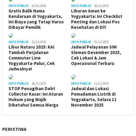
INFO PUBLIK
10/01/2026
INFO PUBLIK
26/12/2025
Gratis Balik Nama
Liburan Aman ke
Kendaraan di Yogyakarta,
Yogyakarta: Ini Checklist
Ini Biaya yang Tetap Harus
Penting dan Lokasi Pos
Dibayar Pemilik
Kesehatan di DIY
INFO PUBLIK
21/12/2025
INFO PUBLIK
01/12/2025
Libur Nataru 2025: KAI
Jadwal Pelayanan SIM
Tambah Perjalanan
Sleman Desember 2025,
Commuter Line
Cek Lokasi & Jam
Yogyakarta-Palur, Cek
Operasional Terbaru
Jadwalnya!
INFO PUBLIK
26/11/2025
INFO PUBLIK
11/11/2025
STOP Penagihan Debt
Jadwal dan Lokasi
Collector Kasar: Ini Aturan
Pemadaman Listrik di
Hukum yang Wajib
Yogyakarta, Selasa 11
Diketahui Semua Warga
November 2025
PERISTIWA