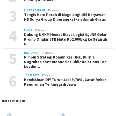
3
LINTAS DAERAH
254 views
Tangis Haru Pecah di Magelang! 156 Karyawan
HS Surya Group Diberangkatkan Umrah Gratis
4
EKBIS
253 views
Dukung UMKM Hemat Biaya Logistik, JNE Gelar
Promo Ongkir JTR Mulai Rp2.000/Kg ke Seluruh
P…
5
NASIONAL
124 views
Pimpin Strategi Komunikasi JNE, Kurnia
Nugraha Sabet Indonesia Public Relations Top
Leader…
6
JOGJA RAYA
87 views
Kemiskinan DIY Turun Jadi 9,70%, Catat Rekor
Penurunan Tertinggi di Jawa
INFO PUBLIK