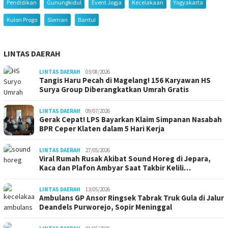
Pendidikan
Gunungkidul
Event Jogja
Kecelakaan
Yogyakarta
Kulon Progo
Sleman
Bantul
LINTAS DAERAH
LINTAS DAERAH
03/08/2026
Tangis Haru Pecah di Magelang! 156 Karyawan HS
Surya Group Diberangkatkan Umrah Gratis
LINTAS DAERAH
09/07/2026
Gerak Cepat! LPS Bayarkan Klaim Simpanan Nasabah
BPR Ceper Klaten dalam 5 Hari Kerja
LINTAS DAERAH
27/05/2026
Viral Rumah Rusak Akibat Sound Horeg di Jepara,
Kaca dan Plafon Ambyar Saat Takbir Kelili…
LINTAS DAERAH
13/05/2026
Ambulans GP Ansor Ringsek Tabrak Truk Gula di Jalur
Deandels Purworejo, Sopir Meninggal