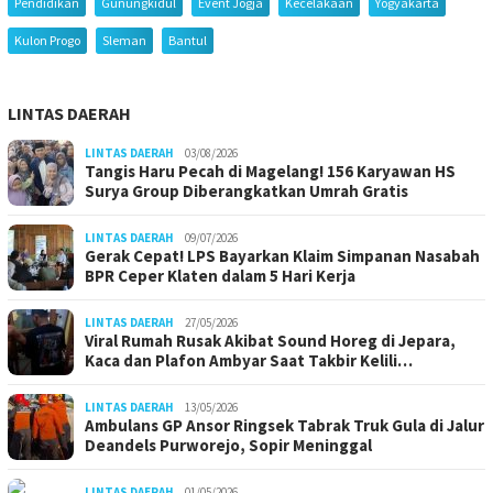
Pendidikan
Gunungkidul
Event Jogja
Kecelakaan
Yogyakarta
Kulon Progo
Sleman
Bantul
LINTAS DAERAH
LINTAS DAERAH
03/08/2026
Tangis Haru Pecah di Magelang! 156 Karyawan HS
Surya Group Diberangkatkan Umrah Gratis
LINTAS DAERAH
09/07/2026
Gerak Cepat! LPS Bayarkan Klaim Simpanan Nasabah
BPR Ceper Klaten dalam 5 Hari Kerja
LINTAS DAERAH
27/05/2026
Viral Rumah Rusak Akibat Sound Horeg di Jepara,
Kaca dan Plafon Ambyar Saat Takbir Kelili…
LINTAS DAERAH
13/05/2026
Ambulans GP Ansor Ringsek Tabrak Truk Gula di Jalur
Deandels Purworejo, Sopir Meninggal
LINTAS DAERAH
01/05/2026