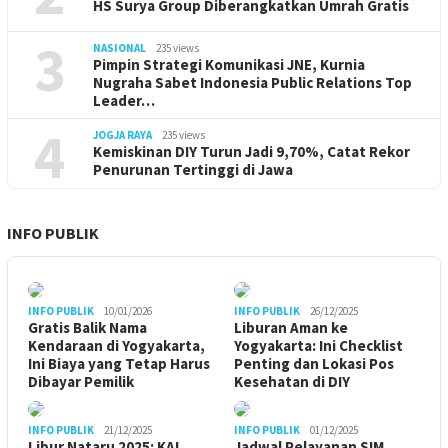
HS Surya Group Diberangkatkan Umrah Gratis
3
NASIONAL
235 views
Pimpin Strategi Komunikasi JNE, Kurnia
Nugraha Sabet Indonesia Public Relations Top
Leader…
4
JOGJA RAYA
235 views
Kemiskinan DIY Turun Jadi 9,70%, Catat Rekor
Penurunan Tertinggi di Jawa
INFO PUBLIK
INFO PUBLIK
10/01/2026
INFO PUBLIK
26/12/2025
Gratis Balik Nama
Liburan Aman ke
Kendaraan di Yogyakarta,
Yogyakarta: Ini Checklist
Ini Biaya yang Tetap Harus
Penting dan Lokasi Pos
Dibayar Pemilik
Kesehatan di DIY
INFO PUBLIK
21/12/2025
INFO PUBLIK
01/12/2025
Libur Nataru 2025: KAI
Jadwal Pelayanan SIM