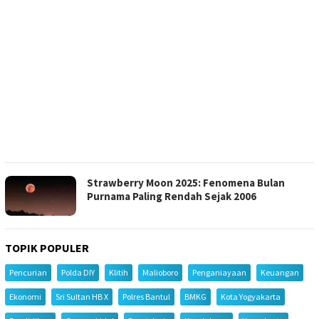
Strawberry Moon 2025: Fenomena Bulan
Purnama Paling Rendah Sejak 2006
TOPIK POPULER
Pencurian
Polda DIY
Klitih
Malioboro
Penganiayaan
Keuangan
Ekonomi
Sri Sultan HB X
Polres Bantul
BMKG
Kota Yogyakarta