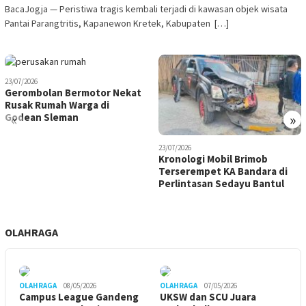
BacaJogja — Peristiwa tragis kembali terjadi di kawasan objek wisata
Pantai Parangtritis, Kapanewon Kretek, Kabupaten […]
23/07/2026
Gerombolan Bermotor Nekat
Rusak Rumah Warga di
«
»
Godean Sleman
23/07/2026
Kronologi Mobil Brimob
Terserempet KA Bandara di
Perlintasan Sedayu Bantul
OLAHRAGA
OLAHRAGA
08/05/2026
OLAHRAGA
07/05/2026
Campus League Gandeng
UKSW dan SCU Juara