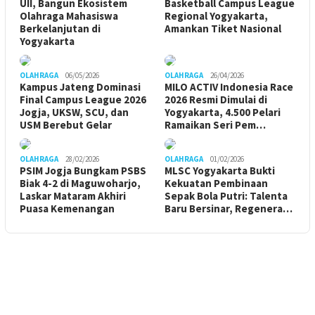
UII, Bangun Ekosistem
Basketball Campus League
Olahraga Mahasiswa
Regional Yogyakarta,
Berkelanjutan di
Amankan Tiket Nasional
Yogyakarta
OLAHRAGA
06/05/2026
OLAHRAGA
26/04/2026
Kampus Jateng Dominasi
MILO ACTIV Indonesia Race
Final Campus League 2026
2026 Resmi Dimulai di
Jogja, UKSW, SCU, dan
Yogyakarta, 4.500 Pelari
USM Berebut Gelar
Ramaikan Seri Pem…
OLAHRAGA
28/02/2026
OLAHRAGA
01/02/2026
PSIM Jogja Bungkam PSBS
MLSC Yogyakarta Bukti
Biak 4-2 di Maguwoharjo,
Kekuatan Pembinaan
Laskar Mataram Akhiri
Sepak Bola Putri: Talenta
Puasa Kemenangan
Baru Bersinar, Regenera…