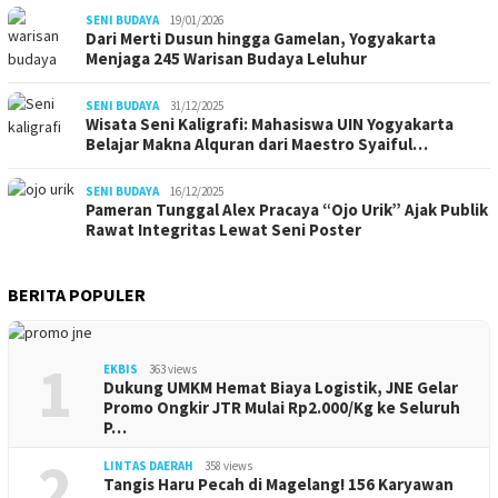
SENI BUDAYA
19/01/2026
Dari Merti Dusun hingga Gamelan, Yogyakarta
Menjaga 245 Warisan Budaya Leluhur
SENI BUDAYA
31/12/2025
Wisata Seni Kaligrafi: Mahasiswa UIN Yogyakarta
Belajar Makna Alquran dari Maestro Syaiful…
SENI BUDAYA
16/12/2025
Pameran Tunggal Alex Pracaya “Ojo Urik” Ajak Publik
Rawat Integritas Lewat Seni Poster
BERITA POPULER
1
EKBIS
363 views
Dukung UMKM Hemat Biaya Logistik, JNE Gelar
Promo Ongkir JTR Mulai Rp2.000/Kg ke Seluruh
P…
2
LINTAS DAERAH
358 views
Tangis Haru Pecah di Magelang! 156 Karyawan