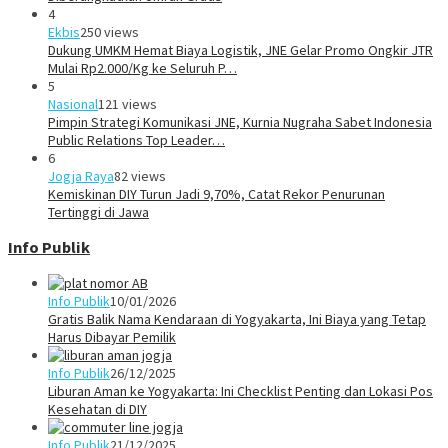
4
Ekbis
250 views
Dukung UMKM Hemat Biaya Logistik, JNE Gelar Promo Ongkir JTR
Mulai Rp2.000/Kg ke Seluruh P…
5
Nasional
121 views
Pimpin Strategi Komunikasi JNE, Kurnia Nugraha Sabet Indonesia
Public Relations Top Leader…
6
Jogja Raya
82 views
Kemiskinan DIY Turun Jadi 9,70%, Catat Rekor Penurunan
Tertinggi di Jawa
Info Publik
Info Publik
10/01/2026
Gratis Balik Nama Kendaraan di Yogyakarta, Ini Biaya yang Tetap
Harus Dibayar Pemilik
Info Publik
26/12/2025
Liburan Aman ke Yogyakarta: Ini Checklist Penting dan Lokasi Pos
Kesehatan di DIY
Info Publik
21/12/2025