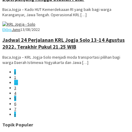
BacaJogja – Kado HUT Kemerdekaaan RI yang baik bagi warga
Karanganyar, Jawa Tengah. Operasional KRL […]
Ekbis
Juno
13/08/2022
Jadwal 24 Perjalanan KRL Jogja Solo 13-14 Agustus
2022, Terakhir Pukul 21.25 WIB
BacaJogja – KRL Jogja-Solo menjadi moda transportasi pilihan bagi
warga Daerah Istimewa Yogyakarta dan Jawa […]
«
1
…
3
4
5
6
7
»
Topik Populer