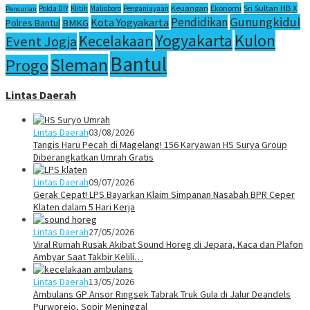
Sri Sultan HB X
Keuangan
Ekonomi
Polda DIY
Klitih
Malioboro
Penganiayaan
Pencurian
Gunungkidul
Pendidikan
Kota Yogyakarta
Polres Bantul
BMKG
Yogyakarta
Kulon
Kecelakaan
Event Jogja
Bantul
Sleman
Progo
Lintas Daerah
Lintas Daerah
03/08/2026
Tangis Haru Pecah di Magelang! 156 Karyawan HS Surya Group
Diberangkatkan Umrah Gratis
Lintas Daerah
09/07/2026
Gerak Cepat! LPS Bayarkan Klaim Simpanan Nasabah BPR Ceper
Klaten dalam 5 Hari Kerja
Lintas Daerah
27/05/2026
Viral Rumah Rusak Akibat Sound Horeg di Jepara, Kaca dan Plafon
Ambyar Saat Takbir Kelili…
Lintas Daerah
13/05/2026
Ambulans GP Ansor Ringsek Tabrak Truk Gula di Jalur Deandels
Purworejo, Sopir Meninggal