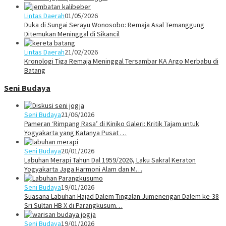
Lintas Daerah
01/05/2026
Duka di Sungai Serayu Wonosobo: Remaja Asal Temanggung
Ditemukan Meninggal di Sikancil
Lintas Daerah
21/02/2026
Kronologi Tiga Remaja Meninggal Tersambar KA Argo Merbabu di
Batang
Seni Budaya
Seni Budaya
21/06/2026
Pameran ‘Rimpang Rasa’ di Kiniko Galeri: Kritik Tajam untuk
Yogyakarta yang Katanya Pusat …
Seni Budaya
20/01/2026
Labuhan Merapi Tahun Dal 1959/2026, Laku Sakral Keraton
Yogyakarta Jaga Harmoni Alam dan M…
Seni Budaya
19/01/2026
Suasana Labuhan Hajad Dalem Tingalan Jumenengan Dalem ke-38
Sri Sultan HB X di Parangkusum…
Seni Budaya
19/01/2026