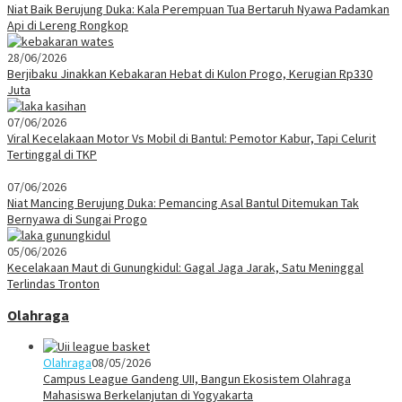
Niat Baik Berujung Duka: Kala Perempuan Tua Bertaruh Nyawa Padamkan
Api di Lereng Rongkop
28/06/2026
Berjibaku Jinakkan Kebakaran Hebat di Kulon Progo, Kerugian Rp330
Juta
07/06/2026
Viral Kecelakaan Motor Vs Mobil di Bantul: Pemotor Kabur, Tapi Celurit
Tertinggal di TKP
07/06/2026
Niat Mancing Berujung Duka: Pemancing Asal Bantul Ditemukan Tak
Bernyawa di Sungai Progo
05/06/2026
Kecelakaan Maut di Gunungkidul: Gagal Jaga Jarak, Satu Meninggal
Terlindas Tronton
Olahraga
Olahraga
08/05/2026
Campus League Gandeng UII, Bangun Ekosistem Olahraga
Mahasiswa Berkelanjutan di Yogyakarta