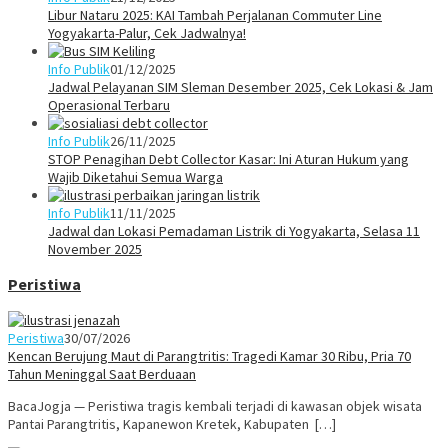
Libur Nataru 2025: KAI Tambah Perjalanan Commuter Line
Yogyakarta-Palur, Cek Jadwalnya!
Info Publik
01/12/2025
Jadwal Pelayanan SIM Sleman Desember 2025, Cek Lokasi & Jam
Operasional Terbaru
Info Publik
26/11/2025
STOP Penagihan Debt Collector Kasar: Ini Aturan Hukum yang
Wajib Diketahui Semua Warga
Info Publik
11/11/2025
Jadwal dan Lokasi Pemadaman Listrik di Yogyakarta, Selasa 11
November 2025
Peristiwa
Peristiwa
30/07/2026
Kencan Berujung Maut di Parangtritis: Tragedi Kamar 30 Ribu, Pria 70
Tahun Meninggal Saat Berduaan
BacaJogja — Peristiwa tragis kembali terjadi di kawasan objek wisata
Pantai Parangtritis, Kapanewon Kretek, Kabupaten […]