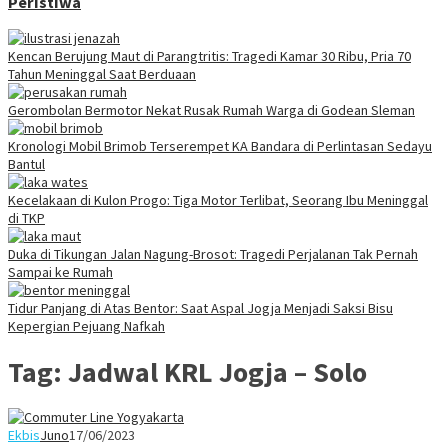
Peristiwa
Kencan Berujung Maut di Parangtritis: Tragedi Kamar 30 Ribu, Pria 70
Tahun Meninggal Saat Berduaan
Gerombolan Bermotor Nekat Rusak Rumah Warga di Godean Sleman
Kronologi Mobil Brimob Terserempet KA Bandara di Perlintasan Sedayu
Bantul
Kecelakaan di Kulon Progo: Tiga Motor Terlibat, Seorang Ibu Meninggal
di TKP
Duka di Tikungan Jalan Nagung-Brosot: Tragedi Perjalanan Tak Pernah
Sampai ke Rumah
Tidur Panjang di Atas Bentor: Saat Aspal Jogja Menjadi Saksi Bisu
Kepergian Pejuang Nafkah
Tag:
Jadwal KRL Jogja – Solo
Ekbis
Juno
17/06/2023