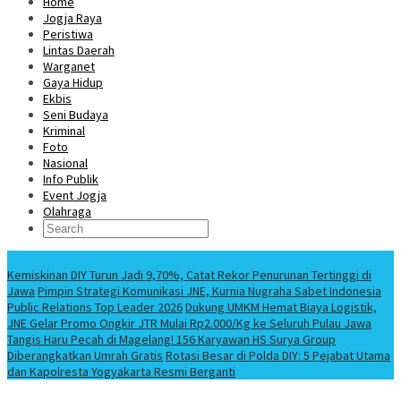
Home
Jogja Raya
Peristiwa
Lintas Daerah
Warganet
Gaya Hidup
Ekbis
Seni Budaya
Kriminal
Foto
Nasional
Info Publik
Event Jogja
Olahraga
Berita Terbaru
Kemiskinan DIY Turun Jadi 9,70%, Catat Rekor Penurunan Tertinggi di
Jawa
Pimpin Strategi Komunikasi JNE, Kurnia Nugraha Sabet Indonesia
Public Relations Top Leader 2026
Dukung UMKM Hemat Biaya Logistik,
JNE Gelar Promo Ongkir JTR Mulai Rp2.000/Kg ke Seluruh Pulau Jawa
Tangis Haru Pecah di Magelang! 156 Karyawan HS Surya Group
Diberangkatkan Umrah Gratis
Rotasi Besar di Polda DIY: 5 Pejabat Utama
dan Kapolresta Yogyakarta Resmi Berganti