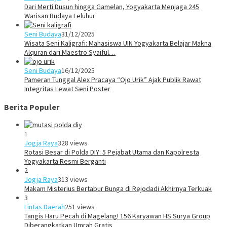
Dari Merti Dusun hingga Gamelan, Yogyakarta Menjaga 245
Warisan Budaya Leluhur
Seni Budaya
31/12/2025
Wisata Seni Kaligrafi: Mahasiswa UIN Yogyakarta Belajar Makna
Alquran dari Maestro Syaiful…
Seni Budaya
16/12/2025
Pameran Tunggal Alex Pracaya “Ojo Urik” Ajak Publik Rawat
Integritas Lewat Seni Poster
Berita Populer
1
Jogja Raya
328 views
Rotasi Besar di Polda DIY: 5 Pejabat Utama dan Kapolresta
Yogyakarta Resmi Berganti
2
Jogja Raya
313 views
Makam Misterius Bertabur Bunga di Rejodadi Akhirnya Terkuak
3
Lintas Daerah
251 views
Tangis Haru Pecah di Magelang! 156 Karyawan HS Surya Group
Diberangkatkan Umrah Gratis