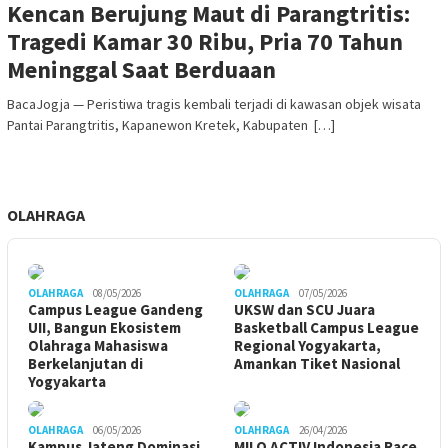
Kencan Berujung Maut di Parangtritis:
Tragedi Kamar 30 Ribu, Pria 70 Tahun
Meninggal Saat Berduaan
BacaJogja — Peristiwa tragis kembali terjadi di kawasan objek wisata
Pantai Parangtritis, Kapanewon Kretek, Kabupaten […]
OLAHRAGA
OLAHRAGA
08/05/2026
OLAHRAGA
07/05/2026
Campus League Gandeng
UKSW dan SCU Juara
UII, Bangun Ekosistem
Basketball Campus League
Olahraga Mahasiswa
Regional Yogyakarta,
Berkelanjutan di
Amankan Tiket Nasional
Yogyakarta
OLAHRAGA
06/05/2026
OLAHRAGA
26/04/2026
Kampus Jateng Dominasi
MILO ACTIV Indonesia Race