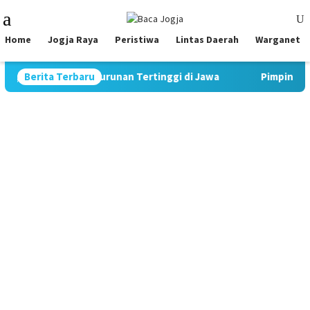
Skip
Mobile
to
Menu
content
Home
Jogja Raya
Peristiwa
Lintas Daerah
Warganet
kor Penurunan Tertinggi di Jawa
Berita Terbaru
Pimpin Strategi Komuni