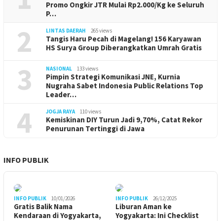
Promo Ongkir JTR Mulai Rp2.000/Kg ke Seluruh
P…
2
LINTAS DAERAH
265 views
Tangis Haru Pecah di Magelang! 156 Karyawan
HS Surya Group Diberangkatkan Umrah Gratis
3
NASIONAL
133 views
Pimpin Strategi Komunikasi JNE, Kurnia
Nugraha Sabet Indonesia Public Relations Top
Leader…
4
JOGJA RAYA
110 views
Kemiskinan DIY Turun Jadi 9,70%, Catat Rekor
Penurunan Tertinggi di Jawa
INFO PUBLIK
INFO PUBLIK
10/01/2026
INFO PUBLIK
26/12/2025
Gratis Balik Nama
Liburan Aman ke
Kendaraan di Yogyakarta,
Yogyakarta: Ini Checklist