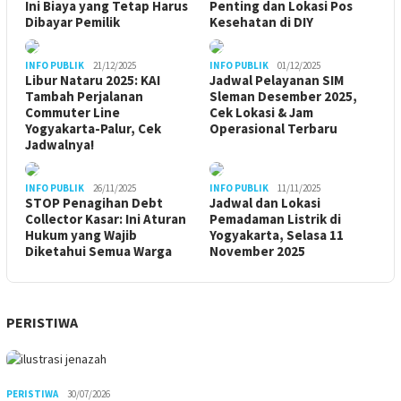
Ini Biaya yang Tetap Harus
Penting dan Lokasi Pos
Dibayar Pemilik
Kesehatan di DIY
INFO PUBLIK
21/12/2025
INFO PUBLIK
01/12/2025
Libur Nataru 2025: KAI
Jadwal Pelayanan SIM
Tambah Perjalanan
Sleman Desember 2025,
Commuter Line
Cek Lokasi & Jam
Yogyakarta-Palur, Cek
Operasional Terbaru
Jadwalnya!
INFO PUBLIK
26/11/2025
INFO PUBLIK
11/11/2025
STOP Penagihan Debt
Jadwal dan Lokasi
Collector Kasar: Ini Aturan
Pemadaman Listrik di
Hukum yang Wajib
Yogyakarta, Selasa 11
Diketahui Semua Warga
November 2025
PERISTIWA
PERISTIWA
30/07/2026