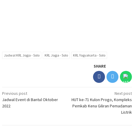
Jadwal KRL Jogja - Solo
KRL Jogja - Solo
KRL Yogyakarta - Solo
SHARE
Post
Previous post
Next post
Jadwal Event di Bantul Oktober
HUT ke-71 Kulon Progo, Kompleks
navigation
2022
Pemkab Kena Giliran Pemadaman
Listrik