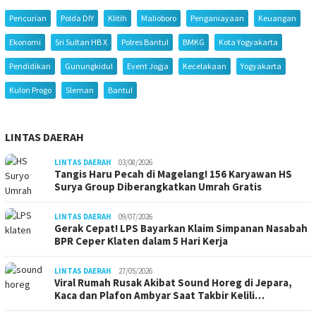
Pencurian
Polda DIY
Klitih
Malioboro
Penganiayaan
Keuangan
Ekonomi
Sri Sultan HB X
Polres Bantul
BMKG
Kota Yogyakarta
Pendidikan
Gunungkidul
Event Jogja
Kecelakaan
Yogyakarta
Kulon Progo
Sleman
Bantul
LINTAS DAERAH
LINTAS DAERAH
03/08/2026
Tangis Haru Pecah di Magelang! 156 Karyawan HS
Surya Group Diberangkatkan Umrah Gratis
LINTAS DAERAH
09/07/2026
Gerak Cepat! LPS Bayarkan Klaim Simpanan Nasabah
BPR Ceper Klaten dalam 5 Hari Kerja
LINTAS DAERAH
27/05/2026
Viral Rumah Rusak Akibat Sound Horeg di Jepara,
Kaca dan Plafon Ambyar Saat Takbir Kelili…