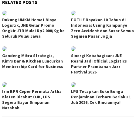
RELATED POSTS
Dukung UMKM Hemat Biaya
FOTILE Rayakan 10 Tahun di
Logistik, JNE Gelar Promo
Indonesia: Usung Kampanye
Ongkir JTR Mulai Rp2.000/Kg ke
Zero Accident dan Sasar Semua
Seluruh Pulau Jawa
Segmen Pasar Jogja
Gandeng Mitra Strategis,
Sinergi Kebahagiaan: JNE
Kim’s Bar & Kitchen Luncurkan
Resmi Jadi Official Logistics
Membership Card for Business
Partner Prambanan Jazz
Festival 2026
Izin BPR Ceper Permata Artha
LPS Tetapkan Suku Bunga
Klaten Dicabut OJK, LPS
Penjaminan Terbaru Berlaku 1
Segera Bayar Simpanan
Juli 2026, Cek Rinciannya!
Nasabah