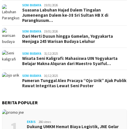
SENI BUDAYA
19/01/2026
Suasana Labuhan Hajad Dalem Tingalan
Jumenengan Dalem ke-38 Sri Sultan HB X di
Parangkusum…
SENI BUDAYA
19/01/2026
Dari Merti Dusun hingga Gamelan, Yogyakarta
Menjaga 245 Warisan Budaya Leluhur
SENI BUDAYA
31/12/2025
Wisata Seni Kaligrafi: Mahasiswa UIN Yogyakarta
Belajar Makna Alquran dari Maestro Syaiful…
SENI BUDAYA
16/12/2025
Pameran Tunggal Alex Pracaya “Ojo Urik” Ajak Publik
Rawat Integritas Lewat Seni Poster
BERITA POPULER
1
EKBIS
266 views
Dukung UMKM Hemat Biaya Logistik, JNE Gelar