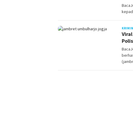
BacaJ
kepad
KRIMI
Vira
Poli
BacaJo
berha
(jambr