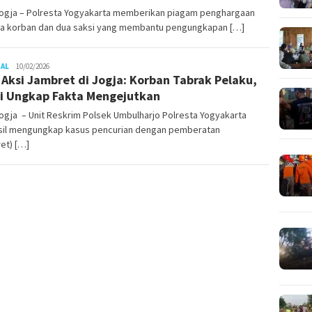
ogja – Polresta Yogyakarta memberikan piagam penghargaan
a korban dan dua saksi yang membantu pengungkapan […]
Juno
NAL
10/02/2026
l Aksi Jambret di Jogja: Korban Tabrak Pelaku,
si Ungkap Fakta Mengejutkan
gja – Unit Reskrim Polsek Umbulharjo Polresta Yogyakarta
sil mengungkap kasus pencurian dengan pemberatan
et) […]