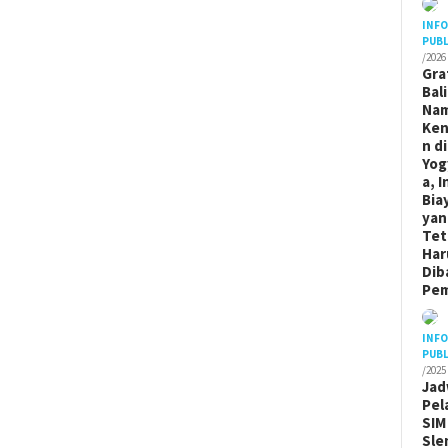
INF
PUBL
/2026
Gra
Bal
Na
Ken
n di
Yog
a, I
Bia
yan
Tet
Har
Dib
Pem
INF
PUBL
/2025
Jad
Pel
SIM
Sle