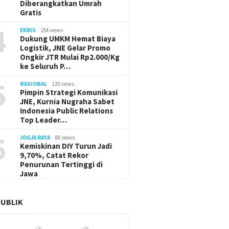
Diberangkatkan Umrah
Gratis
4
EKBIS
254 views
Dukung UMKM Hemat Biaya
Logistik, JNE Gelar Promo
Ongkir JTR Mulai Rp2.000/Kg
ke Seluruh P…
5
NASIONAL
125 views
Pimpin Strategi Komunikasi
JNE, Kurnia Nugraha Sabet
Indonesia Public Relations
Top Leader…
6
JOGJA RAYA
88 views
Kemiskinan DIY Turun Jadi
9,70%, Catat Rekor
Penurunan Tertinggi di
Jawa
PUBLIK