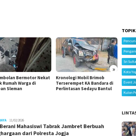
TOPIK
Pencur
Pengan
Sri Sult
»
Kota Yo
mbolan Bermotor Nekat
Kronologi Mobil Brimob
Kecela
Event J
k Rumah Warga di
Terserempet KA Bandara di
Tiga M
an Sleman
Perlintasan Sedayu Bantul
Ibu Me
Kulon P
LINTA
Juno
RAYA
11/02/2026
 Berani Mahasiswi Tabrak Jambret Berbuah
hargaan dari Polresta Jogja