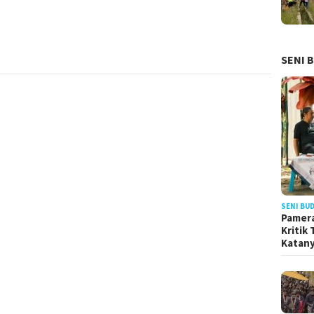
SENI 
SENI BU
Pamera
Kritik
Katan