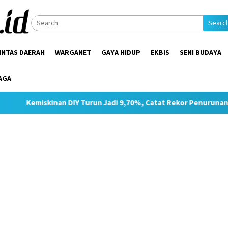
Searc
INTAS DAERAH
WARGANET
GAYA HIDUP
EKBIS
SENI BUDAYA
AGA
n DIY Turun Jadi 9,70%, Catat Rekor Penurunan Tertinggi di Jaw