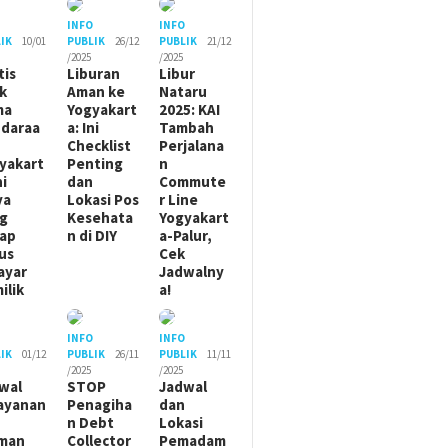
O
INFO
INFO
IK
10/01
PUBLIK
26/12
PUBLIK
21/12
/2025
/2025
tis
Liburan
Libur
ik
Aman ke
Nataru
ma
Yogyakart
2025: KAI
daraa
a: Ini
Tambah
Checklist
Perjalana
yakart
Penting
n
ni
dan
Commute
ya
Lokasi Pos
r Line
g
Kesehata
Yogyakart
ap
n di DIY
a-Palur,
us
Cek
ayar
Jadwalny
ilik
a!
O
INFO
INFO
IK
01/12
PUBLIK
26/11
PUBLIK
11/11
/2025
/2025
wal
STOP
Jadwal
ayanan
Penagiha
dan
n Debt
Lokasi
man
Collector
Pemadam