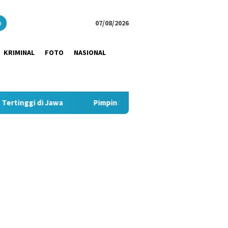
close
h
07/08/2026
KRIMINAL
FOTO
NASIONAL
a
Pimpin Strategi Komunikasi JNE, Kurnia Nugraha Sabet 