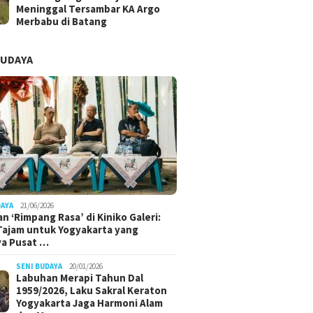
Meninggal Tersambar KA Argo
Merbabu di Batang
BUDAYA
DAYA
21/06/2026
n ‘Rimpang Rasa’ di Kiniko Galeri:
 Tajam untuk Yogyakarta yang
ya Pusat …
SENI BUDAYA
20/01/2026
Labuhan Merapi Tahun Dal
1959/2026, Laku Sakral Keraton
Yogyakarta Jaga Harmoni Alam