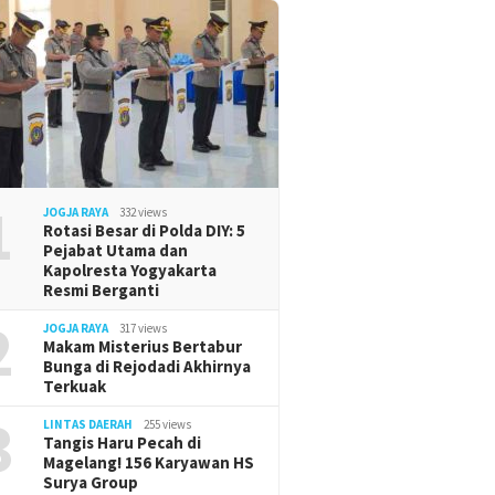
1
JOGJA RAYA
332 views
Rotasi Besar di Polda DIY: 5
Pejabat Utama dan
Kapolresta Yogyakarta
Resmi Berganti
2
JOGJA RAYA
317 views
Makam Misterius Bertabur
Bunga di Rejodadi Akhirnya
Terkuak
3
LINTAS DAERAH
255 views
Tangis Haru Pecah di
Magelang! 156 Karyawan HS
Surya Group