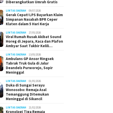
Diberangkatkan Umrah Gratis
LINTAS DAERAH
09/07/2026
Gerak Cepat! LPS Bayarkan Klaim
Simpanan Nasabah BPR Ceper
Klaten dalam 5 Hari Kerja
LINTAS DAERAH
27/05/2026
Viral Rumah Rusak Akibat Sound
Horeg di Jepara, Kaca dan Plafon
Ambyar Saat Takbir Kelili…
LINTAS DAERAH
13/05/2026
Ambulans GP Ansor Ringsek
Tabrak Truk Gula di Jalur
Deandels Purworejo, Sopir
Meninggal
LINTAS DAERAH
01/05/2026
Duka di Sungai Serayu
Wonosobo: Remaja Asal
Temanggung Ditemukan
Meninggal di Sikancil
LINTAS DAERAH
21/02/2026
Kronologi Tiga Remaja