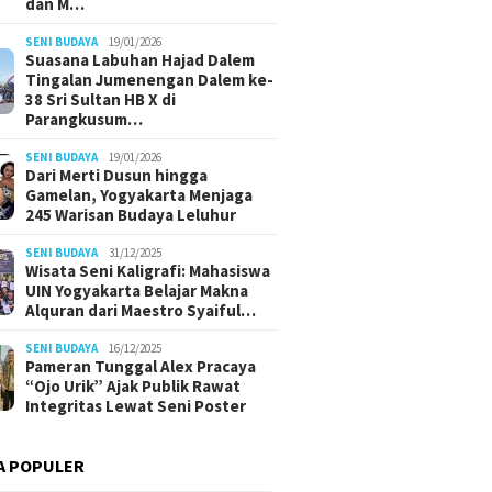
dan M…
SENI BUDAYA
19/01/2026
Suasana Labuhan Hajad Dalem
Tingalan Jumenengan Dalem ke-
38 Sri Sultan HB X di
Parangkusum…
SENI BUDAYA
19/01/2026
Dari Merti Dusun hingga
Gamelan, Yogyakarta Menjaga
245 Warisan Budaya Leluhur
SENI BUDAYA
31/12/2025
Wisata Seni Kaligrafi: Mahasiswa
UIN Yogyakarta Belajar Makna
Alquran dari Maestro Syaiful…
SENI BUDAYA
16/12/2025
Pameran Tunggal Alex Pracaya
“Ojo Urik” Ajak Publik Rawat
Integritas Lewat Seni Poster
A POPULER