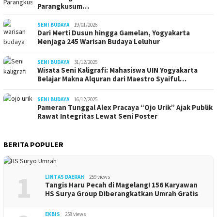
Parangkusum…
SENI BUDAYA
19/01/2026
Dari Merti Dusun hingga Gamelan, Yogyakarta
Menjaga 245 Warisan Budaya Leluhur
SENI BUDAYA
31/12/2025
Wisata Seni Kaligrafi: Mahasiswa UIN Yogyakarta
Belajar Makna Alquran dari Maestro Syaiful…
SENI BUDAYA
16/12/2025
Pameran Tunggal Alex Pracaya “Ojo Urik” Ajak Publik
Rawat Integritas Lewat Seni Poster
BERITA POPULER
1
LINTAS DAERAH
259 views
Tangis Haru Pecah di Magelang! 156 Karyawan
HS Surya Group Diberangkatkan Umrah Gratis
EKBIS
258 views