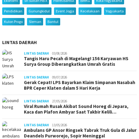
Ekonomi
Sri Sultan HB X
Polres Bantul
BMKG
Kota Yogyakarta
Pendidikan
Gunungkidul
Event Jogja
Kecelakaan
Yogyakarta
Kulon Progo
Sleman
Bantul
LINTAS DAERAH
LINTAS DAERAH
03/08/2026
Tangis Haru Pecah di Magelang! 156 Karyawan HS
Surya Group Diberangkatkan Umrah Gratis
LINTAS DAERAH
09/07/2026
Gerak Cepat! LPS Bayarkan Klaim Simpanan Nasabah
BPR Ceper Klaten dalam 5 Hari Kerja
LINTAS DAERAH
27/05/2026
Viral Rumah Rusak Akibat Sound Horeg di Jepara,
Kaca dan Plafon Ambyar Saat Takbir Kelili…
LINTAS DAERAH
13/05/2026
Ambulans GP Ansor Ringsek Tabrak Truk Gula di Jalur
Deandels Purworejo, Sopir Meninggal