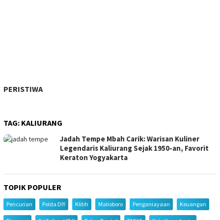
PERISTIWA
TAG:
KALIURANG
Jadah Tempe Mbah Carik: Warisan Kuliner
Legendaris Kaliurang Sejak 1950-an, Favorit
Keraton Yogyakarta
TOPIK POPULER
Pencurian
Polda DIY
Klitih
Malioboro
Penganiayaan
Keuangan