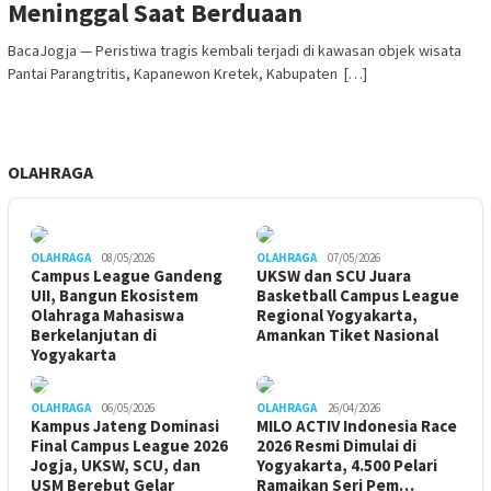
Meninggal Saat Berduaan
BacaJogja — Peristiwa tragis kembali terjadi di kawasan objek wisata
Pantai Parangtritis, Kapanewon Kretek, Kabupaten […]
OLAHRAGA
OLAHRAGA
08/05/2026
OLAHRAGA
07/05/2026
Campus League Gandeng
UKSW dan SCU Juara
UII, Bangun Ekosistem
Basketball Campus League
Olahraga Mahasiswa
Regional Yogyakarta,
Berkelanjutan di
Amankan Tiket Nasional
Yogyakarta
OLAHRAGA
06/05/2026
OLAHRAGA
26/04/2026
Kampus Jateng Dominasi
MILO ACTIV Indonesia Race
Final Campus League 2026
2026 Resmi Dimulai di
Jogja, UKSW, SCU, dan
Yogyakarta, 4.500 Pelari
USM Berebut Gelar
Ramaikan Seri Pem…