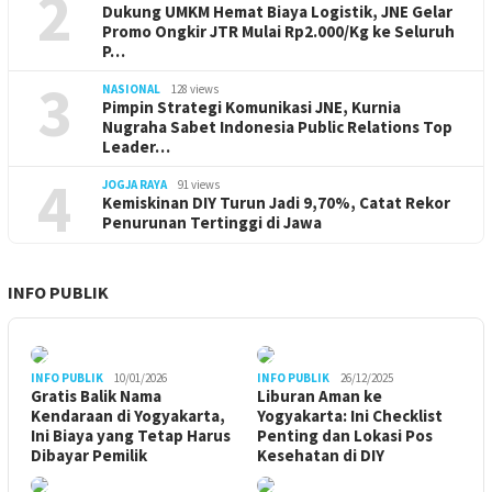
2
Dukung UMKM Hemat Biaya Logistik, JNE Gelar
Promo Ongkir JTR Mulai Rp2.000/Kg ke Seluruh
P…
3
NASIONAL
128 views
Pimpin Strategi Komunikasi JNE, Kurnia
Nugraha Sabet Indonesia Public Relations Top
Leader…
4
JOGJA RAYA
91 views
Kemiskinan DIY Turun Jadi 9,70%, Catat Rekor
Penurunan Tertinggi di Jawa
INFO PUBLIK
INFO PUBLIK
10/01/2026
INFO PUBLIK
26/12/2025
Gratis Balik Nama
Liburan Aman ke
Kendaraan di Yogyakarta,
Yogyakarta: Ini Checklist
Ini Biaya yang Tetap Harus
Penting dan Lokasi Pos
Dibayar Pemilik
Kesehatan di DIY