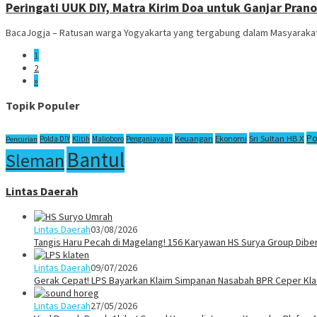
Peringati UUK DIY, Matra Kirim Doa untuk Ganjar Pran
BacaJogja – Ratusan warga Yogyakarta yang tergabung dalam Masyarakat T
1
2
»
Topik Populer
Po
Sri Sultan HB X
Keuangan
Ekonomi
Polda DIY
Klitih
Malioboro
Penganiayaan
Pencurian
Bantul
Sleman
Lintas Daerah
Lintas Daerah
03/08/2026
Tangis Haru Pecah di Magelang! 156 Karyawan HS Surya Group Dibe
Lintas Daerah
09/07/2026
Gerak Cepat! LPS Bayarkan Klaim Simpanan Nasabah BPR Ceper Klat
Lintas Daerah
27/05/2026