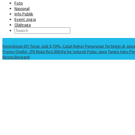
Foto
Nasional
Info Publik
Event Jogja
Olahraga
Berita Terbaru
Kemiskinan DIY Turun Jadi 9,70%, Catat Rekor Penurunan Tertinggi di Jaw
Promo Ongkir JTR Mulai Rp2.000/Kg ke Seluruh Pulau Jawa
Tangis Haru Pe
Resmi Berganti