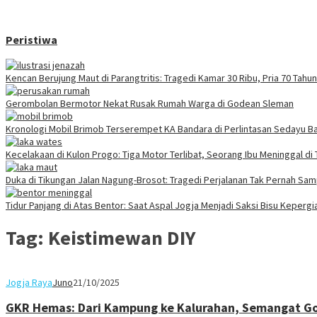
Peristiwa
Kencan Berujung Maut di Parangtritis: Tragedi Kamar 30 Ribu, Pria 70 Tah
Gerombolan Bermotor Nekat Rusak Rumah Warga di Godean Sleman
Kronologi Mobil Brimob Terserempet KA Bandara di Perlintasan Sedayu Ba
Kecelakaan di Kulon Progo: Tiga Motor Terlibat, Seorang Ibu Meninggal di
Duka di Tikungan Jalan Nagung-Brosot: Tragedi Perjalanan Tak Pernah Sa
Tidur Panjang di Atas Bentor: Saat Aspal Jogja Menjadi Saksi Bisu Keperg
Tag:
Keistimewan DIY
Jogja Raya
Juno
21/10/2025
GKR Hemas: Dari Kampung ke Kalurahan, Semangat G