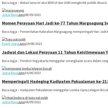
BacaJogja – Belum lama ini aksi BEM UI dan UGM mengkritik politik dinast
Jogja Raya
Juno
08/09/2023
Momen Perayaan Hari Jadi ke-77 Tahun Margoagung 
BacaJogja – Pemeritahan Kalurahan Margoagung memperingati Hari Jadi 
Event Jogja
Juno
29/08/2023
Jadwal dan Lokasi Perayaan 11 Tahun Keistimewaan Y
BacaJogja – Pemkot Yogyakarta menggelar serangkaian acara dalam rang
Jogja Raya
Juno
16/06/2023
Memperingati Hadeging Kadipaten Pakualaman ke-211
BacaJogja – Kadipaten Pakualaman menggelar Lomba Cipta Lelagon Boca
Jogja Raya
Juno
04/09/2022