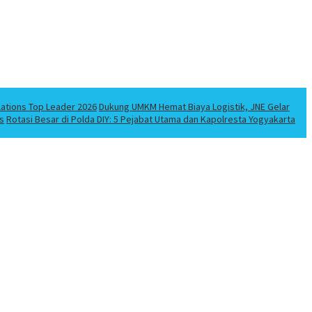
lations Top Leader 2026
Dukung UMKM Hemat Biaya Logistik, JNE Gelar
s
Rotasi Besar di Polda DIY: 5 Pejabat Utama dan Kapolresta Yogyakarta