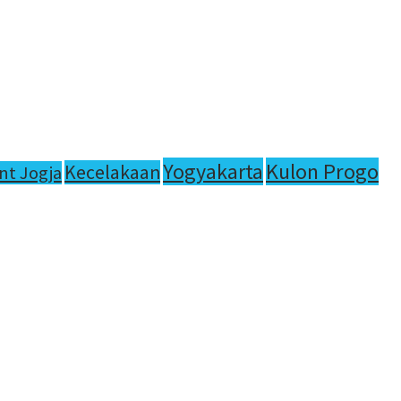
Yogyakarta
Kulon Progo
Kecelakaan
nt Jogja