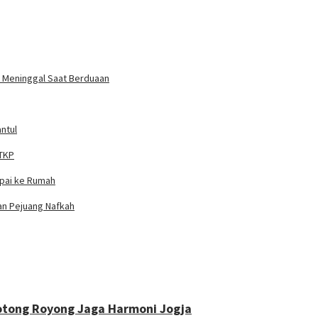
un Meninggal Saat Berduaan
ntul
 TKP
mpai ke Rumah
ian Pejuang Nafkah
otong Royong Jaga Harmoni Jogja