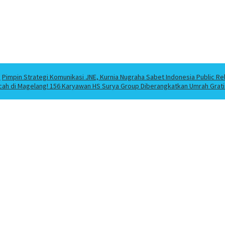
a
Pimpin Strategi Komunikasi JNE, Kurnia Nugraha Sabet Indonesia Public Re
cah di Magelang! 156 Karyawan HS Surya Group Diberangkatkan Umrah Grati