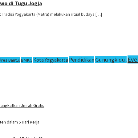
owo di Tugu Jogja
radisi Yogyakarta (Matra) melakukan ritual budaya […]
Eve
Gunungkidul
Pendidikan
Kota Yogyakarta
lres Bantul
BMKG
rangkatkan Umrah Gratis
en dalam 5 Hari Kerja