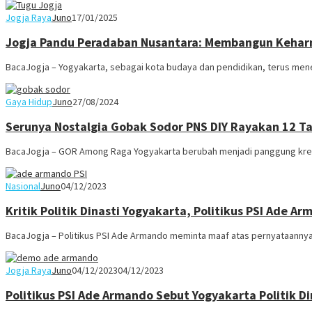
Jogja Raya
Juno
17/01/2025
Jogja Pandu Peradaban Nusantara: Membangun Kehar
BacaJogja – Yogyakarta, sebagai kota budaya dan pendidikan, terus mene
Gaya Hidup
Juno
27/08/2024
Serunya Nostalgia Gobak Sodor PNS DIY Rayakan 12 
BacaJogja – GOR Among Raga Yogyakarta berubah menjadi panggung krea
Nasional
Juno
04/12/2023
Kritik Politik Dinasti Yogyakarta, Politikus PSI Ade A
BacaJogja – Politikus PSI Ade Armando meminta maaf atas pernyataannya
Jogja Raya
Juno
04/12/2023
04/12/2023
Politikus PSI Ade Armando Sebut Yogyakarta Politik Din