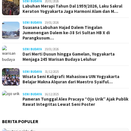
SENI BUDAYA
20/01/2026
Labuhan Merapi Tahun Dal 1959/2026, Laku Sakral
Keraton Yogyakarta Jaga Harmoni Alam dan M…
SENI BUDAYA
19/01/2026
Suasana Labuhan Hajad Dalem Tingalan
Jumenengan Dalem ke-38 Sri Sultan HB X di
Parangkusum…
SENI BUDAYA
19/01/2026
Dari Merti Dusun hingga Gamelan, Yogyakarta
Menjaga 245 Warisan Budaya Leluhur
SENI BUDAYA
31/12/2025
Wisata Seni Kaligrafi: Mahasiswa UIN Yogyakarta
Belajar Makna Alquran dari Maestro Syaiful…
SENI BUDAYA
16/12/2025
Pameran Tunggal Alex Pracaya “Ojo Urik” Ajak Publik
Rawat Integritas Lewat Seni Poster
BERITA POPULER