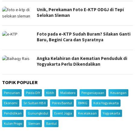
Unik, Perekaman Foto E-KTP ODGJ di Tepi
Selokan Sleman
Foto pada e-KTP Sudah Buram? Silakan Ganti
Baru, Begini Cara dan Syaratnya
Angka Kelahiran dan Kematian Penduduk di
Yogyakarta Perlu Dikendalikan
TOPIK POPULER
Pencurian
Polda DIY
Klitih
Malioboro
Penganiayaan
Keuangan
Ekonomi
Sri Sultan HB X
Polres Bantul
BMKG
Kota Yogyakarta
Pendidikan
Gunungkidul
Event Jogja
Kecelakaan
Yogyakarta
Kulon Progo
Sleman
Bantul