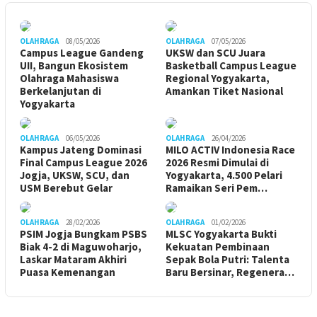
OLAHRAGA
08/05/2026
OLAHRAGA
07/05/2026
Campus League Gandeng
UKSW dan SCU Juara
UII, Bangun Ekosistem
Basketball Campus League
Olahraga Mahasiswa
Regional Yogyakarta,
Berkelanjutan di
Amankan Tiket Nasional
Yogyakarta
OLAHRAGA
06/05/2026
OLAHRAGA
26/04/2026
Kampus Jateng Dominasi
MILO ACTIV Indonesia Race
Final Campus League 2026
2026 Resmi Dimulai di
Jogja, UKSW, SCU, dan
Yogyakarta, 4.500 Pelari
USM Berebut Gelar
Ramaikan Seri Pem…
OLAHRAGA
28/02/2026
OLAHRAGA
01/02/2026
PSIM Jogja Bungkam PSBS
MLSC Yogyakarta Bukti
Biak 4-2 di Maguwoharjo,
Kekuatan Pembinaan
Laskar Mataram Akhiri
Sepak Bola Putri: Talenta
Puasa Kemenangan
Baru Bersinar, Regenera…