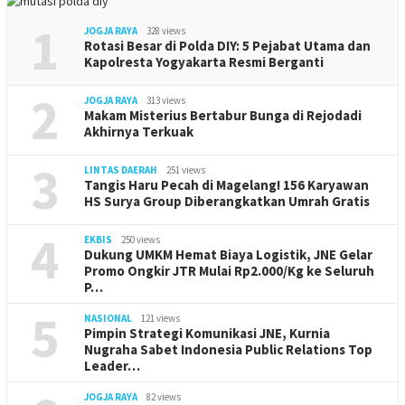
1
JOGJA RAYA
328 views
Rotasi Besar di Polda DIY: 5 Pejabat Utama dan
Kapolresta Yogyakarta Resmi Berganti
2
JOGJA RAYA
313 views
Makam Misterius Bertabur Bunga di Rejodadi
Akhirnya Terkuak
3
LINTAS DAERAH
251 views
Tangis Haru Pecah di Magelang! 156 Karyawan
HS Surya Group Diberangkatkan Umrah Gratis
4
EKBIS
250 views
Dukung UMKM Hemat Biaya Logistik, JNE Gelar
Promo Ongkir JTR Mulai Rp2.000/Kg ke Seluruh
P…
5
NASIONAL
121 views
Pimpin Strategi Komunikasi JNE, Kurnia
Nugraha Sabet Indonesia Public Relations Top
Leader…
JOGJA RAYA
82 views