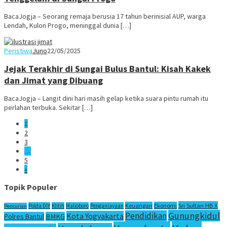
BacaJogja – Seorang remaja berusia 17 tahun berinisial AUP, warga
Lendah, Kulon Progo, meninggal dunia […]
Peristiwa
Juno
22/05/2025
Jejak Terakhir di Sungai Bulus Bantul: Kisah Kakek
dan Jimat yang Dibuang
BacaJogja – Langit dini hari masih gelap ketika suara pintu rumah itu
perlahan terbuka. Sekitar […]
1
2
3
…
5
»
Topik Populer
Sri Sultan HB X
Keuangan
Ekonomi
Polda DIY
Klitih
Malioboro
Penganiayaan
Pencurian
Gunungkidul
Pendidikan
Kota Yogyakarta
Polres Bantul
BMKG