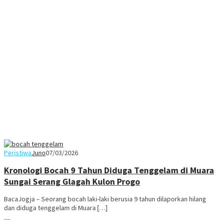
Peristiwa
Juno
07/03/2026
Kronologi Bocah 9 Tahun Diduga Tenggelam di Muara
Sungai Serang Glagah Kulon Progo
BacaJogja – Seorang bocah laki-laki berusia 9 tahun dilaporkan hilang
dan diduga tenggelam di Muara […]