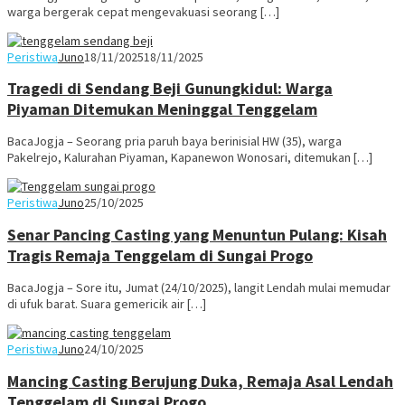
warga bergerak cepat mengevakuasi seorang […]
Peristiwa
Juno
18/11/2025
18/11/2025
Tragedi di Sendang Beji Gunungkidul: Warga
Piyaman Ditemukan Meninggal Tenggelam
BacaJogja – Seorang pria paruh baya berinisial HW (35), warga
Pakelrejo, Kalurahan Piyaman, Kapanewon Wonosari, ditemukan […]
Peristiwa
Juno
25/10/2025
Senar Pancing Casting yang Menuntun Pulang: Kisah
Tragis Remaja Tenggelam di Sungai Progo
BacaJogja – Sore itu, Jumat (24/10/2025), langit Lendah mulai memudar
di ufuk barat. Suara gemericik air […]
Peristiwa
Juno
24/10/2025
Mancing Casting Berujung Duka, Remaja Asal Lendah
Tenggelam di Sungai Progo