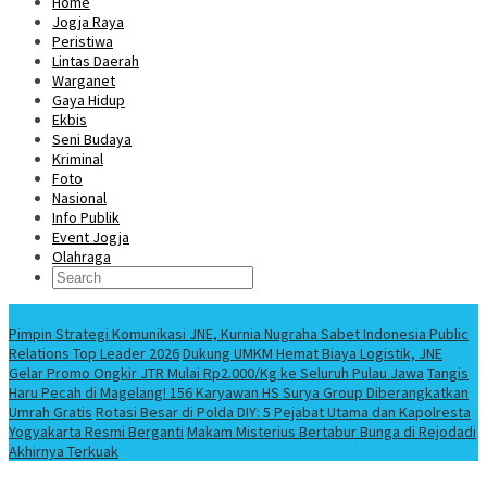
Home
Jogja Raya
Peristiwa
Lintas Daerah
Warganet
Gaya Hidup
Ekbis
Seni Budaya
Kriminal
Foto
Nasional
Info Publik
Event Jogja
Olahraga
Berita Terbaru
Pimpin Strategi Komunikasi JNE, Kurnia Nugraha Sabet Indonesia Public
Relations Top Leader 2026
Dukung UMKM Hemat Biaya Logistik, JNE
Gelar Promo Ongkir JTR Mulai Rp2.000/Kg ke Seluruh Pulau Jawa
Tangis
Haru Pecah di Magelang! 156 Karyawan HS Surya Group Diberangkatkan
Umrah Gratis
Rotasi Besar di Polda DIY: 5 Pejabat Utama dan Kapolresta
Yogyakarta Resmi Berganti
Makam Misterius Bertabur Bunga di Rejodadi
Akhirnya Terkuak