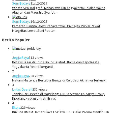
Seni Budaya
31/12/2025
Wisata Seni Kaligrafi: Mahasiswa UIN Yogyakarta Belajar Makna
Alquran dari Maestro Syaiful…
Seni Budaya
16/12/2025
Pameran Tunggal Alex Pracaya “Ojo Urik” Ajak Publik Rawat
Integritas Lewat Seni Poster
Berita Populer
1
Jogja Raya
313 views
Rotasi Besar di Polda DIY: 5 Pejabat Utama dan Kapolresta
Yogyakarta Resmi Berganti
2
Jogja Raya
298 views
Makam Misterius Bertabur Bunga di Rejodadi Akhirnya Terkuak
3
Lintas Daerah
235 views
Tangis Haru Pecah di Magelang! 156 Karyawan HS Surya Group
Diberangkatkan Umrah Gratis
4
Ekbis
226 views
Dukung UMKM Hemat Biaya Logistik, JNE Gelar Promo Ongkir JTR