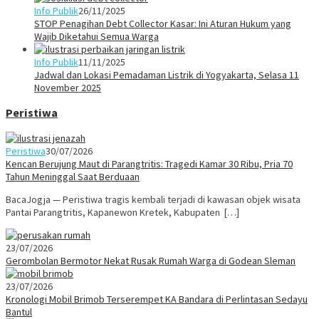
Info Publik
26/11/2025
STOP Penagihan Debt Collector Kasar: Ini Aturan Hukum yang
Wajib Diketahui Semua Warga
Info Publik
11/11/2025
Jadwal dan Lokasi Pemadaman Listrik di Yogyakarta, Selasa 11
November 2025
Peristiwa
Peristiwa
30/07/2026
Kencan Berujung Maut di Parangtritis: Tragedi Kamar 30 Ribu, Pria 70
Tahun Meninggal Saat Berduaan
BacaJogja — Peristiwa tragis kembali terjadi di kawasan objek wisata
Pantai Parangtritis, Kapanewon Kretek, Kabupaten […]
23/07/2026
Gerombolan Bermotor Nekat Rusak Rumah Warga di Godean Sleman
23/07/2026
Kronologi Mobil Brimob Terserempet KA Bandara di Perlintasan Sedayu
Bantul