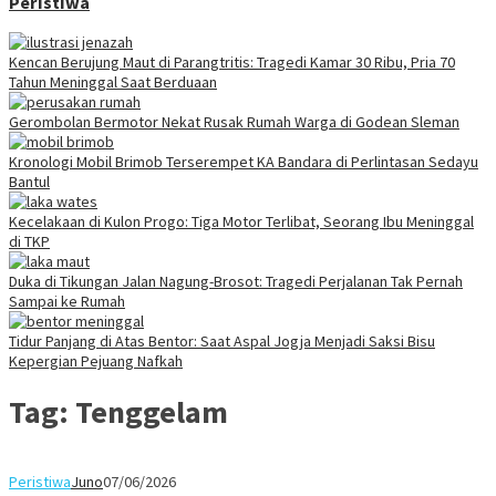
Peristiwa
Kencan Berujung Maut di Parangtritis: Tragedi Kamar 30 Ribu, Pria 70
Tahun Meninggal Saat Berduaan
Gerombolan Bermotor Nekat Rusak Rumah Warga di Godean Sleman
Kronologi Mobil Brimob Terserempet KA Bandara di Perlintasan Sedayu
Bantul
Kecelakaan di Kulon Progo: Tiga Motor Terlibat, Seorang Ibu Meninggal
di TKP
Duka di Tikungan Jalan Nagung-Brosot: Tragedi Perjalanan Tak Pernah
Sampai ke Rumah
Tidur Panjang di Atas Bentor: Saat Aspal Jogja Menjadi Saksi Bisu
Kepergian Pejuang Nafkah
Tag:
Tenggelam
Peristiwa
Juno
07/06/2026