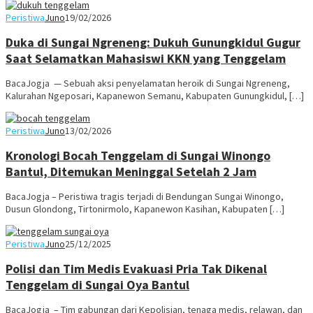
Peristiwa
Juno
19/02/2026
Duka di Sungai Ngreneng: Dukuh Gunungkidul Gugur
Saat Selamatkan Mahasiswi KKN yang Tenggelam
BacaJogja — Sebuah aksi penyelamatan heroik di Sungai Ngreneng,
Kalurahan Ngeposari, Kapanewon Semanu, Kabupaten Gunungkidul, […]
Peristiwa
Juno
13/02/2026
Kronologi Bocah Tenggelam di Sungai Winongo
Bantul, Ditemukan Meninggal Setelah 2 Jam
BacaJogja – Peristiwa tragis terjadi di Bendungan Sungai Winongo,
Dusun Glondong, Tirtonirmolo, Kapanewon Kasihan, Kabupaten […]
Peristiwa
Juno
25/12/2025
Polisi dan Tim Medis Evakuasi Pria Tak Dikenal
Tenggelam di Sungai Oya Bantul
BacaJogja – Tim gabungan dari Kepolisian, tenaga medis, relawan, dan