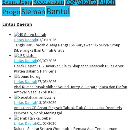
Yogyakarta
Kulon
Kecelakaan
Event Jogja
Bantul
Sleman
Progo
Lintas Daerah
Lintas Daerah
03/08/2026
Tangis Haru Pecah di Magelang! 156 Karyawan HS Surya Group
Diberangkatkan Umrah Gratis
Lintas Daerah
09/07/2026
Gerak Cepat! LPS Bayarkan Klaim Simpanan Nasabah BPR Ceper
Klaten dalam 5 Hari Kerja
Lintas Daerah
27/05/2026
Viral Rumah Rusak Akibat Sound Horeg di Jepara, Kaca dan Plafon
Ambyar Saat Takbir Kelili…
Lintas Daerah
13/05/2026
Ambulans GP Ansor Ringsek Tabrak Truk Gula di Jalur Deandels
Purworejo, Sopir Meninggal
Lintas Daerah
01/05/2026
Duka di Sungai Serayu Wonosobo: Remaja Asal Temanggung