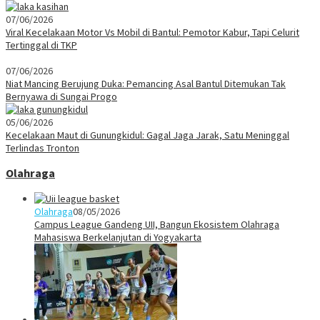
07/06/2026
Viral Kecelakaan Motor Vs Mobil di Bantul: Pemotor Kabur, Tapi Celurit
Tertinggal di TKP
07/06/2026
Niat Mancing Berujung Duka: Pemancing Asal Bantul Ditemukan Tak
Bernyawa di Sungai Progo
05/06/2026
Kecelakaan Maut di Gunungkidul: Gagal Jaga Jarak, Satu Meninggal
Terlindas Tronton
Olahraga
Olahraga
08/05/2026
Campus League Gandeng UII, Bangun Ekosistem Olahraga
Mahasiswa Berkelanjutan di Yogyakarta