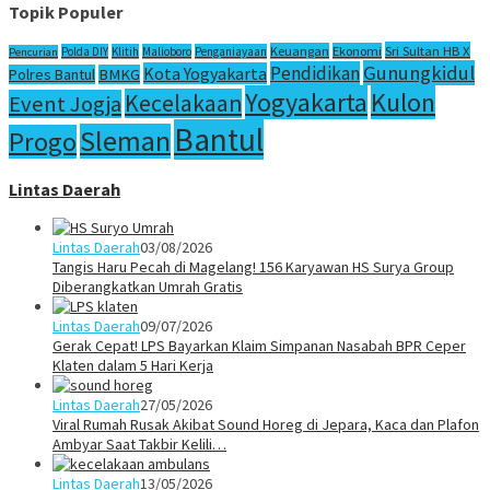
Topik Populer
Sri Sultan HB X
Keuangan
Ekonomi
Polda DIY
Klitih
Malioboro
Penganiayaan
Pencurian
Gunungkidul
Pendidikan
Kota Yogyakarta
Polres Bantul
BMKG
Yogyakarta
Kulon
Kecelakaan
Event Jogja
Bantul
Sleman
Progo
Lintas Daerah
Lintas Daerah
03/08/2026
Tangis Haru Pecah di Magelang! 156 Karyawan HS Surya Group
Diberangkatkan Umrah Gratis
Lintas Daerah
09/07/2026
Gerak Cepat! LPS Bayarkan Klaim Simpanan Nasabah BPR Ceper
Klaten dalam 5 Hari Kerja
Lintas Daerah
27/05/2026
Viral Rumah Rusak Akibat Sound Horeg di Jepara, Kaca dan Plafon
Ambyar Saat Takbir Kelili…
Lintas Daerah
13/05/2026