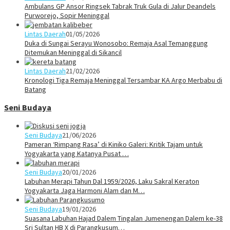
Ambulans GP Ansor Ringsek Tabrak Truk Gula di Jalur Deandels
Purworejo, Sopir Meninggal
Lintas Daerah
01/05/2026
Duka di Sungai Serayu Wonosobo: Remaja Asal Temanggung
Ditemukan Meninggal di Sikancil
Lintas Daerah
21/02/2026
Kronologi Tiga Remaja Meninggal Tersambar KA Argo Merbabu di
Batang
Seni Budaya
Seni Budaya
21/06/2026
Pameran ‘Rimpang Rasa’ di Kiniko Galeri: Kritik Tajam untuk
Yogyakarta yang Katanya Pusat …
Seni Budaya
20/01/2026
Labuhan Merapi Tahun Dal 1959/2026, Laku Sakral Keraton
Yogyakarta Jaga Harmoni Alam dan M…
Seni Budaya
19/01/2026
Suasana Labuhan Hajad Dalem Tingalan Jumenengan Dalem ke-38
Sri Sultan HB X di Parangkusum…