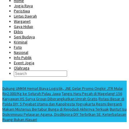
Home
Jogja Raya
Peristiwa
Lintas Daerah
Warganet
Gaya Hidup
Ekbis
Seni Budaya
Kriminal
Foto
Nasional
Info Publik
Event Jogja
Olahraga
Berita Terbaru
Dukung UMKM Hemat Biaya Logistik, JNE Gelar Promo Ongkir JTR Mulai
Rp2.000/Kg ke Seluruh Pulau Jawa
Tangis Haru Pecah di Magelang! 156
Karyawan HS Surya Group Diberangkatkan Umrah Gratis
Rotasi Besar di
Polda DIY: 5 Pejabat Utama dan Kapolresta Yogyakarta Resmi Berganti
Makam Misterius Bertabur Bunga di Rejodadi Akhirnya Terkuak
Buntut Isu
Diskriminasi Pelajaran Agama, Disdikpora DIY Terbitkan SE: Keterbatasan
Ruang Bukan Alasan!