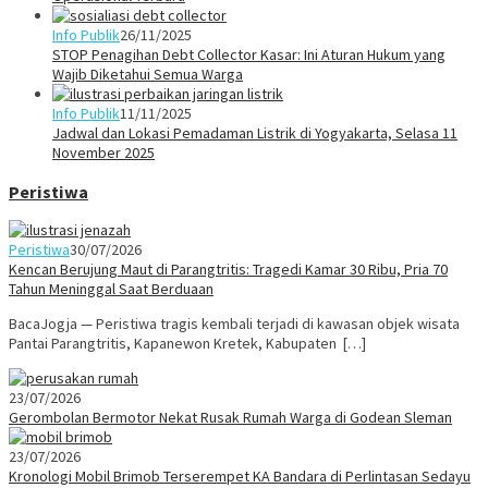
Info Publik
26/11/2025
STOP Penagihan Debt Collector Kasar: Ini Aturan Hukum yang
Wajib Diketahui Semua Warga
Info Publik
11/11/2025
Jadwal dan Lokasi Pemadaman Listrik di Yogyakarta, Selasa 11
November 2025
Peristiwa
Peristiwa
30/07/2026
Kencan Berujung Maut di Parangtritis: Tragedi Kamar 30 Ribu, Pria 70
Tahun Meninggal Saat Berduaan
BacaJogja — Peristiwa tragis kembali terjadi di kawasan objek wisata
Pantai Parangtritis, Kapanewon Kretek, Kabupaten […]
23/07/2026
Gerombolan Bermotor Nekat Rusak Rumah Warga di Godean Sleman
23/07/2026
Kronologi Mobil Brimob Terserempet KA Bandara di Perlintasan Sedayu