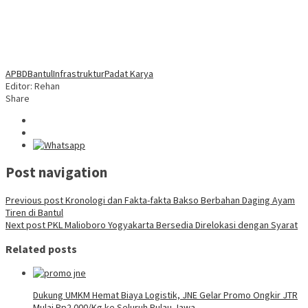
APBD
Bantul
Infrastruktur
Padat Karya
Editor: Rehan
Share
Post navigation
Previous post
Kronologi dan Fakta-fakta Bakso Berbahan Daging Ayam
Tiren di Bantul
Next post
PKL Malioboro Yogyakarta Bersedia Direlokasi dengan Syarat
Related posts
Dukung UMKM Hemat Biaya Logistik, JNE Gelar Promo Ongkir JTR
Mulai Rp2.000/Kg ke Seluruh Pulau Jawa