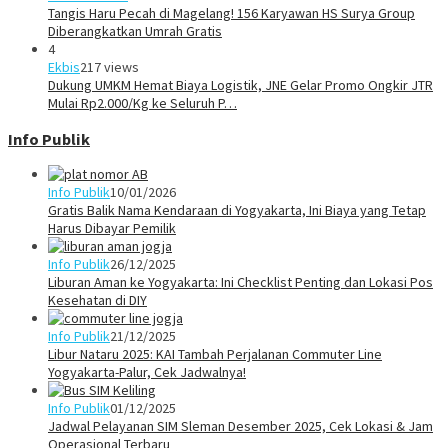
Tangis Haru Pecah di Magelang! 156 Karyawan HS Surya Group
Diberangkatkan Umrah Gratis
4
Ekbis
217 views
Dukung UMKM Hemat Biaya Logistik, JNE Gelar Promo Ongkir JTR
Mulai Rp2.000/Kg ke Seluruh P…
Info Publik
Info Publik
10/01/2026
Gratis Balik Nama Kendaraan di Yogyakarta, Ini Biaya yang Tetap
Harus Dibayar Pemilik
Info Publik
26/12/2025
Liburan Aman ke Yogyakarta: Ini Checklist Penting dan Lokasi Pos
Kesehatan di DIY
Info Publik
21/12/2025
Libur Nataru 2025: KAI Tambah Perjalanan Commuter Line
Yogyakarta-Palur, Cek Jadwalnya!
Info Publik
01/12/2025
Jadwal Pelayanan SIM Sleman Desember 2025, Cek Lokasi & Jam
Operasional Terbaru