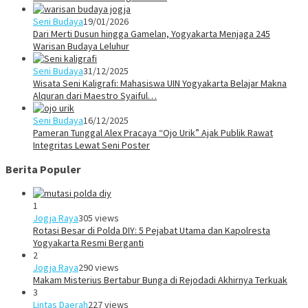
Seni Budaya
19/01/2026
Dari Merti Dusun hingga Gamelan, Yogyakarta Menjaga 245
Warisan Budaya Leluhur
Seni Budaya
31/12/2025
Wisata Seni Kaligrafi: Mahasiswa UIN Yogyakarta Belajar Makna
Alquran dari Maestro Syaiful…
Seni Budaya
16/12/2025
Pameran Tunggal Alex Pracaya “Ojo Urik” Ajak Publik Rawat
Integritas Lewat Seni Poster
Berita Populer
1
Jogja Raya
305 views
Rotasi Besar di Polda DIY: 5 Pejabat Utama dan Kapolresta
Yogyakarta Resmi Berganti
2
Jogja Raya
290 views
Makam Misterius Bertabur Bunga di Rejodadi Akhirnya Terkuak
3
Lintas Daerah
227 views