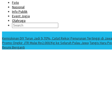
Foto
Nasional
Info Publik
Event Jogja
Olahraga
Berita Terbaru
Kemiskinan DIY Turun Jadi 9,70%, Catat Rekor Penurunan Tertinggi di Jaw
Promo Ongkir JTR Mulai Rp2.000/Kg ke Seluruh Pulau Jawa
Tangis Haru Pe
Resmi Berganti