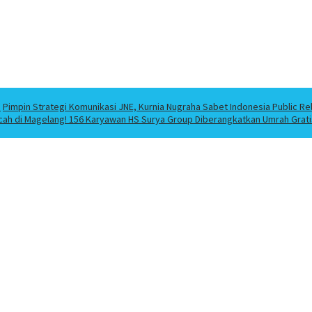
a
Pimpin Strategi Komunikasi JNE, Kurnia Nugraha Sabet Indonesia Public Re
cah di Magelang! 156 Karyawan HS Surya Group Diberangkatkan Umrah Grati