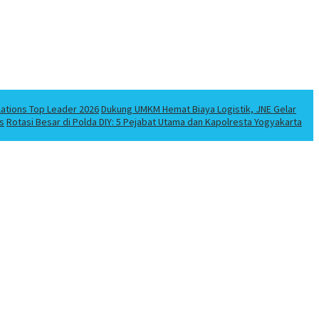
lations Top Leader 2026
Dukung UMKM Hemat Biaya Logistik, JNE Gelar
s
Rotasi Besar di Polda DIY: 5 Pejabat Utama dan Kapolresta Yogyakarta