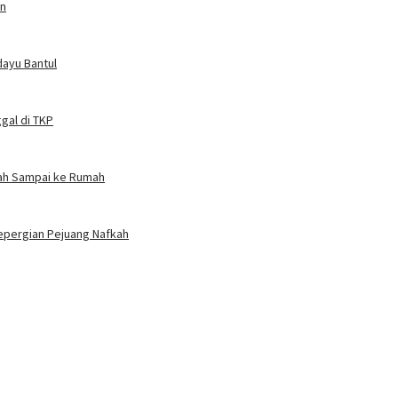
an
dayu Bantul
gal di TKP
nah Sampai ke Rumah
Kepergian Pejuang Nafkah