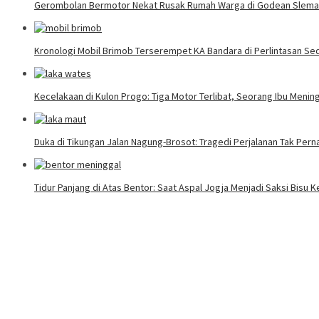
Gerombolan Bermotor Nekat Rusak Rumah Warga di Godean Slem
Kronologi Mobil Brimob Terserempet KA Bandara di Perlintasan Se
Kecelakaan di Kulon Progo: Tiga Motor Terlibat, Seorang Ibu Mening
Duka di Tikungan Jalan Nagung-Brosot: Tragedi Perjalanan Tak Per
Tidur Panjang di Atas Bentor: Saat Aspal Jogja Menjadi Saksi Bisu 