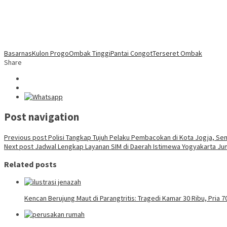
Basarnas
Kulon Progo
Ombak Tinggi
Pantai Congot
Terseret Ombak
Share
Post navigation
Previous post
Polisi Tangkap Tujuh Pelaku Pembacokan di Kota Jogja, Se
Next post
Jadwal Lengkap Layanan SIM di Daerah Istimewa Yogyakarta Jun
Related posts
Kencan Berujung Maut di Parangtritis: Tragedi Kamar 30 Ribu, Pria