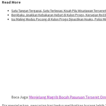
Read More
Satu Tangan Tergapai, Satu Terlepas: Kisah Pilu Wisatawan Terser
Berjibaku Jinakkan Kebakaran Hebat di Kulon Progo, Kerugian Rp33
Isu Maling Modus Pocong di Kulon Progo Dipastikan Hoaks, Polisi 
Baca Juga:
Menjelang Magrib Bocah Pasuruan Terseret Omb
Dia menjelaskan, pencarian hari kedua melibatkan kurang lebih 1