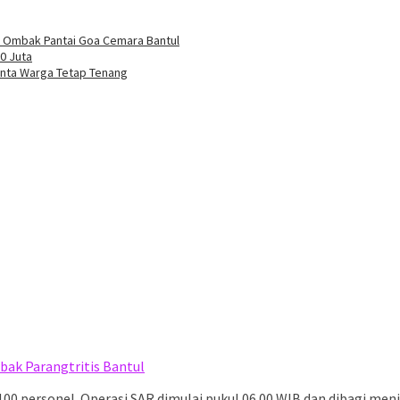
et Ombak Pantai Goa Cemara Bantul
0 Juta
Minta Warga Tetap Tenang
ak Parangtritis Bantul
00 personel. Operasi SAR dimulai pukul 06.00 WIB dan dibagi menja