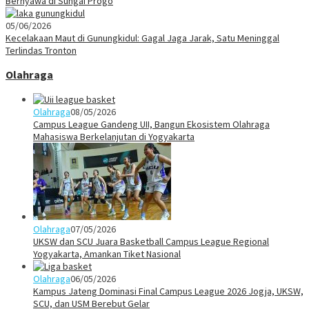
Bernyawa di Sungai Progo
05/06/2026
Kecelakaan Maut di Gunungkidul: Gagal Jaga Jarak, Satu Meninggal
Terlindas Tronton
Olahraga
Olahraga
08/05/2026
Campus League Gandeng UII, Bangun Ekosistem Olahraga
Mahasiswa Berkelanjutan di Yogyakarta
Olahraga
07/05/2026
UKSW dan SCU Juara Basketball Campus League Regional
Yogyakarta, Amankan Tiket Nasional
Olahraga
06/05/2026
Kampus Jateng Dominasi Final Campus League 2026 Jogja, UKSW,
SCU, dan USM Berebut Gelar