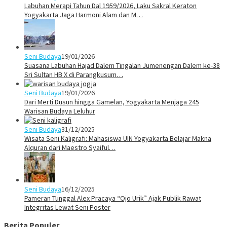
Labuhan Merapi Tahun Dal 1959/2026, Laku Sakral Keraton
Yogyakarta Jaga Harmoni Alam dan M…
Seni Budaya
19/01/2026
Suasana Labuhan Hajad Dalem Tingalan Jumenengan Dalem ke-38
Sri Sultan HB X di Parangkusum…
Seni Budaya
19/01/2026
Dari Merti Dusun hingga Gamelan, Yogyakarta Menjaga 245
Warisan Budaya Leluhur
Seni Budaya
31/12/2025
Wisata Seni Kaligrafi: Mahasiswa UIN Yogyakarta Belajar Makna
Alquran dari Maestro Syaiful…
Seni Budaya
16/12/2025
Pameran Tunggal Alex Pracaya “Ojo Urik” Ajak Publik Rawat
Integritas Lewat Seni Poster
Berita Populer