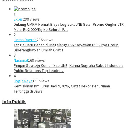
1
Ekbis
290 views
Dukung UMKM Hemat Biaya Logistik, JNE Gelar Promo Ongkir JTR
Mulai Rp2.000/Kg ke Seluruh P…
2
Lintas Daerah
286 views
Tangis Haru Pecah di Magelang! 156 Karyawan HS Surya Group
Diberangkatkan Umrah Gratis
3
Nasional
168 views
Pimpin Strategi Komunikasi JNE, Kurnia Nugraha Sabet Indonesia
Public Relations Top Leader…
4
Jogja Raya
158 views
Kemiskinan DIY Turun Jadi 9,70%, Catat Rekor Penurunan
Tertinggi di Jawa
Info Publik