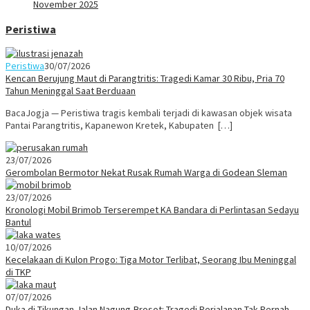
November 2025
Peristiwa
Peristiwa
30/07/2026
Kencan Berujung Maut di Parangtritis: Tragedi Kamar 30 Ribu, Pria 70
Tahun Meninggal Saat Berduaan
BacaJogja — Peristiwa tragis kembali terjadi di kawasan objek wisata
Pantai Parangtritis, Kapanewon Kretek, Kabupaten […]
23/07/2026
Gerombolan Bermotor Nekat Rusak Rumah Warga di Godean Sleman
23/07/2026
Kronologi Mobil Brimob Terserempet KA Bandara di Perlintasan Sedayu
Bantul
10/07/2026
Kecelakaan di Kulon Progo: Tiga Motor Terlibat, Seorang Ibu Meninggal
di TKP
07/07/2026
Duka di Tikungan Jalan Nagung-Brosot: Tragedi Perjalanan Tak Pernah