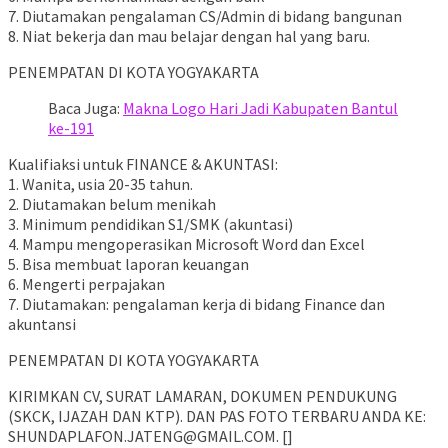
7. Diutamakan pengalaman CS/Admin di bidang bangunan
8. Niat bekerja dan mau belajar dengan hal yang baru.
PENEMPATAN DI KOTA YOGYAKARTA
Baca Juga:
Makna Logo Hari Jadi Kabupaten Bantul
ke-191
Kualifiaksi untuk FINANCE & AKUNTASI:
1. Wanita, usia 20-35 tahun.
2. Diutamakan belum menikah
3. Minimum pendidikan S1/SMK (akuntasi)
4. Mampu mengoperasikan Microsoft Word dan Excel
5. Bisa membuat laporan keuangan
6. Mengerti perpajakan
7. Diutamakan: pengalaman kerja di bidang Finance dan
akuntansi
PENEMPATAN DI KOTA YOGYAKARTA
KIRIMKAN CV, SURAT LAMARAN, DOKUMEN PENDUKUNG
(SKCK, IJAZAH DAN KTP). DAN PAS FOTO TERBARU ANDA KE:
SHUNDAPLAFON.JATENG@GMAIL.COM. []