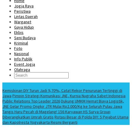
Home
Jogja Raya
Peristiwa
Lintas Daerah
Warganet
Gaya Hidup
Ekbis
Seni Budaya
Kriminal
Foto
Nasional
Info Publik
Event Jogja
Olahraga
Berita Terbaru
Kemiskinan DIY Turun Jadi 9,70%, Catat Rekor Penurunan Tertinggi di
Jawa
Pimpin Strategi Komunikasi JNE, Kurnia Nugraha Sabet Indonesia
Public Relations Top Leader 2026
Dukung UMKM Hemat Biaya Logistik,
JNE Gelar Promo Ongkir JTR Mulai Rp2.000/Kg ke Seluruh Pulau Jawa
Tangis Haru Pecah di Magelang! 156 Karyawan HS Surya Group
Diberangkatkan Umrah Gratis
Rotasi Besar di Polda DIY: 5 Pejabat Utama
dan Kapolresta Yogyakarta Resmi Berganti