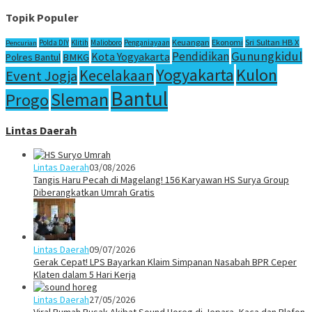
Topik Populer
Sri Sultan HB X
Keuangan
Ekonomi
Polda DIY
Klitih
Malioboro
Penganiayaan
Pencurian
Gunungkidul
Pendidikan
Kota Yogyakarta
Polres Bantul
BMKG
Yogyakarta
Kulon
Kecelakaan
Event Jogja
Bantul
Sleman
Progo
Lintas Daerah
Lintas Daerah
03/08/2026
Tangis Haru Pecah di Magelang! 156 Karyawan HS Surya Group
Diberangkatkan Umrah Gratis
Lintas Daerah
09/07/2026
Gerak Cepat! LPS Bayarkan Klaim Simpanan Nasabah BPR Ceper
Klaten dalam 5 Hari Kerja
Lintas Daerah
27/05/2026
Viral Rumah Rusak Akibat Sound Horeg di Jepara, Kaca dan Plafon