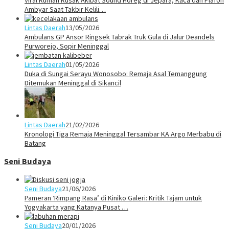
Ambyar Saat Takbir Kelili…
Lintas Daerah
13/05/2026
Ambulans GP Ansor Ringsek Tabrak Truk Gula di Jalur Deandels
Purworejo, Sopir Meninggal
Lintas Daerah
01/05/2026
Duka di Sungai Serayu Wonosobo: Remaja Asal Temanggung
Ditemukan Meninggal di Sikancil
Lintas Daerah
21/02/2026
Kronologi Tiga Remaja Meninggal Tersambar KA Argo Merbabu di
Batang
Seni Budaya
Seni Budaya
21/06/2026
Pameran ‘Rimpang Rasa’ di Kiniko Galeri: Kritik Tajam untuk
Yogyakarta yang Katanya Pusat …
Seni Budaya
20/01/2026