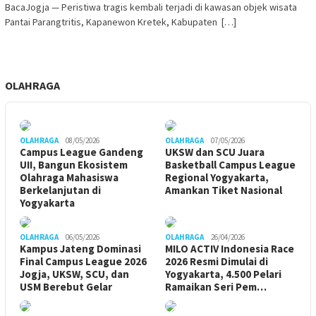
BacaJogja — Peristiwa tragis kembali terjadi di kawasan objek wisata
Pantai Parangtritis, Kapanewon Kretek, Kabupaten […]
OLAHRAGA
OLAHRAGA
08/05/2026
OLAHRAGA
07/05/2026
Campus League Gandeng
UKSW dan SCU Juara
UII, Bangun Ekosistem
Basketball Campus League
Olahraga Mahasiswa
Regional Yogyakarta,
Berkelanjutan di
Amankan Tiket Nasional
Yogyakarta
OLAHRAGA
06/05/2026
OLAHRAGA
26/04/2026
Kampus Jateng Dominasi
MILO ACTIV Indonesia Race
Final Campus League 2026
2026 Resmi Dimulai di
Jogja, UKSW, SCU, dan
Yogyakarta, 4.500 Pelari
USM Berebut Gelar
Ramaikan Seri Pem…