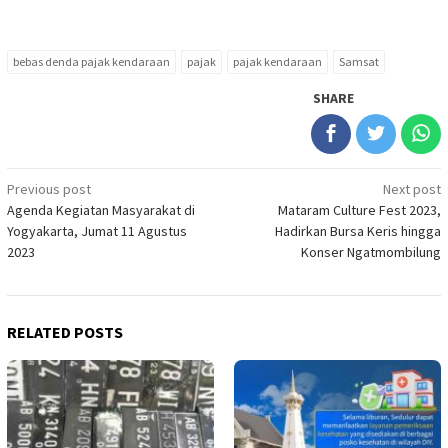
bebas denda pajak kendaraan
pajak
pajak kendaraan
Samsat
SHARE
Post
Previous post
Next post
Agenda Kegiatan Masyarakat di
Mataram Culture Fest 2023,
navigation
Yogyakarta, Jumat 11 Agustus
Hadirkan Bursa Keris hingga
2023
Konser Ngatmombilung
RELATED POSTS