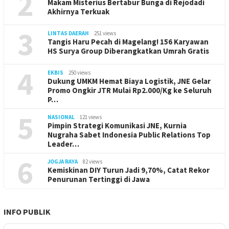
2
Makam Misterius Bertabur Bunga di Rejodadi
Akhirnya Terkuak
3
LINTAS DAERAH
251 views
Tangis Haru Pecah di Magelang! 156 Karyawan
HS Surya Group Diberangkatkan Umrah Gratis
4
EKBIS
250 views
Dukung UMKM Hemat Biaya Logistik, JNE Gelar
Promo Ongkir JTR Mulai Rp2.000/Kg ke Seluruh
P…
5
NASIONAL
121 views
Pimpin Strategi Komunikasi JNE, Kurnia
Nugraha Sabet Indonesia Public Relations Top
Leader…
6
JOGJA RAYA
82 views
Kemiskinan DIY Turun Jadi 9,70%, Catat Rekor
Penurunan Tertinggi di Jawa
INFO PUBLIK