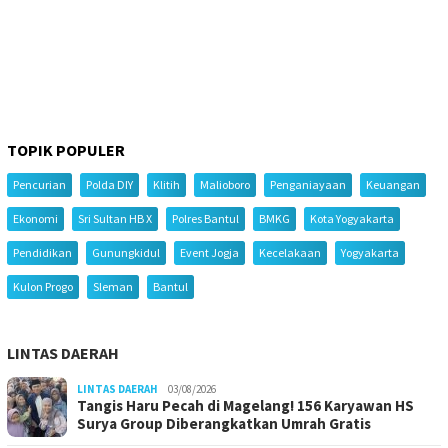
TOPIK POPULER
Pencurian
Polda DIY
Klitih
Malioboro
Penganiayaan
Keuangan
Ekonomi
Sri Sultan HB X
Polres Bantul
BMKG
Kota Yogyakarta
Pendidikan
Gunungkidul
Event Jogja
Kecelakaan
Yogyakarta
Kulon Progo
Sleman
Bantul
LINTAS DAERAH
LINTAS DAERAH
03/08/2026
Tangis Haru Pecah di Magelang! 156 Karyawan HS
Surya Group Diberangkatkan Umrah Gratis