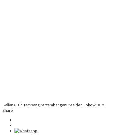
Galian C
Izin Tambang
Pertambangan
Presiden Jokowi
UGM
Share