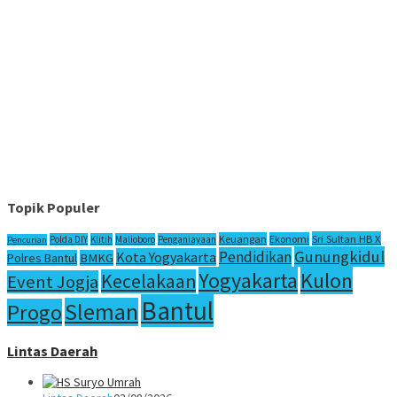
Topik Populer
Sri Sultan HB X
Keuangan
Ekonomi
Polda DIY
Klitih
Malioboro
Penganiayaan
Pencurian
Gunungkidul
Pendidikan
Kota Yogyakarta
Polres Bantul
BMKG
Yogyakarta
Kulon
Kecelakaan
Event Jogja
Bantul
Sleman
Progo
Lintas Daerah