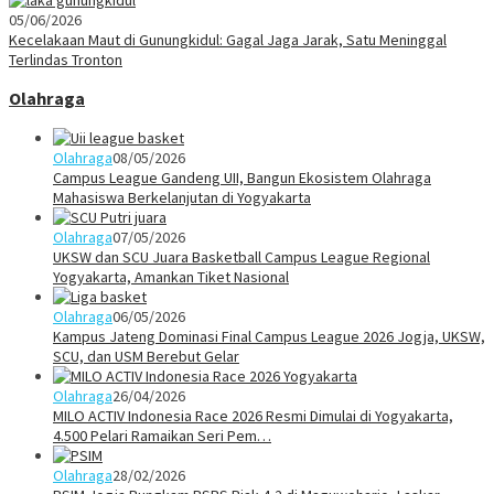
05/06/2026
Kecelakaan Maut di Gunungkidul: Gagal Jaga Jarak, Satu Meninggal
Terlindas Tronton
Olahraga
Olahraga
08/05/2026
Campus League Gandeng UII, Bangun Ekosistem Olahraga
Mahasiswa Berkelanjutan di Yogyakarta
Olahraga
07/05/2026
UKSW dan SCU Juara Basketball Campus League Regional
Yogyakarta, Amankan Tiket Nasional
Olahraga
06/05/2026
Kampus Jateng Dominasi Final Campus League 2026 Jogja, UKSW,
SCU, dan USM Berebut Gelar
Olahraga
26/04/2026
MILO ACTIV Indonesia Race 2026 Resmi Dimulai di Yogyakarta,
4.500 Pelari Ramaikan Seri Pem…
Olahraga
28/02/2026