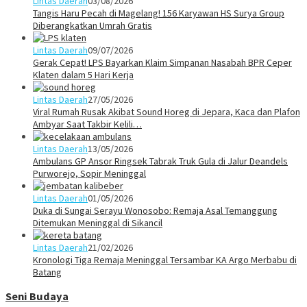
Lintas Daerah
03/08/2026
Tangis Haru Pecah di Magelang! 156 Karyawan HS Surya Group
Diberangkatkan Umrah Gratis
Lintas Daerah
09/07/2026
Gerak Cepat! LPS Bayarkan Klaim Simpanan Nasabah BPR Ceper
Klaten dalam 5 Hari Kerja
Lintas Daerah
27/05/2026
Viral Rumah Rusak Akibat Sound Horeg di Jepara, Kaca dan Plafon
Ambyar Saat Takbir Kelili…
Lintas Daerah
13/05/2026
Ambulans GP Ansor Ringsek Tabrak Truk Gula di Jalur Deandels
Purworejo, Sopir Meninggal
Lintas Daerah
01/05/2026
Duka di Sungai Serayu Wonosobo: Remaja Asal Temanggung
Ditemukan Meninggal di Sikancil
Lintas Daerah
21/02/2026
Kronologi Tiga Remaja Meninggal Tersambar KA Argo Merbabu di
Batang
Seni Budaya