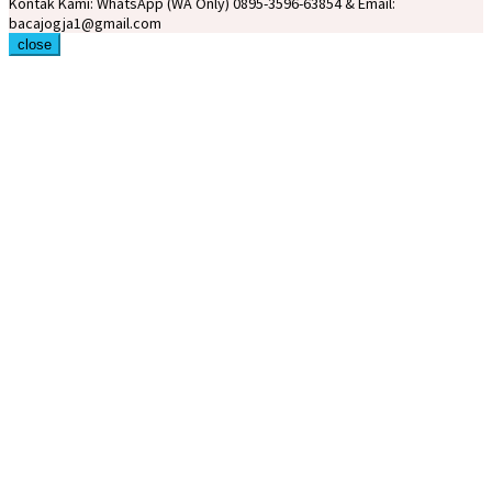
Kontak Kami: WhatsApp (WA Only) 0895-3596-63854 & Email:
bacajogja1@gmail.com
close