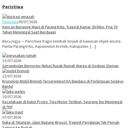
Peristiwa
Peristiwa
30/07/2026
Kencan Berujung Maut di Parangtritis: Tragedi Kamar 30 Ribu, Pria 70
Tahun Meninggal Saat Berduaan
BacaJogja — Peristiwa tragis kembali terjadi di kawasan objek wisata
Pantai Parangtritis, Kapanewon Kretek, Kabupaten […]
23/07/2026
Gerombolan Bermotor Nekat Rusak Rumah Warga di Godean Sleman
23/07/2026
Kronologi Mobil Brimob Terserempet KA Bandara di Perlintasan Sedayu
Bantul
10/07/2026
Kecelakaan di Kulon Progo: Tiga Motor Terlibat, Seorang Ibu Meninggal
di TKP
07/07/2026
Duka di Tikungan Jalan Nagung-Brosot: Tragedi Perjalanan Tak Pernah
Sampai ke Rumah