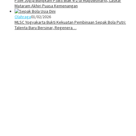
PSIM Jogja Bungkam PSBS Biak 4-2 di Maguwoharjo, Laskar
Mataram Akhiri Puasa Kemenangan
Olahraga
01/02/2026
MLSC Yogyakarta Bukti Kekuatan Pembinaan Sepak Bola Putri:
Talenta Baru Bersinar, Regenera…