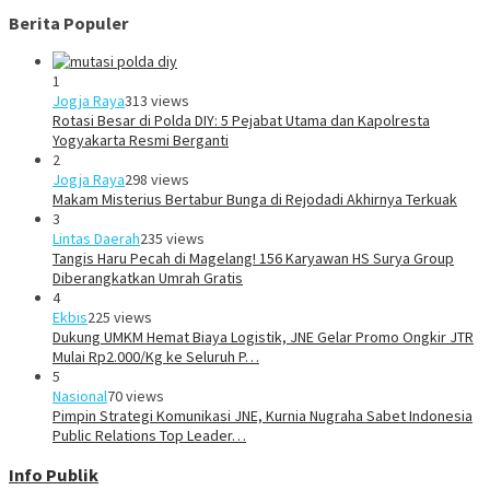
Berita Populer
1
Jogja Raya
313 views
Rotasi Besar di Polda DIY: 5 Pejabat Utama dan Kapolresta
Yogyakarta Resmi Berganti
2
Jogja Raya
298 views
Makam Misterius Bertabur Bunga di Rejodadi Akhirnya Terkuak
3
Lintas Daerah
235 views
Tangis Haru Pecah di Magelang! 156 Karyawan HS Surya Group
Diberangkatkan Umrah Gratis
4
Ekbis
225 views
Dukung UMKM Hemat Biaya Logistik, JNE Gelar Promo Ongkir JTR
Mulai Rp2.000/Kg ke Seluruh P…
5
Nasional
70 views
Pimpin Strategi Komunikasi JNE, Kurnia Nugraha Sabet Indonesia
Public Relations Top Leader…
Info Publik