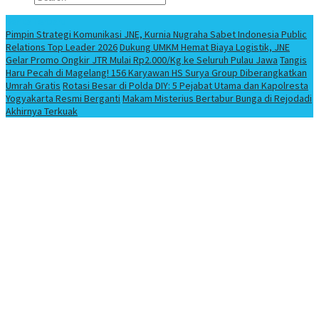
Berita Terbaru
Pimpin Strategi Komunikasi JNE, Kurnia Nugraha Sabet Indonesia Public
Relations Top Leader 2026
Dukung UMKM Hemat Biaya Logistik, JNE
Gelar Promo Ongkir JTR Mulai Rp2.000/Kg ke Seluruh Pulau Jawa
Tangis
Haru Pecah di Magelang! 156 Karyawan HS Surya Group Diberangkatkan
Umrah Gratis
Rotasi Besar di Polda DIY: 5 Pejabat Utama dan Kapolresta
Yogyakarta Resmi Berganti
Makam Misterius Bertabur Bunga di Rejodadi
Akhirnya Terkuak