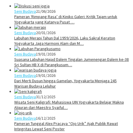
Seni Budaya
21/06/2026
Pameran ‘Rimpang Rasa’ di Kiniko Galeri: Kritik Tajam untuk
Yogyakarta yang Katanya Pusat …
Seni Budaya
20/01/2026
Labuhan Merapi Tahun Dal 1959/2026, Laku Sakral Keraton
Yogyakarta Jaga Harmoni Alam dan M…
Seni Budaya
19/01/2026
Suasana Labuhan Hajad Dalem Tingalan Jumenengan Dalem ke-38
Sri Sultan HB X di Parangkusum…
Seni Budaya
19/01/2026
Dari Merti Dusun hingga Gamelan, Yogyakarta Menjaga 245
Warisan Budaya Leluhur
Seni Budaya
31/12/2025
Wisata Seni Kaligrafi: Mahasiswa UIN Yogyakarta Belajar Makna
Alquran dari Maestro Syaiful…
Seni Budaya
16/12/2025
Pameran Tunggal Alex Pracaya “Ojo Urik” Ajak Publik Rawat
Integritas Lewat Seni Poster