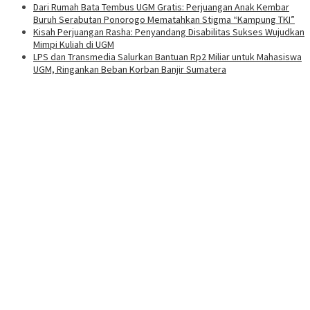
Dari Rumah Bata Tembus UGM Gratis: Perjuangan Anak Kembar
Buruh Serabutan Ponorogo Mematahkan Stigma “Kampung TKI”
Kisah Perjuangan Rasha: Penyandang Disabilitas Sukses Wujudkan
Mimpi Kuliah di UGM
LPS dan Transmedia Salurkan Bantuan Rp2 Miliar untuk Mahasiswa
UGM, Ringankan Beban Korban Banjir Sumatera