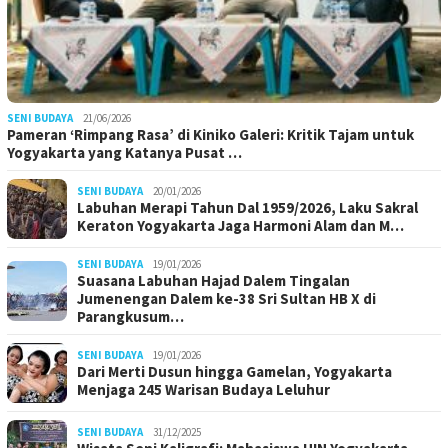
SENI BUDAYA
21/06/2026
Pameran ‘Rimpang Rasa’ di Kiniko Galeri: Kritik Tajam untuk
Yogyakarta yang Katanya Pusat …
SENI BUDAYA
20/01/2026
Labuhan Merapi Tahun Dal 1959/2026, Laku Sakral
Keraton Yogyakarta Jaga Harmoni Alam dan M…
SENI BUDAYA
19/01/2026
Suasana Labuhan Hajad Dalem Tingalan
Jumenengan Dalem ke-38 Sri Sultan HB X di
Parangkusum…
SENI BUDAYA
19/01/2026
Dari Merti Dusun hingga Gamelan, Yogyakarta
Menjaga 245 Warisan Budaya Leluhur
SENI BUDAYA
31/12/2025