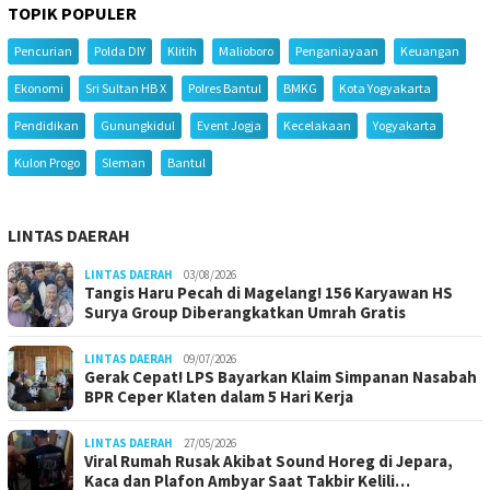
TOPIK POPULER
Pencurian
Polda DIY
Klitih
Malioboro
Penganiayaan
Keuangan
Ekonomi
Sri Sultan HB X
Polres Bantul
BMKG
Kota Yogyakarta
Pendidikan
Gunungkidul
Event Jogja
Kecelakaan
Yogyakarta
Kulon Progo
Sleman
Bantul
LINTAS DAERAH
LINTAS DAERAH
03/08/2026
Tangis Haru Pecah di Magelang! 156 Karyawan HS
Surya Group Diberangkatkan Umrah Gratis
LINTAS DAERAH
09/07/2026
Gerak Cepat! LPS Bayarkan Klaim Simpanan Nasabah
BPR Ceper Klaten dalam 5 Hari Kerja
LINTAS DAERAH
27/05/2026
Viral Rumah Rusak Akibat Sound Horeg di Jepara,
Kaca dan Plafon Ambyar Saat Takbir Kelili…