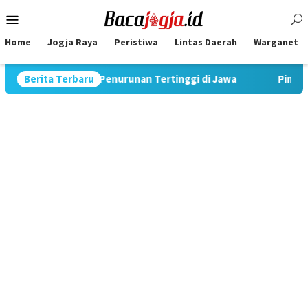
Skip
Mobile
to
Menu
content
Home
Jogja Raya
Peristiwa
Lintas Daerah
Warganet
 Rekor Penurunan Tertinggi di Jawa
Berita Terbaru
Pimpin Strategi Komu