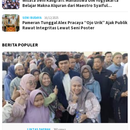
Wisata Seni Kaligrafi: Mahasiswa UIN Yogyakarta
Belajar Makna Alquran dari Maestro Syaiful…
SENI BUDAYA
16/12/2025
Pameran Tunggal Alex Pracaya “Ojo Urik” Ajak Publik
Rawat Integritas Lewat Seni Poster
BERITA POPULER
LINTAS DAERAH
260 views