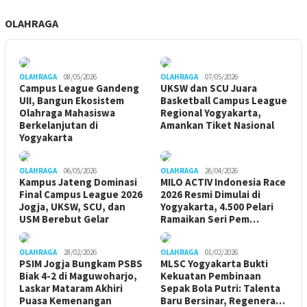
OLAHRAGA
OLAHRAGA
08/05/2026
OLAHRAGA
07/05/2026
Campus League Gandeng
UKSW dan SCU Juara
UII, Bangun Ekosistem
Basketball Campus League
Olahraga Mahasiswa
Regional Yogyakarta,
Berkelanjutan di
Amankan Tiket Nasional
Yogyakarta
OLAHRAGA
06/05/2026
OLAHRAGA
26/04/2026
Kampus Jateng Dominasi
MILO ACTIV Indonesia Race
Final Campus League 2026
2026 Resmi Dimulai di
Jogja, UKSW, SCU, dan
Yogyakarta, 4.500 Pelari
USM Berebut Gelar
Ramaikan Seri Pem…
OLAHRAGA
28/02/2026
OLAHRAGA
01/02/2026
PSIM Jogja Bungkam PSBS
MLSC Yogyakarta Bukti
Biak 4-2 di Maguwoharjo,
Kekuatan Pembinaan
Laskar Mataram Akhiri
Sepak Bola Putri: Talenta
Puasa Kemenangan
Baru Bersinar, Regenera…