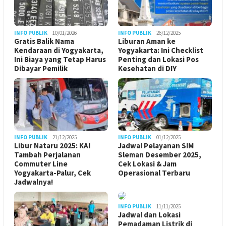
INFO PUBLIK
10/01/2026
INFO PUBLIK
26/12/2025
Gratis Balik Nama
Liburan Aman ke
Kendaraan di Yogyakarta,
Yogyakarta: Ini Checklist
Ini Biaya yang Tetap Harus
Penting dan Lokasi Pos
Dibayar Pemilik
Kesehatan di DIY
INFO PUBLIK
21/12/2025
INFO PUBLIK
01/12/2025
Libur Nataru 2025: KAI
Jadwal Pelayanan SIM
Tambah Perjalanan
Sleman Desember 2025,
Commuter Line
Cek Lokasi & Jam
Yogyakarta-Palur, Cek
Operasional Terbaru
Jadwalnya!
INFO PUBLIK
11/11/2025
Jadwal dan Lokasi
Pemadaman Listrik di