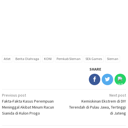
Atlet
Berita Olahraga
KONI
Pemkab Sleman
SEA Games
Sleman
SHARE
Post
Previous post
Next post
Fakta-Fakta Kasus Perempuan
Kemiskinan Ekstrem di DIY
navigation
Meninggal Akibat Minum Racun
Terendah di Pulau Jawa, Tertinggi
Sianida di Kulon Progo
di Jateng