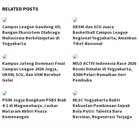
RELATED POSTS
Campus League Gandeng UII,
UKSW dan SCU Juara
Bangun Ekosistem Olahraga
Basketball Campus League
Mahasiswa Berkelanjutan di
Regional Yogyakarta, Amankan
Yogyakarta
Tiket Nasional
Kampus Jateng Dominasi Final
MILO ACTIV Indonesia Race 2026
Campus League 2026 Jogja,
Resmi Dimulai di Yogyakarta,
UKSW, SCU, dan USM Berebut
4.500 Pelari Ramaikan Seri
Gelar
Pembuka
PSIM Jogja Bungkam PSBS Biak
MLSC Yogyakarta Bukti
4-2 di Maguwoharjo, Laskar
Kekuatan Pembinaan Sepak
Mataram Akhiri Puasa
Bola Putri: Talenta Baru
Kemenangan
Bersinar, Regenerasi Terjaga