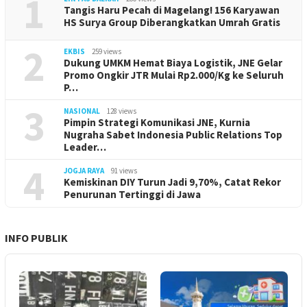
1
Tangis Haru Pecah di Magelang! 156 Karyawan
HS Surya Group Diberangkatkan Umrah Gratis
2
EKBIS
259 views
Dukung UMKM Hemat Biaya Logistik, JNE Gelar
Promo Ongkir JTR Mulai Rp2.000/Kg ke Seluruh
P…
3
NASIONAL
128 views
Pimpin Strategi Komunikasi JNE, Kurnia
Nugraha Sabet Indonesia Public Relations Top
Leader…
4
JOGJA RAYA
91 views
Kemiskinan DIY Turun Jadi 9,70%, Catat Rekor
Penurunan Tertinggi di Jawa
INFO PUBLIK