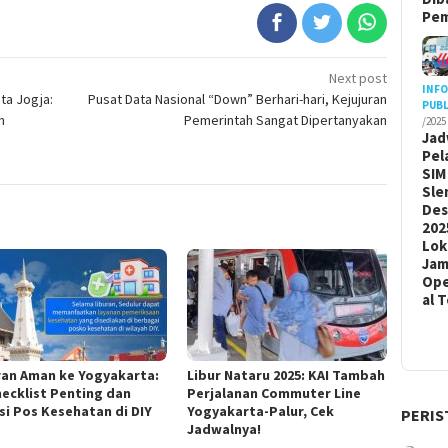
Pem
Next post
INF
ota Jogja:
Pusat Data Nasional “Down” Berhari-hari, Kejujuran
PUBL
h
Pemerintah Sangat Dipertanyakan
/2025
Jad
Pel
SIM
Sle
De
202
Lok
Ja
Ope
al 
ran Aman ke Yogyakarta:
Libur Nataru 2025: KAI Tambah
hecklist Penting dan
Perjalanan Commuter Line
si Pos Kesehatan di DIY
Yogyakarta-Palur, Cek
PERIS
Jadwalnya!