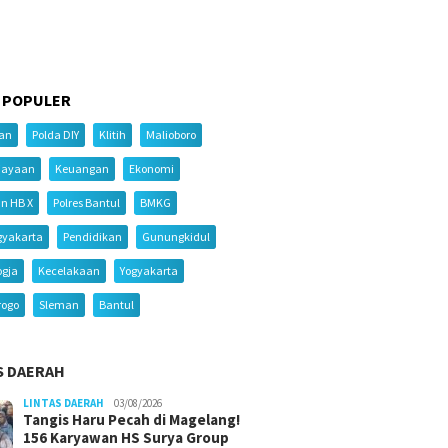
 POPULER
ian
Polda DIY
Klitih
Malioboro
iayaan
Keuangan
Ekonomi
an HB X
Polres Bantul
BMKG
gyakarta
Pendidikan
Gunungkidul
ogja
Kecelakaan
Yogyakarta
rogo
Sleman
Bantul
S DAERAH
LINTAS DAERAH
03/08/2026
Tangis Haru Pecah di Magelang!
156 Karyawan HS Surya Group