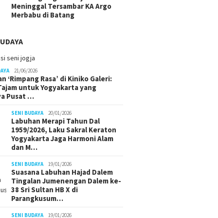
Meninggal Tersambar KA Argo
Merbabu di Batang
BUDAYA
DAYA
21/06/2026
n ‘Rimpang Rasa’ di Kiniko Galeri:
 Tajam untuk Yogyakarta yang
ya Pusat …
SENI BUDAYA
20/01/2026
Labuhan Merapi Tahun Dal
1959/2026, Laku Sakral Keraton
Yogyakarta Jaga Harmoni Alam
dan M…
SENI BUDAYA
19/01/2026
Suasana Labuhan Hajad Dalem
Tingalan Jumenengan Dalem ke-
38 Sri Sultan HB X di
Parangkusum…
SENI BUDAYA
19/01/2026