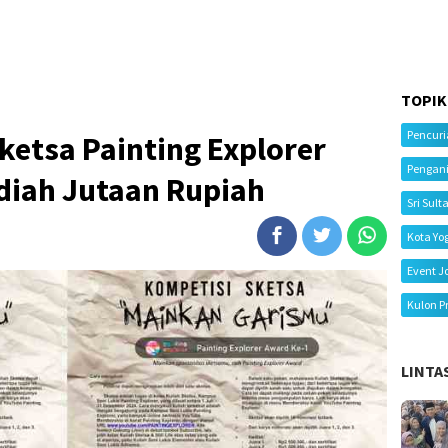
TOPIK
Pencur
Sketsa Painting Explorer
Pengan
diah Jutaan Rupiah
Sri Sult
Kota Yo
Event J
Kulon P
LINTA