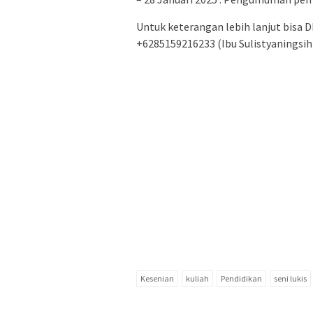
Untuk keterangan lebih lanjut bisa 
+6285159216233 (Ibu Sulistyaningsih)
Kesenian
kuliah
Pendidikan
seni lukis