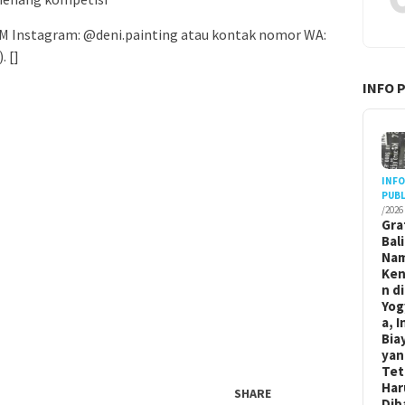
DM Instagram: @deni.painting atau kontak nomor WA:
. []
INFO 
INF
PUBL
/2026
Gra
Bal
Na
Ken
n di
Yog
a, I
Bia
yan
Tet
Har
SHARE
Dib