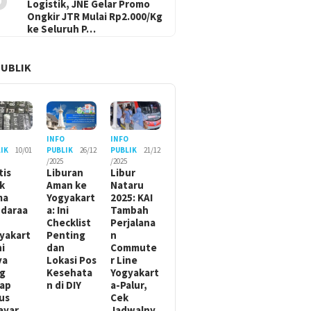
Logistik, JNE Gelar Promo
Ongkir JTR Mulai Rp2.000/Kg
ke Seluruh P…
PUBLIK
O
INFO
INFO
IK
10/01
PUBLIK
26/12
PUBLIK
21/12
/2025
/2025
tis
Liburan
Libur
ik
Aman ke
Nataru
ma
Yogyakart
2025: KAI
daraa
a: Ini
Tambah
Checklist
Perjalana
yakart
Penting
n
ni
dan
Commute
ya
Lokasi Pos
r Line
g
Kesehata
Yogyakart
ap
n di DIY
a-Palur,
us
Cek
ayar
Jadwalny