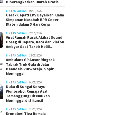
Diberangkatkan Umrah Gratis
LINTAS DAERAH
09/07/2026
Gerak Cepat! LPS Bayarkan Klaim
Simpanan Nasabah BPR Ceper
Klaten dalam 5 Hari Kerja
LINTAS DAERAH
27/05/2026
Viral Rumah Rusak Akibat Sound
Horeg di Jepara, Kaca dan Plafon
Ambyar Saat Takbir Kelili…
LINTAS DAERAH
13/05/2026
Ambulans GP Ansor Ringsek
Tabrak Truk Gula di Jalur
Deandels Purworejo, Sopir
Meninggal
LINTAS DAERAH
01/05/2026
Duka di Sungai Serayu
Wonosobo: Remaja Asal
Temanggung Ditemukan
Meninggal di Sikancil
LINTAS DAERAH
21/02/2026
Kronologi Tiga Remaja