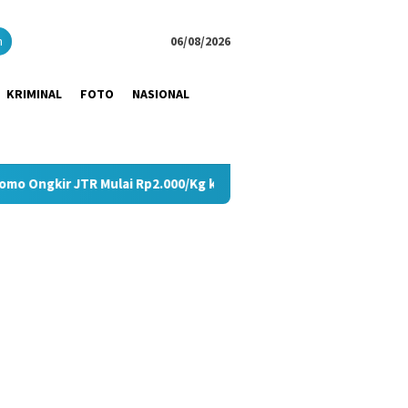
close
h
06/08/2026
KRIMINAL
FOTO
NASIONAL
lai Rp2.000/Kg ke Seluruh Pulau Jawa
Tangis Haru Pecah