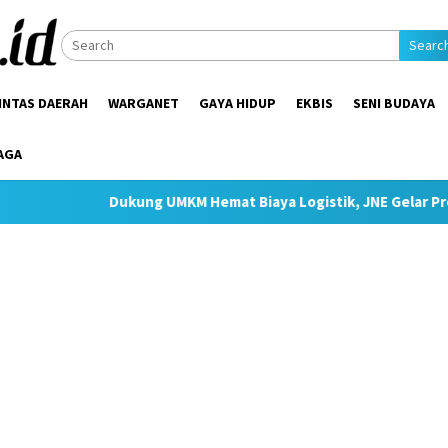
Searc
INTAS DAERAH
WARGANET
GAYA HIDUP
EKBIS
SENI BUDAYA
AGA
kung UMKM Hemat Biaya Logistik, JNE Gelar Promo Ongkir JTR Mu