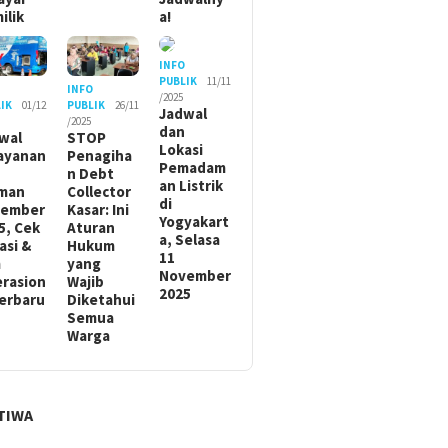
ilik
a!
INFO
PUBLIK
11/11
O
INFO
/2025
IK
01/12
PUBLIK
26/11
Jadwal
/2025
dan
wal
STOP
Lokasi
ayanan
Penagiha
Pemadam
n Debt
an Listrik
man
Collector
di
sember
Kasar: Ini
Yogyakart
5, Cek
Aturan
a, Selasa
asi &
Hukum
11
m
yang
November
rasion
Wajib
2025
Terbaru
Diketahui
Semua
Warga
TIWA