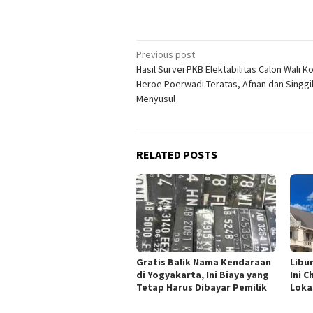
Post
Previous post
Hasil Survei PKB Elektabilitas Calon Wali K
navigation
Heroe Poerwadi Teratas, Afnan dan Singgi
Menyusul
RELATED POSTS
Gratis Balik Nama Kendaraan
Libu
di Yogyakarta, Ini Biaya yang
Ini C
Tetap Harus Dibayar Pemilik
Loka