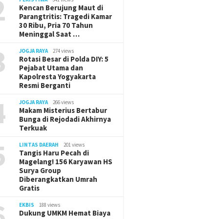
2
Kencan Berujung Maut di
Parangtritis: Tragedi Kamar
30 Ribu, Pria 70 Tahun
Meninggal Saat …
3
JOGJA RAYA
274 views
Rotasi Besar di Polda DIY: 5
Pejabat Utama dan
Kapolresta Yogyakarta
Resmi Berganti
4
JOGJA RAYA
266 views
Makam Misterius Bertabur
Bunga di Rejodadi Akhirnya
Terkuak
5
LINTAS DAERAH
201 views
Tangis Haru Pecah di
Magelang! 156 Karyawan HS
Surya Group
Diberangkatkan Umrah
Gratis
6
EKBIS
188 views
Dukung UMKM Hemat Biaya