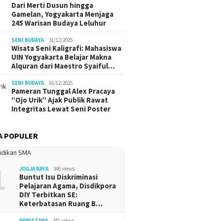
Dari Merti Dusun hingga
Gamelan, Yogyakarta Menjaga
245 Warisan Budaya Leluhur
SENI BUDAYA
31/12/2025
Wisata Seni Kaligrafi: Mahasiswa
UIN Yogyakarta Belajar Makna
Alquran dari Maestro Syaiful…
SENI BUDAYA
16/12/2025
Pameran Tunggal Alex Pracaya
“Ojo Urik” Ajak Publik Rawat
Integritas Lewat Seni Poster
A POPULER
1
JOGJA RAYA
346 views
Buntut Isu Diskriminasi
Pelajaran Agama, Disdikpora
DIY Terbitkan SE:
Keterbatasan Ruang B…
PERISTIWA
341 views