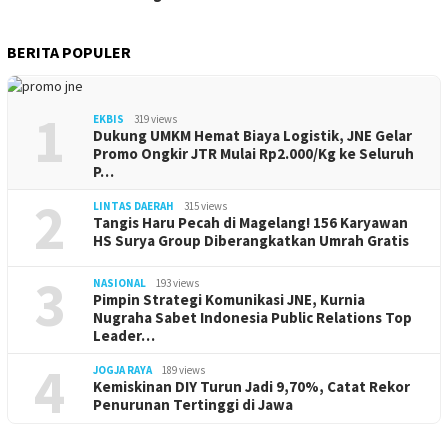
BERITA POPULER
1
EKBIS
319 views
Dukung UMKM Hemat Biaya Logistik, JNE Gelar
Promo Ongkir JTR Mulai Rp2.000/Kg ke Seluruh
P…
2
LINTAS DAERAH
315 views
Tangis Haru Pecah di Magelang! 156 Karyawan
HS Surya Group Diberangkatkan Umrah Gratis
3
NASIONAL
193 views
Pimpin Strategi Komunikasi JNE, Kurnia
Nugraha Sabet Indonesia Public Relations Top
Leader…
4
JOGJA RAYA
189 views
Kemiskinan DIY Turun Jadi 9,70%, Catat Rekor
Penurunan Tertinggi di Jawa