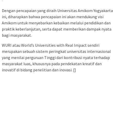
Dengan pencapaian yang diraih Universitas Amikom Yogyakarta
ini, diharapkan bahwa pencapaian ini akan mendukung visi
Amikom untuk menyebarkan kebaikan melalui pendidikan dan
praktik keberlanjutan, serta dapat memberikan dampak nyata
bagi masyarakat.
WURI atau World’s Universities with Real Impact sendiri
merupakan sebuah sistem peringkat universitas internasional
yang menilai perguruan Tinggi dari kontribusi nyata terhadap
masyarakat luas, khususnya pada pendekatan kreatif dan
inovatif di bidang penelitian dan inovasi. []