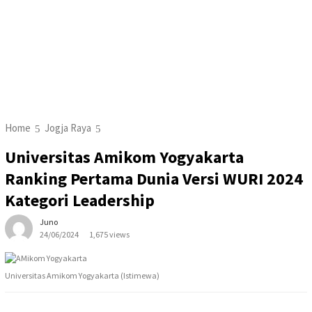
Home
Jogja Raya
Universitas Amikom Yogyakarta
Ranking Pertama Dunia Versi WURI 2024
Kategori Leadership
Juno
24/06/2024
1,675 views
Universitas Amikom Yogyakarta (Istimewa)