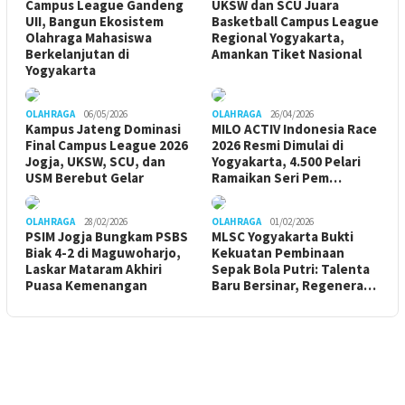
Campus League Gandeng
UKSW dan SCU Juara
UII, Bangun Ekosistem
Basketball Campus League
Olahraga Mahasiswa
Regional Yogyakarta,
Berkelanjutan di
Amankan Tiket Nasional
Yogyakarta
OLAHRAGA
06/05/2026
OLAHRAGA
26/04/2026
Kampus Jateng Dominasi
MILO ACTIV Indonesia Race
Final Campus League 2026
2026 Resmi Dimulai di
Jogja, UKSW, SCU, dan
Yogyakarta, 4.500 Pelari
USM Berebut Gelar
Ramaikan Seri Pem…
OLAHRAGA
28/02/2026
OLAHRAGA
01/02/2026
PSIM Jogja Bungkam PSBS
MLSC Yogyakarta Bukti
Biak 4-2 di Maguwoharjo,
Kekuatan Pembinaan
Laskar Mataram Akhiri
Sepak Bola Putri: Talenta
Puasa Kemenangan
Baru Bersinar, Regenera…