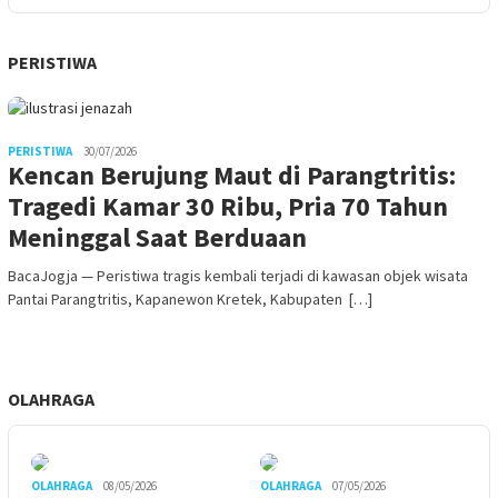
PERISTIWA
PERISTIWA
30/07/2026
Kencan Berujung Maut di Parangtritis:
Tragedi Kamar 30 Ribu, Pria 70 Tahun
Meninggal Saat Berduaan
BacaJogja — Peristiwa tragis kembali terjadi di kawasan objek wisata
Pantai Parangtritis, Kapanewon Kretek, Kabupaten […]
OLAHRAGA
OLAHRAGA
08/05/2026
OLAHRAGA
07/05/2026