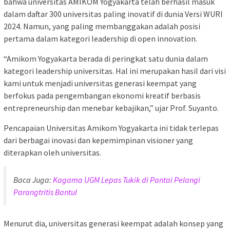
bahwa universitas AMIKOM Yogyakarta telah berhasil masuk
dalam daftar 300 universitas paling inovatif di dunia Versi WURI
2024. Namun, yang paling membanggakan adalah posisi
pertama dalam kategori leadership di open innovation.
“Amikom Yogyakarta berada di peringkat satu dunia dalam
kategori leadership universitas. Hal ini merupakan hasil dari visi
kami untuk menjadi universitas generasi keempat yang
berfokus pada pengembangan ekonomi kreatif berbasis
entrepreneurship dan menebar kebajikan,” ujar Prof. Suyanto.
Pencapaian Universitas Amikom Yogyakarta ini tidak terlepas
dari berbagai inovasi dan kepemimpinan visioner yang
diterapkan oleh universitas.
Baca Juga:
Kagama UGM Lepas Tukik di Pantai Pelangi
Parangtritis Bantul
Menurut dia, universitas generasi keempat adalah konsep yang