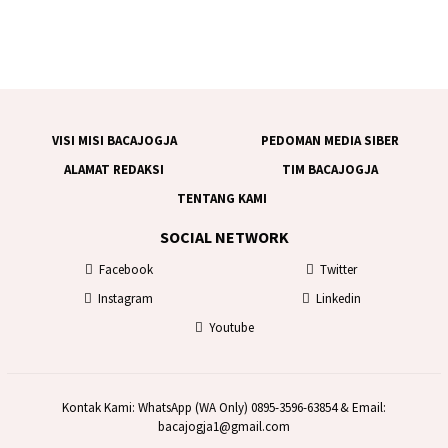
VISI MISI BACAJOGJA
PEDOMAN MEDIA SIBER
ALAMAT REDAKSI
TIM BACAJOGJA
TENTANG KAMI
SOCIAL NETWORK
Facebook
Twitter
Instagram
Linkedin
Youtube
Kontak Kami: WhatsApp (WA Only) 0895-3596-63854 & Email:
bacajogja1@gmail.com