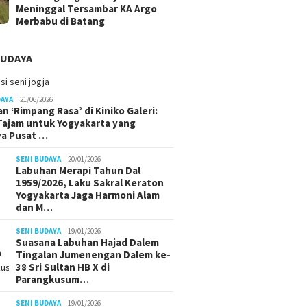
Meninggal Tersambar KA Argo
Merbabu di Batang
BUDAYA
DAYA
21/06/2026
n ‘Rimpang Rasa’ di Kiniko Galeri:
 Tajam untuk Yogyakarta yang
ya Pusat …
SENI BUDAYA
20/01/2026
Labuhan Merapi Tahun Dal
1959/2026, Laku Sakral Keraton
Yogyakarta Jaga Harmoni Alam
dan M…
SENI BUDAYA
19/01/2026
Suasana Labuhan Hajad Dalem
Tingalan Jumenengan Dalem ke-
38 Sri Sultan HB X di
Parangkusum…
SENI BUDAYA
19/01/2026