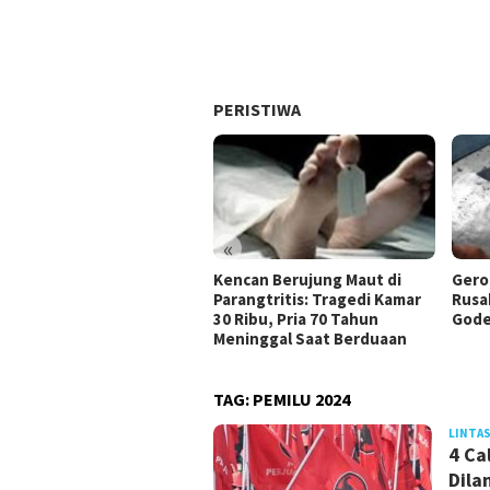
PERISTIWA
«
Kencan Berujung Maut di
Gero
Parangtritis: Tragedi Kamar
Rusa
30 Ribu, Pria 70 Tahun
Gode
Meninggal Saat Berduaan
TAG:
PEMILU 2024
LINTAS
4 Ca
Dila