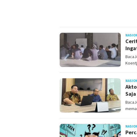
NASIO
Ceri
Inga
BacaJo
Koent
NASIO
Akto
Saja
BacaJo
meman
NASIO
Per