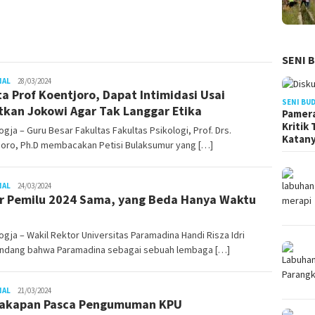
SENI 
Juno
NAL
28/03/2024
ta Prof Koentjoro, Dapat Intimidasi Usai
SENI BU
tkan Jokowi Agar Tak Langgar Etika
Pamera
Kritik
gja – Guru Besar Fakultas Fakultas Psikologi, Prof. Drs.
Katan
joro, Ph.D membacakan Petisi Bulaksumur yang […]
Juno
NAL
24/03/2024
r Pemilu 2024 Sama, yang Beda Hanya Waktu
gja – Wakil Rektor Universitas Paramadina Handi Risza Idri
dang bahwa Paramadina sebagai sebuah lembaga […]
Juno
NAL
21/03/2024
cakapan Pasca Pengumuman KPU