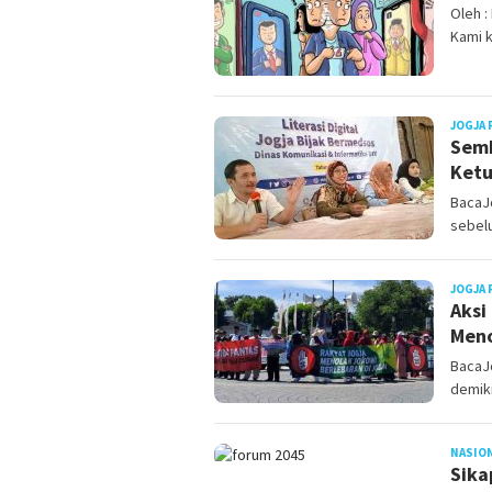
Oleh :
Kami 
JOGJA 
Semb
Ketu
BacaJ
sebelu
JOGJA 
Aksi
Meno
BacaJo
demik
NASIO
Sika