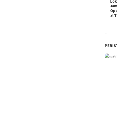
Lok
Ja
Ope
al 
PERIS