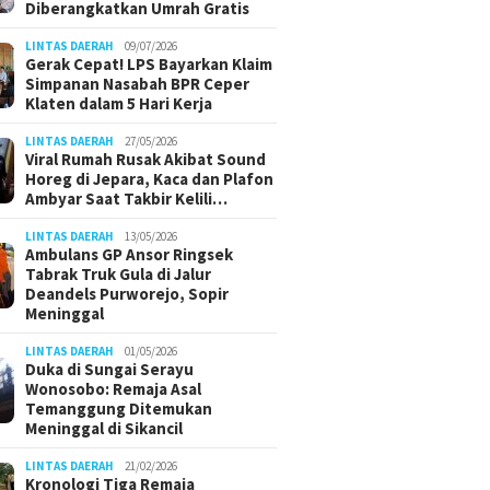
Diberangkatkan Umrah Gratis
LINTAS DAERAH
09/07/2026
Gerak Cepat! LPS Bayarkan Klaim
Simpanan Nasabah BPR Ceper
Klaten dalam 5 Hari Kerja
LINTAS DAERAH
27/05/2026
Viral Rumah Rusak Akibat Sound
Horeg di Jepara, Kaca dan Plafon
Ambyar Saat Takbir Kelili…
LINTAS DAERAH
13/05/2026
Ambulans GP Ansor Ringsek
Tabrak Truk Gula di Jalur
Deandels Purworejo, Sopir
Meninggal
LINTAS DAERAH
01/05/2026
Duka di Sungai Serayu
Wonosobo: Remaja Asal
Temanggung Ditemukan
Meninggal di Sikancil
LINTAS DAERAH
21/02/2026
Kronologi Tiga Remaja