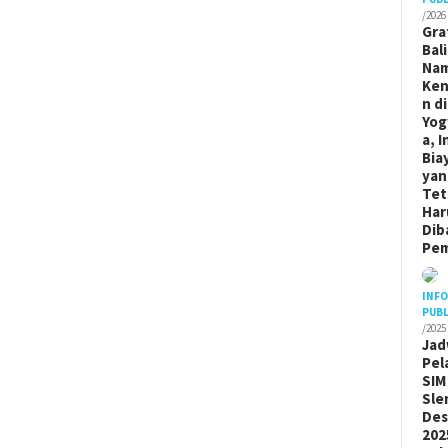
/2026
Gra
Bal
Na
Ken
n di
Yog
a, I
Bia
yan
Tet
Har
Dib
Pem
INF
PUBL
/2025
Jad
Pel
SIM
Sle
De
202