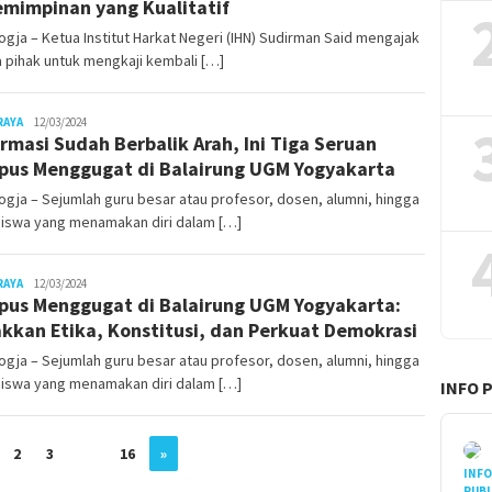
mimpinan yang Kualitatif
gja – Ketua Institut Harkat Negeri (IHN) Sudirman Said mengajak
 pihak untuk mengkaji kembali […]
Juno
RAYA
12/03/2024
rmasi Sudah Berbalik Arah, Ini Tiga Seruan
us Menggugat di Balairung UGM Yogyakarta
gja – Sejumlah guru besar atau profesor, dosen, alumni, hingga
iswa yang menamakan diri dalam […]
Juno
RAYA
12/03/2024
us Menggugat di Balairung UGM Yogyakarta:
kkan Etika, Konstitusi, dan Perkuat Demokrasi
gja – Sejumlah guru besar atau profesor, dosen, alumni, hingga
iswa yang menamakan diri dalam […]
INFO 
2
3
…
16
»
INF
PUBL