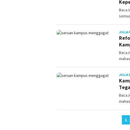
Kepe
BacaJo
semua
JOGJA 
Refo
Kamp
BacaJo
mahas
JOGJA 
Kamp
Tega
BacaJo
mahas
1