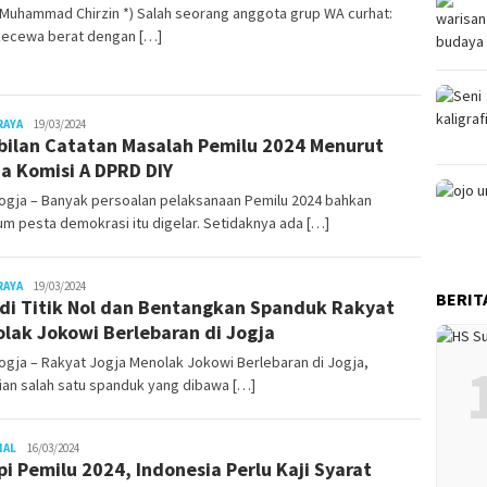
 Muhammad Chirzin *) Salah seorang anggota grup WA curhat:
kecewa berat dengan […]
Juno
RAYA
19/03/2024
ilan Catatan Masalah Pemilu 2024 Menurut
a Komisi A DPRD DIY
ogja – Banyak persoalan pelaksanaan Pemilu 2024 bahkan
m pesta demokrasi itu digelar. Setidaknya ada […]
Juno
RAYA
19/03/2024
BERIT
 di Titik Nol dan Bentangkan Spanduk Rakyat
lak Jokowi Berlebaran di Jogja
gja – Rakyat Jogja Menolak Jokowi Berlebaran di Jogja,
ian salah satu spanduk yang dibawa […]
Juno
NAL
16/03/2024
pi Pemilu 2024, Indonesia Perlu Kaji Syarat