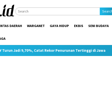
Searc
INTAS DAERAH
WARGANET
GAYA HIDUP
EKBIS
SENI BUDAYA
AGA
%, Catat Rekor Penurunan Tertinggi di Jawa
Pimpin Strat