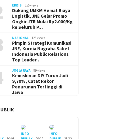
2
EKBIS
255 views
Dukung UMKM Hemat Biaya
Logistik, JNE Gelar Promo
Ongkir JTR Mulai Rp2.000/Kg
ke Seluruh P…
3
NASIONAL
126 views
Pimpin Strategi Komunikasi
JNE, Kurnia Nugraha Sabet
Indonesia Public Relations
Top Leader…
4
JOGJA RAYA
89 views
Kemiskinan DIY Turun Jadi
9,70%, Catat Rekor
Penurunan Tertinggi di
Jawa
PUBLIK
O
INFO
INFO
IK
10/01
PUBLIK
26/12
PUBLIK
21/12