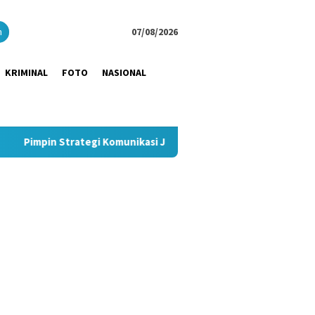
close
h
07/08/2026
KRIMINAL
FOTO
NASIONAL
egi Komunikasi JNE, Kurnia Nugraha Sabet Indonesia Public Rela