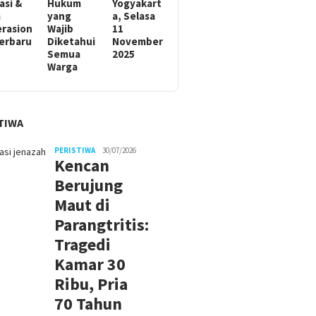
asi &
Hukum
Yogyakart
m
yang
a, Selasa
rasion
Wajib
11
Terbaru
Diketahui
November
Semua
2025
Warga
TIWA
PERISTIWA
30/07/2026
Kencan
Berujung
Maut di
Parangtritis:
Tragedi
Kamar 30
Ribu, Pria
70 Tahun