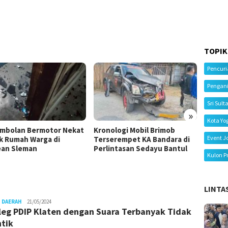
TOPIK
Pencur
Pengan
Sri Sult
»
Kota Yo
mbolan Bermotor Nekat
Kronologi Mobil Brimob
Kecela
Event J
k Rumah Warga di
Terserempet KA Bandara di
Tiga M
an Sleman
Perlintasan Sedayu Bantul
Ibu Me
Kulon P
LINTA
Juno
 DAERAH
21/05/2024
leg PDIP Klaten dengan Suara Terbanyak Tidak
ntik