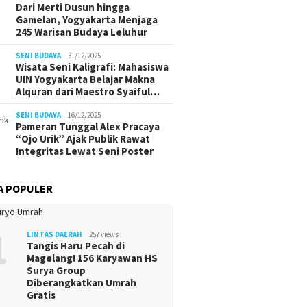
Dari Merti Dusun hingga
Gamelan, Yogyakarta Menjaga
245 Warisan Budaya Leluhur
SENI BUDAYA
31/12/2025
Wisata Seni Kaligrafi: Mahasiswa
UIN Yogyakarta Belajar Makna
Alquran dari Maestro Syaiful…
SENI BUDAYA
16/12/2025
Pameran Tunggal Alex Pracaya
“Ojo Urik” Ajak Publik Rawat
Integritas Lewat Seni Poster
A POPULER
1
LINTAS DAERAH
257 views
Tangis Haru Pecah di
Magelang! 156 Karyawan HS
Surya Group
Diberangkatkan Umrah
Gratis