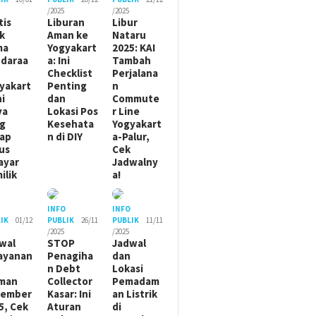
/2025
/2025
tis
Liburan
Libur
ik
Aman ke
Nataru
ma
Yogyakart
2025: KAI
daraa
a: Ini
Tambah
Checklist
Perjalana
yakart
Penting
n
ni
dan
Commute
ya
Lokasi Pos
r Line
g
Kesehata
Yogyakart
ap
n di DIY
a-Palur,
us
Cek
ayar
Jadwalny
ilik
a!
O
INFO
INFO
IK
01/12
PUBLIK
26/11
PUBLIK
11/11
/2025
/2025
wal
STOP
Jadwal
ayanan
Penagiha
dan
n Debt
Lokasi
man
Collector
Pemadam
sember
Kasar: Ini
an Listrik
5, Cek
Aturan
di