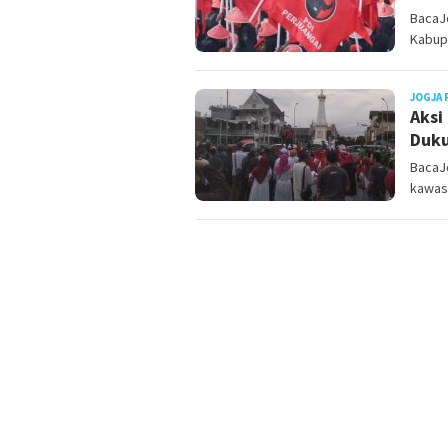
BacaJ
Kabupa
JOGJA 
Aksi
Duku
BacaJ
kawasa