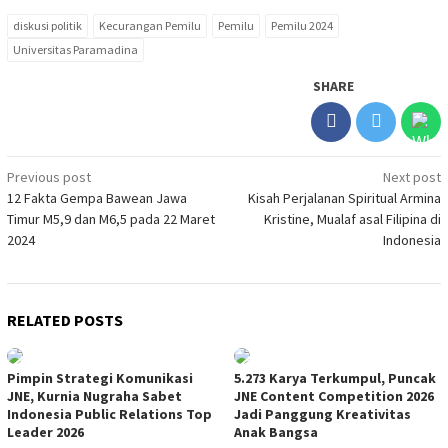
diskusi politik
Kecurangan Pemilu
Pemilu
Pemilu 2024
Universitas Paramadina
SHARE
Post
Previous post
Next post
12 Fakta Gempa Bawean Jawa
Kisah Perjalanan Spiritual Armina
navigation
Timur M5,9 dan M6,5 pada 22 Maret
Kristine, Mualaf asal Filipina di
2024
Indonesia
RELATED POSTS
Pimpin Strategi Komunikasi
5.273 Karya Terkumpul, Puncak
JNE, Kurnia Nugraha Sabet
JNE Content Competition 2026
Indonesia Public Relations Top
Jadi Panggung Kreativitas
Leader 2026
Anak Bangsa