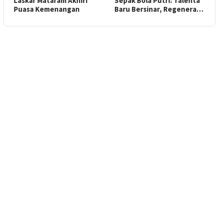
Laskar Mataram Akhiri
Sepak Bola Putri: Talenta
Puasa Kemenangan
Baru Bersinar, Regenera…