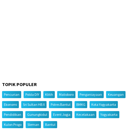
TOPIK POPULER
Pencurian
Polda DIY
Klitih
Malioboro
Penganiayaan
Keuangan
Ekonomi
Sri Sultan HB X
Polres Bantul
BMKG
Kota Yogyakarta
Pendidikan
Gunungkidul
Event Jogja
Kecelakaan
Yogyakarta
Kulon Progo
Sleman
Bantul