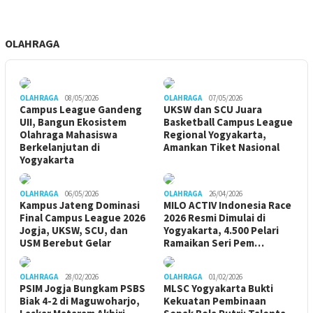
OLAHRAGA
OLAHRAGA
08/05/2026
OLAHRAGA
07/05/2026
Campus League Gandeng
UKSW dan SCU Juara
UII, Bangun Ekosistem
Basketball Campus League
Olahraga Mahasiswa
Regional Yogyakarta,
Berkelanjutan di
Amankan Tiket Nasional
Yogyakarta
OLAHRAGA
06/05/2026
OLAHRAGA
26/04/2026
Kampus Jateng Dominasi
MILO ACTIV Indonesia Race
Final Campus League 2026
2026 Resmi Dimulai di
Jogja, UKSW, SCU, dan
Yogyakarta, 4.500 Pelari
USM Berebut Gelar
Ramaikan Seri Pem…
OLAHRAGA
28/02/2026
OLAHRAGA
01/02/2026
PSIM Jogja Bungkam PSBS
MLSC Yogyakarta Bukti
Biak 4-2 di Maguwoharjo,
Kekuatan Pembinaan