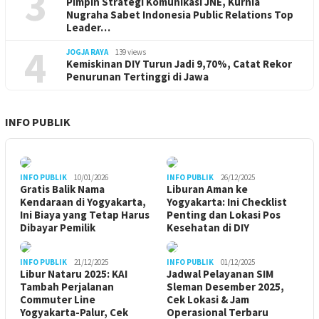
3
Pimpin Strategi Komunikasi JNE, Kurnia
Nugraha Sabet Indonesia Public Relations Top
Leader…
4
JOGJA RAYA
139 views
Kemiskinan DIY Turun Jadi 9,70%, Catat Rekor
Penurunan Tertinggi di Jawa
INFO PUBLIK
INFO PUBLIK
10/01/2026
INFO PUBLIK
26/12/2025
Gratis Balik Nama
Liburan Aman ke
Kendaraan di Yogyakarta,
Yogyakarta: Ini Checklist
Ini Biaya yang Tetap Harus
Penting dan Lokasi Pos
Dibayar Pemilik
Kesehatan di DIY
INFO PUBLIK
21/12/2025
INFO PUBLIK
01/12/2025
Libur Nataru 2025: KAI
Jadwal Pelayanan SIM
Tambah Perjalanan
Sleman Desember 2025,
Commuter Line
Cek Lokasi & Jam
Yogyakarta-Palur, Cek
Operasional Terbaru