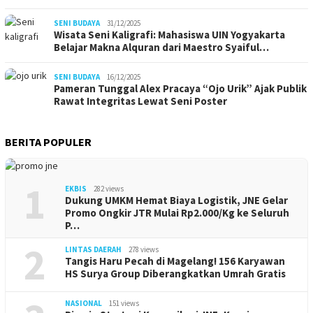
SENI BUDAYA
31/12/2025
Wisata Seni Kaligrafi: Mahasiswa UIN Yogyakarta
Belajar Makna Alquran dari Maestro Syaiful…
SENI BUDAYA
16/12/2025
Pameran Tunggal Alex Pracaya “Ojo Urik” Ajak Publik
Rawat Integritas Lewat Seni Poster
BERITA POPULER
1
EKBIS
282 views
Dukung UMKM Hemat Biaya Logistik, JNE Gelar
Promo Ongkir JTR Mulai Rp2.000/Kg ke Seluruh
P…
2
LINTAS DAERAH
278 views
Tangis Haru Pecah di Magelang! 156 Karyawan
HS Surya Group Diberangkatkan Umrah Gratis
NASIONAL
151 views