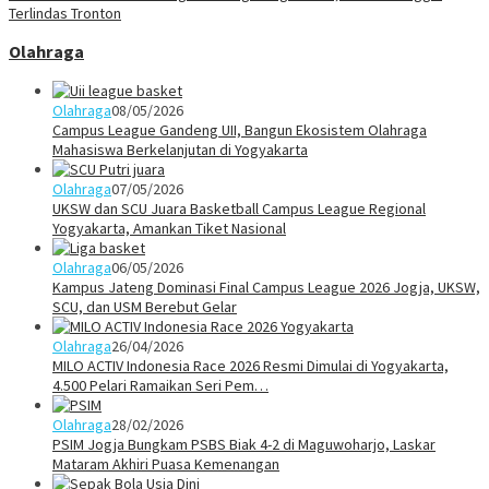
Terlindas Tronton
Olahraga
Olahraga
08/05/2026
Campus League Gandeng UII, Bangun Ekosistem Olahraga
Mahasiswa Berkelanjutan di Yogyakarta
Olahraga
07/05/2026
UKSW dan SCU Juara Basketball Campus League Regional
Yogyakarta, Amankan Tiket Nasional
Olahraga
06/05/2026
Kampus Jateng Dominasi Final Campus League 2026 Jogja, UKSW,
SCU, dan USM Berebut Gelar
Olahraga
26/04/2026
MILO ACTIV Indonesia Race 2026 Resmi Dimulai di Yogyakarta,
4.500 Pelari Ramaikan Seri Pem…
Olahraga
28/02/2026
PSIM Jogja Bungkam PSBS Biak 4-2 di Maguwoharjo, Laskar
Mataram Akhiri Puasa Kemenangan