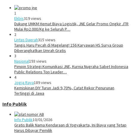
1
Ekbis
319 views
Dukung UMKM Hemat Biaya Logistik, JNE Gelar Promo Ongkir JTR
Mulai Rp2.000/Kg ke Seluruh P…
2
Lintas Daerah
315 views
Tangis Haru Pecah di Magelang! 156 Karyawan HS Surya Group
Diberangkatkan Umrah Gratis
3
Nasional
193 views
Pimpin Strategi Komunikasi JNE, Kurnia Nugraha Sabet Indonesia
Public Relations Top Leader…
4
Jogja Raya
189 views
Kemiskinan DIY Turun Jadi 9,70%, Catat Rekor Penurunan
Tertinggi di Jawa
Info Publik
Info Publik
10/01/2026
Gratis Balik Nama Kendaraan di Yogyakarta, Ini Biaya yang Tetap
Harus Dibayar Pemilik