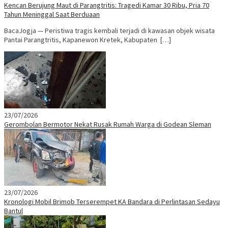
Kencan Berujung Maut di Parangtritis: Tragedi Kamar 30 Ribu, Pria 70
Tahun Meninggal Saat Berduaan
BacaJogja — Peristiwa tragis kembali terjadi di kawasan objek wisata
Pantai Parangtritis, Kapanewon Kretek, Kabupaten […]
23/07/2026
Gerombolan Bermotor Nekat Rusak Rumah Warga di Godean Sleman
23/07/2026
Kronologi Mobil Brimob Terserempet KA Bandara di Perlintasan Sedayu
Bantul