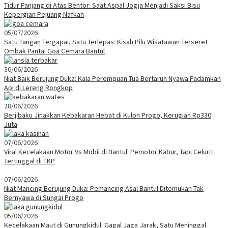
Tidur Panjang di Atas Bentor: Saat Aspal Jogja Menjadi Saksi Bisu
Kepergian Pejuang Nafkah
05/07/2026
Satu Tangan Tergapai, Satu Terlepas: Kisah Pilu Wisatawan Terseret
Ombak Pantai Goa Cemara Bantul
30/06/2026
Niat Baik Berujung Duka: Kala Perempuan Tua Bertaruh Nyawa Padamkan
Api di Lereng Rongkop
28/06/2026
Berjibaku Jinakkan Kebakaran Hebat di Kulon Progo, Kerugian Rp330
Juta
07/06/2026
Viral Kecelakaan Motor Vs Mobil di Bantul: Pemotor Kabur, Tapi Celurit
Tertinggal di TKP
07/06/2026
Niat Mancing Berujung Duka: Pemancing Asal Bantul Ditemukan Tak
Bernyawa di Sungai Progo
05/06/2026
Kecelakaan Maut di Gunungkidul: Gagal Jaga Jarak, Satu Meninggal