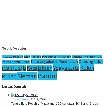
Topik Populer
Sri Sultan HB X
Keuangan
Ekonomi
Polda DIY
Klitih
Malioboro
Penganiayaan
Pencurian
Gunungkidul
Pendidikan
Kota Yogyakarta
Polres Bantul
BMKG
Yogyakarta
Kulon
Kecelakaan
Event Jogja
Bantul
Sleman
Progo
Lintas Daerah
Lintas Daerah
03/08/2026
Tangis Haru Pecah di Magelang! 156 Karyawan HS Surya Group