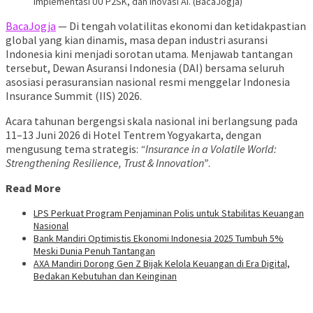
implementasi UU P2SK, dan inovasi AI. (BacaJogja)
BacaJogja
— Di tengah volatilitas ekonomi dan ketidakpastian
global yang kian dinamis, masa depan industri asuransi
Indonesia kini menjadi sorotan utama. Menjawab tantangan
tersebut, Dewan Asuransi Indonesia (DAI) bersama seluruh
asosiasi perasuransian nasional resmi menggelar Indonesia
Insurance Summit (IIS) 2026.
Acara tahunan bergengsi skala nasional ini berlangsung pada
11–13 Juni 2026 di Hotel Tentrem Yogyakarta, dengan
mengusung tema strategis:
“Insurance in a Volatile World:
Strengthening Resilience, Trust & Innovation”
.
Read More
LPS Perkuat Program Penjaminan Polis untuk Stabilitas Keuangan
Nasional
Bank Mandiri Optimistis Ekonomi Indonesia 2025 Tumbuh 5%
Meski Dunia Penuh Tantangan
AXA Mandiri Dorong Gen Z Bijak Kelola Keuangan di Era Digital,
Bedakan Kebutuhan dan Keinginan