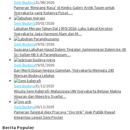
Seni Budaya
21/06/2026
Pameran ‘Rimpang Rasa’ di Kiniko Galeri: Kritik Tajam untuk
Yogyakarta yang Katanya Pusat …
Seni Budaya
20/01/2026
Labuhan Merapi Tahun Dal 1959/2026, Laku Sakral Keraton
Yogyakarta Jaga Harmoni Alam dan M…
Seni Budaya
19/01/2026
Suasana Labuhan Hajad Dalem Tingalan Jumenengan Dalem ke-38
Sri Sultan HB X di Parangkusum…
Seni Budaya
19/01/2026
Dari Merti Dusun hingga Gamelan, Yogyakarta Menjaga 245
Warisan Budaya Leluhur
Seni Budaya
31/12/2025
Wisata Seni Kaligrafi: Mahasiswa UIN Yogyakarta Belajar Makna
Alquran dari Maestro Syaiful…
Seni Budaya
16/12/2025
Pameran Tunggal Alex Pracaya “Ojo Urik” Ajak Publik Rawat
Integritas Lewat Seni Poster
Berita Populer