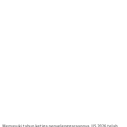
Memasuki tahun ketiga penyelenggaraannya, IIS 2026 telah