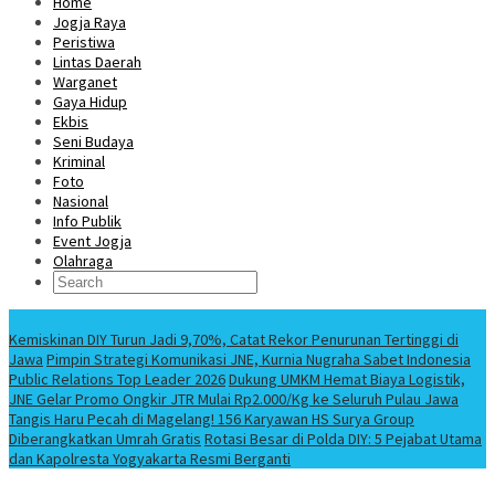
Home
Jogja Raya
Peristiwa
Lintas Daerah
Warganet
Gaya Hidup
Ekbis
Seni Budaya
Kriminal
Foto
Nasional
Info Publik
Event Jogja
Olahraga
Berita Terbaru
Kemiskinan DIY Turun Jadi 9,70%, Catat Rekor Penurunan Tertinggi di
Jawa
Pimpin Strategi Komunikasi JNE, Kurnia Nugraha Sabet Indonesia
Public Relations Top Leader 2026
Dukung UMKM Hemat Biaya Logistik,
JNE Gelar Promo Ongkir JTR Mulai Rp2.000/Kg ke Seluruh Pulau Jawa
Tangis Haru Pecah di Magelang! 156 Karyawan HS Surya Group
Diberangkatkan Umrah Gratis
Rotasi Besar di Polda DIY: 5 Pejabat Utama
dan Kapolresta Yogyakarta Resmi Berganti