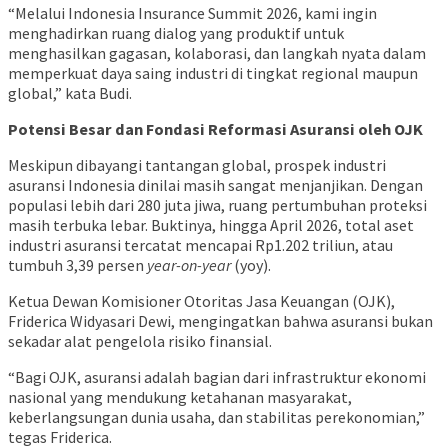
“Melalui Indonesia Insurance Summit 2026, kami ingin
menghadirkan ruang dialog yang produktif untuk
menghasilkan gagasan, kolaborasi, dan langkah nyata dalam
memperkuat daya saing industri di tingkat regional maupun
global,” kata Budi.
Potensi Besar dan Fondasi Reformasi Asuransi oleh OJK
Meskipun dibayangi tantangan global, prospek industri
asuransi Indonesia dinilai masih sangat menjanjikan. Dengan
populasi lebih dari 280 juta jiwa, ruang pertumbuhan proteksi
masih terbuka lebar. Buktinya, hingga April 2026, total aset
industri asuransi tercatat mencapai Rp1.202 triliun, atau
tumbuh 3,39 persen
year-on-year
(yoy).
Ketua Dewan Komisioner Otoritas Jasa Keuangan (OJK),
Friderica Widyasari Dewi, mengingatkan bahwa asuransi bukan
sekadar alat pengelola risiko finansial.
“Bagi OJK, asuransi adalah bagian dari infrastruktur ekonomi
nasional yang mendukung ketahanan masyarakat,
keberlangsungan dunia usaha, dan stabilitas perekonomian,”
tegas Friderica.