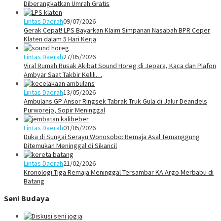
Diberangkatkan Umrah Gratis
Lintas Daerah
09/07/2026
Gerak Cepat! LPS Bayarkan Klaim Simpanan Nasabah BPR Ceper
Klaten dalam 5 Hari Kerja
Lintas Daerah
27/05/2026
Viral Rumah Rusak Akibat Sound Horeg di Jepara, Kaca dan Plafon
Ambyar Saat Takbir Kelili…
Lintas Daerah
13/05/2026
Ambulans GP Ansor Ringsek Tabrak Truk Gula di Jalur Deandels
Purworejo, Sopir Meninggal
Lintas Daerah
01/05/2026
Duka di Sungai Serayu Wonosobo: Remaja Asal Temanggung
Ditemukan Meninggal di Sikancil
Lintas Daerah
21/02/2026
Kronologi Tiga Remaja Meninggal Tersambar KA Argo Merbabu di
Batang
Seni Budaya