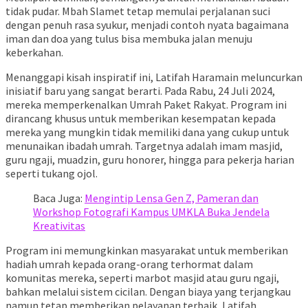
tidak pudar. Mbah Slamet tetap memulai perjalanan suci
dengan penuh rasa syukur, menjadi contoh nyata bagaimana
iman dan doa yang tulus bisa membuka jalan menuju
keberkahan.
Menanggapi kisah inspiratif ini, Latifah Haramain meluncurkan
inisiatif baru yang sangat berarti. Pada Rabu, 24 Juli 2024,
mereka memperkenalkan Umrah Paket Rakyat. Program ini
dirancang khusus untuk memberikan kesempatan kepada
mereka yang mungkin tidak memiliki dana yang cukup untuk
menunaikan ibadah umrah. Targetnya adalah imam masjid,
guru ngaji, muadzin, guru honorer, hingga para pekerja harian
seperti tukang ojol.
Baca Juga:
Mengintip Lensa Gen Z, Pameran dan
Workshop Fotografi Kampus UMKLA Buka Jendela
Kreativitas
Program ini memungkinkan masyarakat untuk memberikan
hadiah umrah kepada orang-orang terhormat dalam
komunitas mereka, seperti marbot masjid atau guru ngaji,
bahkan melalui sistem cicilan. Dengan biaya yang terjangkau
namun tetap memberikan pelayanan terbaik, Latifah