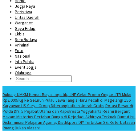
Home
Jogja Raya
Peristiwa
Lintas Daerah
Warganet
Gaya Hidup
Ekbis
Seni Budaya
Kriminal
Foto
Nasional
Info Publik
Event Jogja
Olahraga
Berita Terbaru
Dukung UMKM Hemat Biaya Logistik, JNE Gelar Promo Ongkir JTR Mulai
Rp2.000/Kg ke Seluruh Pulau Jawa
Tangis Haru Pecah di Magelang! 156
Karyawan HS Surya Group Diberangkatkan Umrah Gratis
Rotasi Besar di
Polda DIY: 5 Pejabat Utama dan Kapolresta Yogyakarta Resmi Berganti
Makam Misterius Bertabur Bunga di Rejodadi Akhirnya Terkuak
Buntut Isu
Diskriminasi Pelajaran Agama, Disdikpora DIY Terbitkan SE: Keterbatasan
Ruang Bukan Alasan!