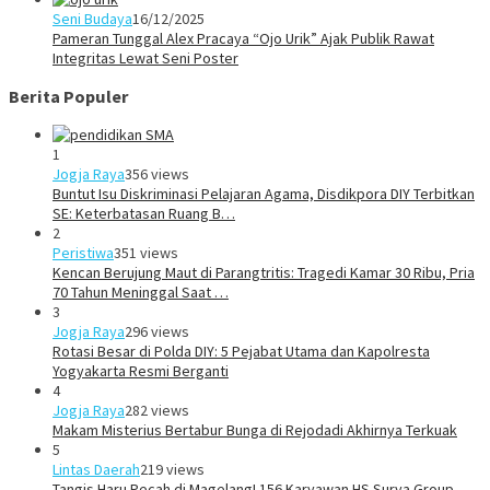
Seni Budaya
16/12/2025
Pameran Tunggal Alex Pracaya “Ojo Urik” Ajak Publik Rawat
Integritas Lewat Seni Poster
Berita Populer
1
Jogja Raya
356 views
Buntut Isu Diskriminasi Pelajaran Agama, Disdikpora DIY Terbitkan
SE: Keterbatasan Ruang B…
2
Peristiwa
351 views
Kencan Berujung Maut di Parangtritis: Tragedi Kamar 30 Ribu, Pria
70 Tahun Meninggal Saat …
3
Jogja Raya
296 views
Rotasi Besar di Polda DIY: 5 Pejabat Utama dan Kapolresta
Yogyakarta Resmi Berganti
4
Jogja Raya
282 views
Makam Misterius Bertabur Bunga di Rejodadi Akhirnya Terkuak
5
Lintas Daerah
219 views
Tangis Haru Pecah di Magelang! 156 Karyawan HS Surya Group