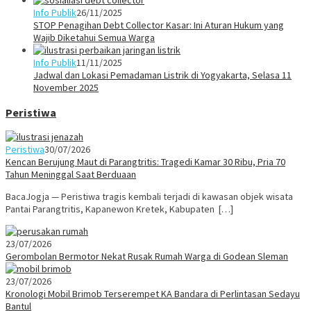
Info Publik
26/11/2025
STOP Penagihan Debt Collector Kasar: Ini Aturan Hukum yang
Wajib Diketahui Semua Warga
Info Publik
11/11/2025
Jadwal dan Lokasi Pemadaman Listrik di Yogyakarta, Selasa 11
November 2025
Peristiwa
Peristiwa
30/07/2026
Kencan Berujung Maut di Parangtritis: Tragedi Kamar 30 Ribu, Pria 70
Tahun Meninggal Saat Berduaan
BacaJogja — Peristiwa tragis kembali terjadi di kawasan objek wisata
Pantai Parangtritis, Kapanewon Kretek, Kabupaten […]
23/07/2026
Gerombolan Bermotor Nekat Rusak Rumah Warga di Godean Sleman
23/07/2026
Kronologi Mobil Brimob Terserempet KA Bandara di Perlintasan Sedayu
Bantul