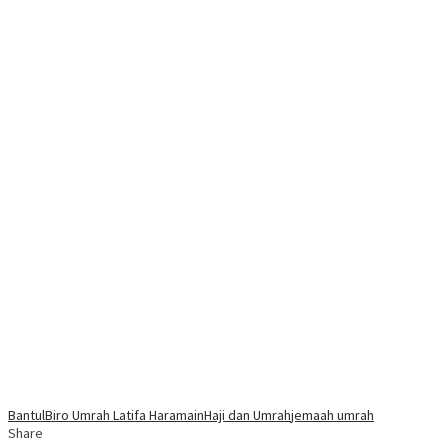
Bantul
Biro Umrah Latifa Haramain
Haji dan Umrah
jemaah umrah
Share