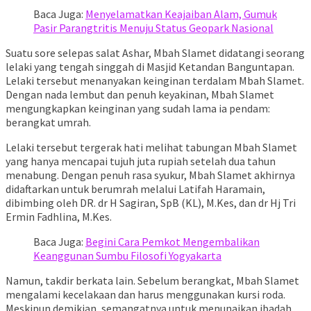
Baca Juga:
Menyelamatkan Keajaiban Alam, Gumuk
Pasir Parangtritis Menuju Status Geopark Nasional
Suatu sore selepas salat Ashar, Mbah Slamet didatangi seorang
lelaki yang tengah singgah di Masjid Ketandan Banguntapan.
Lelaki tersebut menanyakan keinginan terdalam Mbah Slamet.
Dengan nada lembut dan penuh keyakinan, Mbah Slamet
mengungkapkan keinginan yang sudah lama ia pendam:
berangkat umrah.
Lelaki tersebut tergerak hati melihat tabungan Mbah Slamet
yang hanya mencapai tujuh juta rupiah setelah dua tahun
menabung. Dengan penuh rasa syukur, Mbah Slamet akhirnya
didaftarkan untuk berumrah melalui Latifah Haramain,
dibimbing oleh DR. dr H Sagiran, SpB (KL), M.Kes, dan dr Hj Tri
Ermin Fadhlina, M.Kes.
Baca Juga:
Begini Cara Pemkot Mengembalikan
Keanggunan Sumbu Filosofi Yogyakarta
Namun, takdir berkata lain. Sebelum berangkat, Mbah Slamet
mengalami kecelakaan dan harus menggunakan kursi roda.
Meskipun demikian, semangatnya untuk menunaikan ibadah