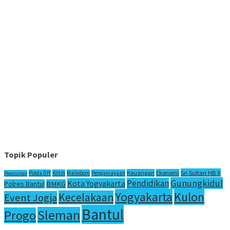
Topik Populer
Sri Sultan HB X
Keuangan
Ekonomi
Polda DIY
Klitih
Malioboro
Penganiayaan
Pencurian
Gunungkidul
Pendidikan
Kota Yogyakarta
Polres Bantul
BMKG
Yogyakarta
Kulon
Kecelakaan
Event Jogja
Bantul
Sleman
Progo