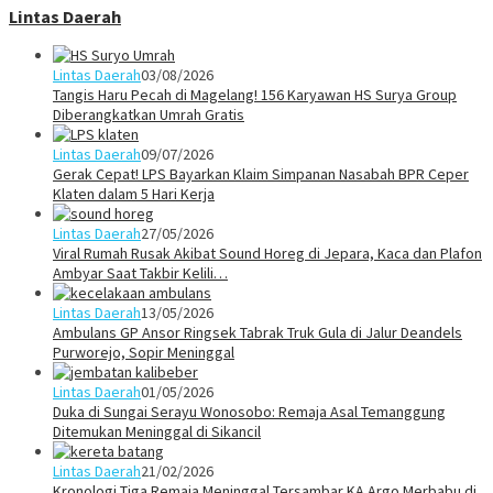
Lintas Daerah
Lintas Daerah
03/08/2026
Tangis Haru Pecah di Magelang! 156 Karyawan HS Surya Group
Diberangkatkan Umrah Gratis
Lintas Daerah
09/07/2026
Gerak Cepat! LPS Bayarkan Klaim Simpanan Nasabah BPR Ceper
Klaten dalam 5 Hari Kerja
Lintas Daerah
27/05/2026
Viral Rumah Rusak Akibat Sound Horeg di Jepara, Kaca dan Plafon
Ambyar Saat Takbir Kelili…
Lintas Daerah
13/05/2026
Ambulans GP Ansor Ringsek Tabrak Truk Gula di Jalur Deandels
Purworejo, Sopir Meninggal
Lintas Daerah
01/05/2026
Duka di Sungai Serayu Wonosobo: Remaja Asal Temanggung
Ditemukan Meninggal di Sikancil
Lintas Daerah
21/02/2026
Kronologi Tiga Remaja Meninggal Tersambar KA Argo Merbabu di