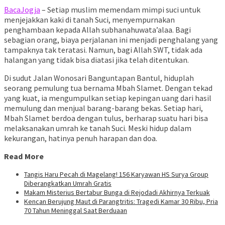
BacaJogja
– Setiap muslim memendam mimpi suci untuk
menjejakkan kaki di tanah Suci, menyempurnakan
penghambaan kepada Allah subhanahuwata’alaa. Bagi
sebagian orang, biaya perjalanan ini menjadi penghalang yang
tampaknya tak teratasi. Namun, bagi Allah SWT, tidak ada
halangan yang tidak bisa diatasi jika telah ditentukan.
Di sudut Jalan Wonosari Banguntapan Bantul, hiduplah
seorang pemulung tua bernama Mbah Slamet. Dengan tekad
yang kuat, ia mengumpulkan setiap kepingan uang dari hasil
memulung dan menjual barang-barang bekas. Setiap hari,
Mbah Slamet berdoa dengan tulus, berharap suatu hari bisa
melaksanakan umrah ke tanah Suci. Meski hidup dalam
kekurangan, hatinya penuh harapan dan doa.
Read More
Tangis Haru Pecah di Magelang! 156 Karyawan HS Surya Group
Diberangkatkan Umrah Gratis
Makam Misterius Bertabur Bunga di Rejodadi Akhirnya Terkuak
Kencan Berujung Maut di Parangtritis: Tragedi Kamar 30 Ribu, Pria
70 Tahun Meninggal Saat Berduaan