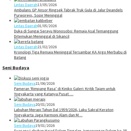
Lintas Daerah
13/05/2026
Ambulans GP Ansor Ringsek Tabrak Truk Gula di Jalur Deandels
Purworejo, Sopir Meninggal
Lintas Daerah
01/05/2026
Duka di Sungai Serayu Wonosobo: Remaja Asal Temanggung
Ditemukan Meninggal di Sikancil
Lintas Daerah
21/02/2026
Kronologi Tiga Remaja Meninggal Tersambar KA Argo Merbabu di
Batang
Seni Budaya
Seni Budaya
21/06/2026
Pameran ‘Rimpang Rasa’ di Kiniko Galeri: Kritik Tajam untuk
Yogyakarta yang Katanya Pusat …
Seni Budaya
20/01/2026
Labuhan Merapi Tahun Dal 1959/2026, Laku Sakral Keraton
Yogyakarta Jaga Harmoni Alam dan M…
Seni Budaya
19/01/2026
Suasana Labuhan Hajad Dalem Tingalan Jumenengan Dalem ke-38