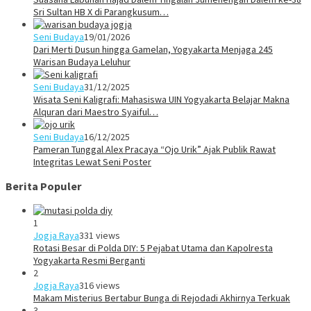
Sri Sultan HB X di Parangkusum…
Seni Budaya
19/01/2026
Dari Merti Dusun hingga Gamelan, Yogyakarta Menjaga 245
Warisan Budaya Leluhur
Seni Budaya
31/12/2025
Wisata Seni Kaligrafi: Mahasiswa UIN Yogyakarta Belajar Makna
Alquran dari Maestro Syaiful…
Seni Budaya
16/12/2025
Pameran Tunggal Alex Pracaya “Ojo Urik” Ajak Publik Rawat
Integritas Lewat Seni Poster
Berita Populer
1
Jogja Raya
331 views
Rotasi Besar di Polda DIY: 5 Pejabat Utama dan Kapolresta
Yogyakarta Resmi Berganti
2
Jogja Raya
316 views
Makam Misterius Bertabur Bunga di Rejodadi Akhirnya Terkuak
3