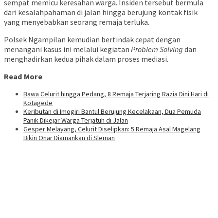
sempat memicu keresahan warga. Insiden tersebut bermula
dari kesalahpahaman di jalan hingga berujung kontak fisik
yang menyebabkan seorang remaja terluka.
Polsek Ngampilan kemudian bertindak cepat dengan
menangani kasus ini melalui kegiatan
Problem Solving
dan
menghadirkan kedua pihak dalam proses mediasi.
Read More
Bawa Celurit hingga Pedang, 8 Remaja Terjaring Razia Dini Hari di
Kotagede
Keributan di Imogiri Bantul Berujung Kecelakaan, Dua Pemuda
Panik Dikejar Warga Terjatuh di Jalan
Gesper Melayang, Celurit Diselipkan: 5 Remaja Asal Magelang
Bikin Onar Diamankan di Sleman