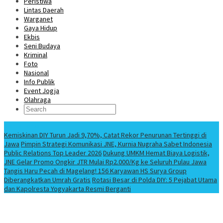
Peristiwa
Lintas Daerah
Warganet
Gaya Hidup
Ekbis
Seni Budaya
Kriminal
Foto
Nasional
Info Publik
Event Jogja
Olahraga
Berita Terbaru
Kemiskinan DIY Turun Jadi 9,70%, Catat Rekor Penurunan Tertinggi di
Jawa
Pimpin Strategi Komunikasi JNE, Kurnia Nugraha Sabet Indonesia
Public Relations Top Leader 2026
Dukung UMKM Hemat Biaya Logistik,
JNE Gelar Promo Ongkir JTR Mulai Rp2.000/Kg ke Seluruh Pulau Jawa
Tangis Haru Pecah di Magelang! 156 Karyawan HS Surya Group
Diberangkatkan Umrah Gratis
Rotasi Besar di Polda DIY: 5 Pejabat Utama
dan Kapolresta Yogyakarta Resmi Berganti