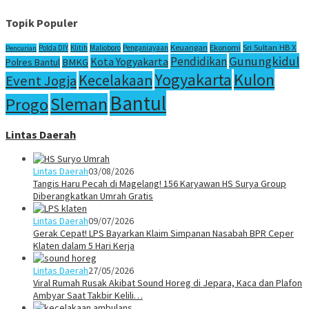
Topik Populer
Sri Sultan HB X
Keuangan
Ekonomi
Polda DIY
Klitih
Malioboro
Penganiayaan
Pencurian
Gunungkidul
Pendidikan
Kota Yogyakarta
Polres Bantul
BMKG
Yogyakarta
Kulon
Kecelakaan
Event Jogja
Bantul
Sleman
Progo
Lintas Daerah
Lintas Daerah
03/08/2026
Tangis Haru Pecah di Magelang! 156 Karyawan HS Surya Group
Diberangkatkan Umrah Gratis
Lintas Daerah
09/07/2026
Gerak Cepat! LPS Bayarkan Klaim Simpanan Nasabah BPR Ceper
Klaten dalam 5 Hari Kerja
Lintas Daerah
27/05/2026
Viral Rumah Rusak Akibat Sound Horeg di Jepara, Kaca dan Plafon
Ambyar Saat Takbir Kelili…