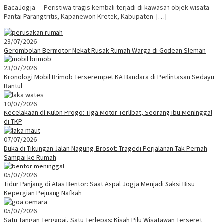
BacaJogja — Peristiwa tragis kembali terjadi di kawasan objek wisata
Pantai Parangtritis, Kapanewon Kretek, Kabupaten […]
23/07/2026
Gerombolan Bermotor Nekat Rusak Rumah Warga di Godean Sleman
23/07/2026
Kronologi Mobil Brimob Terserempet KA Bandara di Perlintasan Sedayu
Bantul
10/07/2026
Kecelakaan di Kulon Progo: Tiga Motor Terlibat, Seorang Ibu Meninggal
di TKP
07/07/2026
Duka di Tikungan Jalan Nagung-Brosot: Tragedi Perjalanan Tak Pernah
Sampai ke Rumah
05/07/2026
Tidur Panjang di Atas Bentor: Saat Aspal Jogja Menjadi Saksi Bisu
Kepergian Pejuang Nafkah
05/07/2026
Satu Tangan Tergapai, Satu Terlepas: Kisah Pilu Wisatawan Terseret