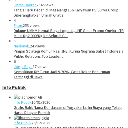
Lintas Daerah
254 views
Tangis Haru Pecah di Magelang! 156 Karyawan HS Surya Group
Diberangkatkan Umrah Gratis
4
Ekbis
253 views
Dukung UMKM Hemat Biaya Logistik, JNE Gelar Promo Ongkir JTR
Mulai Rp2.000/Kg ke Seluruh P…
5
Nasional
124 views
Pimpin Strategi Komunikasi JNE, Kurnia Nugraha Sabet Indonesia
Public Relations Top Leader…
6
Jogja Raya
87 views
Kemiskinan DIY Turun Jadi 9,70%, Catat Rekor Penurunan
Tertinggi di Jawa
Info Publik
Info Publik
10/01/2026
Gratis Balik Nama Kendaraan di Yogyakarta, Ini Biaya yang Tetap
Harus Dibayar Pemilik
Info Publik
26/12/2025