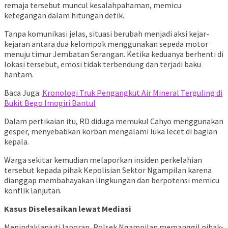
remaja tersebut muncul kesalahpahaman, memicu
ketegangan dalam hitungan detik.
Tanpa komunikasi jelas, situasi berubah menjadi aksi kejar-
kejaran antara dua kelompok menggunakan sepeda motor
menuju timur Jembatan Serangan. Ketika keduanya berhenti di
lokasi tersebut, emosi tidak terbendung dan terjadi baku
hantam.
Baca Juga:
Kronologi Truk Pengangkut Air Mineral Terguling di
Bukit Bego Imogiri Bantul
Dalam pertikaian itu, RD diduga memukul Cahyo menggunakan
gesper, menyebabkan korban mengalami luka lecet di bagian
kepala.
Warga sekitar kemudian melaporkan insiden perkelahian
tersebut kepada pihak Kepolisian Sektor Ngampilan karena
dianggap membahayakan lingkungan dan berpotensi memicu
konflik lanjutan.
Kasus Diselesaikan lewat Mediasi
Menindaklanjuti laporan, Polsek Ngampilan memanggil pihak-