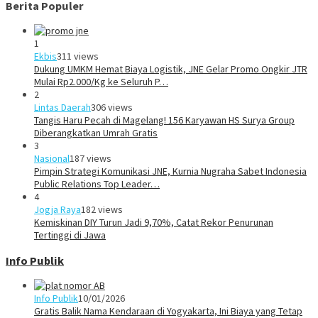
Berita Populer
1
Ekbis
311 views
Dukung UMKM Hemat Biaya Logistik, JNE Gelar Promo Ongkir JTR
Mulai Rp2.000/Kg ke Seluruh P…
2
Lintas Daerah
306 views
Tangis Haru Pecah di Magelang! 156 Karyawan HS Surya Group
Diberangkatkan Umrah Gratis
3
Nasional
187 views
Pimpin Strategi Komunikasi JNE, Kurnia Nugraha Sabet Indonesia
Public Relations Top Leader…
4
Jogja Raya
182 views
Kemiskinan DIY Turun Jadi 9,70%, Catat Rekor Penurunan
Tertinggi di Jawa
Info Publik
Info Publik
10/01/2026
Gratis Balik Nama Kendaraan di Yogyakarta, Ini Biaya yang Tetap