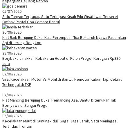
Kepergian Pejuang Nafkah
05/07/2026
Satu Tangan Tergapai, Satu Terlepas: Kisah Pilu Wisatawan Terseret
Ombak Pantai Goa Cemara Bantul
30/06/2026
Niat Baik Berujung Duka: Kala Perempuan Tua Bertaruh Nyawa Padamkan
Api di Lereng Rongkop
28/06/2026
Berjibaku Jinakkan Kebakaran Hebat di Kulon Progo, Kerugian Rp330
Juta
07/06/2026
Viral Kecelakaan Motor Vs Mobil di Bantul: Pemotor Kabur, Tapi Celurit
Tertinggal di TKP
07/06/2026
Niat Mancing Berujung Duka: Pemancing Asal Bantul Ditemukan Tak
Bernyawa di Sungai Progo
05/06/2026
Kecelakaan Maut di Gunungkidul: Gagal Jaga Jarak, Satu Meninggal
Terlindas Tronton