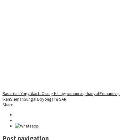
Basarnas Yogyakarta
Orang Hilang
pemancing hanyut
Pemancing
Ikan
Sleman
Sungai Boyong
Tim SAR
Share
Post navigation