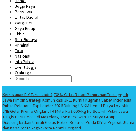
Home
Jogja Raya
Peristiwa
Lintas Daerah
Warganet
Gaya Hidup
Ekbis
Seni Budaya
Kriminal
Foto
Nasional
Info Publik
Event Jogja
Olahraga
Berita Terbaru
Kemiskinan DIY Turun Jadi 9,70%, Catat Rekor Penurunan Tertinggi di
Jawa
Pimpin Strategi Komunikasi JNE, Kurnia Nugraha Sabet Indonesia
Public Relations Top Leader 2026
Dukung UMKM Hemat Biaya Logistik,
JNE Gelar Promo Ongkir JTR Mulai Rp2.000/Kg ke Seluruh Pulau Jawa
Tangis Haru Pecah di Magelang! 156 Karyawan HS Surya Group
Diberangkatkan Umrah Gratis
Rotasi Besar di Polda DIY: 5 Pejabat Utama
dan Kapolresta Yogyakarta Resmi Berganti