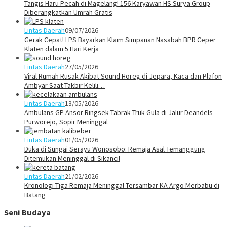
Tangis Haru Pecah di Magelang! 156 Karyawan HS Surya Group
Diberangkatkan Umrah Gratis
Lintas Daerah
09/07/2026
Gerak Cepat! LPS Bayarkan Klaim Simpanan Nasabah BPR Ceper
Klaten dalam 5 Hari Kerja
Lintas Daerah
27/05/2026
Viral Rumah Rusak Akibat Sound Horeg di Jepara, Kaca dan Plafon
Ambyar Saat Takbir Kelili…
Lintas Daerah
13/05/2026
Ambulans GP Ansor Ringsek Tabrak Truk Gula di Jalur Deandels
Purworejo, Sopir Meninggal
Lintas Daerah
01/05/2026
Duka di Sungai Serayu Wonosobo: Remaja Asal Temanggung
Ditemukan Meninggal di Sikancil
Lintas Daerah
21/02/2026
Kronologi Tiga Remaja Meninggal Tersambar KA Argo Merbabu di
Batang
Seni Budaya