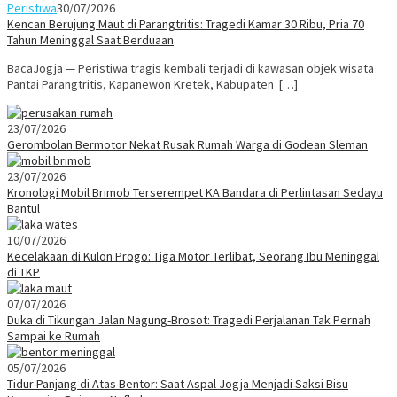
Peristiwa
30/07/2026
Kencan Berujung Maut di Parangtritis: Tragedi Kamar 30 Ribu, Pria 70
Tahun Meninggal Saat Berduaan
BacaJogja — Peristiwa tragis kembali terjadi di kawasan objek wisata
Pantai Parangtritis, Kapanewon Kretek, Kabupaten […]
23/07/2026
Gerombolan Bermotor Nekat Rusak Rumah Warga di Godean Sleman
23/07/2026
Kronologi Mobil Brimob Terserempet KA Bandara di Perlintasan Sedayu
Bantul
10/07/2026
Kecelakaan di Kulon Progo: Tiga Motor Terlibat, Seorang Ibu Meninggal
di TKP
07/07/2026
Duka di Tikungan Jalan Nagung-Brosot: Tragedi Perjalanan Tak Pernah
Sampai ke Rumah
05/07/2026
Tidur Panjang di Atas Bentor: Saat Aspal Jogja Menjadi Saksi Bisu