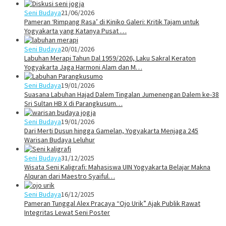
Seni Budaya
21/06/2026
Pameran ‘Rimpang Rasa’ di Kiniko Galeri: Kritik Tajam untuk
Yogyakarta yang Katanya Pusat …
Seni Budaya
20/01/2026
Labuhan Merapi Tahun Dal 1959/2026, Laku Sakral Keraton
Yogyakarta Jaga Harmoni Alam dan M…
Seni Budaya
19/01/2026
Suasana Labuhan Hajad Dalem Tingalan Jumenengan Dalem ke-38
Sri Sultan HB X di Parangkusum…
Seni Budaya
19/01/2026
Dari Merti Dusun hingga Gamelan, Yogyakarta Menjaga 245
Warisan Budaya Leluhur
Seni Budaya
31/12/2025
Wisata Seni Kaligrafi: Mahasiswa UIN Yogyakarta Belajar Makna
Alquran dari Maestro Syaiful…
Seni Budaya
16/12/2025
Pameran Tunggal Alex Pracaya “Ojo Urik” Ajak Publik Rawat
Integritas Lewat Seni Poster