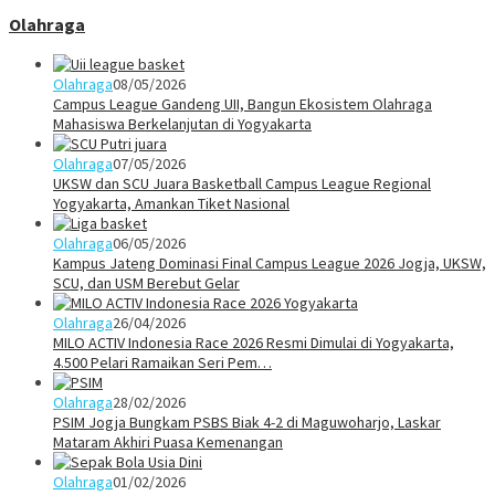
Olahraga
Olahraga
08/05/2026
Campus League Gandeng UII, Bangun Ekosistem Olahraga
Mahasiswa Berkelanjutan di Yogyakarta
Olahraga
07/05/2026
UKSW dan SCU Juara Basketball Campus League Regional
Yogyakarta, Amankan Tiket Nasional
Olahraga
06/05/2026
Kampus Jateng Dominasi Final Campus League 2026 Jogja, UKSW,
SCU, dan USM Berebut Gelar
Olahraga
26/04/2026
MILO ACTIV Indonesia Race 2026 Resmi Dimulai di Yogyakarta,
4.500 Pelari Ramaikan Seri Pem…
Olahraga
28/02/2026
PSIM Jogja Bungkam PSBS Biak 4-2 di Maguwoharjo, Laskar
Mataram Akhiri Puasa Kemenangan
Olahraga
01/02/2026