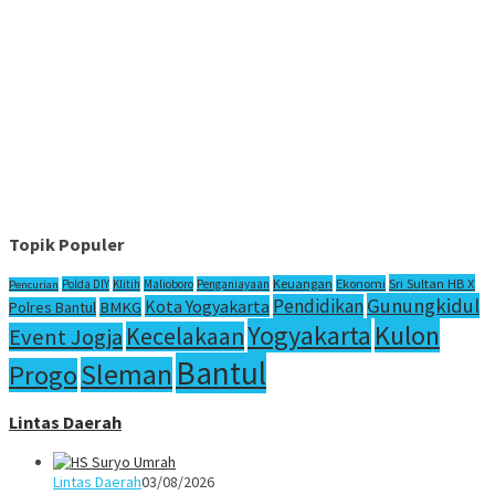
Topik Populer
Sri Sultan HB X
Keuangan
Ekonomi
Polda DIY
Klitih
Malioboro
Penganiayaan
Pencurian
Gunungkidul
Pendidikan
Kota Yogyakarta
Polres Bantul
BMKG
Yogyakarta
Kulon
Kecelakaan
Event Jogja
Bantul
Sleman
Progo
Lintas Daerah
Lintas Daerah
03/08/2026