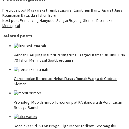
Previous post
Masyarakat Tembagapura Komitmen Bantu Aparat Jaga
Keamanan Natal dan Tahun Baru
Next post
Pemancing Hanyut di Sungai Boyong Sleman Ditemukan
Meninggal
Related posts
Kencan Berujung Maut di Parangtritis: Tragedi Kamar 30 Ribu, Pria
70 Tahun Meninggal Saat Berduaan
Gerombolan Bermotor Nekat Rusak Rumah Warga di Godean
Sleman
Kronologi Mobil Brimob Terserempet KA Bandara di Perlintasan
Sedayu Bantul
Kecelakaan di Kulon Progo: Tiga Motor Terlibat, Seorang Ibu