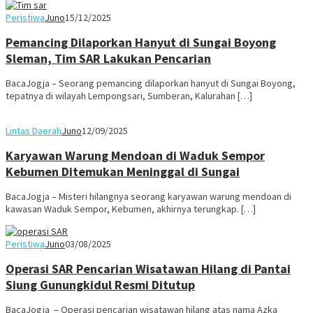
Peristiwa
Juno
15/12/2025
Pemancing Dilaporkan Hanyut di Sungai Boyong
Sleman, Tim SAR Lakukan Pencarian
BacaJogja – Seorang pemancing dilaporkan hanyut di Sungai Boyong,
tepatnya di wilayah Lempongsari, Sumberan, Kalurahan […]
Lintas Daerah
Juno
12/09/2025
Karyawan Warung Mendoan di Waduk Sempor
Kebumen Ditemukan Meninggal di Sungai
BacaJogja – Misteri hilangnya seorang karyawan warung mendoan di
kawasan Waduk Sempor, Kebumen, akhirnya terungkap. […]
Peristiwa
Juno
03/08/2025
Operasi SAR Pencarian Wisatawan Hilang di Pantai
Siung Gunungkidul Resmi Ditutup
BacaJogja – Operasi pencarian wisatawan hilang atas nama Azka