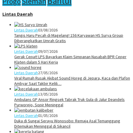
Bantul
Sleman
Progo
Lintas Daerah
Lintas Daerah
03/08/2026
Tangis Haru Pecah di Magelang! 156 Karyawan HS Surya Group
Diberangkatkan Umrah Gratis
Lintas Daerah
09/07/2026
Gerak Cepat! LPS Bayarkan Klaim Simpanan Nasabah BPR Ceper
Klaten dalam 5 Hari Kerja
Lintas Daerah
27/05/2026
Viral Rumah Rusak Akibat Sound Horeg di Jepara, Kaca dan Plafon
Ambyar Saat Takbir Kelili…
Lintas Daerah
13/05/2026
Ambulans GP Ansor Ringsek Tabrak Truk Gula di Jalur Deandels
Purworejo, Sopir Meninggal
Lintas Daerah
01/05/2026
Duka di Sungai Serayu Wonosobo: Remaja Asal Temanggung
Ditemukan Meninggal di Sikancil