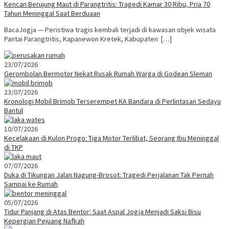
Kencan Berujung Maut di Parangtritis: Tragedi Kamar 30 Ribu, Pria 70
Tahun Meninggal Saat Berduaan
BacaJogja — Peristiwa tragis kembali terjadi di kawasan objek wisata
Pantai Parangtritis, Kapanewon Kretek, Kabupaten […]
23/07/2026
Gerombolan Bermotor Nekat Rusak Rumah Warga di Godean Sleman
23/07/2026
Kronologi Mobil Brimob Terserempet KA Bandara di Perlintasan Sedayu
Bantul
10/07/2026
Kecelakaan di Kulon Progo: Tiga Motor Terlibat, Seorang Ibu Meninggal
di TKP
07/07/2026
Duka di Tikungan Jalan Nagung-Brosot: Tragedi Perjalanan Tak Pernah
Sampai ke Rumah
05/07/2026
Tidur Panjang di Atas Bentor: Saat Aspal Jogja Menjadi Saksi Bisu
Kepergian Pejuang Nafkah