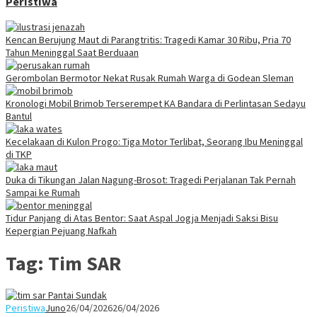
Peristiwa
Kencan Berujung Maut di Parangtritis: Tragedi Kamar 30 Ribu, Pria 70
Tahun Meninggal Saat Berduaan
Gerombolan Bermotor Nekat Rusak Rumah Warga di Godean Sleman
Kronologi Mobil Brimob Terserempet KA Bandara di Perlintasan Sedayu
Bantul
Kecelakaan di Kulon Progo: Tiga Motor Terlibat, Seorang Ibu Meninggal
di TKP
Duka di Tikungan Jalan Nagung-Brosot: Tragedi Perjalanan Tak Pernah
Sampai ke Rumah
Tidur Panjang di Atas Bentor: Saat Aspal Jogja Menjadi Saksi Bisu
Kepergian Pejuang Nafkah
Tag:
Tim SAR
Peristiwa
Juno
26/04/2026
26/04/2026