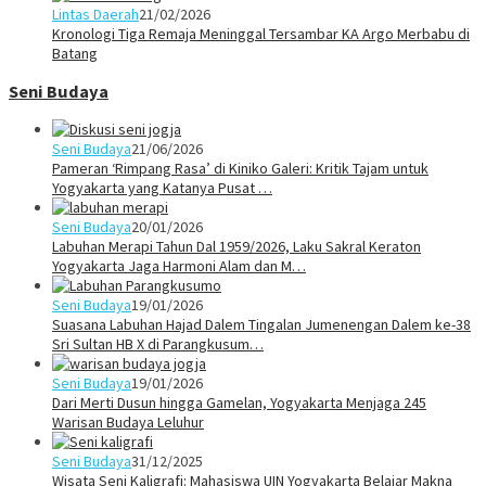
Lintas Daerah
21/02/2026
Kronologi Tiga Remaja Meninggal Tersambar KA Argo Merbabu di
Batang
Seni Budaya
Seni Budaya
21/06/2026
Pameran ‘Rimpang Rasa’ di Kiniko Galeri: Kritik Tajam untuk
Yogyakarta yang Katanya Pusat …
Seni Budaya
20/01/2026
Labuhan Merapi Tahun Dal 1959/2026, Laku Sakral Keraton
Yogyakarta Jaga Harmoni Alam dan M…
Seni Budaya
19/01/2026
Suasana Labuhan Hajad Dalem Tingalan Jumenengan Dalem ke-38
Sri Sultan HB X di Parangkusum…
Seni Budaya
19/01/2026
Dari Merti Dusun hingga Gamelan, Yogyakarta Menjaga 245
Warisan Budaya Leluhur
Seni Budaya
31/12/2025
Wisata Seni Kaligrafi: Mahasiswa UIN Yogyakarta Belajar Makna