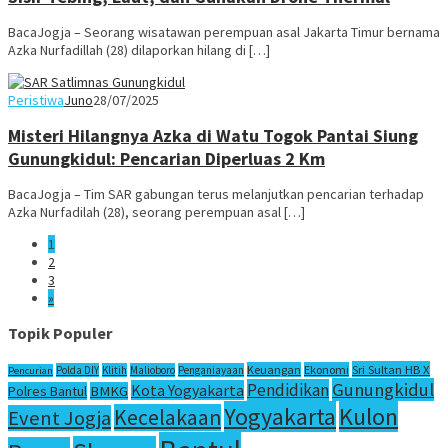
BacaJogja – Seorang wisatawan perempuan asal Jakarta Timur bernama
Azka Nurfadillah (28) dilaporkan hilang di […]
Peristiwa
Juno
28/07/2025
Misteri Hilangnya Azka di Watu Togok Pantai Siung
Gunungkidul: Pencarian Diperluas 2 Km
BacaJogja – Tim SAR gabungan terus melanjutkan pencarian terhadap
Azka Nurfadilah (28), seorang perempuan asal […]
1
2
3
»
Topik Populer
Sri Sultan HB X
Keuangan
Ekonomi
Polda DIY
Klitih
Malioboro
Penganiayaan
Pencurian
Gunungkidul
Pendidikan
Kota Yogyakarta
Polres Bantul
BMKG
Yogyakarta
Kulon
Kecelakaan
Event Jogja