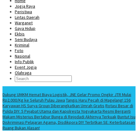
Home
Jogja Raya
Peristiwa
Lintas Daerah
Warganet
Gaya Hidup
Ekbis
Seni Budaya
Kriminal
Foto
Nasional
Info Publik
Event Jogja
Olahraga
Berita Terbaru
Dukung UMKM Hemat Biaya Logistik, JNE Gelar Promo Ongkir JTR Mulai
Rp2.000/Kg ke Seluruh Pulau Jawa
Tangis Haru Pecah di Magelang! 156
Karyawan HS Surya Group Diberangkatkan Umrah Gratis
Rotasi Besar di
Polda DIY: 5 Pejabat Utama dan Kapolresta Yogyakarta Resmi Berganti
Makam Misterius Bertabur Bunga di Rejodadi Akhirnya Terkuak
Buntut Isu
Diskriminasi Pelajaran Agama, Disdikpora DIY Terbitkan SE: Keterbatasan
Ruang Bukan Alasan!