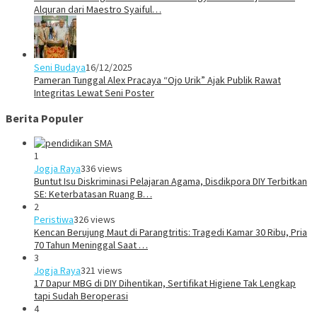
Alquran dari Maestro Syaiful…
Seni Budaya
16/12/2025
Pameran Tunggal Alex Pracaya “Ojo Urik” Ajak Publik Rawat
Integritas Lewat Seni Poster
Berita Populer
1
Jogja Raya
336 views
Buntut Isu Diskriminasi Pelajaran Agama, Disdikpora DIY Terbitkan
SE: Keterbatasan Ruang B…
2
Peristiwa
326 views
Kencan Berujung Maut di Parangtritis: Tragedi Kamar 30 Ribu, Pria
70 Tahun Meninggal Saat …
3
Jogja Raya
321 views
17 Dapur MBG di DIY Dihentikan, Sertifikat Higiene Tak Lengkap
tapi Sudah Beroperasi
4