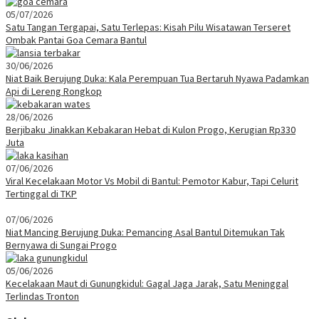
05/07/2026
Satu Tangan Tergapai, Satu Terlepas: Kisah Pilu Wisatawan Terseret
Ombak Pantai Goa Cemara Bantul
30/06/2026
Niat Baik Berujung Duka: Kala Perempuan Tua Bertaruh Nyawa Padamkan
Api di Lereng Rongkop
28/06/2026
Berjibaku Jinakkan Kebakaran Hebat di Kulon Progo, Kerugian Rp330
Juta
07/06/2026
Viral Kecelakaan Motor Vs Mobil di Bantul: Pemotor Kabur, Tapi Celurit
Tertinggal di TKP
07/06/2026
Niat Mancing Berujung Duka: Pemancing Asal Bantul Ditemukan Tak
Bernyawa di Sungai Progo
05/06/2026
Kecelakaan Maut di Gunungkidul: Gagal Jaga Jarak, Satu Meninggal
Terlindas Tronton