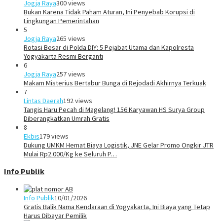
Jogja Raya
300 views
Bukan Karena Tidak Paham Aturan, Ini Penyebab Korupsi di
Lingkungan Pemerintahan
5
Jogja Raya
265 views
Rotasi Besar di Polda DIY: 5 Pejabat Utama dan Kapolresta
Yogyakarta Resmi Berganti
6
Jogja Raya
257 views
Makam Misterius Bertabur Bunga di Rejodadi Akhirnya Terkuak
7
Lintas Daerah
192 views
Tangis Haru Pecah di Magelang! 156 Karyawan HS Surya Group
Diberangkatkan Umrah Gratis
8
Ekbis
179 views
Dukung UMKM Hemat Biaya Logistik, JNE Gelar Promo Ongkir JTR
Mulai Rp2.000/Kg ke Seluruh P…
Info Publik
Info Publik
10/01/2026
Gratis Balik Nama Kendaraan di Yogyakarta, Ini Biaya yang Tetap
Harus Dibayar Pemilik