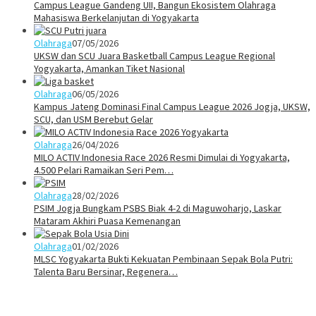
Campus League Gandeng UII, Bangun Ekosistem Olahraga
Mahasiswa Berkelanjutan di Yogyakarta
Olahraga
07/05/2026
UKSW dan SCU Juara Basketball Campus League Regional
Yogyakarta, Amankan Tiket Nasional
Olahraga
06/05/2026
Kampus Jateng Dominasi Final Campus League 2026 Jogja, UKSW,
SCU, dan USM Berebut Gelar
Olahraga
26/04/2026
MILO ACTIV Indonesia Race 2026 Resmi Dimulai di Yogyakarta,
4.500 Pelari Ramaikan Seri Pem…
Olahraga
28/02/2026
PSIM Jogja Bungkam PSBS Biak 4-2 di Maguwoharjo, Laskar
Mataram Akhiri Puasa Kemenangan
Olahraga
01/02/2026
MLSC Yogyakarta Bukti Kekuatan Pembinaan Sepak Bola Putri:
Talenta Baru Bersinar, Regenera…