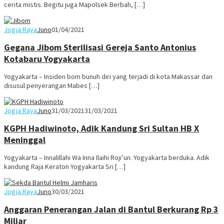
cerita mistis. Begitu juga Mapolsek Berbah, […]
Jogja Raya
Juno
01/04/2021
Gegana Jibom Sterilisasi Gereja Santo Antonius
Kotabaru Yogyakarta
Yogyakarta – Insiden bom bunuh diri yang terjadi di kota Makassar dan
disusul penyerangan Mabes […]
Jogja Raya
Juno
31/03/2021
31/03/2021
KGPH Hadiwinoto, Adik Kandung Sri Sultan HB X
Meninggal
Yogyakarta – Innalillahi Wa Inna Ilaihi Roji’un. Yogyakarta berduka. Adik
kandung Raja Keraton Yogyakarta Sri […]
Jogja Raya
Juno
30/03/2021
Anggaran Penerangan Jalan di Bantul Berkurang Rp 3
Miliar