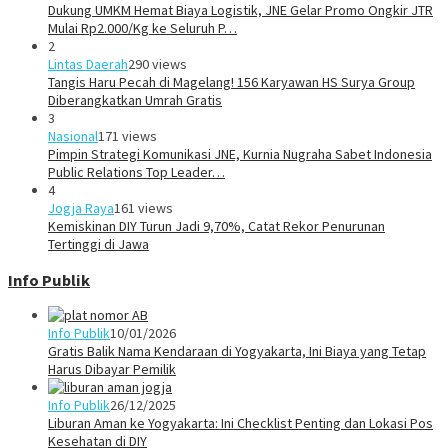
Dukung UMKM Hemat Biaya Logistik, JNE Gelar Promo Ongkir JTR
Mulai Rp2.000/Kg ke Seluruh P…
2
Lintas Daerah
290 views
Tangis Haru Pecah di Magelang! 156 Karyawan HS Surya Group
Diberangkatkan Umrah Gratis
3
Nasional
171 views
Pimpin Strategi Komunikasi JNE, Kurnia Nugraha Sabet Indonesia
Public Relations Top Leader…
4
Jogja Raya
161 views
Kemiskinan DIY Turun Jadi 9,70%, Catat Rekor Penurunan
Tertinggi di Jawa
Info Publik
Info Publik
10/01/2026
Gratis Balik Nama Kendaraan di Yogyakarta, Ini Biaya yang Tetap
Harus Dibayar Pemilik
Info Publik
26/12/2025
Liburan Aman ke Yogyakarta: Ini Checklist Penting dan Lokasi Pos
Kesehatan di DIY