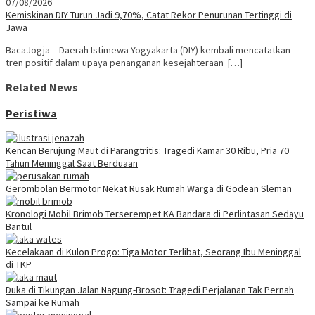
07/08/2026
Kemiskinan DIY Turun Jadi 9,70%, Catat Rekor Penurunan Tertinggi di
Jawa
BacaJogja – Daerah Istimewa Yogyakarta (DIY) kembali mencatatkan
tren positif dalam upaya penanganan kesejahteraan […]
Related News
Peristiwa
Kencan Berujung Maut di Parangtritis: Tragedi Kamar 30 Ribu, Pria 70
Tahun Meninggal Saat Berduaan
Gerombolan Bermotor Nekat Rusak Rumah Warga di Godean Sleman
Kronologi Mobil Brimob Terserempet KA Bandara di Perlintasan Sedayu
Bantul
Kecelakaan di Kulon Progo: Tiga Motor Terlibat, Seorang Ibu Meninggal
di TKP
Duka di Tikungan Jalan Nagung-Brosot: Tragedi Perjalanan Tak Pernah
Sampai ke Rumah