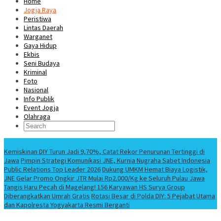
Home
Jogja Raya
Peristiwa
Lintas Daerah
Warganet
Gaya Hidup
Ekbis
Seni Budaya
Kriminal
Foto
Nasional
Info Publik
Event Jogja
Olahraga
Berita Terbaru
Kemiskinan DIY Turun Jadi 9,70%, Catat Rekor Penurunan Tertinggi di
Jawa
Pimpin Strategi Komunikasi JNE, Kurnia Nugraha Sabet Indonesia
Public Relations Top Leader 2026
Dukung UMKM Hemat Biaya Logistik,
JNE Gelar Promo Ongkir JTR Mulai Rp2.000/Kg ke Seluruh Pulau Jawa
Tangis Haru Pecah di Magelang! 156 Karyawan HS Surya Group
Diberangkatkan Umrah Gratis
Rotasi Besar di Polda DIY: 5 Pejabat Utama
dan Kapolresta Yogyakarta Resmi Berganti