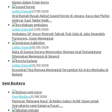
Klaten dalam 5 Hari Kerja
Lintas Daerah
27/05/2026
Viral Rumah Rusak Akibat Sound Horeg di Jepara, Kaca dan Plafon
Ambyar Saat Takbir Kelili…
Lintas Daerah
13/05/2026
Ambulans GP Ansor Ringsek Tabrak Truk Gula di Jalur Deandels
Purworejo, Sopir Meninggal
Lintas Daerah
01/05/2026
Duka di Sungai Serayu Wonosobo: Remaja Asal Temanggung
Ditemukan Meninggal di Sikancil
Lintas Daerah
21/02/2026
Kronologi Tiga Remaja Meninggal Tersambar KA Argo Merbabu di
Batang
Seni Budaya
Seni Budaya
21/06/2026
Pameran ‘Rimpang Rasa’ di Kiniko Galeri: Kritik Tajam untuk
Yogyakarta yang Katanya Pusat …