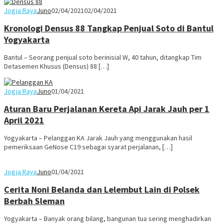
Jogja Raya
Juno
02/04/2021
02/04/2021
Kronologi Densus 88 Tangkap Penjual Soto di Bantul
Yogyakarta
Bantul – Seorang penjual soto berinisial W, 40 tahun, ditangkap Tim
Detasemen Khusus (Densus) 88 […]
Jogja Raya
Juno
01/04/2021
Aturan Baru Perjalanan Kereta Api Jarak Jauh per 1
April 2021
Yogyakarta – Pelanggan KA Jarak Jauh yang menggunakan hasil
pemeriksaan GeNose C19 sebagai syarat perjalanan, […]
Jogja Raya
Juno
01/04/2021
Cerita Noni Belanda dan Lelembut Lain di Polsek
Berbah Sleman
Yogyakarta – Banyak orang bilang, bangunan tua sering menghadirkan