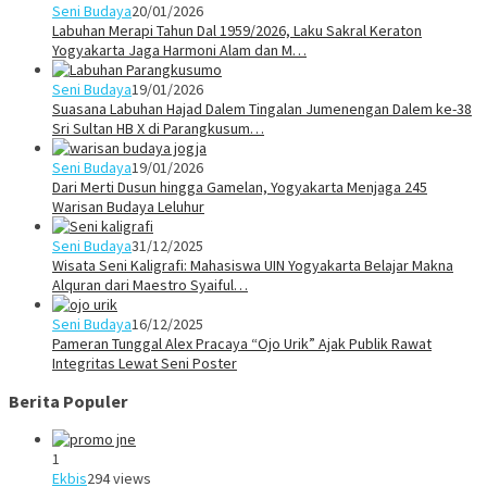
Seni Budaya
20/01/2026
Labuhan Merapi Tahun Dal 1959/2026, Laku Sakral Keraton
Yogyakarta Jaga Harmoni Alam dan M…
Seni Budaya
19/01/2026
Suasana Labuhan Hajad Dalem Tingalan Jumenengan Dalem ke-38
Sri Sultan HB X di Parangkusum…
Seni Budaya
19/01/2026
Dari Merti Dusun hingga Gamelan, Yogyakarta Menjaga 245
Warisan Budaya Leluhur
Seni Budaya
31/12/2025
Wisata Seni Kaligrafi: Mahasiswa UIN Yogyakarta Belajar Makna
Alquran dari Maestro Syaiful…
Seni Budaya
16/12/2025
Pameran Tunggal Alex Pracaya “Ojo Urik” Ajak Publik Rawat
Integritas Lewat Seni Poster
Berita Populer
1
Ekbis
294 views