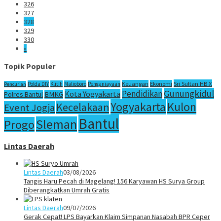
326
327
328
329
330
»
Topik Populer
Sri Sultan HB X
Keuangan
Ekonomi
Polda DIY
Klitih
Malioboro
Penganiayaan
Pencurian
Gunungkidul
Pendidikan
Kota Yogyakarta
Polres Bantul
BMKG
Yogyakarta
Kulon
Kecelakaan
Event Jogja
Bantul
Sleman
Progo
Lintas Daerah
Lintas Daerah
03/08/2026
Tangis Haru Pecah di Magelang! 156 Karyawan HS Surya Group
Diberangkatkan Umrah Gratis
Lintas Daerah
09/07/2026
Gerak Cepat! LPS Bayarkan Klaim Simpanan Nasabah BPR Ceper