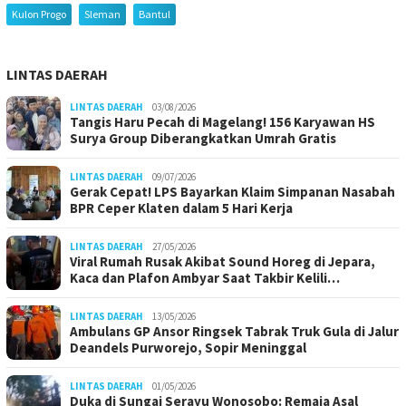
Kulon Progo
Sleman
Bantul
LINTAS DAERAH
LINTAS DAERAH
03/08/2026
Tangis Haru Pecah di Magelang! 156 Karyawan HS
Surya Group Diberangkatkan Umrah Gratis
LINTAS DAERAH
09/07/2026
Gerak Cepat! LPS Bayarkan Klaim Simpanan Nasabah
BPR Ceper Klaten dalam 5 Hari Kerja
LINTAS DAERAH
27/05/2026
Viral Rumah Rusak Akibat Sound Horeg di Jepara,
Kaca dan Plafon Ambyar Saat Takbir Kelili…
LINTAS DAERAH
13/05/2026
Ambulans GP Ansor Ringsek Tabrak Truk Gula di Jalur
Deandels Purworejo, Sopir Meninggal
LINTAS DAERAH
01/05/2026
Duka di Sungai Serayu Wonosobo: Remaja Asal