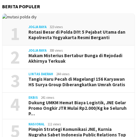
BERITA POPULER
1
JOGJA RAYA
323 views
Rotasi Besar di Polda DIY: 5 Pejabat Utama dan
Kapolresta Yogyakarta Resmi Berganti
2
JOGJA RAYA
308 views
Makam Misterius Bertabur Bunga di Rejodadi
Akhirnya Terkuak
3
LINTAS DAERAH
244 views
Tangis Haru Pecah di Magelang! 156 Karyawan
HS Surya Group Diberangkatkan Umrah Gratis
4
EKBIS
241 views
Dukung UMKM Hemat Biaya Logistik, JNE Gelar
Promo Ongkir JTR Mulai Rp2.000/Kg ke Seluruh
P…
5
NASIONAL
111 views
Pimpin Strategi Komunikasi JNE, Kurnia
Nugraha Sabet Indonesia Public Relations Top