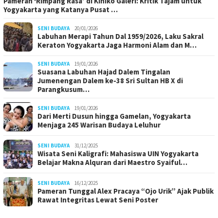
Pameran ‘Rimpang Rasa’ di Kiniko Galeri: Kritik Tajam untuk
Yogyakarta yang Katanya Pusat …
SENI BUDAYA
20/01/2026
Labuhan Merapi Tahun Dal 1959/2026, Laku Sakral
Keraton Yogyakarta Jaga Harmoni Alam dan M…
SENI BUDAYA
19/01/2026
Suasana Labuhan Hajad Dalem Tingalan
Jumenengan Dalem ke-38 Sri Sultan HB X di
Parangkusum…
SENI BUDAYA
19/01/2026
Dari Merti Dusun hingga Gamelan, Yogyakarta
Menjaga 245 Warisan Budaya Leluhur
SENI BUDAYA
31/12/2025
Wisata Seni Kaligrafi: Mahasiswa UIN Yogyakarta
Belajar Makna Alquran dari Maestro Syaiful…
SENI BUDAYA
16/12/2025
Pameran Tunggal Alex Pracaya “Ojo Urik” Ajak Publik
Rawat Integritas Lewat Seni Poster