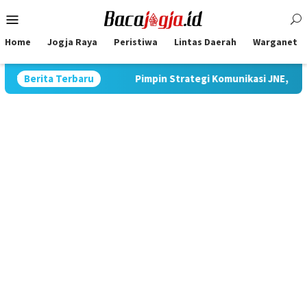
Skip
Mobile
to
Menu
content
Home
Jogja Raya
Peristiwa
Lintas Daerah
Warganet
ggi di Jawa
Berita Terbaru
Pimpin Strategi Komunikasi JNE, Kurnia Nugr