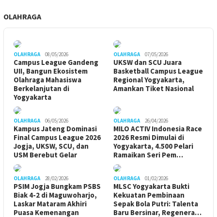
OLAHRAGA
OLAHRAGA
08/05/2026
OLAHRAGA
07/05/2026
Campus League Gandeng
UKSW dan SCU Juara
UII, Bangun Ekosistem
Basketball Campus League
Olahraga Mahasiswa
Regional Yogyakarta,
Berkelanjutan di
Amankan Tiket Nasional
Yogyakarta
OLAHRAGA
06/05/2026
OLAHRAGA
26/04/2026
Kampus Jateng Dominasi
MILO ACTIV Indonesia Race
Final Campus League 2026
2026 Resmi Dimulai di
Jogja, UKSW, SCU, dan
Yogyakarta, 4.500 Pelari
USM Berebut Gelar
Ramaikan Seri Pem…
OLAHRAGA
28/02/2026
OLAHRAGA
01/02/2026
PSIM Jogja Bungkam PSBS
MLSC Yogyakarta Bukti
Biak 4-2 di Maguwoharjo,
Kekuatan Pembinaan
Laskar Mataram Akhiri
Sepak Bola Putri: Talenta
Puasa Kemenangan
Baru Bersinar, Regenera…