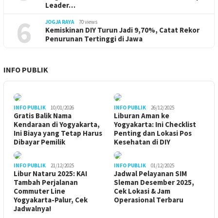
Leader…
6
JOGJA RAYA
70 views
Kemiskinan DIY Turun Jadi 9,70%, Catat Rekor
Penurunan Tertinggi di Jawa
INFO PUBLIK
INFO PUBLIK
10/01/2026
INFO PUBLIK
26/12/2025
Gratis Balik Nama
Liburan Aman ke
Kendaraan di Yogyakarta,
Yogyakarta: Ini Checklist
Ini Biaya yang Tetap Harus
Penting dan Lokasi Pos
Dibayar Pemilik
Kesehatan di DIY
INFO PUBLIK
21/12/2025
INFO PUBLIK
01/12/2025
Libur Nataru 2025: KAI
Jadwal Pelayanan SIM
Tambah Perjalanan
Sleman Desember 2025,
Commuter Line
Cek Lokasi & Jam
Yogyakarta-Palur, Cek
Operasional Terbaru
Jadwalnya!