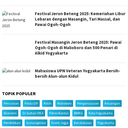
Festival Jeron Beteng 2025: Kemeriahan Libur
Lebaran dengan Masangin, Tari Massal, dan
Pawai Ogoh-Ogoh
Festival Masangin Jeron Beteng 2025: Pawai
Ogoh-Ogoh di Malioboro dan 500 Penari di
Alkid Yogyakarta
Mahasiswa UPN Veteran Yogyakarta Bersih-
bersih Alun-alun Kidul
TOPIK POPULER
Pencurian
Polda DIY
Klitih
Malioboro
Penganiayaan
Keuangan
Ekonomi
Sri Sultan HB X
Polres Bantul
BMKG
Kota Yogyakarta
Pendidikan
Gunungkidul
Event Jogja
Kecelakaan
Yogyakarta