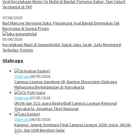
Viral Kecelakaan Motor Vs Mobil di Bantul: Pemotor Kabur, Tapi Celurit
Tertinggal di TKP
07/06/2026
Niat Mancing Berujung Duka: Pemancing Asal Bantul Ditemukan Tak
Bernyawa di Sungai Progo
05/06/2026
Kecelakaan Maut di Gunungkidul: Gagal Jaga Jarak, Satu Meninggal
Terlindas Tronton
Olahraga
Olahraga
08/05/2026
Campus League Gandeng UII, Bangun Ekosistem Olahraga
Mahasiswa Berkelanjutan di Yogyakarta
Olahraga
07/05/2026
UKSW dan SCU Juara Basketball Campus League Regional
Yogyakarta, Amankan Tiket Nasional
Olahraga
06/05/2026
Kampus Jateng Dominasi Final Campus League 2026 Jogja, UKSW,
SCU, dan USM Berebut Gelar