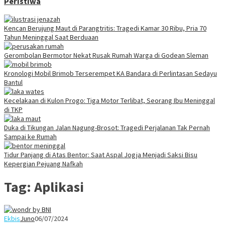
Peristiwa
Kencan Berujung Maut di Parangtritis: Tragedi Kamar 30 Ribu, Pria 70
Tahun Meninggal Saat Berduaan
Gerombolan Bermotor Nekat Rusak Rumah Warga di Godean Sleman
Kronologi Mobil Brimob Terserempet KA Bandara di Perlintasan Sedayu
Bantul
Kecelakaan di Kulon Progo: Tiga Motor Terlibat, Seorang Ibu Meninggal
di TKP
Duka di Tikungan Jalan Nagung-Brosot: Tragedi Perjalanan Tak Pernah
Sampai ke Rumah
Tidur Panjang di Atas Bentor: Saat Aspal Jogja Menjadi Saksi Bisu
Kepergian Pejuang Nafkah
Tag:
Aplikasi
Ekbis
Juno
06/07/2024