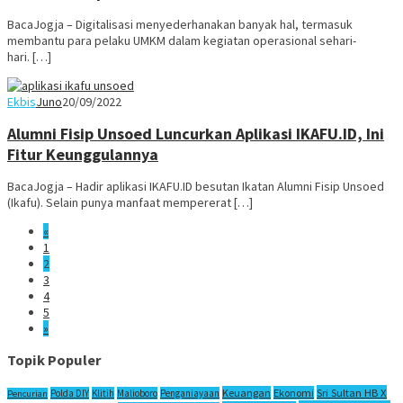
BacaJogja – Digitalisasi menyederhanakan banyak hal, termasuk
membantu para pelaku UMKM dalam kegiatan operasional sehari-
hari. […]
Ekbis
Juno
20/09/2022
Alumni Fisip Unsoed Luncurkan Aplikasi IKAFU.ID, Ini
Fitur Keunggulannya
BacaJogja – Hadir aplikasi IKAFU.ID besutan Ikatan Alumni Fisip Unsoed
(Ikafu). Selain punya manfaat mempererat […]
«
1
2
3
4
5
»
Topik Populer
Sri Sultan HB X
Keuangan
Ekonomi
Polda DIY
Klitih
Malioboro
Penganiayaan
Pencurian