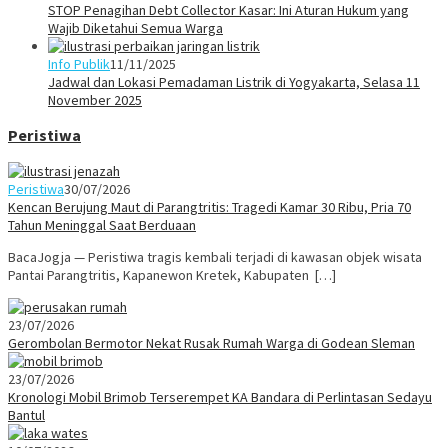
STOP Penagihan Debt Collector Kasar: Ini Aturan Hukum yang
Wajib Diketahui Semua Warga
Info Publik
11/11/2025
Jadwal dan Lokasi Pemadaman Listrik di Yogyakarta, Selasa 11
November 2025
Peristiwa
Peristiwa
30/07/2026
Kencan Berujung Maut di Parangtritis: Tragedi Kamar 30 Ribu, Pria 70
Tahun Meninggal Saat Berduaan
BacaJogja — Peristiwa tragis kembali terjadi di kawasan objek wisata
Pantai Parangtritis, Kapanewon Kretek, Kabupaten […]
23/07/2026
Gerombolan Bermotor Nekat Rusak Rumah Warga di Godean Sleman
23/07/2026
Kronologi Mobil Brimob Terserempet KA Bandara di Perlintasan Sedayu
Bantul