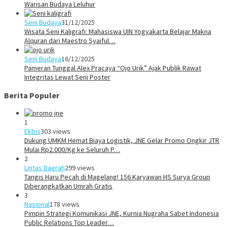
Warisan Budaya Leluhur
Seni Budaya
31/12/2025
Wisata Seni Kaligrafi: Mahasiswa UIN Yogyakarta Belajar Makna
Alquran dari Maestro Syaiful…
Seni Budaya
16/12/2025
Pameran Tunggal Alex Pracaya “Ojo Urik” Ajak Publik Rawat
Integritas Lewat Seni Poster
Berita Populer
1
Ekbis
303 views
Dukung UMKM Hemat Biaya Logistik, JNE Gelar Promo Ongkir JTR
Mulai Rp2.000/Kg ke Seluruh P…
2
Lintas Daerah
299 views
Tangis Haru Pecah di Magelang! 156 Karyawan HS Surya Group
Diberangkatkan Umrah Gratis
3
Nasional
178 views
Pimpin Strategi Komunikasi JNE, Kurnia Nugraha Sabet Indonesia
Public Relations Top Leader…