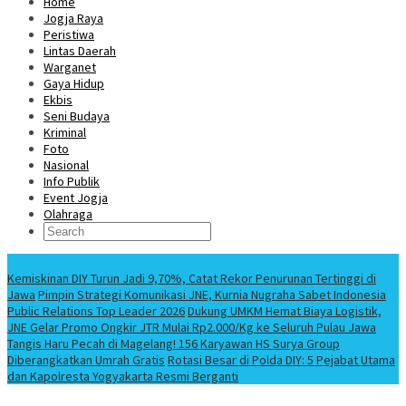
Home
Jogja Raya
Peristiwa
Lintas Daerah
Warganet
Gaya Hidup
Ekbis
Seni Budaya
Kriminal
Foto
Nasional
Info Publik
Event Jogja
Olahraga
Berita Terbaru
Kemiskinan DIY Turun Jadi 9,70%, Catat Rekor Penurunan Tertinggi di
Jawa
Pimpin Strategi Komunikasi JNE, Kurnia Nugraha Sabet Indonesia
Public Relations Top Leader 2026
Dukung UMKM Hemat Biaya Logistik,
JNE Gelar Promo Ongkir JTR Mulai Rp2.000/Kg ke Seluruh Pulau Jawa
Tangis Haru Pecah di Magelang! 156 Karyawan HS Surya Group
Diberangkatkan Umrah Gratis
Rotasi Besar di Polda DIY: 5 Pejabat Utama
dan Kapolresta Yogyakarta Resmi Berganti