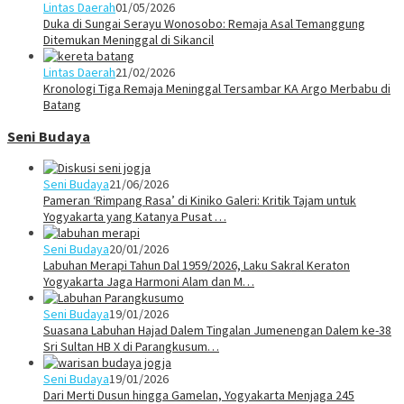
Lintas Daerah
01/05/2026
Duka di Sungai Serayu Wonosobo: Remaja Asal Temanggung
Ditemukan Meninggal di Sikancil
Lintas Daerah
21/02/2026
Kronologi Tiga Remaja Meninggal Tersambar KA Argo Merbabu di
Batang
Seni Budaya
Seni Budaya
21/06/2026
Pameran ‘Rimpang Rasa’ di Kiniko Galeri: Kritik Tajam untuk
Yogyakarta yang Katanya Pusat …
Seni Budaya
20/01/2026
Labuhan Merapi Tahun Dal 1959/2026, Laku Sakral Keraton
Yogyakarta Jaga Harmoni Alam dan M…
Seni Budaya
19/01/2026
Suasana Labuhan Hajad Dalem Tingalan Jumenengan Dalem ke-38
Sri Sultan HB X di Parangkusum…
Seni Budaya
19/01/2026
Dari Merti Dusun hingga Gamelan, Yogyakarta Menjaga 245