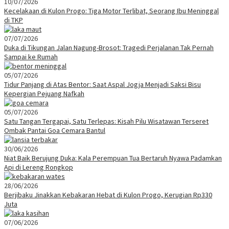
10/07/2026
Kecelakaan di Kulon Progo: Tiga Motor Terlibat, Seorang Ibu Meninggal
di TKP
07/07/2026
Duka di Tikungan Jalan Nagung-Brosot: Tragedi Perjalanan Tak Pernah
Sampai ke Rumah
05/07/2026
Tidur Panjang di Atas Bentor: Saat Aspal Jogja Menjadi Saksi Bisu
Kepergian Pejuang Nafkah
05/07/2026
Satu Tangan Tergapai, Satu Terlepas: Kisah Pilu Wisatawan Terseret
Ombak Pantai Goa Cemara Bantul
30/06/2026
Niat Baik Berujung Duka: Kala Perempuan Tua Bertaruh Nyawa Padamkan
Api di Lereng Rongkop
28/06/2026
Berjibaku Jinakkan Kebakaran Hebat di Kulon Progo, Kerugian Rp330
Juta
07/06/2026