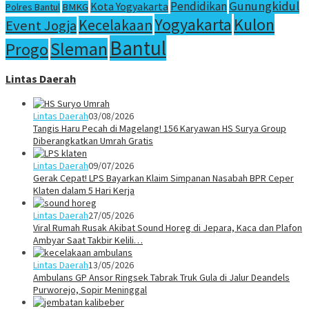
Gunungkidul
Pendidikan
Kota Yogyakarta
Polres Bantul
BMKG
Yogyakarta
Kulon
Kecelakaan
Event Jogja
Bantul
Sleman
Progo
Lintas Daerah
Lintas Daerah
03/08/2026
Tangis Haru Pecah di Magelang! 156 Karyawan HS Surya Group
Diberangkatkan Umrah Gratis
Lintas Daerah
09/07/2026
Gerak Cepat! LPS Bayarkan Klaim Simpanan Nasabah BPR Ceper
Klaten dalam 5 Hari Kerja
Lintas Daerah
27/05/2026
Viral Rumah Rusak Akibat Sound Horeg di Jepara, Kaca dan Plafon
Ambyar Saat Takbir Kelili…
Lintas Daerah
13/05/2026
Ambulans GP Ansor Ringsek Tabrak Truk Gula di Jalur Deandels
Purworejo, Sopir Meninggal