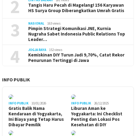
2
LINTAS DAERAH
281 views
Tangis Haru Pecah di Magelang! 156 Karyawan
HS Surya Group Diberangkatkan Umrah Gratis
3
NASIONAL
163 views
Pimpin Strategi Komunikasi JNE, Kurnia
Nugraha Sabet Indonesia Public Relations Top
Leader…
4
JOGJA RAYA
152 views
Kemiskinan DIY Turun Jadi 9,70%, Catat Rekor
Penurunan Tertinggi di Jawa
INFO PUBLIK
INFO PUBLIK
10/01/2026
INFO PUBLIK
26/12/2025
Gratis Balik Nama
Liburan Aman ke
Kendaraan di Yogyakarta,
Yogyakarta: Ini Checklist
Ini Biaya yang Tetap Harus
Penting dan Lokasi Pos
Dibayar Pemilik
Kesehatan di DIY