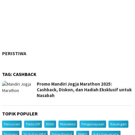
PERISTIWA
TAG:
CASHBACK
Promo Mandiri Jogja Marathon 2025:
Cashback, Diskon, dan Hadiah Eksklusif untuk
Nasabah
TOPIK POPULER
Pencurian
Polda DIY
Klitih
Malioboro
Penganiayaan
Keuangan
Ekonomi
Sri Sultan HB X
Polres Bantul
BMKG
Kota Yogyakarta