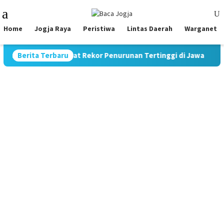
Skip
Mobile
to
Menu
content
Home
Jogja Raya
Peristiwa
Lintas Daerah
Warganet
n Jadi 9,70%, Catat Rekor Penurunan Tertinggi di Jawa
Berita Terbaru
P