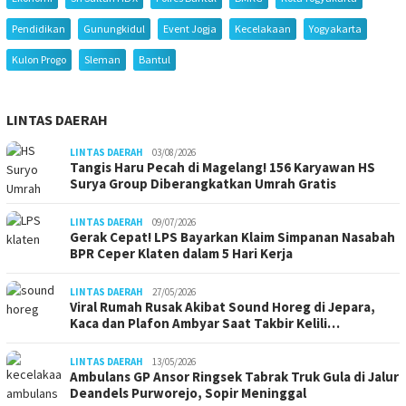
Pendidikan
Gunungkidul
Event Jogja
Kecelakaan
Yogyakarta
Kulon Progo
Sleman
Bantul
LINTAS DAERAH
LINTAS DAERAH
03/08/2026
Tangis Haru Pecah di Magelang! 156 Karyawan HS
Surya Group Diberangkatkan Umrah Gratis
LINTAS DAERAH
09/07/2026
Gerak Cepat! LPS Bayarkan Klaim Simpanan Nasabah
BPR Ceper Klaten dalam 5 Hari Kerja
LINTAS DAERAH
27/05/2026
Viral Rumah Rusak Akibat Sound Horeg di Jepara,
Kaca dan Plafon Ambyar Saat Takbir Kelili…
LINTAS DAERAH
13/05/2026
Ambulans GP Ansor Ringsek Tabrak Truk Gula di Jalur
Deandels Purworejo, Sopir Meninggal