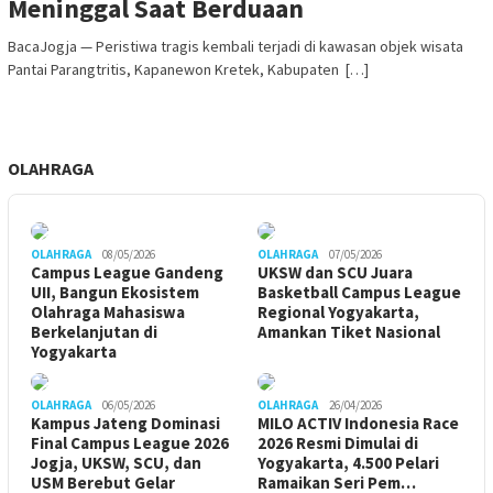
Meninggal Saat Berduaan
BacaJogja — Peristiwa tragis kembali terjadi di kawasan objek wisata
Pantai Parangtritis, Kapanewon Kretek, Kabupaten […]
OLAHRAGA
OLAHRAGA
08/05/2026
OLAHRAGA
07/05/2026
Campus League Gandeng
UKSW dan SCU Juara
UII, Bangun Ekosistem
Basketball Campus League
Olahraga Mahasiswa
Regional Yogyakarta,
Berkelanjutan di
Amankan Tiket Nasional
Yogyakarta
OLAHRAGA
06/05/2026
OLAHRAGA
26/04/2026
Kampus Jateng Dominasi
MILO ACTIV Indonesia Race
Final Campus League 2026
2026 Resmi Dimulai di
Jogja, UKSW, SCU, dan
Yogyakarta, 4.500 Pelari
USM Berebut Gelar
Ramaikan Seri Pem…