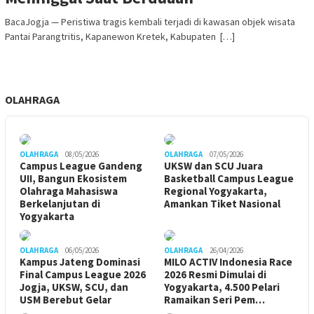
BacaJogja — Peristiwa tragis kembali terjadi di kawasan objek wisata
Pantai Parangtritis, Kapanewon Kretek, Kabupaten […]
OLAHRAGA
OLAHRAGA
08/05/2026
OLAHRAGA
07/05/2026
Campus League Gandeng
UKSW dan SCU Juara
UII, Bangun Ekosistem
Basketball Campus League
Olahraga Mahasiswa
Regional Yogyakarta,
Berkelanjutan di
Amankan Tiket Nasional
Yogyakarta
OLAHRAGA
06/05/2026
OLAHRAGA
26/04/2026
Kampus Jateng Dominasi
MILO ACTIV Indonesia Race
Final Campus League 2026
2026 Resmi Dimulai di
Jogja, UKSW, SCU, dan
Yogyakarta, 4.500 Pelari
USM Berebut Gelar
Ramaikan Seri Pem…