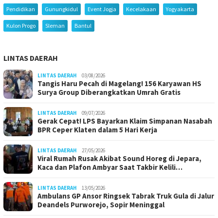
Pendidikan
Gunungkidul
Event Jogja
Kecelakaan
Yogyakarta
Kulon Progo
Sleman
Bantul
LINTAS DAERAH
LINTAS DAERAH
03/08/2026
Tangis Haru Pecah di Magelang! 156 Karyawan HS
Surya Group Diberangkatkan Umrah Gratis
LINTAS DAERAH
09/07/2026
Gerak Cepat! LPS Bayarkan Klaim Simpanan Nasabah
BPR Ceper Klaten dalam 5 Hari Kerja
LINTAS DAERAH
27/05/2026
Viral Rumah Rusak Akibat Sound Horeg di Jepara,
Kaca dan Plafon Ambyar Saat Takbir Kelili…
LINTAS DAERAH
13/05/2026
Ambulans GP Ansor Ringsek Tabrak Truk Gula di Jalur
Deandels Purworejo, Sopir Meninggal