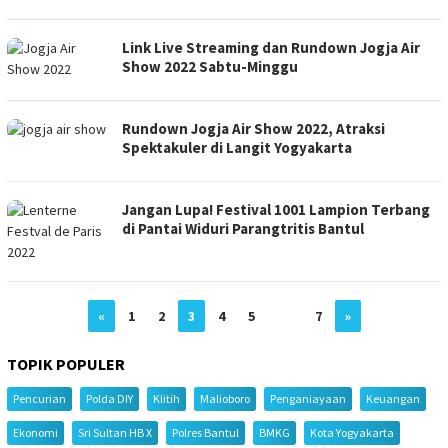
Link Live Streaming dan Rundown Jogja Air
Show 2022 Sabtu-Minggu
Rundown Jogja Air Show 2022, Atraksi
Spektakuler di Langit Yogyakarta
Jangan Lupa! Festival 1001 Lampion Terbang
di Pantai Widuri Parangtritis Bantul
«
1
2
3
4
5
…
7
»
TOPIK POPULER
Pencurian
Polda DIY
Klitih
Malioboro
Penganiayaan
Keuangan
Ekonomi
Sri Sultan HB X
Polres Bantul
BMKG
Kota Yogyakarta