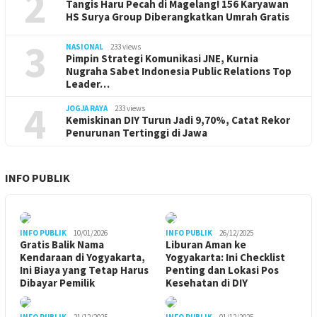
2
Tangis Haru Pecah di Magelang! 156 Karyawan
HS Surya Group Diberangkatkan Umrah Gratis
3
NASIONAL
233 views
Pimpin Strategi Komunikasi JNE, Kurnia
Nugraha Sabet Indonesia Public Relations Top
Leader…
4
JOGJA RAYA
233 views
Kemiskinan DIY Turun Jadi 9,70%, Catat Rekor
Penurunan Tertinggi di Jawa
INFO PUBLIK
INFO PUBLIK
10/01/2026
INFO PUBLIK
26/12/2025
Gratis Balik Nama
Liburan Aman ke
Kendaraan di Yogyakarta,
Yogyakarta: Ini Checklist
Ini Biaya yang Tetap Harus
Penting dan Lokasi Pos
Dibayar Pemilik
Kesehatan di DIY
INFO PUBLIK
21/12/2025
INFO PUBLIK
01/12/2025