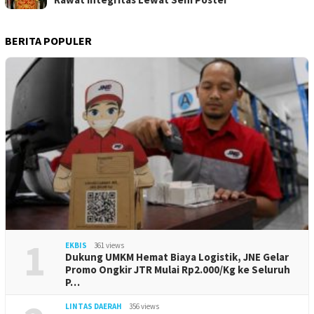
BERITA POPULER
1
EKBIS
361 views
Dukung UMKM Hemat Biaya Logistik, JNE Gelar
Promo Ongkir JTR Mulai Rp2.000/Kg ke Seluruh
P…
LINTAS DAERAH
356 views