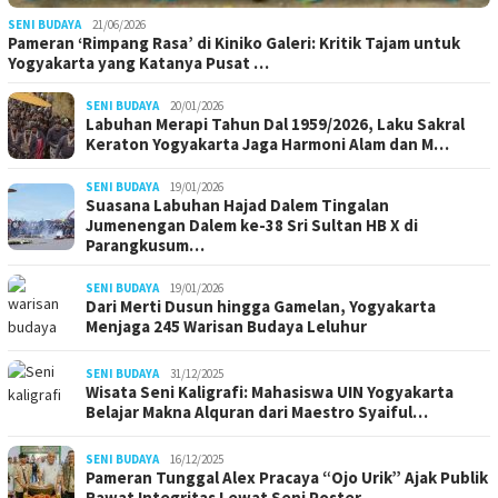
SENI BUDAYA
21/06/2026
Pameran ‘Rimpang Rasa’ di Kiniko Galeri: Kritik Tajam untuk
Yogyakarta yang Katanya Pusat …
SENI BUDAYA
20/01/2026
Labuhan Merapi Tahun Dal 1959/2026, Laku Sakral
Keraton Yogyakarta Jaga Harmoni Alam dan M…
SENI BUDAYA
19/01/2026
Suasana Labuhan Hajad Dalem Tingalan
Jumenengan Dalem ke-38 Sri Sultan HB X di
Parangkusum…
SENI BUDAYA
19/01/2026
Dari Merti Dusun hingga Gamelan, Yogyakarta
Menjaga 245 Warisan Budaya Leluhur
SENI BUDAYA
31/12/2025
Wisata Seni Kaligrafi: Mahasiswa UIN Yogyakarta
Belajar Makna Alquran dari Maestro Syaiful…
SENI BUDAYA
16/12/2025
Pameran Tunggal Alex Pracaya “Ojo Urik” Ajak Publik
Rawat Integritas Lewat Seni Poster