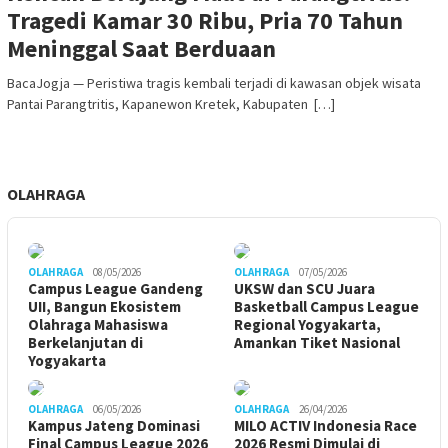
Tragedi Kamar 30 Ribu, Pria 70 Tahun
Meninggal Saat Berduaan
BacaJogja — Peristiwa tragis kembali terjadi di kawasan objek wisata
Pantai Parangtritis, Kapanewon Kretek, Kabupaten […]
OLAHRAGA
OLAHRAGA
08/05/2026
OLAHRAGA
07/05/2026
Campus League Gandeng
UKSW dan SCU Juara
UII, Bangun Ekosistem
Basketball Campus League
Olahraga Mahasiswa
Regional Yogyakarta,
Berkelanjutan di
Amankan Tiket Nasional
Yogyakarta
OLAHRAGA
06/05/2026
OLAHRAGA
26/04/2026
Kampus Jateng Dominasi
MILO ACTIV Indonesia Race
Final Campus League 2026
2026 Resmi Dimulai di