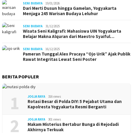
SENI BUDAYA
19/01/2026
Dari Merti Dusun hingga Gamelan, Yogyakarta
Menjaga 245 Warisan Budaya Leluhur
SENI BUDAYA
31/12/2025
Wisata Seni Kaligrafi: Mahasiswa UIN Yogyakarta
Belajar Makna Alquran dari Maestro Syaiful…
SENI BUDAYA
16/12/2025
Pameran Tunggal Alex Pracaya “Ojo Urik” Ajak Publik
Rawat Integritas Lewat Seni Poster
BERITA POPULER
1
JOGJA RAYA
316 views
Rotasi Besar di Polda DIY: 5 Pejabat Utama dan
Kapolresta Yogyakarta Resmi Berganti
2
JOGJA RAYA
301 views
Makam Misterius Bertabur Bunga di Rejodadi
Akhirnya Terkuak