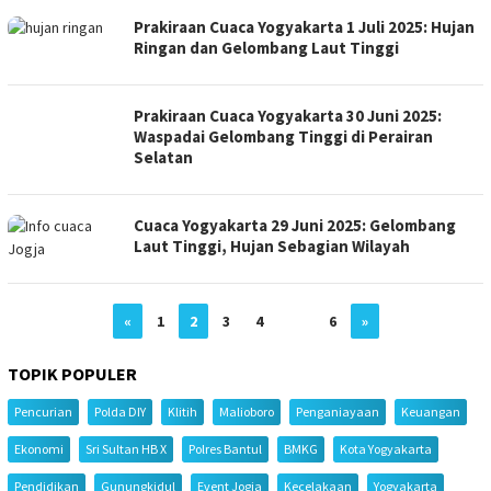
Prakiraan Cuaca Yogyakarta 1 Juli 2025: Hujan
Ringan dan Gelombang Laut Tinggi
Prakiraan Cuaca Yogyakarta 30 Juni 2025:
Waspadai Gelombang Tinggi di Perairan
Selatan
Cuaca Yogyakarta 29 Juni 2025: Gelombang
Laut Tinggi, Hujan Sebagian Wilayah
«
1
2
3
4
…
6
»
TOPIK POPULER
Pencurian
Polda DIY
Klitih
Malioboro
Penganiayaan
Keuangan
Ekonomi
Sri Sultan HB X
Polres Bantul
BMKG
Kota Yogyakarta
Pendidikan
Gunungkidul
Event Jogja
Kecelakaan
Yogyakarta