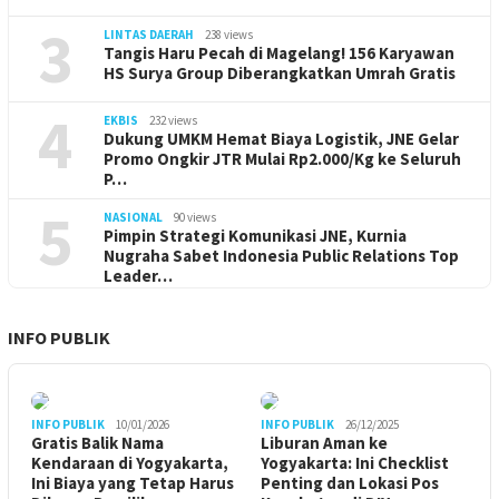
3
LINTAS DAERAH
238 views
Tangis Haru Pecah di Magelang! 156 Karyawan
HS Surya Group Diberangkatkan Umrah Gratis
4
EKBIS
232 views
Dukung UMKM Hemat Biaya Logistik, JNE Gelar
Promo Ongkir JTR Mulai Rp2.000/Kg ke Seluruh
P…
5
NASIONAL
90 views
Pimpin Strategi Komunikasi JNE, Kurnia
Nugraha Sabet Indonesia Public Relations Top
Leader…
INFO PUBLIK
INFO PUBLIK
10/01/2026
INFO PUBLIK
26/12/2025
Gratis Balik Nama
Liburan Aman ke
Kendaraan di Yogyakarta,
Yogyakarta: Ini Checklist
Ini Biaya yang Tetap Harus
Penting dan Lokasi Pos