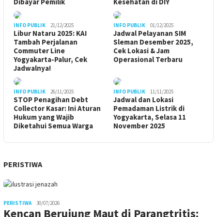
Dibayar Pemilik
Kesehatan di DIY
INFO PUBLIK
21/12/2025
INFO PUBLIK
01/12/2025
Libur Nataru 2025: KAI
Jadwal Pelayanan SIM
Tambah Perjalanan
Sleman Desember 2025,
Commuter Line
Cek Lokasi & Jam
Yogyakarta-Palur, Cek
Operasional Terbaru
Jadwalnya!
INFO PUBLIK
26/11/2025
INFO PUBLIK
11/11/2025
STOP Penagihan Debt
Jadwal dan Lokasi
Collector Kasar: Ini Aturan
Pemadaman Listrik di
Hukum yang Wajib
Yogyakarta, Selasa 11
Diketahui Semua Warga
November 2025
PERISTIWA
PERISTIWA
30/07/2026
Kencan Berujung Maut di Parangtritis: