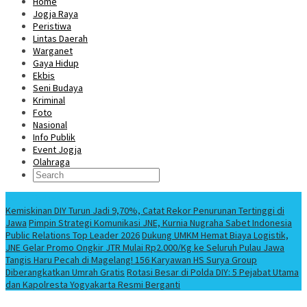
Home
Jogja Raya
Peristiwa
Lintas Daerah
Warganet
Gaya Hidup
Ekbis
Seni Budaya
Kriminal
Foto
Nasional
Info Publik
Event Jogja
Olahraga
Berita Terbaru
Kemiskinan DIY Turun Jadi 9,70%, Catat Rekor Penurunan Tertinggi di
Jawa
Pimpin Strategi Komunikasi JNE, Kurnia Nugraha Sabet Indonesia
Public Relations Top Leader 2026
Dukung UMKM Hemat Biaya Logistik,
JNE Gelar Promo Ongkir JTR Mulai Rp2.000/Kg ke Seluruh Pulau Jawa
Tangis Haru Pecah di Magelang! 156 Karyawan HS Surya Group
Diberangkatkan Umrah Gratis
Rotasi Besar di Polda DIY: 5 Pejabat Utama
dan Kapolresta Yogyakarta Resmi Berganti