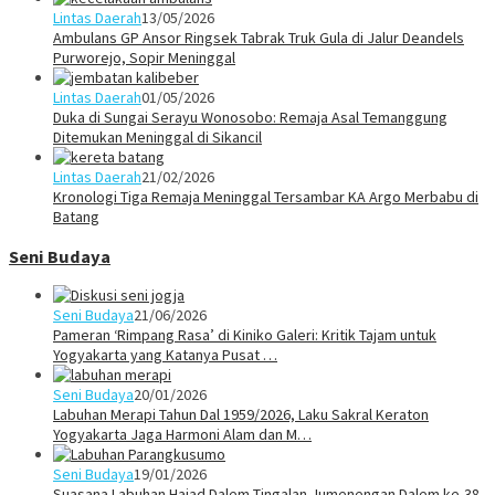
Lintas Daerah
13/05/2026
Ambulans GP Ansor Ringsek Tabrak Truk Gula di Jalur Deandels
Purworejo, Sopir Meninggal
Lintas Daerah
01/05/2026
Duka di Sungai Serayu Wonosobo: Remaja Asal Temanggung
Ditemukan Meninggal di Sikancil
Lintas Daerah
21/02/2026
Kronologi Tiga Remaja Meninggal Tersambar KA Argo Merbabu di
Batang
Seni Budaya
Seni Budaya
21/06/2026
Pameran ‘Rimpang Rasa’ di Kiniko Galeri: Kritik Tajam untuk
Yogyakarta yang Katanya Pusat …
Seni Budaya
20/01/2026
Labuhan Merapi Tahun Dal 1959/2026, Laku Sakral Keraton
Yogyakarta Jaga Harmoni Alam dan M…
Seni Budaya
19/01/2026
Suasana Labuhan Hajad Dalem Tingalan Jumenengan Dalem ke-38