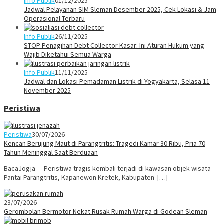
Info Publik
01/12/2025
Jadwal Pelayanan SIM Sleman Desember 2025, Cek Lokasi & Jam
Operasional Terbaru
Info Publik
26/11/2025
STOP Penagihan Debt Collector Kasar: Ini Aturan Hukum yang
Wajib Diketahui Semua Warga
Info Publik
11/11/2025
Jadwal dan Lokasi Pemadaman Listrik di Yogyakarta, Selasa 11
November 2025
Peristiwa
Peristiwa
30/07/2026
Kencan Berujung Maut di Parangtritis: Tragedi Kamar 30 Ribu, Pria 70
Tahun Meninggal Saat Berduaan
BacaJogja — Peristiwa tragis kembali terjadi di kawasan objek wisata
Pantai Parangtritis, Kapanewon Kretek, Kabupaten […]
23/07/2026
Gerombolan Bermotor Nekat Rusak Rumah Warga di Godean Sleman