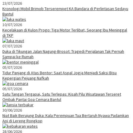
23/07/2026
Kronologi Mobil Brimob Terserempet KA Bandara di Perlintasan Sedayu
Bantul
10/07/2026
Kecelakaan di Kulon Progo: Tiga Motor Terlibat, Seorang Ibu Meninggal
di TKP
07/07/2026
Duka di Tikungan Jalan Nagung-Brosot: Tragedi Perjalanan Tak Pernah
Sampai ke Rumah
05/07/2026
Tidur Panjang di Atas Bentor: Saat Aspal Jogja Menjadi Saksi Bisu
Kepergian Pejuang Nafkah
05/07/2026
Satu Tangan Tergapai, Satu Terlepas: Kisah Pilu Wisatawan Terseret
Ombak Pantai Goa Cemara Bantul
30/06/2026
Niat Baik Berujung Duka: Kala Perempuan Tua Bertaruh Nyawa Padamkan
Api di Lereng Rongkop
28/06/2026