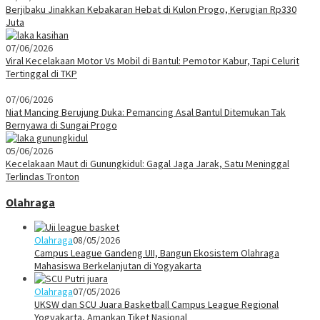
Berjibaku Jinakkan Kebakaran Hebat di Kulon Progo, Kerugian Rp330
Juta
07/06/2026
Viral Kecelakaan Motor Vs Mobil di Bantul: Pemotor Kabur, Tapi Celurit
Tertinggal di TKP
07/06/2026
Niat Mancing Berujung Duka: Pemancing Asal Bantul Ditemukan Tak
Bernyawa di Sungai Progo
05/06/2026
Kecelakaan Maut di Gunungkidul: Gagal Jaga Jarak, Satu Meninggal
Terlindas Tronton
Olahraga
Olahraga
08/05/2026
Campus League Gandeng UII, Bangun Ekosistem Olahraga
Mahasiswa Berkelanjutan di Yogyakarta
Olahraga
07/05/2026
UKSW dan SCU Juara Basketball Campus League Regional
Yogyakarta, Amankan Tiket Nasional