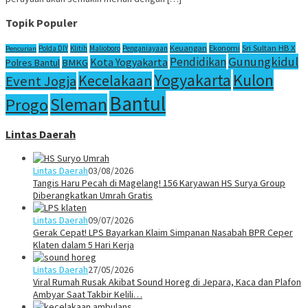
Topik Populer
Sri Sultan HB X
Keuangan
Ekonomi
Polda DIY
Klitih
Malioboro
Penganiayaan
Pencurian
Gunungkidul
Pendidikan
Kota Yogyakarta
Polres Bantul
BMKG
Yogyakarta
Kulon
Kecelakaan
Event Jogja
Bantul
Sleman
Progo
Lintas Daerah
Lintas Daerah
03/08/2026
Tangis Haru Pecah di Magelang! 156 Karyawan HS Surya Group
Diberangkatkan Umrah Gratis
Lintas Daerah
09/07/2026
Gerak Cepat! LPS Bayarkan Klaim Simpanan Nasabah BPR Ceper
Klaten dalam 5 Hari Kerja
Lintas Daerah
27/05/2026
Viral Rumah Rusak Akibat Sound Horeg di Jepara, Kaca dan Plafon
Ambyar Saat Takbir Kelili…