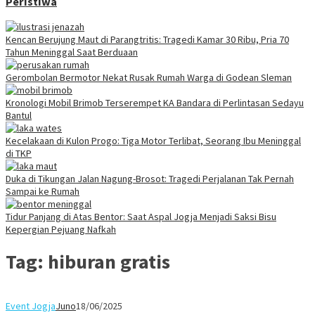
Peristiwa
Kencan Berujung Maut di Parangtritis: Tragedi Kamar 30 Ribu, Pria 70
Tahun Meninggal Saat Berduaan
Gerombolan Bermotor Nekat Rusak Rumah Warga di Godean Sleman
Kronologi Mobil Brimob Terserempet KA Bandara di Perlintasan Sedayu
Bantul
Kecelakaan di Kulon Progo: Tiga Motor Terlibat, Seorang Ibu Meninggal
di TKP
Duka di Tikungan Jalan Nagung-Brosot: Tragedi Perjalanan Tak Pernah
Sampai ke Rumah
Tidur Panjang di Atas Bentor: Saat Aspal Jogja Menjadi Saksi Bisu
Kepergian Pejuang Nafkah
Tag:
hiburan gratis
Event Jogja
Juno
18/06/2025