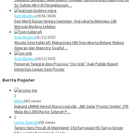
Sri Sultan HB X di Parangkusum…
Seni Budaya
19/01/2026
Dari Merti Dusun hingga Gamelan, Yogyakarta Menjaga 245
Warisan Budaya Leluhur
Seni Budaya
31/12/2025
Wisata Seni Kaligrafi: Mahasiswa UIN Yogyakarta Belajar Makna
Alquran dari Maestro Syaiful…
Seni Budaya
16/12/2025
Pameran Tunggal Alex Pracaya “Ojo Urik” Ajak Publik Rawat
Integritas Lewat Seni Poster
Berita Populer
1
Ekbis
363 views
Dukung UMKM Hemat Biaya Logistik, JNE Gelar Promo Ongkir JTR
Mulai Rp2.000/Kg ke Seluruh P…
2
Lintas Daerah
358 views
Tangis Haru Pecah di Magelang! 156 Karyawan HS Surya Group
Diberangkatkan Umrah Gratis