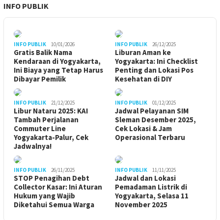
INFO PUBLIK
INFO PUBLIK
10/01/2026
INFO PUBLIK
26/12/2025
Gratis Balik Nama
Liburan Aman ke
Kendaraan di Yogyakarta,
Yogyakarta: Ini Checklist
Ini Biaya yang Tetap Harus
Penting dan Lokasi Pos
Dibayar Pemilik
Kesehatan di DIY
INFO PUBLIK
21/12/2025
INFO PUBLIK
01/12/2025
Libur Nataru 2025: KAI
Jadwal Pelayanan SIM
Tambah Perjalanan
Sleman Desember 2025,
Commuter Line
Cek Lokasi & Jam
Yogyakarta-Palur, Cek
Operasional Terbaru
Jadwalnya!
INFO PUBLIK
26/11/2025
INFO PUBLIK
11/11/2025
STOP Penagihan Debt
Jadwal dan Lokasi
Collector Kasar: Ini Aturan
Pemadaman Listrik di
Hukum yang Wajib
Yogyakarta, Selasa 11
Diketahui Semua Warga
November 2025