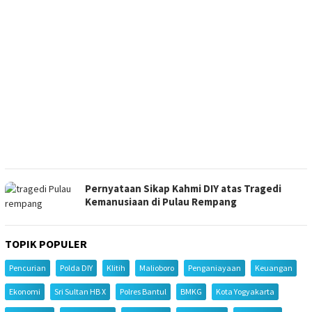
Pernyataan Sikap Kahmi DIY atas Tragedi
Kemanusiaan di Pulau Rempang
TOPIK POPULER
Pencurian
Polda DIY
Klitih
Malioboro
Penganiayaan
Keuangan
Ekonomi
Sri Sultan HB X
Polres Bantul
BMKG
Kota Yogyakarta