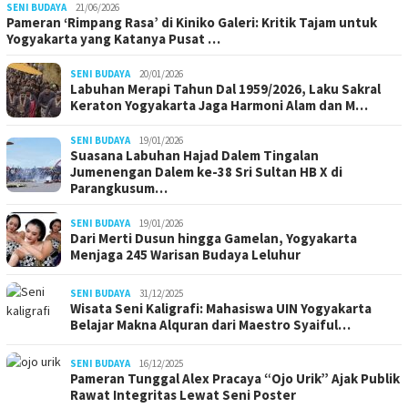
SENI BUDAYA
21/06/2026
Pameran ‘Rimpang Rasa’ di Kiniko Galeri: Kritik Tajam untuk
Yogyakarta yang Katanya Pusat …
SENI BUDAYA
20/01/2026
Labuhan Merapi Tahun Dal 1959/2026, Laku Sakral
Keraton Yogyakarta Jaga Harmoni Alam dan M…
SENI BUDAYA
19/01/2026
Suasana Labuhan Hajad Dalem Tingalan
Jumenengan Dalem ke-38 Sri Sultan HB X di
Parangkusum…
SENI BUDAYA
19/01/2026
Dari Merti Dusun hingga Gamelan, Yogyakarta
Menjaga 245 Warisan Budaya Leluhur
SENI BUDAYA
31/12/2025
Wisata Seni Kaligrafi: Mahasiswa UIN Yogyakarta
Belajar Makna Alquran dari Maestro Syaiful…
SENI BUDAYA
16/12/2025
Pameran Tunggal Alex Pracaya “Ojo Urik” Ajak Publik
Rawat Integritas Lewat Seni Poster