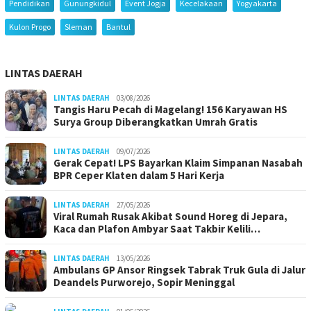
Pendidikan
Gunungkidul
Event Jogja
Kecelakaan
Yogyakarta
Kulon Progo
Sleman
Bantul
LINTAS DAERAH
LINTAS DAERAH
03/08/2026
Tangis Haru Pecah di Magelang! 156 Karyawan HS
Surya Group Diberangkatkan Umrah Gratis
LINTAS DAERAH
09/07/2026
Gerak Cepat! LPS Bayarkan Klaim Simpanan Nasabah
BPR Ceper Klaten dalam 5 Hari Kerja
LINTAS DAERAH
27/05/2026
Viral Rumah Rusak Akibat Sound Horeg di Jepara,
Kaca dan Plafon Ambyar Saat Takbir Kelili…
LINTAS DAERAH
13/05/2026
Ambulans GP Ansor Ringsek Tabrak Truk Gula di Jalur
Deandels Purworejo, Sopir Meninggal