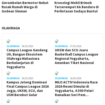
Gerombolan Bermotor Nekat
Kronologi Mobil Brimob
Rusak Rumah Warga di
Terserempet KA Bandara di
Godean Sleman
Perlintasan Sedayu Bantul
OLAHRAGA
OLAHRAGA
08/05/2026
OLAHRAGA
07/05/2026
Campus League Gandeng
UKSW dan SCU Juara
UII, Bangun Ekosistem
Basketball Campus League
Olahraga Mahasiswa
Regional Yogyakarta,
Berkelanjutan di
Amankan Tiket Nasional
Yogyakarta
OLAHRAGA
06/05/2026
OLAHRAGA
26/04/2026
Kampus Jateng Dominasi
MILO ACTIV Indonesia Race
Final Campus League 2026
2026 Resmi Dimulai di
Jogja, UKSW, SCU, dan
Yogyakarta, 4.500 Pelari
USM Berebut Gelar
Ramaikan Seri Pem…