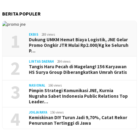
BERITA POPULER
1
EKBIS
288 views
Dukung UMKM Hemat Biaya Logistik, JNE Gelar
Promo Ongkir JTR Mulai Rp2.000/Kg ke Seluruh
P…
2
LINTAS DAERAH
284 views
Tangis Haru Pecah di Magelang! 156 Karyawan
HS Surya Group Diberangkatkan Umrah Gratis
3
NASIONAL
166 views
Pimpin Strategi Komunikasi JNE, Kurnia
Nugraha Sabet Indonesia Public Relations Top
Leader…
4
JOGJA RAYA
156 views
Kemiskinan DIY Turun Jadi 9,70%, Catat Rekor
Penurunan Tertinggi di Jawa