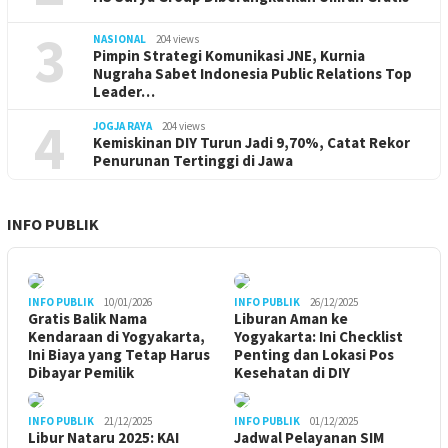
3
NASIONAL
204 views
Pimpin Strategi Komunikasi JNE, Kurnia
Nugraha Sabet Indonesia Public Relations Top
Leader…
4
JOGJA RAYA
204 views
Kemiskinan DIY Turun Jadi 9,70%, Catat Rekor
Penurunan Tertinggi di Jawa
INFO PUBLIK
INFO PUBLIK
10/01/2026
INFO PUBLIK
26/12/2025
Gratis Balik Nama
Liburan Aman ke
Kendaraan di Yogyakarta,
Yogyakarta: Ini Checklist
Ini Biaya yang Tetap Harus
Penting dan Lokasi Pos
Dibayar Pemilik
Kesehatan di DIY
INFO PUBLIK
21/12/2025
INFO PUBLIK
01/12/2025
Libur Nataru 2025: KAI
Jadwal Pelayanan SIM