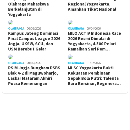
Olahraga Mahasiswa
Regional Yogyakarta,
Berkelanjutan di
Amankan Tiket Nasional
Yogyakarta
OLAHRAGA
06/05/2026
OLAHRAGA
26/04/2026
Kampus Jateng Dominasi
MILO ACTIV Indonesia Race
Final Campus League 2026
2026 Resmi Dimulai di
Jogja, UKSW, SCU, dan
Yogyakarta, 4.500 Pelari
USM Berebut Gelar
Ramaikan Seri Pem…
OLAHRAGA
28/02/2026
OLAHRAGA
01/02/2026
PSIM Jogja Bungkam PSBS
MLSC Yogyakarta Bukti
Biak 4-2 di Maguwoharjo,
Kekuatan Pembinaan
Laskar Mataram Akhiri
Sepak Bola Putri: Talenta
Puasa Kemenangan
Baru Bersinar, Regenera…