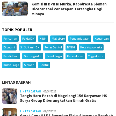
Komisi III DPR RI Murka, Kapolresta Sleman
Dicecar soal Penetapan Tersangka Hogi
Minaya
TOPIK POPULER
Pencurian
Polda DIY
Klitih
Malioboro
Penganiayaan
Keuangan
Ekonomi
Sri Sultan HB X
Polres Bantul
BMKG
Kota Yogyakarta
Pendidikan
Gunungkidul
Event Jogja
Kecelakaan
Yogyakarta
Kulon Progo
Sleman
Bantul
LINTAS DAERAH
LINTAS DAERAH
03/08/2026
Tangis Haru Pecah di Magelang! 156 Karyawan HS
Surya Group Diberangkatkan Umrah Gratis
LINTAS DAERAH
09/07/2026
Gerak Cepat! LPS Bayarkan Klaim Simpanan Nasabah