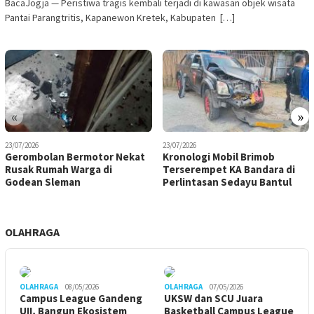
BacaJogja — Peristiwa tragis kembali terjadi di kawasan objek wisata
Pantai Parangtritis, Kapanewon Kretek, Kabupaten […]
«
»
23/07/2026
23/07/2026
Gerombolan Bermotor Nekat
Kronologi Mobil Brimob
Rusak Rumah Warga di
Terserempet KA Bandara di
Godean Sleman
Perlintasan Sedayu Bantul
OLAHRAGA
OLAHRAGA
08/05/2026
OLAHRAGA
07/05/2026
Campus League Gandeng
UKSW dan SCU Juara
UII, Bangun Ekosistem
Basketball Campus League