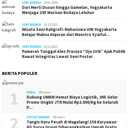
SENI BUDAYA
19/01/2026
Dari Merti Dusun hingga Gamelan, Yogyakarta
Menjaga 245 Warisan Budaya Leluhur
SENI BUDAYA
31/12/2025
Wisata Seni Kaligrafi: Mahasiswa UIN Yogyakarta
Belajar Makna Alquran dari Maestro Syaiful…
SENI BUDAYA
16/12/2025
Pameran Tunggal Alex Pracaya “Ojo Urik” Ajak Publik
Rawat Integritas Lewat Seni Poster
BERITA POPULER
1
EKBIS
330 views
Dukung UMKM Hemat Biaya Logistik, JNE Gelar
Promo Ongkir JTR Mulai Rp2.000/Kg ke Seluruh
P…
2
LINTAS DAERAH
326 views
Tangis Haru Pecah di Magelang! 156 Karyawan
HS Surya Group Diberangkatkan Umrah Gratis