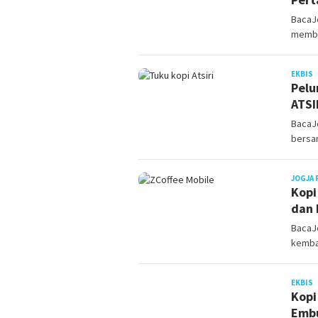
BacaJo
member
J
EKBIS
Pelu
ATSI
BacaJ
bersa
JOGJA 
Kopi
dan 
BacaJo
kemba
J
EKBIS
Kopi
Embu