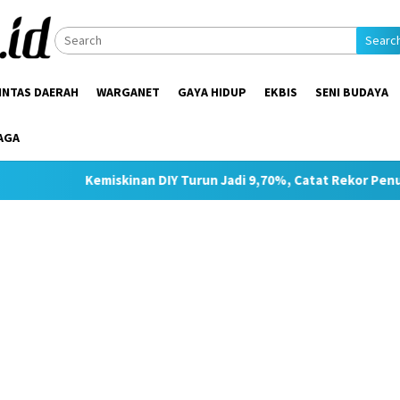
Searc
INTAS DAERAH
WARGANET
GAYA HIDUP
EKBIS
SENI BUDAYA
AGA
iskinan DIY Turun Jadi 9,70%, Catat Rekor Penurunan Tertinggi 