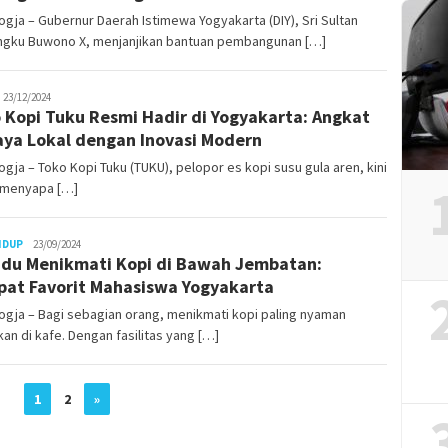
gja – Gubernur Daerah Istimewa Yogyakarta (DIY), Sri Sultan
gku Buwono X, menjanjikan bantuan pembangunan […]
uno
23/12/2024
 Kopi Tuku Resmi Hadir di Yogyakarta: Angkat
ya Lokal dengan Inovasi Modern
gja – Toko Kopi Tuku (TUKU), pelopor es kopi susu gula aren, kini
 menyapa […]
Juno
IDUP
23/09/2024
du Menikmati Kopi di Bawah Jembatan:
at Favorit Mahasiswa Yogyakarta
gja – Bagi sebagian orang, menikmati kopi paling nyaman
kan di kafe. Dengan fasilitas yang […]
1
2
»