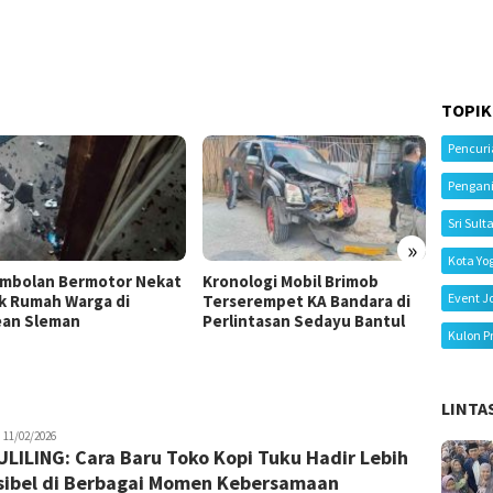
TOPIK
Pencur
Pengan
Sri Sult
»
Kota Yo
mbolan Bermotor Nekat
Kronologi Mobil Brimob
Kecela
Event J
k Rumah Warga di
Terserempet KA Bandara di
Tiga M
an Sleman
Perlintasan Sedayu Bantul
Ibu Me
Kulon P
LINTA
uno
11/02/2026
LILING: Cara Baru Toko Kopi Tuku Hadir Lebih
sibel di Berbagai Momen Kebersamaan