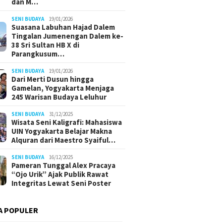
dan M…
SENI BUDAYA
19/01/2026
Suasana Labuhan Hajad Dalem
Tingalan Jumenengan Dalem ke-
38 Sri Sultan HB X di
Parangkusum…
SENI BUDAYA
19/01/2026
Dari Merti Dusun hingga
Gamelan, Yogyakarta Menjaga
245 Warisan Budaya Leluhur
SENI BUDAYA
31/12/2025
Wisata Seni Kaligrafi: Mahasiswa
UIN Yogyakarta Belajar Makna
Alquran dari Maestro Syaiful…
SENI BUDAYA
16/12/2025
Pameran Tunggal Alex Pracaya
“Ojo Urik” Ajak Publik Rawat
Integritas Lewat Seni Poster
A POPULER