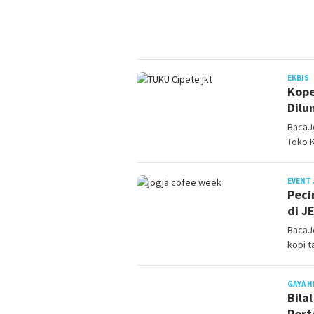
J
EKBIS
Kope
Dilu
BacaJo
Toko K
EVENT 
Peci
di J
BacaJ
kopi t
GAYA H
Bila
Pert