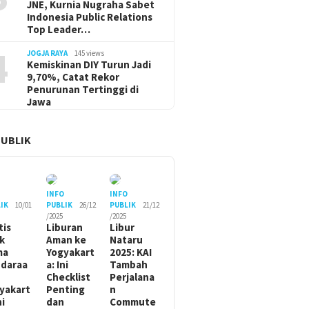
JNE, Kurnia Nugraha Sabet
Indonesia Public Relations
Top Leader…
4
JOGJA RAYA
145 views
Kemiskinan DIY Turun Jadi
9,70%, Catat Rekor
Penurunan Tertinggi di
Jawa
PUBLIK
O
INFO
INFO
IK
10/01
PUBLIK
26/12
PUBLIK
21/12
/2025
/2025
tis
Liburan
Libur
ik
Aman ke
Nataru
ma
Yogyakart
2025: KAI
daraa
a: Ini
Tambah
Checklist
Perjalana
yakart
Penting
n
ni
dan
Commute