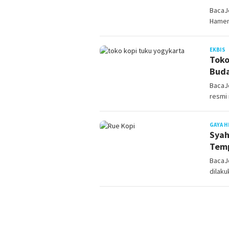
BacaJo
Hamen
J
EKBIS
Toko
Buda
BacaJo
resmi
GAYA H
Syah
Temp
BacaJo
dilaku