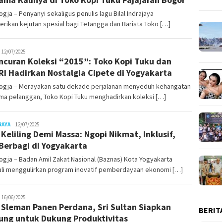
gja – Penyanyi sekaligus penulis lagu Bilal Indrajaya
ikan kejutan spesial bagi Tetangga dan Barista Toko […]
uno
12/07/2025
ncuran Koleksi “2015”: Toko Kopi Tuku dan
RI Hadirkan Nostalgia Cipete di Yogyakarta
ogja – Merayakan satu dekade perjalanan menyeduh kehangatan
ma pelanggan, Toko Kopi Tuku menghadirkan koleksi […]
Juno
RAYA
12/07/2025
 Keliling Demi Massa: Ngopi Nikmat, Inklusif,
Berbagi di Yogyakarta
gja – Badan Amil Zakat Nasional (Baznas) Kota Yogyakarta
li menggulirkan program inovatif pemberdayaan ekonomi […]
uno
16/06/2025
 Sleman Panen Perdana, Sri Sultan Siapkan
BERIT
ng untuk Dukung Produktivitas