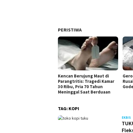
PERISTIWA
«
Kencan Berujung Maut di
Gero
Parangtritis: Tragedi Kamar
Rusa
30 Ribu, Pria 70 Tahun
Gode
Meninggal Saat Berduaan
TAG:
KOPI
J
EKBIS
TUKU
Flek