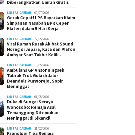
Diberangkatkan Umrah Gratis
LINTAS DAERAH
09/07/2026
Gerak Cepat! LPS Bayarkan Klaim
Simpanan Nasabah BPR Ceper
Klaten dalam 5 Hari Kerja
LINTAS DAERAH
27/05/2026
Viral Rumah Rusak Akibat Sound
Horeg di Jepara, Kaca dan Plafon
Ambyar Saat Takbir Kelili…
LINTAS DAERAH
13/05/2026
Ambulans GP Ansor Ringsek
Tabrak Truk Gula di Jalur
Deandels Purworejo, Sopir
Meninggal
LINTAS DAERAH
01/05/2026
Duka di Sungai Serayu
Wonosobo: Remaja Asal
Temanggung Ditemukan
Meninggal di Sikancil
LINTAS DAERAH
21/02/2026
Kronologi Tiga Remaja