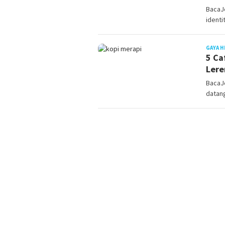
BacaJ
identi
GAYA H
5 Ca
Lere
BacaJo
datang