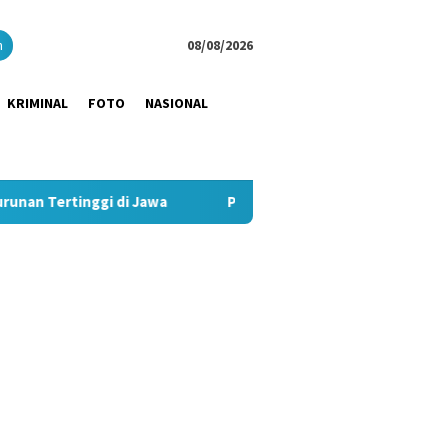
close
h
08/08/2026
KRIMINAL
FOTO
NASIONAL
di Jawa
Pimpin Strategi Komunikasi JNE, Kurnia Nugraha 