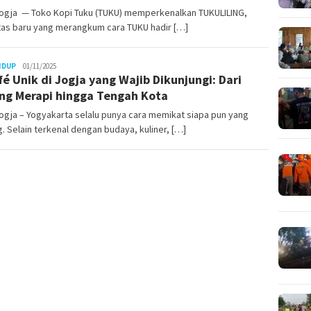
ogja — Toko Kopi Tuku (TUKU) memperkenalkan TUKULILING,
tas baru yang merangkum cara TUKU hadir […]
Juno
IDUP
01/11/2025
fé Unik di Jogja yang Wajib Dikunjungi: Dari
ng Merapi hingga Tengah Kota
gja – Yogyakarta selalu punya cara memikat siapa pun yang
. Selain terkenal dengan budaya, kuliner, […]