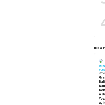
INFO 
INF
PUBL
/2026
Gra
Bal
Na
Ken
n di
Yog
a, I