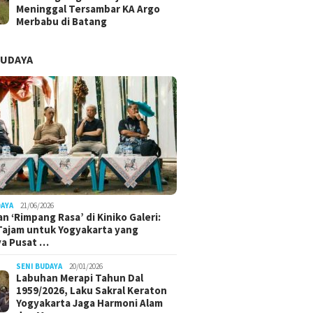
Meninggal Tersambar KA Argo
Merbabu di Batang
BUDAYA
DAYA
21/06/2026
n ‘Rimpang Rasa’ di Kiniko Galeri:
 Tajam untuk Yogyakarta yang
ya Pusat …
SENI BUDAYA
20/01/2026
Labuhan Merapi Tahun Dal
1959/2026, Laku Sakral Keraton
Yogyakarta Jaga Harmoni Alam