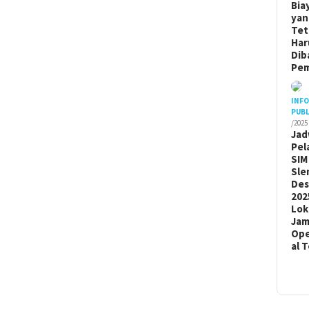
Bia
yan
Tet
Har
Dib
Pem
INF
PUBL
/2025
Jad
Pel
SIM
Sle
De
202
Lok
Ja
Ope
al 