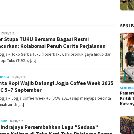
SENI 
uno
29/09/2025
r Stupa TUKU Bersama Bagasi Resmi
ncurkan: Kolaborasi Penuh Cerita Perjalanan
gja – Toko Serba Tuku (Toserbaku), lini produk gaya hidup dari
opi Tuku (TUKU), […]
Juno
JOGJA
01/09/2025
nta Kopi Wajib Datang! Jogja Coffee Week 2025
SENI BU
EC 5–7 September
Pamera
Kritik
ogja – Jogja Coffee Week #5 (JCW 2025) siap menyapa pecinta
Katan
anah air di […]
Juno
IDUP
16/08/2025
l Indrajaya Persembahkan Lagu “Sedasa”
ama Kalinya di Toko Kopi Tuku Pajajaran Bogor