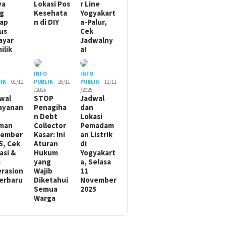
ya
Lokasi Pos
r Line
g
Kesehata
Yogyakart
ap
n di DIY
a-Palur,
us
Cek
ayar
Jadwalny
ilik
a!
O
INFO
INFO
IK
01/12
PUBLIK
26/11
PUBLIK
11/11
/2025
/2025
wal
STOP
Jadwal
ayanan
Penagiha
dan
n Debt
Lokasi
man
Collector
Pemadam
sember
Kasar: Ini
an Listrik
5, Cek
Aturan
di
asi &
Hukum
Yogyakart
m
yang
a, Selasa
rasion
Wajib
11
Terbaru
Diketahui
November
Semua
2025
Warga