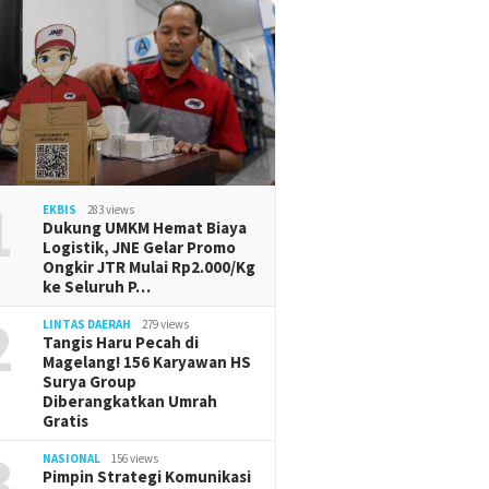
1
EKBIS
283 views
Dukung UMKM Hemat Biaya
Logistik, JNE Gelar Promo
Ongkir JTR Mulai Rp2.000/Kg
ke Seluruh P…
2
LINTAS DAERAH
279 views
Tangis Haru Pecah di
Magelang! 156 Karyawan HS
Surya Group
Diberangkatkan Umrah
Gratis
3
NASIONAL
156 views
Pimpin Strategi Komunikasi