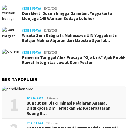
SENI BUDAYA
19/01/2026
Dari Merti Dusun hingga Gamelan, Yogyakarta
Menjaga 245 Warisan Budaya Leluhur
SENI BUDAYA
31/12/2025
Wisata Seni Kaligrafi: Mahasiswa UIN Yogyakarta
Belajar Makna Alquran dari Maestro Syaiful…
SENI BUDAYA
16/12/2025
Pameran Tunggal Alex Pracaya “Ojo Urik” Ajak Publik
Rawat Integritas Lewat Seni Poster
BERITA POPULER
1
JOGJA RAYA
339 views
Buntut Isu Diskriminasi Pelajaran Agama,
Disdikpora DIY Terbitkan SE: Keterbatasan
Ruang B…
PERISTIWA
328 views
Kencan Berujung Maut di Parangtritis: Tragedi