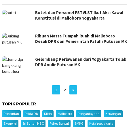
Butet dan Personel FSTVLST Ikut Aksi Kawal
Konstitusi di Malioboro Yogyakarta
Ribuan Massa Tumpah Ruah di Malioboro
Desak DPR dan Pemerintah Patuhi Putusan MK
Gelombang Perlawanan dari Yogyakarta Tolak
DPR Anulir Putusan MK
1
2
»
TOPIK POPULER
Pencurian
Polda DIY
Klitih
Malioboro
Penganiayaan
Keuangan
Ekonomi
Sri Sultan HB X
Polres Bantul
BMKG
Kota Yogyakarta