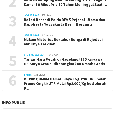
2
Kamar 30 Ribu, Pria 70 Tahun Meninggal Saat …
3
JOGJA RAYA
268 views
Rotasi Besar di Polda DIY: 5 Pejabat Utama dan
Kapolresta Yogyakarta Resmi Berganti
4
JOGJA RAYA
259 views
Makam Misterius Bertabur Bunga di Rejodadi
Akhirnya Terkuak
5
LINTAS DAERAH
194 views
Tangis Haru Pecah di Magelang! 156 Karyawan
HS Surya Group Diberangkatkan Umrah Gratis
6
EKBIS
181 views
Dukung UMKM Hemat Biaya Logistik, JNE Gelar
Promo Ongkir JTR Mulai Rp2.000/Kg ke Seluruh
P…
INFO PUBLIK