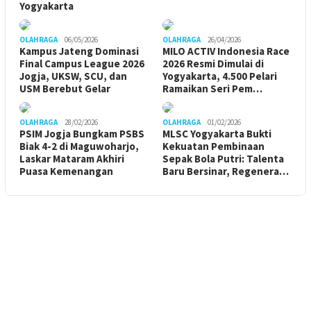
Yogyakarta
OLAHRAGA
06/05/2026
OLAHRAGA
26/04/2026
Kampus Jateng Dominasi
MILO ACTIV Indonesia Race
Final Campus League 2026
2026 Resmi Dimulai di
Jogja, UKSW, SCU, dan
Yogyakarta, 4.500 Pelari
USM Berebut Gelar
Ramaikan Seri Pem…
OLAHRAGA
28/02/2026
OLAHRAGA
01/02/2026
PSIM Jogja Bungkam PSBS
MLSC Yogyakarta Bukti
Biak 4-2 di Maguwoharjo,
Kekuatan Pembinaan
Laskar Mataram Akhiri
Sepak Bola Putri: Talenta
Puasa Kemenangan
Baru Bersinar, Regenera…