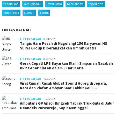
Pendidikan
Gunungkidul
Event Jogja
Kecelakaan
Yogyakarta
Kulon Progo
Sleman
Bantul
LINTAS DAERAH
LINTAS DAERAH
03/08/2026
Tangis Haru Pecah di Magelang! 156 Karyawan HS
Surya Group Diberangkatkan Umrah Gratis
LINTAS DAERAH
09/07/2026
Gerak Cepat! LPS Bayarkan Klaim Simpanan Nasabah
BPR Ceper Klaten dalam 5 Hari Kerja
LINTAS DAERAH
27/05/2026
Viral Rumah Rusak Akibat Sound Horeg di Jepara,
Kaca dan Plafon Ambyar Saat Takbir Kelili…
LINTAS DAERAH
13/05/2026
Ambulans GP Ansor Ringsek Tabrak Truk Gula di Jalur
Deandels Purworejo, Sopir Meninggal