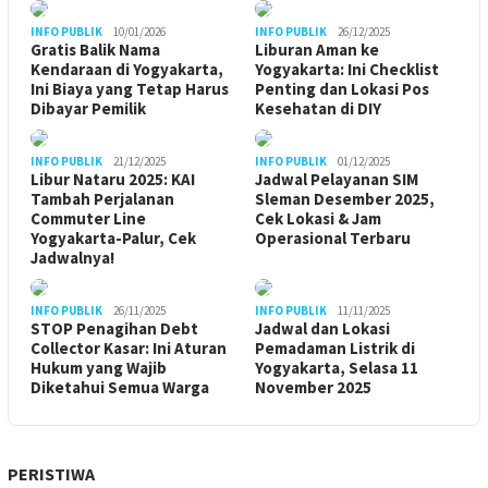
INFO PUBLIK
10/01/2026
INFO PUBLIK
26/12/2025
Gratis Balik Nama
Liburan Aman ke
Kendaraan di Yogyakarta,
Yogyakarta: Ini Checklist
Ini Biaya yang Tetap Harus
Penting dan Lokasi Pos
Dibayar Pemilik
Kesehatan di DIY
INFO PUBLIK
21/12/2025
INFO PUBLIK
01/12/2025
Libur Nataru 2025: KAI
Jadwal Pelayanan SIM
Tambah Perjalanan
Sleman Desember 2025,
Commuter Line
Cek Lokasi & Jam
Yogyakarta-Palur, Cek
Operasional Terbaru
Jadwalnya!
INFO PUBLIK
26/11/2025
INFO PUBLIK
11/11/2025
STOP Penagihan Debt
Jadwal dan Lokasi
Collector Kasar: Ini Aturan
Pemadaman Listrik di
Hukum yang Wajib
Yogyakarta, Selasa 11
Diketahui Semua Warga
November 2025
PERISTIWA