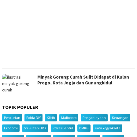
Minyak Goreng Curah Sulit Didapat di Kulon
Progo, Kota Jogja dan Gunungkidul
TOPIK POPULER
Pencurian
Polda DIY
Klitih
Malioboro
Penganiayaan
Keuangan
Ekonomi
Sri Sultan HB X
Polres Bantul
BMKG
Kota Yogyakarta