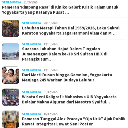
SENI BUDAYA
21/06/2026
Pameran ‘Rimpang Rasa’ di Kiniko Galeri: Kritik Tajam untuk
Yogyakarta yang Katanya Pusat …
SENI BUDAYA
20/01/2026
Labuhan Merapi Tahun Dal 1959/2026, Laku Sakral
Keraton Yogyakarta Jaga Harmoni Alam dan M…
SENI BUDAYA
19/01/2026
Suasana Labuhan Hajad Dalem Tingalan
Jumenengan Dalem ke-38 Sri Sultan HB X di
Parangkusum…
SENI BUDAYA
19/01/2026
Dari Merti Dusun hingga Gamelan, Yogyakarta
Menjaga 245 Warisan Budaya Leluhur
SENI BUDAYA
31/12/2025
Wisata Seni Kaligrafi: Mahasiswa UIN Yogyakarta
Belajar Makna Alquran dari Maestro Syaiful…
SENI BUDAYA
16/12/2025
Pameran Tunggal Alex Pracaya “Ojo Urik” Ajak Publik
Rawat Integritas Lewat Seni Poster