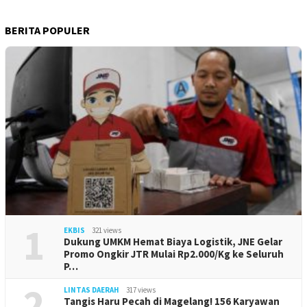
BERITA POPULER
1
EKBIS
321 views
Dukung UMKM Hemat Biaya Logistik, JNE Gelar
Promo Ongkir JTR Mulai Rp2.000/Kg ke Seluruh
P…
2
LINTAS DAERAH
317 views
Tangis Haru Pecah di Magelang! 156 Karyawan