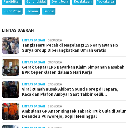
Pendidikan
Gunungkidul
Event Jogja
Kecelakaan
Yogyakarta
Kulon Progo
Sleman
Bantul
LINTAS DAERAH
LINTAS DAERAH
03/08/2026
Tangis Haru Pecah di Magelang! 156 Karyawan HS
Surya Group Diberangkatkan Umrah Gratis
LINTAS DAERAH
09/07/2026
Gerak Cepat! LPS Bayarkan Klaim Simpanan Nasabah
BPR Ceper Klaten dalam 5 Hari Kerja
LINTAS DAERAH
27/05/2026
Viral Rumah Rusak Akibat Sound Horeg di Jepara,
Kaca dan Plafon Ambyar Saat Takbir Kelili…
LINTAS DAERAH
13/05/2026
Ambulans GP Ansor Ringsek Tabrak Truk Gula di Jalur
Deandels Purworejo, Sopir Meninggal