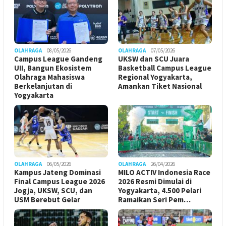
OLAHRAGA
08/05/2026
OLAHRAGA
07/05/2026
Campus League Gandeng
UKSW dan SCU Juara
UII, Bangun Ekosistem
Basketball Campus League
Olahraga Mahasiswa
Regional Yogyakarta,
Berkelanjutan di
Amankan Tiket Nasional
Yogyakarta
OLAHRAGA
06/05/2026
OLAHRAGA
26/04/2026
Kampus Jateng Dominasi
MILO ACTIV Indonesia Race
Final Campus League 2026
2026 Resmi Dimulai di
Jogja, UKSW, SCU, dan
Yogyakarta, 4.500 Pelari
USM Berebut Gelar
Ramaikan Seri Pem…