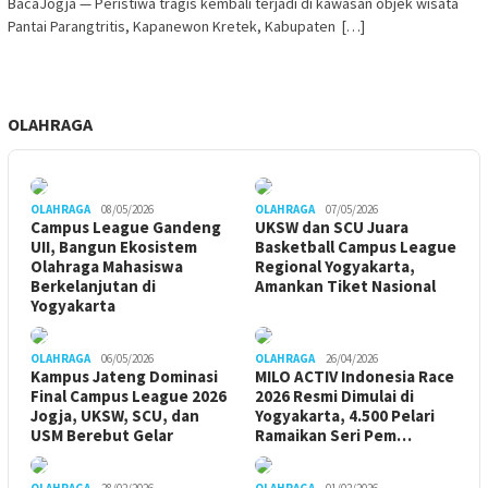
BacaJogja — Peristiwa tragis kembali terjadi di kawasan objek wisata
Pantai Parangtritis, Kapanewon Kretek, Kabupaten […]
OLAHRAGA
OLAHRAGA
08/05/2026
OLAHRAGA
07/05/2026
Campus League Gandeng
UKSW dan SCU Juara
UII, Bangun Ekosistem
Basketball Campus League
Olahraga Mahasiswa
Regional Yogyakarta,
Berkelanjutan di
Amankan Tiket Nasional
Yogyakarta
OLAHRAGA
06/05/2026
OLAHRAGA
26/04/2026
Kampus Jateng Dominasi
MILO ACTIV Indonesia Race
Final Campus League 2026
2026 Resmi Dimulai di
Jogja, UKSW, SCU, dan
Yogyakarta, 4.500 Pelari
USM Berebut Gelar
Ramaikan Seri Pem…
OLAHRAGA
28/02/2026
OLAHRAGA
01/02/2026