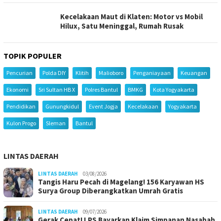
Kecelakaan Maut di Klaten: Motor vs Mobil
Hilux, Satu Meninggal, Rumah Rusak
TOPIK POPULER
Pencurian
Polda DIY
Klitih
Malioboro
Penganiayaan
Keuangan
Ekonomi
Sri Sultan HB X
Polres Bantul
BMKG
Kota Yogyakarta
Pendidikan
Gunungkidul
Event Jogja
Kecelakaan
Yogyakarta
Kulon Progo
Sleman
Bantul
LINTAS DAERAH
LINTAS DAERAH
03/08/2026
Tangis Haru Pecah di Magelang! 156 Karyawan HS
Surya Group Diberangkatkan Umrah Gratis
LINTAS DAERAH
09/07/2026
Gerak Cepat! LPS Bayarkan Klaim Simpanan Nasabah