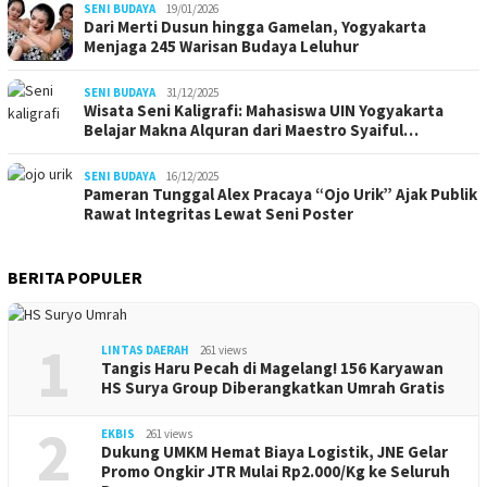
SENI BUDAYA
19/01/2026
Dari Merti Dusun hingga Gamelan, Yogyakarta
Menjaga 245 Warisan Budaya Leluhur
SENI BUDAYA
31/12/2025
Wisata Seni Kaligrafi: Mahasiswa UIN Yogyakarta
Belajar Makna Alquran dari Maestro Syaiful…
SENI BUDAYA
16/12/2025
Pameran Tunggal Alex Pracaya “Ojo Urik” Ajak Publik
Rawat Integritas Lewat Seni Poster
BERITA POPULER
1
LINTAS DAERAH
261 views
Tangis Haru Pecah di Magelang! 156 Karyawan
HS Surya Group Diberangkatkan Umrah Gratis
2
EKBIS
261 views
Dukung UMKM Hemat Biaya Logistik, JNE Gelar
Promo Ongkir JTR Mulai Rp2.000/Kg ke Seluruh