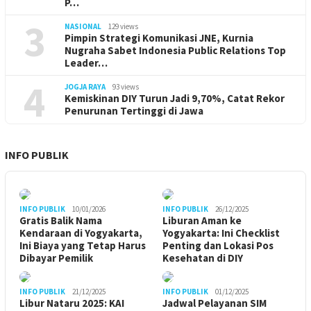
P…
3
NASIONAL
129 views
Pimpin Strategi Komunikasi JNE, Kurnia
Nugraha Sabet Indonesia Public Relations Top
Leader…
4
JOGJA RAYA
93 views
Kemiskinan DIY Turun Jadi 9,70%, Catat Rekor
Penurunan Tertinggi di Jawa
INFO PUBLIK
INFO PUBLIK
10/01/2026
INFO PUBLIK
26/12/2025
Gratis Balik Nama
Liburan Aman ke
Kendaraan di Yogyakarta,
Yogyakarta: Ini Checklist
Ini Biaya yang Tetap Harus
Penting dan Lokasi Pos
Dibayar Pemilik
Kesehatan di DIY
INFO PUBLIK
21/12/2025
INFO PUBLIK
01/12/2025
Libur Nataru 2025: KAI
Jadwal Pelayanan SIM