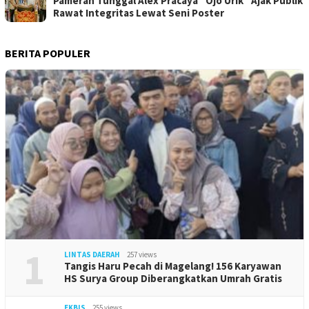
Pameran Tunggal Alex Pracaya “Ojo Urik” Ajak Publik
Rawat Integritas Lewat Seni Poster
BERITA POPULER
1
LINTAS DAERAH
257 views
Tangis Haru Pecah di Magelang! 156 Karyawan
HS Surya Group Diberangkatkan Umrah Gratis
EKBIS
255 views