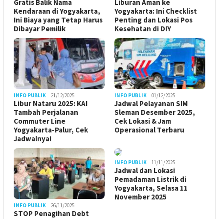
Gratis Balik Nama
Liburan Aman ke
Kendaraan di Yogyakarta,
Yogyakarta: Ini Checklist
Ini Biaya yang Tetap Harus
Penting dan Lokasi Pos
Dibayar Pemilik
Kesehatan di DIY
INFO PUBLIK
21/12/2025
INFO PUBLIK
01/12/2025
Libur Nataru 2025: KAI
Jadwal Pelayanan SIM
Tambah Perjalanan
Sleman Desember 2025,
Commuter Line
Cek Lokasi & Jam
Yogyakarta-Palur, Cek
Operasional Terbaru
Jadwalnya!
INFO PUBLIK
11/11/2025
Jadwal dan Lokasi
Pemadaman Listrik di
Yogyakarta, Selasa 11
November 2025
INFO PUBLIK
26/11/2025
STOP Penagihan Debt