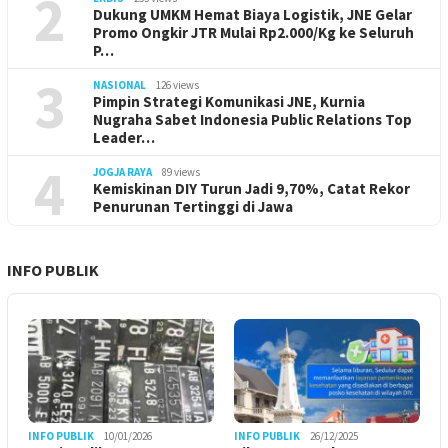
2
Dukung UMKM Hemat Biaya Logistik, JNE Gelar
Promo Ongkir JTR Mulai Rp2.000/Kg ke Seluruh
P…
3
NASIONAL
126 views
Pimpin Strategi Komunikasi JNE, Kurnia
Nugraha Sabet Indonesia Public Relations Top
Leader…
4
JOGJA RAYA
89 views
Kemiskinan DIY Turun Jadi 9,70%, Catat Rekor
Penurunan Tertinggi di Jawa
INFO PUBLIK
INFO PUBLIK
10/01/2026
INFO PUBLIK
26/12/2025