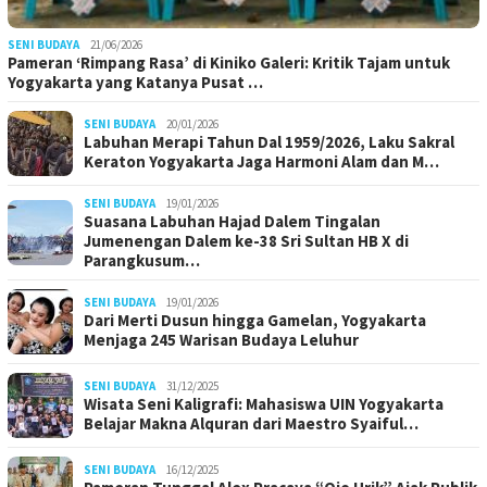
SENI BUDAYA
21/06/2026
Pameran ‘Rimpang Rasa’ di Kiniko Galeri: Kritik Tajam untuk
Yogyakarta yang Katanya Pusat …
SENI BUDAYA
20/01/2026
Labuhan Merapi Tahun Dal 1959/2026, Laku Sakral
Keraton Yogyakarta Jaga Harmoni Alam dan M…
SENI BUDAYA
19/01/2026
Suasana Labuhan Hajad Dalem Tingalan
Jumenengan Dalem ke-38 Sri Sultan HB X di
Parangkusum…
SENI BUDAYA
19/01/2026
Dari Merti Dusun hingga Gamelan, Yogyakarta
Menjaga 245 Warisan Budaya Leluhur
SENI BUDAYA
31/12/2025
Wisata Seni Kaligrafi: Mahasiswa UIN Yogyakarta
Belajar Makna Alquran dari Maestro Syaiful…
SENI BUDAYA
16/12/2025