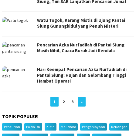
Siung, Tim SAR Lanjutkan Pencarian Jumat
Watu Togok, Karang Mistis di Ujung Pantai
Siung Gunungkidul yang Penuh Misteri
Pencarian Azka Nurfadilah di Pantai Siung
Masih Nihil, Cuaca Buruk Jadi Kendala
Hari Keempat Pencarian Azka Nurfadilah di
Pantai Siung: Hujan dan Gelombang Tinggi
Hambat Operasi
1
2
3
»
TOPIK POPULER
Pencurian
Polda DIY
Klitih
Malioboro
Penganiayaan
Keuangan