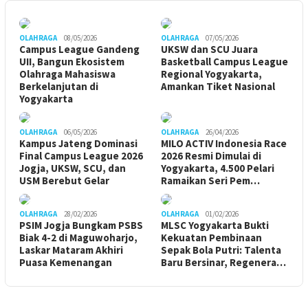
OLAHRAGA
08/05/2026
OLAHRAGA
07/05/2026
Campus League Gandeng
UKSW dan SCU Juara
UII, Bangun Ekosistem
Basketball Campus League
Olahraga Mahasiswa
Regional Yogyakarta,
Berkelanjutan di
Amankan Tiket Nasional
Yogyakarta
OLAHRAGA
06/05/2026
OLAHRAGA
26/04/2026
Kampus Jateng Dominasi
MILO ACTIV Indonesia Race
Final Campus League 2026
2026 Resmi Dimulai di
Jogja, UKSW, SCU, dan
Yogyakarta, 4.500 Pelari
USM Berebut Gelar
Ramaikan Seri Pem…
OLAHRAGA
28/02/2026
OLAHRAGA
01/02/2026
PSIM Jogja Bungkam PSBS
MLSC Yogyakarta Bukti
Biak 4-2 di Maguwoharjo,
Kekuatan Pembinaan
Laskar Mataram Akhiri
Sepak Bola Putri: Talenta
Puasa Kemenangan
Baru Bersinar, Regenera…