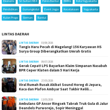
Ekonomi
Sri Sultan HB X
Polres Bantul
BMKG
Kota Yogyakarta
Pendidikan
Gunungkidul
Event Jogja
Kecelakaan
Yogyakarta
Kulon Progo
Sleman
Bantul
LINTAS DAERAH
LINTAS DAERAH
03/08/2026
Tangis Haru Pecah di Magelang! 156 Karyawan HS
Surya Group Diberangkatkan Umrah Gratis
LINTAS DAERAH
09/07/2026
Gerak Cepat! LPS Bayarkan Klaim Simpanan Nasabah
BPR Ceper Klaten dalam 5 Hari Kerja
LINTAS DAERAH
27/05/2026
Viral Rumah Rusak Akibat Sound Horeg di Jepara,
Kaca dan Plafon Ambyar Saat Takbir Kelili…
LINTAS DAERAH
13/05/2026
Ambulans GP Ansor Ringsek Tabrak Truk Gula di Jalur
Deandels Purworejo, Sopir Meninggal