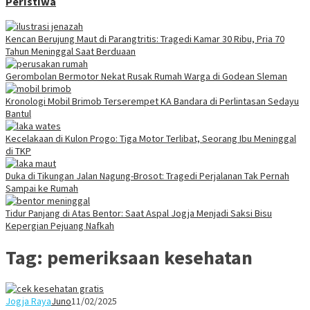
Peristiwa
Kencan Berujung Maut di Parangtritis: Tragedi Kamar 30 Ribu, Pria 70
Tahun Meninggal Saat Berduaan
Gerombolan Bermotor Nekat Rusak Rumah Warga di Godean Sleman
Kronologi Mobil Brimob Terserempet KA Bandara di Perlintasan Sedayu
Bantul
Kecelakaan di Kulon Progo: Tiga Motor Terlibat, Seorang Ibu Meninggal
di TKP
Duka di Tikungan Jalan Nagung-Brosot: Tragedi Perjalanan Tak Pernah
Sampai ke Rumah
Tidur Panjang di Atas Bentor: Saat Aspal Jogja Menjadi Saksi Bisu
Kepergian Pejuang Nafkah
Tag:
pemeriksaan kesehatan
Jogja Raya
Juno
11/02/2025