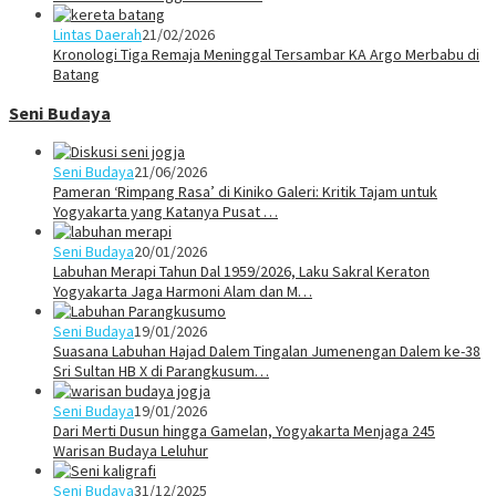
Lintas Daerah
21/02/2026
Kronologi Tiga Remaja Meninggal Tersambar KA Argo Merbabu di
Batang
Seni Budaya
Seni Budaya
21/06/2026
Pameran ‘Rimpang Rasa’ di Kiniko Galeri: Kritik Tajam untuk
Yogyakarta yang Katanya Pusat …
Seni Budaya
20/01/2026
Labuhan Merapi Tahun Dal 1959/2026, Laku Sakral Keraton
Yogyakarta Jaga Harmoni Alam dan M…
Seni Budaya
19/01/2026
Suasana Labuhan Hajad Dalem Tingalan Jumenengan Dalem ke-38
Sri Sultan HB X di Parangkusum…
Seni Budaya
19/01/2026
Dari Merti Dusun hingga Gamelan, Yogyakarta Menjaga 245
Warisan Budaya Leluhur
Seni Budaya
31/12/2025