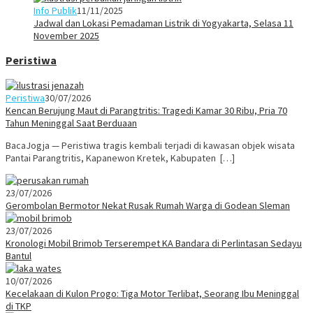
Info Publik
11/11/2025
Jadwal dan Lokasi Pemadaman Listrik di Yogyakarta, Selasa 11
November 2025
Peristiwa
Peristiwa
30/07/2026
Kencan Berujung Maut di Parangtritis: Tragedi Kamar 30 Ribu, Pria 70
Tahun Meninggal Saat Berduaan
BacaJogja — Peristiwa tragis kembali terjadi di kawasan objek wisata
Pantai Parangtritis, Kapanewon Kretek, Kabupaten […]
23/07/2026
Gerombolan Bermotor Nekat Rusak Rumah Warga di Godean Sleman
23/07/2026
Kronologi Mobil Brimob Terserempet KA Bandara di Perlintasan Sedayu
Bantul
10/07/2026
Kecelakaan di Kulon Progo: Tiga Motor Terlibat, Seorang Ibu Meninggal
di TKP