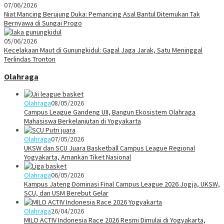
07/06/2026
Niat Mancing Berujung Duka: Pemancing Asal Bantul Ditemukan Tak
Bernyawa di Sungai Progo
05/06/2026
Kecelakaan Maut di Gunungkidul: Gagal Jaga Jarak, Satu Meninggal
Terlindas Tronton
Olahraga
Olahraga
08/05/2026
Campus League Gandeng UII, Bangun Ekosistem Olahraga
Mahasiswa Berkelanjutan di Yogyakarta
Olahraga
07/05/2026
UKSW dan SCU Juara Basketball Campus League Regional
Yogyakarta, Amankan Tiket Nasional
Olahraga
06/05/2026
Kampus Jateng Dominasi Final Campus League 2026 Jogja, UKSW,
SCU, dan USM Berebut Gelar
Olahraga
26/04/2026
MILO ACTIV Indonesia Race 2026 Resmi Dimulai di Yogyakarta,