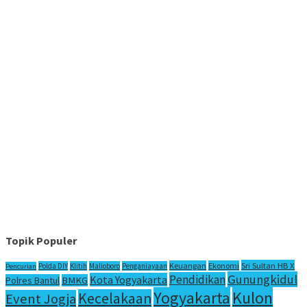
Topik Populer
Sri Sultan HB X
Keuangan
Ekonomi
Polda DIY
Klitih
Malioboro
Penganiayaan
Pencurian
Gunungkidul
Pendidikan
Kota Yogyakarta
Polres Bantul
BMKG
Yogyakarta
Kulon
Kecelakaan
Event Jogja