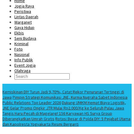
Home
Jogja Raya
Peristiwa
Lintas Daerah
Warganet
Gaya Hidup
Ekbis
Seni Budaya
Kriminal
Foto
Nasional
Info Publik
Event Jogja
Olahraga
Berita Terbaru
Kemiskinan DIY Turun Jadi 9,70%, Catat Rekor Penurunan Tertinggi di
Jawa
Pimpin Strategi Komunikasi JNE, Kurnia Nugraha Sabet Indonesia
Public Relations Top Leader 2026
Dukung UMKM Hemat Biaya Logistik,
JNE Gelar Promo Ongkir JTR Mulai Rp2.000/Kg ke Seluruh Pulau Jawa
Tangis Haru Pecah di Magelang! 156 Karyawan HS Surya Group
Diberangkatkan Umrah Gratis
Rotasi Besar di Polda DIY: 5 Pejabat Utama
dan Kapolresta Yogyakarta Resmi Berganti