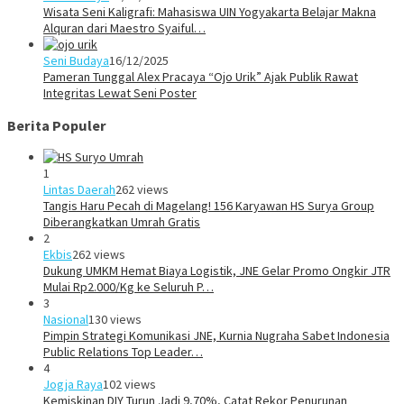
Wisata Seni Kaligrafi: Mahasiswa UIN Yogyakarta Belajar Makna
Alquran dari Maestro Syaiful…
Seni Budaya
16/12/2025
Pameran Tunggal Alex Pracaya “Ojo Urik” Ajak Publik Rawat
Integritas Lewat Seni Poster
Berita Populer
1
Lintas Daerah
262 views
Tangis Haru Pecah di Magelang! 156 Karyawan HS Surya Group
Diberangkatkan Umrah Gratis
2
Ekbis
262 views
Dukung UMKM Hemat Biaya Logistik, JNE Gelar Promo Ongkir JTR
Mulai Rp2.000/Kg ke Seluruh P…
3
Nasional
130 views
Pimpin Strategi Komunikasi JNE, Kurnia Nugraha Sabet Indonesia
Public Relations Top Leader…
4
Jogja Raya
102 views
Kemiskinan DIY Turun Jadi 9,70%, Catat Rekor Penurunan