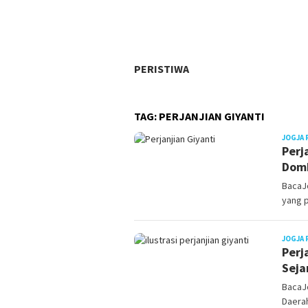
PERISTIWA
TAG:
PERJANJIAN GIYANTI
JOGJA 
Perj
Domb
BacaJ
yang p
JOGJA 
Perj
Seja
BacaJo
Daerah