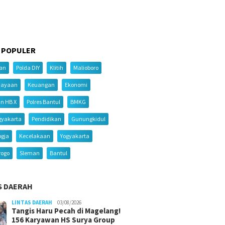
 POPULER
ian
Polda DIY
Klitih
Malioboro
iayaan
Keuangan
Ekonomi
an HB X
Polres Bantul
BMKG
gyakarta
Pendidikan
Gunungkidul
ogja
Kecelakaan
Yogyakarta
rogo
Sleman
Bantul
S DAERAH
LINTAS DAERAH
03/08/2026
Tangis Haru Pecah di Magelang!
156 Karyawan HS Surya Group