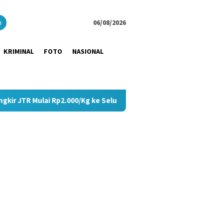
close
h
06/08/2026
KRIMINAL
FOTO
NASIONAL
Rp2.000/Kg ke Seluruh Pulau Jawa
Tangis Haru Pecah di 