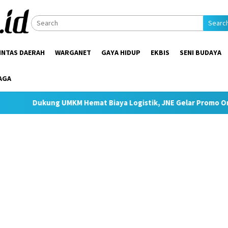
Searc
INTAS DAERAH
WARGANET
GAYA HIDUP
EKBIS
SENI BUDAYA
AGA
 UMKM Hemat Biaya Logistik, JNE Gelar Promo Ongkir JTR Mulai 