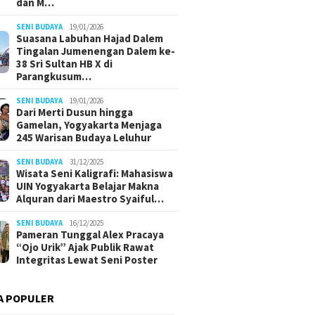
dan M…
SENI BUDAYA
19/01/2026
Suasana Labuhan Hajad Dalem
Tingalan Jumenengan Dalem ke-
38 Sri Sultan HB X di
Parangkusum…
SENI BUDAYA
19/01/2026
Dari Merti Dusun hingga
Gamelan, Yogyakarta Menjaga
245 Warisan Budaya Leluhur
SENI BUDAYA
31/12/2025
Wisata Seni Kaligrafi: Mahasiswa
UIN Yogyakarta Belajar Makna
Alquran dari Maestro Syaiful…
SENI BUDAYA
16/12/2025
Pameran Tunggal Alex Pracaya
“Ojo Urik” Ajak Publik Rawat
Integritas Lewat Seni Poster
A POPULER