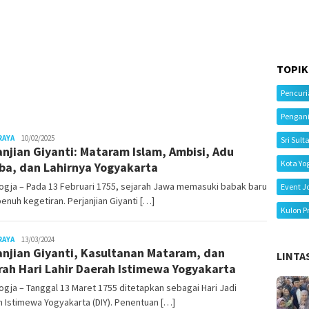
TOPIK
Pencur
Pengan
Juno
RAYA
10/02/2025
Sri Sult
anjian Giyanti: Mataram Islam, Ambisi, Adu
Kota Yo
a, dan Lahirnya Yogyakarta
ogja – Pada 13 Februari 1755, sejarah Jawa memasuki babak baru
Event J
enuh kegetiran. Perjanjian Giyanti […]
Kulon P
Juno
RAYA
13/03/2024
anjian Giyanti, Kasultanan Mataram, dan
LINTA
rah Hari Lahir Daerah Istimewa Yogyakarta
gja – Tanggal 13 Maret 1755 ditetapkan sebagai Hari Jadi
 Istimewa Yogyakarta (DIY). Penentuan […]