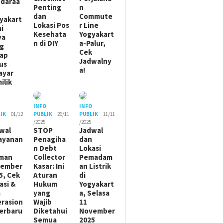
daraa
Penting
n
dan
Commute
yakart
Lokasi Pos
r Line
ni
Kesehata
Yogyakart
ya
n di DIY
a-Palur,
g
Cek
ap
Jadwalny
us
a!
ayar
ilik
O
INFO
INFO
IK
01/12
PUBLIK
26/11
PUBLIK
11/11
/2025
/2025
wal
STOP
Jadwal
ayanan
Penagiha
dan
n Debt
Lokasi
man
Collector
Pemadam
sember
Kasar: Ini
an Listrik
5, Cek
Aturan
di
asi &
Hukum
Yogyakart
m
yang
a, Selasa
rasion
Wajib
11
Terbaru
Diketahui
November
Semua
2025