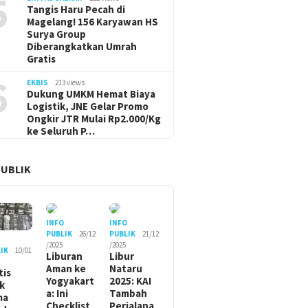
5
Tangis Haru Pecah di
Magelang! 156 Karyawan HS
Surya Group
Diberangkatkan Umrah
Gratis
6
EKBIS
213 views
Dukung UMKM Hemat Biaya
Logistik, JNE Gelar Promo
Ongkir JTR Mulai Rp2.000/Kg
ke Seluruh P…
PUBLIK
INFO
INFO
PUBLIK
26/12
PUBLIK
21/12
O
/2025
/2025
IK
10/01
Liburan
Libur
Aman ke
Nataru
tis
Yogyakart
2025: KAI
ik
a: Ini
Tambah
ma
Checklist
Perjalana