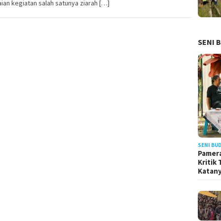
ian kegiatan salah satunya ziarah […]
SENI 
SENI BU
Pamera
Kritik
Katan