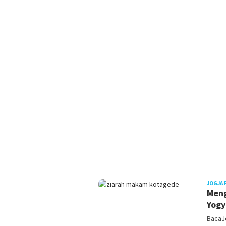
JOGJA 
Meng
Yogy
BacaJ