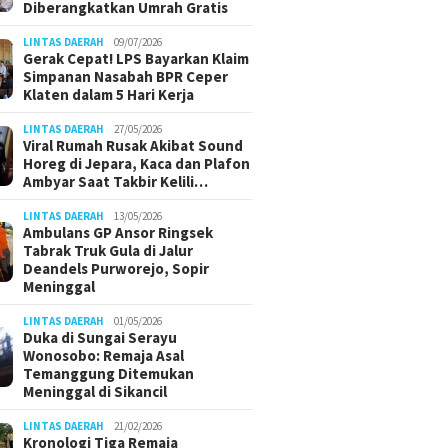
Diberangkatkan Umrah Gratis
LINTAS DAERAH
09/07/2026
Gerak Cepat! LPS Bayarkan Klaim
Simpanan Nasabah BPR Ceper
Klaten dalam 5 Hari Kerja
LINTAS DAERAH
27/05/2026
Viral Rumah Rusak Akibat Sound
Horeg di Jepara, Kaca dan Plafon
Ambyar Saat Takbir Kelili…
LINTAS DAERAH
13/05/2026
Ambulans GP Ansor Ringsek
Tabrak Truk Gula di Jalur
Deandels Purworejo, Sopir
Meninggal
LINTAS DAERAH
01/05/2026
Duka di Sungai Serayu
Wonosobo: Remaja Asal
Temanggung Ditemukan
Meninggal di Sikancil
LINTAS DAERAH
21/02/2026
Kronologi Tiga Remaja