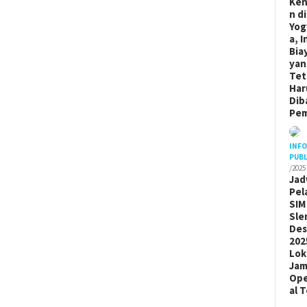
Ken
n di
Yog
a, I
Bia
yan
Tet
Har
Dib
Pem
INF
PUBL
/2025
Jad
Pel
SIM
Sle
De
202
Lok
Ja
Ope
al 