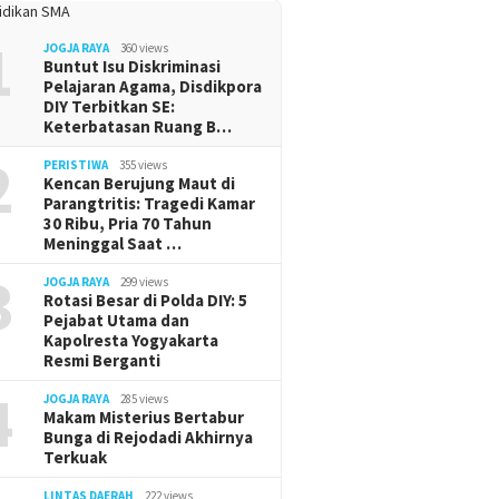
1
JOGJA RAYA
360 views
Buntut Isu Diskriminasi
Pelajaran Agama, Disdikpora
DIY Terbitkan SE:
Keterbatasan Ruang B…
2
PERISTIWA
355 views
Kencan Berujung Maut di
Parangtritis: Tragedi Kamar
30 Ribu, Pria 70 Tahun
Meninggal Saat …
3
JOGJA RAYA
299 views
Rotasi Besar di Polda DIY: 5
Pejabat Utama dan
Kapolresta Yogyakarta
Resmi Berganti
4
JOGJA RAYA
285 views
Makam Misterius Bertabur
Bunga di Rejodadi Akhirnya
Terkuak
LINTAS DAERAH
222 views