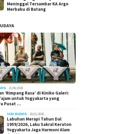
Meninggal Tersambar KA Argo
Merbabu di Batang
BUDAYA
DAYA
21/06/2026
n ‘Rimpang Rasa’ di Kiniko Galeri:
 Tajam untuk Yogyakarta yang
ya Pusat …
SENI BUDAYA
20/01/2026
Labuhan Merapi Tahun Dal
1959/2026, Laku Sakral Keraton
Yogyakarta Jaga Harmoni Alam