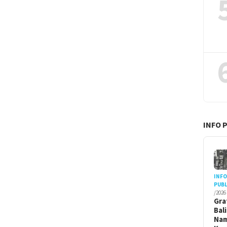
INFO 
INF
PUBL
/2026
Gra
Bal
Na