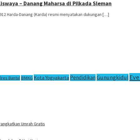
swaya – Danang Maharsa di Pilkada Sleman
912 Harda-Danang (Karda) resmi menyatakan dukungan […]
Eve
Gunungkidul
Pendidikan
Kota Yogyakarta
lres Bantul
BMKG
rangkatkan Umrah Gratis