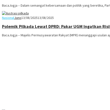
BacaJogja – Dalam semangat kebersamaan dan politik yang beretika, Part
Nasional
Juno
13/08/2025
13/08/2025
Polemik Pilkada Lewat DPRD: Pakar UGM Ingatkan Risik
BacaJogja – Majelis Permusyawaratan Rakyat (MPR) menanggapi usulan aga