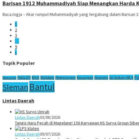
Barisan 1912 Muhammadiyah Siap Menangkan Harda Ki
BacaJogja – Akar rumput Muhammadiyah yang tergabung dalam Barisan 1
1
2
3
…
9
»
Topik Populer
Po
Sri Sultan HB X
Keuangan
Ekonomi
Polda DIY
Klitih
Malioboro
Penganiayaan
Pencurian
Bantul
Sleman
Lintas Daerah
Lintas Daerah
03/08/2026
Tangis Haru Pecah di Magelang! 156 Karyawan HS Surya Group Dibe
Lintas Daerah
09/07/2026