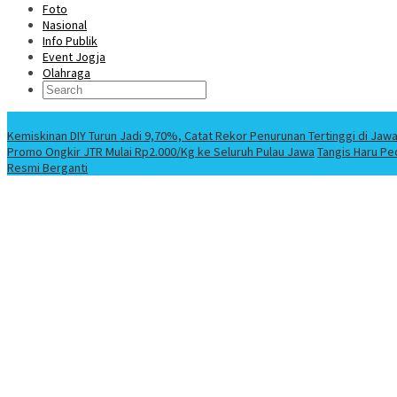
Foto
Nasional
Info Publik
Event Jogja
Olahraga
Berita Terbaru
Kemiskinan DIY Turun Jadi 9,70%, Catat Rekor Penurunan Tertinggi di Jaw
Promo Ongkir JTR Mulai Rp2.000/Kg ke Seluruh Pulau Jawa
Tangis Haru Pe
Resmi Berganti