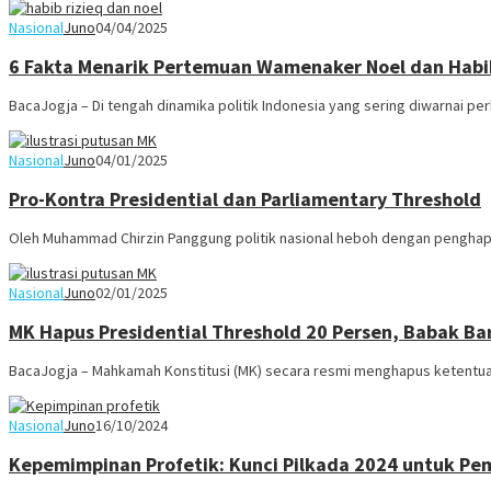
Nasional
Juno
04/04/2025
6 Fakta Menarik Pertemuan Wamenaker Noel dan Habib
BacaJogja – Di tengah dinamika politik Indonesia yang sering diwarnai p
Nasional
Juno
04/01/2025
Pro-Kontra Presidential dan Parliamentary Threshold
Oleh Muhammad Chirzin Panggung politik nasional heboh dengan penghap
Nasional
Juno
02/01/2025
MK Hapus Presidential Threshold 20 Persen, Babak Ba
BacaJogja – Mahkamah Konstitusi (MK) secara resmi menghapus ketentuan
Nasional
Juno
16/10/2024
Kepemimpinan Profetik: Kunci Pilkada 2024 untuk Pem