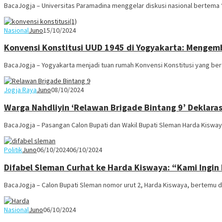
BacaJogja – Universitas Paramadina menggelar diskusi nasional bertema
Nasional
Juno
15/10/2024
Konvensi Konstitusi UUD 1945 di Yogyakarta: Mengemb
BacaJogja – Yogyakarta menjadi tuan rumah Konvensi Konstitusi yang be
Jogja Raya
Juno
08/10/2024
Warga Nahdliyin ‘Relawan Brigade Bintang 9’ Deklara
BacaJogja – Pasangan Calon Bupati dan Wakil Bupati Sleman Harda Kisw
Politik
Juno
06/10/2024
06/10/2024
Difabel Sleman Curhat ke Harda Kiswaya: “Kami Ingin
BacaJogja – Calon Bupati Sleman nomor urut 2, Harda Kiswaya, bertemu
Nasional
Juno
06/10/2024