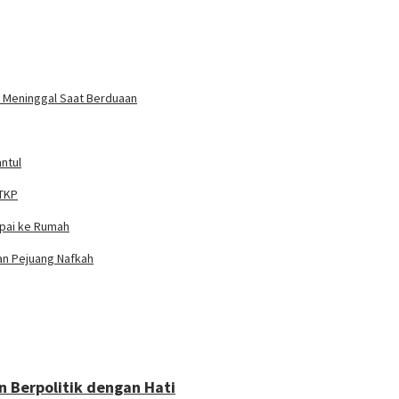
un Meninggal Saat Berduaan
ntul
 TKP
mpai ke Rumah
ian Pejuang Nafkah
 Berpolitik dengan Hati