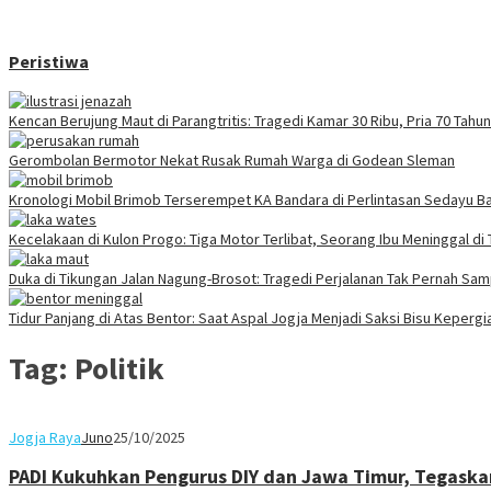
Peristiwa
Kencan Berujung Maut di Parangtritis: Tragedi Kamar 30 Ribu, Pria 70 Tah
Gerombolan Bermotor Nekat Rusak Rumah Warga di Godean Sleman
Kronologi Mobil Brimob Terserempet KA Bandara di Perlintasan Sedayu Ba
Kecelakaan di Kulon Progo: Tiga Motor Terlibat, Seorang Ibu Meninggal di
Duka di Tikungan Jalan Nagung-Brosot: Tragedi Perjalanan Tak Pernah Sa
Tidur Panjang di Atas Bentor: Saat Aspal Jogja Menjadi Saksi Bisu Keperg
Tag:
Politik
Jogja Raya
Juno
25/10/2025
PADI Kukuhkan Pengurus DIY dan Jawa Timur, Tegaskan