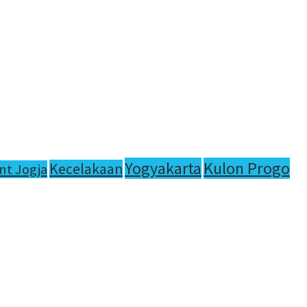
Yogyakarta
Kulon Progo
Kecelakaan
nt Jogja