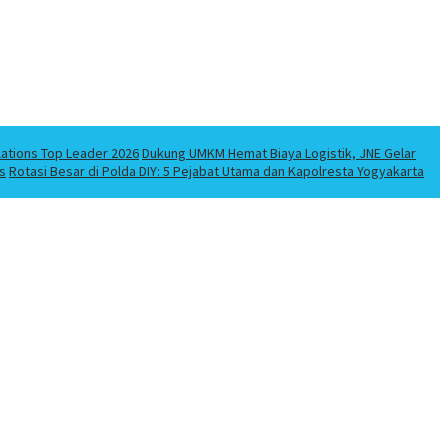
lations Top Leader 2026
Dukung UMKM Hemat Biaya Logistik, JNE Gelar
s
Rotasi Besar di Polda DIY: 5 Pejabat Utama dan Kapolresta Yogyakarta