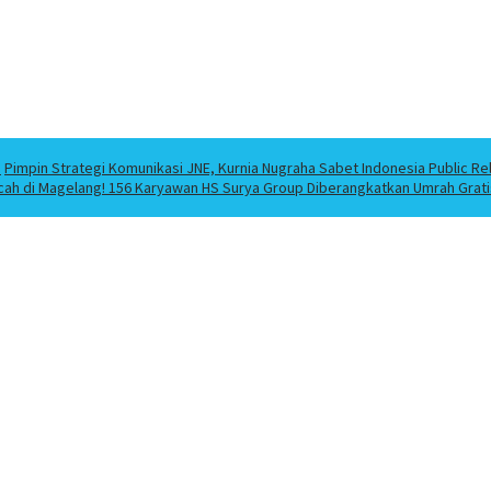
a
Pimpin Strategi Komunikasi JNE, Kurnia Nugraha Sabet Indonesia Public Re
cah di Magelang! 156 Karyawan HS Surya Group Diberangkatkan Umrah Grati