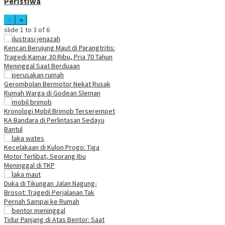
Peristiwa
«
»
slide
1 to 3
of 6
Kencan Berujung Maut di Parangtritis:
Tragedi Kamar 30 Ribu, Pria 70 Tahun
Meninggal Saat Berduaan
Gerombolan Bermotor Nekat Rusak
Rumah Warga di Godean Sleman
Kronologi Mobil Brimob Terserempet
KA Bandara di Perlintasan Sedayu
Bantul
Kecelakaan di Kulon Progo: Tiga
Motor Terlibat, Seorang Ibu
Meninggal di TKP
Duka di Tikungan Jalan Nagung-
Brosot: Tragedi Perjalanan Tak
Pernah Sampai ke Rumah
Tidur Panjang di Atas Bentor: Saat