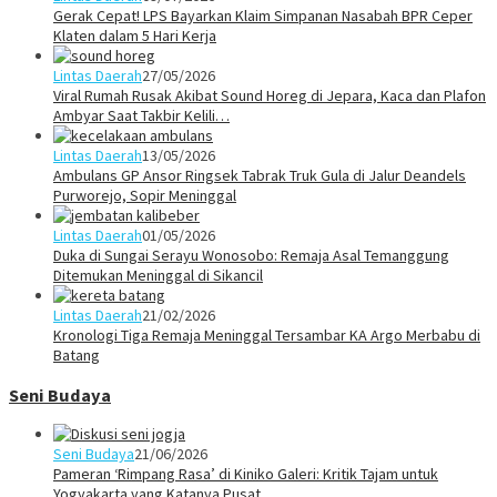
Gerak Cepat! LPS Bayarkan Klaim Simpanan Nasabah BPR Ceper
Klaten dalam 5 Hari Kerja
Lintas Daerah
27/05/2026
Viral Rumah Rusak Akibat Sound Horeg di Jepara, Kaca dan Plafon
Ambyar Saat Takbir Kelili…
Lintas Daerah
13/05/2026
Ambulans GP Ansor Ringsek Tabrak Truk Gula di Jalur Deandels
Purworejo, Sopir Meninggal
Lintas Daerah
01/05/2026
Duka di Sungai Serayu Wonosobo: Remaja Asal Temanggung
Ditemukan Meninggal di Sikancil
Lintas Daerah
21/02/2026
Kronologi Tiga Remaja Meninggal Tersambar KA Argo Merbabu di
Batang
Seni Budaya
Seni Budaya
21/06/2026
Pameran ‘Rimpang Rasa’ di Kiniko Galeri: Kritik Tajam untuk
Yogyakarta yang Katanya Pusat …