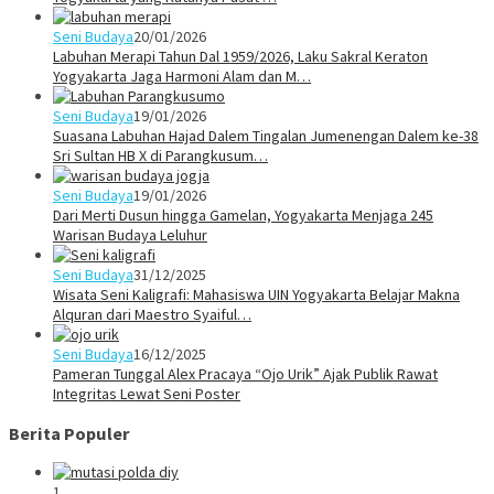
Seni Budaya
20/01/2026
Labuhan Merapi Tahun Dal 1959/2026, Laku Sakral Keraton
Yogyakarta Jaga Harmoni Alam dan M…
Seni Budaya
19/01/2026
Suasana Labuhan Hajad Dalem Tingalan Jumenengan Dalem ke-38
Sri Sultan HB X di Parangkusum…
Seni Budaya
19/01/2026
Dari Merti Dusun hingga Gamelan, Yogyakarta Menjaga 245
Warisan Budaya Leluhur
Seni Budaya
31/12/2025
Wisata Seni Kaligrafi: Mahasiswa UIN Yogyakarta Belajar Makna
Alquran dari Maestro Syaiful…
Seni Budaya
16/12/2025
Pameran Tunggal Alex Pracaya “Ojo Urik” Ajak Publik Rawat
Integritas Lewat Seni Poster
Berita Populer
1