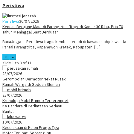
Peristiwa
Peristiwa
30/07/2026
Kencan Berujung Maut di Parangtritis: Tragedi Kamar 30 Ribu, Pria 70
Tahun Meninggal Saat Berduaan
BacaJogja — Peristiwa tragis kembali terjadi di kawasan objek wisata
Pantai Parangtritis, Kapanewon Kretek, Kabupaten […]
«
»
slide
1 to 3
of 11
23/07/2026
Gerombolan Bermotor Nekat Rusak
Rumah Warga di Godean Sleman
23/07/2026
Kronologi Mobil Brimob Terserempet
KA Bandara di Perlintasan Sedayu
Bantul
10/07/2026
Kecelakaan di Kulon Progo: Tiga
Motor Terlibat, Seorang Ibu