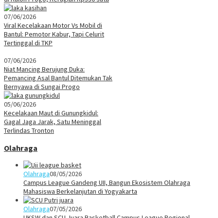
07/06/2026
Viral Kecelakaan Motor Vs Mobil di
Bantul: Pemotor Kabur, Tapi Celurit
Tertinggal di TKP
07/06/2026
Niat Mancing Berujung Duka:
Pemancing Asal Bantul Ditemukan Tak
Bernyawa di Sungai Progo
05/06/2026
Kecelakaan Maut di Gunungkidul:
Gagal Jaga Jarak, Satu Meninggal
Terlindas Tronton
Olahraga
Olahraga
08/05/2026
Campus League Gandeng UII, Bangun Ekosistem Olahraga
Mahasiswa Berkelanjutan di Yogyakarta
Olahraga
07/05/2026
UKSW dan SCU Juara Basketball Campus League Regional