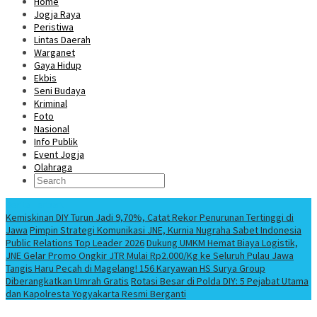
Home
Jogja Raya
Peristiwa
Lintas Daerah
Warganet
Gaya Hidup
Ekbis
Seni Budaya
Kriminal
Foto
Nasional
Info Publik
Event Jogja
Olahraga
Berita Terbaru
Kemiskinan DIY Turun Jadi 9,70%, Catat Rekor Penurunan Tertinggi di
Jawa
Pimpin Strategi Komunikasi JNE, Kurnia Nugraha Sabet Indonesia
Public Relations Top Leader 2026
Dukung UMKM Hemat Biaya Logistik,
JNE Gelar Promo Ongkir JTR Mulai Rp2.000/Kg ke Seluruh Pulau Jawa
Tangis Haru Pecah di Magelang! 156 Karyawan HS Surya Group
Diberangkatkan Umrah Gratis
Rotasi Besar di Polda DIY: 5 Pejabat Utama
dan Kapolresta Yogyakarta Resmi Berganti