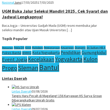
Nasional
Juno
17/03/2025
17/03/2025
UGM Buka Jalur Seleksi Mandiri 2025, Cek Syarat dan
Jadwal Lengkapnya!
BacaJogja – Universitas Gadjah Mada (UGM) resmi membuka jalur
seleksi mandiri atau Ujian Masuk Universitas […]
Topik Populer
Sri Sultan HB X
Keuangan
Ekonomi
Polda DIY
Klitih
Malioboro
Penganiayaan
Pencurian
Gunungkidul
Pendidikan
Kota Yogyakarta
Polres Bantul
BMKG
Yogyakarta
Kulon
Kecelakaan
Event Jogja
Bantul
Sleman
Progo
Lintas Daerah
Lintas Daerah
03/08/2026
Tangis Haru Pecah di Magelang! 156 Karyawan HS Surya Group
Diberangkatkan Umrah Gratis
Lintas Daerah
09/07/2026