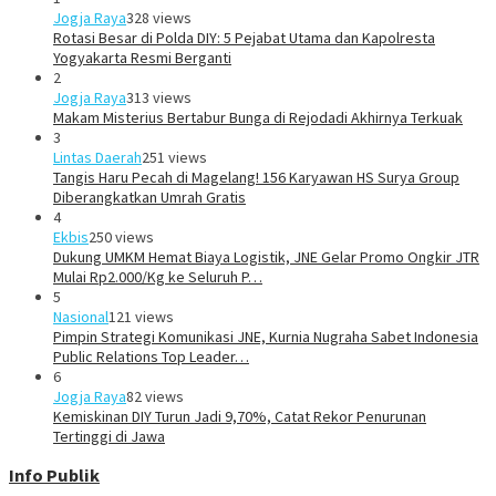
Jogja Raya
328 views
Rotasi Besar di Polda DIY: 5 Pejabat Utama dan Kapolresta
Yogyakarta Resmi Berganti
2
Jogja Raya
313 views
Makam Misterius Bertabur Bunga di Rejodadi Akhirnya Terkuak
3
Lintas Daerah
251 views
Tangis Haru Pecah di Magelang! 156 Karyawan HS Surya Group
Diberangkatkan Umrah Gratis
4
Ekbis
250 views
Dukung UMKM Hemat Biaya Logistik, JNE Gelar Promo Ongkir JTR
Mulai Rp2.000/Kg ke Seluruh P…
5
Nasional
121 views
Pimpin Strategi Komunikasi JNE, Kurnia Nugraha Sabet Indonesia
Public Relations Top Leader…
6
Jogja Raya
82 views
Kemiskinan DIY Turun Jadi 9,70%, Catat Rekor Penurunan
Tertinggi di Jawa
Info Publik