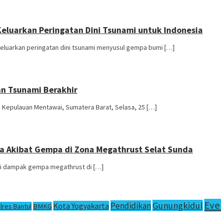
luarkan Peringatan Dini Tsunami untuk Indonesia
eluarkan peringatan dini tsunami menyusul gempa bumi […]
n Tsunami Berakhir
Kepulauan Mentawai, Sumatera Barat, Selasa, 25 […]
a Akibat Gempa di Zona Megathrust Selat Sunda
unami dampak gempa megathrust di […]
Eve
Gunungkidul
Pendidikan
Kota Yogyakarta
lres Bantul
BMKG