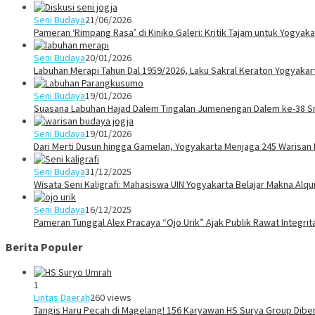
Seni Budaya
21/06/2026
Pameran ‘Rimpang Rasa’ di Kiniko Galeri: Kritik Tajam untuk Yogya
Seni Budaya
20/01/2026
Labuhan Merapi Tahun Dal 1959/2026, Laku Sakral Keraton Yogyaka
Seni Budaya
19/01/2026
Suasana Labuhan Hajad Dalem Tingalan Jumenengan Dalem ke-38 Sr
Seni Budaya
19/01/2026
Dari Merti Dusun hingga Gamelan, Yogyakarta Menjaga 245 Warisan
Seni Budaya
31/12/2025
Wisata Seni Kaligrafi: Mahasiswa UIN Yogyakarta Belajar Makna Alq
Seni Budaya
16/12/2025
Pameran Tunggal Alex Pracaya “Ojo Urik” Ajak Publik Rawat Integri
Berita Populer
1
Lintas Daerah
260 views
Tangis Haru Pecah di Magelang! 156 Karyawan HS Surya Group Dibe