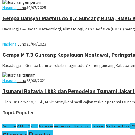
Nasional
Juno
30/07/2025
Gempa Dahsyat Magnitudo 8,7 Guncang Rusia, BMKG Ke
BacaJogja — Badan Meteorologi, Klimatologi, dan Geofisika (BMKG) meng
Nasional
Juno
25/04/2023
Gempa M 7.3 Guncang Kepulauan Mentawai, Peringata
BacaJogja – Gempa bumi berskala magnitudo 7.3 menguncang Kabupaten 
Nasional
Juno
23/08/2021
Tsunami Batavia 1883 dan Pemodelan Tsunami Jakart
Oleh: Dr. Daryono, S.Si., M.Si* Menyikapi hasil kajian terkait potensi ts
Topik Populer
Po
Sri Sultan HB X
Keuangan
Ekonomi
Polda DIY
Klitih
Malioboro
Penganiayaan
Pencurian