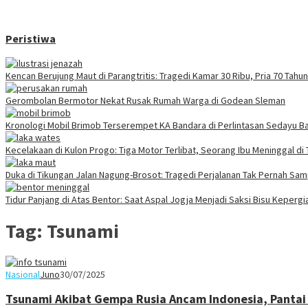
Peristiwa
Kencan Berujung Maut di Parangtritis: Tragedi Kamar 30 Ribu, Pria 70 Tah
Gerombolan Bermotor Nekat Rusak Rumah Warga di Godean Sleman
Kronologi Mobil Brimob Terserempet KA Bandara di Perlintasan Sedayu Ba
Kecelakaan di Kulon Progo: Tiga Motor Terlibat, Seorang Ibu Meninggal di
Duka di Tikungan Jalan Nagung-Brosot: Tragedi Perjalanan Tak Pernah Sa
Tidur Panjang di Atas Bentor: Saat Aspal Jogja Menjadi Saksi Bisu Keperg
Tag:
Tsunami
Nasional
Juno
30/07/2025
Tsunami Akibat Gempa Rusia Ancam Indonesia, Pantai