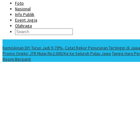
Foto
Nasional
Info Publik
Event Jogja
Olahraga
Berita Terbaru
Kemiskinan DIY Turun Jadi 9,70%, Catat Rekor Penurunan Tertinggi di Jaw
Promo Ongkir JTR Mulai Rp2.000/Kg ke Seluruh Pulau Jawa
Tangis Haru Pe
Resmi Berganti