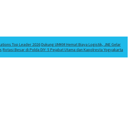
lations Top Leader 2026
Dukung UMKM Hemat Biaya Logistik, JNE Gelar
s
Rotasi Besar di Polda DIY: 5 Pejabat Utama dan Kapolresta Yogyakarta