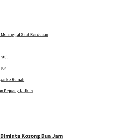
un Meninggal Saat Berduaan
ntul
 TKP
mpai ke Rumah
ian Pejuang Nafkah
 Diminta Kosong Dua Jam