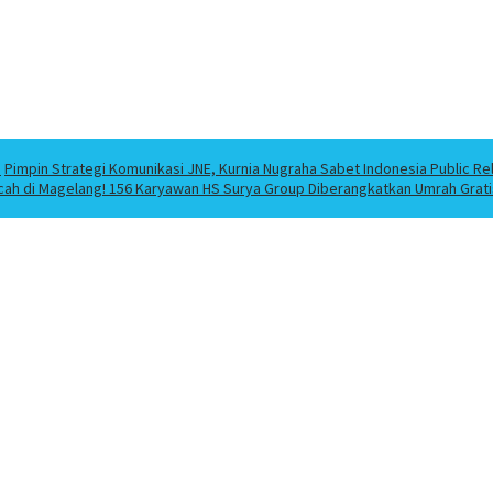
a
Pimpin Strategi Komunikasi JNE, Kurnia Nugraha Sabet Indonesia Public Re
cah di Magelang! 156 Karyawan HS Surya Group Diberangkatkan Umrah Grati