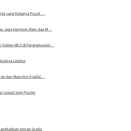
karta yang Katanya Pusat …
rta Jaga Harmoni Alam dan M…
i Sultan HB X di Parangkusum…
 Budaya Leluhur
uran dari Maestro Syaiful…
tas Lewat Seni Poster
rangkatkan Umrah Gratis