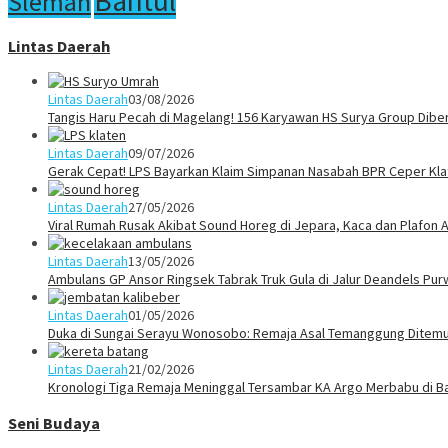
Bantul
Sleman
Lintas Daerah
Lintas Daerah
03/08/2026
Tangis Haru Pecah di Magelang! 156 Karyawan HS Surya Group Dibe
Lintas Daerah
09/07/2026
Gerak Cepat! LPS Bayarkan Klaim Simpanan Nasabah BPR Ceper Klat
Lintas Daerah
27/05/2026
Viral Rumah Rusak Akibat Sound Horeg di Jepara, Kaca dan Plafon A
Lintas Daerah
13/05/2026
Ambulans GP Ansor Ringsek Tabrak Truk Gula di Jalur Deandels Pur
Lintas Daerah
01/05/2026
Duka di Sungai Serayu Wonosobo: Remaja Asal Temanggung Ditemuk
Lintas Daerah
21/02/2026
Kronologi Tiga Remaja Meninggal Tersambar KA Argo Merbabu di B
Seni Budaya