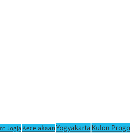
Yogyakarta
Kulon Progo
Kecelakaan
nt Jogja