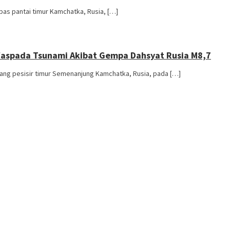
as pantai timur Kamchatka, Rusia, […]
aspada Tsunami Akibat Gempa Dahsyat Rusia M8,7
g pesisir timur Semenanjung Kamchatka, Rusia, pada […]