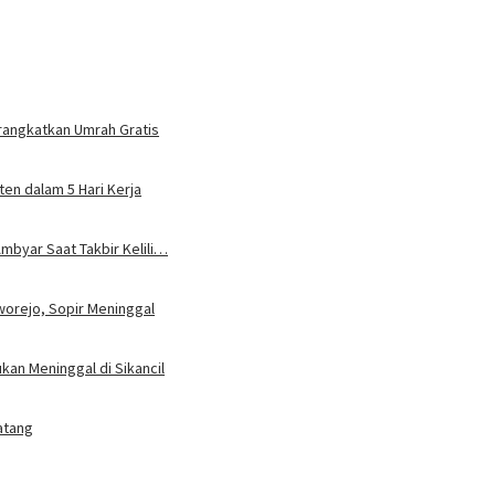
rangkatkan Umrah Gratis
en dalam 5 Hari Kerja
mbyar Saat Takbir Kelili…
worejo, Sopir Meninggal
an Meninggal di Sikancil
atang