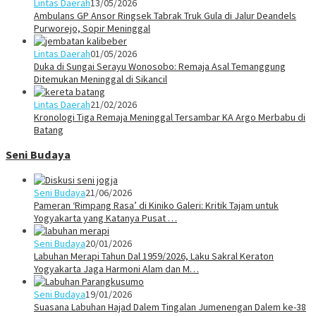
Lintas Daerah
13/05/2026
Ambulans GP Ansor Ringsek Tabrak Truk Gula di Jalur Deandels
Purworejo, Sopir Meninggal
Lintas Daerah
01/05/2026
Duka di Sungai Serayu Wonosobo: Remaja Asal Temanggung
Ditemukan Meninggal di Sikancil
Lintas Daerah
21/02/2026
Kronologi Tiga Remaja Meninggal Tersambar KA Argo Merbabu di
Batang
Seni Budaya
Seni Budaya
21/06/2026
Pameran ‘Rimpang Rasa’ di Kiniko Galeri: Kritik Tajam untuk
Yogyakarta yang Katanya Pusat …
Seni Budaya
20/01/2026
Labuhan Merapi Tahun Dal 1959/2026, Laku Sakral Keraton
Yogyakarta Jaga Harmoni Alam dan M…
Seni Budaya
19/01/2026
Suasana Labuhan Hajad Dalem Tingalan Jumenengan Dalem ke-38