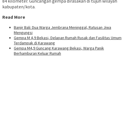
84 kilometer. Guncangan gempa dirasakan di tujuh wilayah
kabupaten/kota.
Read More
Banjir Bali: Dua Warga Jembrana Meninggal, Ratusan Jiwa
Mengungsi
Gempa M 4,9 Bekasi, Delapan Rumah Rusak dan Fasilitas Umum
Terdampak di Karawang
Gempa M4,9 Guncang Karawang Bekasi, Warga Panik
Berhamburan Keluar Rumah