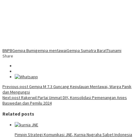
BNPB
Gempa Bumi
gempa mentawai
Gempa Sumatra Barat
Tsunami
Share
Post
Previous post
Gempa M 7.3 Guncang Kepulauan Mentawai, Warga Panik
dan Mengungsi
navigation
Next post
Rakerwil Partai Ummat DIY, Konsolidasi Pemenangan Anies
Baswedan dan Pemilu 2024
Related posts
Pimpin Strategi Komunikasi JNE, Kurnia Nugraha Sabet Indonesia