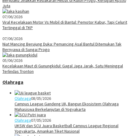
Berjibaku Jinakkan Kebakaran Hebat di Kulon Progo, Kerugian Rp330
Juta
07/06/2026
Viral Kecelakaan Motor Vs Mobil di Bantul: Pemotor Kabur, Tapi Celurit
Tertinggal di TKP
07/06/2026
Niat Mancing Berujung Duka: Pemancing Asal Bantul Ditemukan Tak
Bernyawa di Sungai Progo
05/06/2026
Kecelakaan Maut di Gunungkidul: Gagal Jaga Jarak, Satu Meninggal
Terlindas Tronton
Olahraga
Olahraga
08/05/2026
Campus League Gandeng UII, Bangun Ekosistem Olahraga
Mahasiswa Berkelanjutan di Yogyakarta
Olahraga
07/05/2026
UKSW dan SCU Juara Basketball Campus League Regional
Yogyakarta, Amankan Tiket Nasional