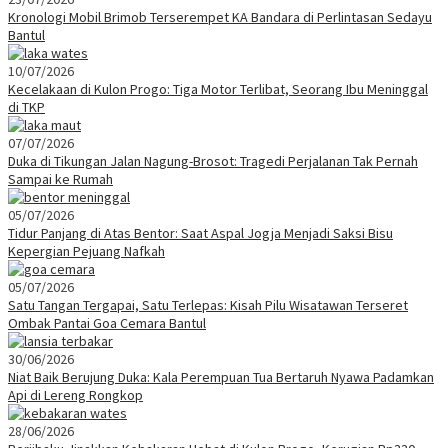
Kronologi Mobil Brimob Terserempet KA Bandara di Perlintasan Sedayu
Bantul
10/07/2026
Kecelakaan di Kulon Progo: Tiga Motor Terlibat, Seorang Ibu Meninggal
di TKP
07/07/2026
Duka di Tikungan Jalan Nagung-Brosot: Tragedi Perjalanan Tak Pernah
Sampai ke Rumah
05/07/2026
Tidur Panjang di Atas Bentor: Saat Aspal Jogja Menjadi Saksi Bisu
Kepergian Pejuang Nafkah
05/07/2026
Satu Tangan Tergapai, Satu Terlepas: Kisah Pilu Wisatawan Terseret
Ombak Pantai Goa Cemara Bantul
30/06/2026
Niat Baik Berujung Duka: Kala Perempuan Tua Bertaruh Nyawa Padamkan
Api di Lereng Rongkop
28/06/2026