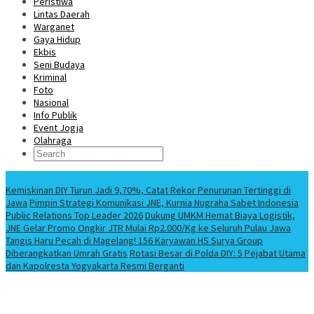
Peristiwa
Lintas Daerah
Warganet
Gaya Hidup
Ekbis
Seni Budaya
Kriminal
Foto
Nasional
Info Publik
Event Jogja
Olahraga
Berita Terbaru
Kemiskinan DIY Turun Jadi 9,70%, Catat Rekor Penurunan Tertinggi di
Jawa
Pimpin Strategi Komunikasi JNE, Kurnia Nugraha Sabet Indonesia
Public Relations Top Leader 2026
Dukung UMKM Hemat Biaya Logistik,
JNE Gelar Promo Ongkir JTR Mulai Rp2.000/Kg ke Seluruh Pulau Jawa
Tangis Haru Pecah di Magelang! 156 Karyawan HS Surya Group
Diberangkatkan Umrah Gratis
Rotasi Besar di Polda DIY: 5 Pejabat Utama
dan Kapolresta Yogyakarta Resmi Berganti