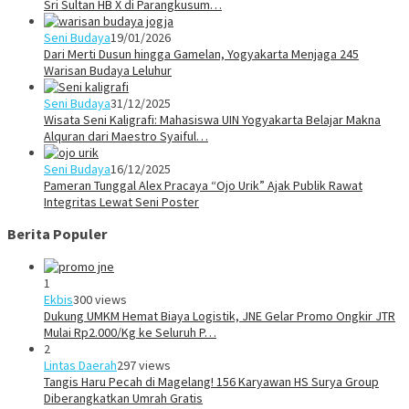
Sri Sultan HB X di Parangkusum…
Seni Budaya
19/01/2026
Dari Merti Dusun hingga Gamelan, Yogyakarta Menjaga 245
Warisan Budaya Leluhur
Seni Budaya
31/12/2025
Wisata Seni Kaligrafi: Mahasiswa UIN Yogyakarta Belajar Makna
Alquran dari Maestro Syaiful…
Seni Budaya
16/12/2025
Pameran Tunggal Alex Pracaya “Ojo Urik” Ajak Publik Rawat
Integritas Lewat Seni Poster
Berita Populer
1
Ekbis
300 views
Dukung UMKM Hemat Biaya Logistik, JNE Gelar Promo Ongkir JTR
Mulai Rp2.000/Kg ke Seluruh P…
2
Lintas Daerah
297 views
Tangis Haru Pecah di Magelang! 156 Karyawan HS Surya Group
Diberangkatkan Umrah Gratis