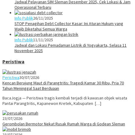
Jadwal Pelayanan SIM Sleman Desember 2025, Cek Lokasi & Jam
Operasional Terbaru
Info Publik
26/11/2025
STOP Penagihan Debt Collector Kasar: Ini Aturan Hukum yang
Wajib Diketahui Semua Warga
Info Publik
11/11/2025
Jadwal dan Lokasi Pemadaman Listrik di Yogyakarta, Selasa 11
November 2025
Peristiwa
Peristiwa
30/07/2026
Kencan Berujung Maut di Parangtritis: Tragedi Kamar 30 Ribu, Pria 70
Tahun Meninggal Saat Berduaan
BacaJogja — Peristiwa tragis kembali terjadi di kawasan objek wisata
Pantai Parangtritis, Kapanewon Kretek, Kabupaten […]
23/07/2026
Gerombolan Bermotor Nekat Rusak Rumah Warga di Godean Sleman
23/07/2026