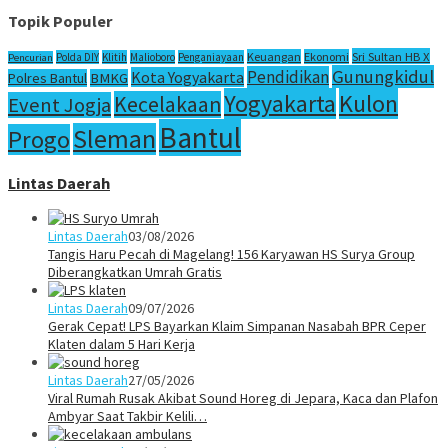
Topik Populer
Sri Sultan HB X
Keuangan
Ekonomi
Polda DIY
Klitih
Malioboro
Penganiayaan
Pencurian
Gunungkidul
Pendidikan
Kota Yogyakarta
Polres Bantul
BMKG
Yogyakarta
Kulon
Kecelakaan
Event Jogja
Bantul
Sleman
Progo
Lintas Daerah
Lintas Daerah
03/08/2026
Tangis Haru Pecah di Magelang! 156 Karyawan HS Surya Group
Diberangkatkan Umrah Gratis
Lintas Daerah
09/07/2026
Gerak Cepat! LPS Bayarkan Klaim Simpanan Nasabah BPR Ceper
Klaten dalam 5 Hari Kerja
Lintas Daerah
27/05/2026
Viral Rumah Rusak Akibat Sound Horeg di Jepara, Kaca dan Plafon
Ambyar Saat Takbir Kelili…