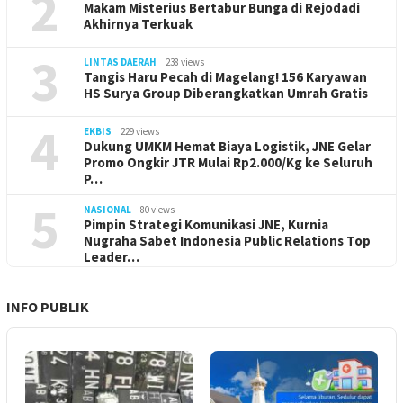
2
Makam Misterius Bertabur Bunga di Rejodadi
Akhirnya Terkuak
3
LINTAS DAERAH
238 views
Tangis Haru Pecah di Magelang! 156 Karyawan
HS Surya Group Diberangkatkan Umrah Gratis
4
EKBIS
229 views
Dukung UMKM Hemat Biaya Logistik, JNE Gelar
Promo Ongkir JTR Mulai Rp2.000/Kg ke Seluruh
P…
5
NASIONAL
80 views
Pimpin Strategi Komunikasi JNE, Kurnia
Nugraha Sabet Indonesia Public Relations Top
Leader…
INFO PUBLIK