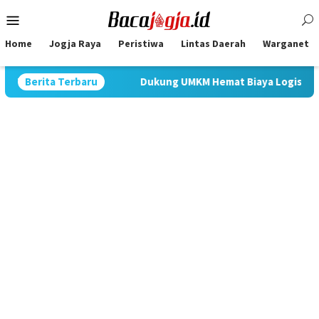
Skip
Mobile
to
Menu
content
Home
Jogja Raya
Peristiwa
Lintas Daerah
Warganet
r 2026
Berita Terbaru
Dukung UMKM Hemat Biaya Logistik, JNE Gelar Pro