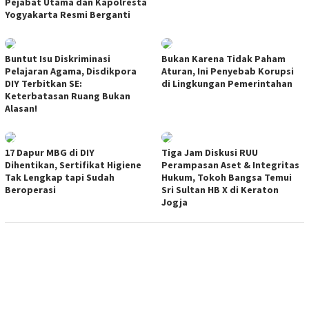
Pejabat Utama dan Kapolresta
Yogyakarta Resmi Berganti
Buntut Isu Diskriminasi
Bukan Karena Tidak Paham
Pelajaran Agama, Disdikpora
Aturan, Ini Penyebab Korupsi
DIY Terbitkan SE:
di Lingkungan Pemerintahan
Keterbatasan Ruang Bukan
Alasan!
17 Dapur MBG di DIY
Tiga Jam Diskusi RUU
Dihentikan, Sertifikat Higiene
Perampasan Aset & Integritas
Tak Lengkap tapi Sudah
Hukum, Tokoh Bangsa Temui
Beroperasi
Sri Sultan HB X di Keraton
Jogja