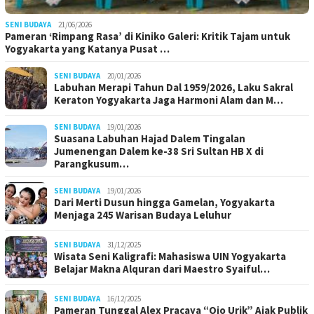
SENI BUDAYA
21/06/2026
Pameran ‘Rimpang Rasa’ di Kiniko Galeri: Kritik Tajam untuk
Yogyakarta yang Katanya Pusat …
SENI BUDAYA
20/01/2026
Labuhan Merapi Tahun Dal 1959/2026, Laku Sakral
Keraton Yogyakarta Jaga Harmoni Alam dan M…
SENI BUDAYA
19/01/2026
Suasana Labuhan Hajad Dalem Tingalan
Jumenengan Dalem ke-38 Sri Sultan HB X di
Parangkusum…
SENI BUDAYA
19/01/2026
Dari Merti Dusun hingga Gamelan, Yogyakarta
Menjaga 245 Warisan Budaya Leluhur
SENI BUDAYA
31/12/2025
Wisata Seni Kaligrafi: Mahasiswa UIN Yogyakarta
Belajar Makna Alquran dari Maestro Syaiful…
SENI BUDAYA
16/12/2025
Pameran Tunggal Alex Pracaya “Ojo Urik” Ajak Publik