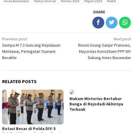
Anies Baswedan
Partai Ummat
Pemilu 2024
Pilpres 2024
Politik
SHARE
Post
Previous post
Next post
Gempa M 7.3 Guncang Kepulauan
Resmi Usung Ganjar Pranowo,
navigation
Mentawai, Peringatan Tsunami
Mayoritas Konstituen PPP DIY
Berakhir
Dukung Anies Baswedan
RELATED POSTS
Makam Misterius Bertabur
Bunga di Rejodadi Akhirnya
Terkuak
Rotasi Besar di Polda DIY: 5