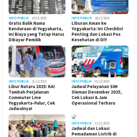
INFO PUBLIK
10/01/2026
INFO PUBLIK
26/12/2025
Gratis Balik Nama
Liburan Aman ke
Kendaraan di Yogyakarta,
Yogyakarta: Ini Checklist
Ini Biaya yang Tetap Harus
Penting dan Lokasi Pos
Dibayar Pemilik
Kesehatan di DIY
INFO PUBLIK
21/12/2025
INFO PUBLIK
01/12/2025
Libur Nataru 2025: KAI
Jadwal Pelayanan SIM
Tambah Perjalanan
Sleman Desember 2025,
Commuter Line
Cek Lokasi & Jam
Yogyakarta-Palur, Cek
Operasional Terbaru
Jadwalnya!
INFO PUBLIK
11/11/2025
Jadwal dan Lokasi
Pemadaman Listrik di