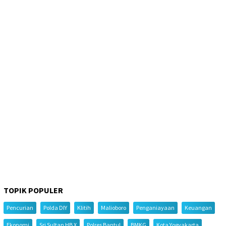
TOPIK POPULER
Pencurian
Polda DIY
Klitih
Malioboro
Penganiayaan
Keuangan
Ekonomi
Sri Sultan HB X
Polres Bantul
BMKG
Kota Yogyakarta