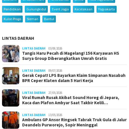
Pendidikan
Gunungkidul
Event Jogja
Kecelakaan
Yogyakarta
Kulon Progo
Sleman
Bantul
LINTAS DAERAH
LINTAS DAERAH
03/08/2026
Tangis Haru Pecah di Magelang! 156 Karyawan HS
Surya Group Diberangkatkan Umrah Gratis
LINTAS DAERAH
09/07/2026
Gerak Cepat! LPS Bayarkan Klaim Simpanan Nasabah
BPR Ceper Klaten dalam 5 Hari Kerja
LINTAS DAERAH
27/05/2026
Viral Rumah Rusak Akibat Sound Horeg di Jepara,
Kaca dan Plafon Ambyar Saat Takbir Kelili…
LINTAS DAERAH
13/05/2026
Ambulans GP Ansor Ringsek Tabrak Truk Gula di Jalur
Deandels Purworejo, Sopir Meninggal