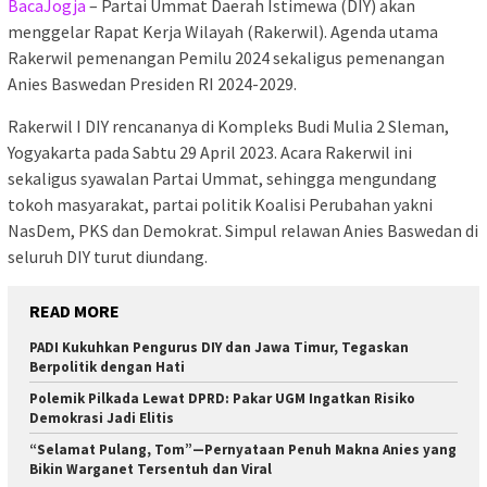
BacaJogja
– Partai Ummat Daerah Istimewa (DIY) akan
menggelar Rapat Kerja Wilayah (Rakerwil). Agenda utama
Rakerwil pemenangan Pemilu 2024 sekaligus pemenangan
Anies Baswedan Presiden RI 2024-2029.
Rakerwil I DIY rencananya di Kompleks Budi Mulia 2 Sleman,
Yogyakarta pada Sabtu 29 April 2023. Acara Rakerwil ini
sekaligus syawalan Partai Ummat, sehingga mengundang
tokoh masyarakat, partai politik Koalisi Perubahan yakni
NasDem, PKS dan Demokrat. Simpul relawan Anies Baswedan di
seluruh DIY turut diundang.
READ MORE
PADI Kukuhkan Pengurus DIY dan Jawa Timur, Tegaskan
Berpolitik dengan Hati
Polemik Pilkada Lewat DPRD: Pakar UGM Ingatkan Risiko
Demokrasi Jadi Elitis
“Selamat Pulang, Tom”—Pernyataan Penuh Makna Anies yang
Bikin Warganet Tersentuh dan Viral