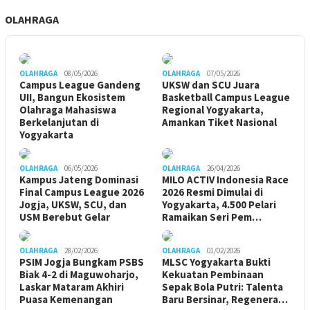
OLAHRAGA
OLAHRAGA
08/05/2026
OLAHRAGA
07/05/2026
Campus League Gandeng
UKSW dan SCU Juara
UII, Bangun Ekosistem
Basketball Campus League
Olahraga Mahasiswa
Regional Yogyakarta,
Berkelanjutan di
Amankan Tiket Nasional
Yogyakarta
OLAHRAGA
06/05/2026
OLAHRAGA
26/04/2026
Kampus Jateng Dominasi
MILO ACTIV Indonesia Race
Final Campus League 2026
2026 Resmi Dimulai di
Jogja, UKSW, SCU, dan
Yogyakarta, 4.500 Pelari
USM Berebut Gelar
Ramaikan Seri Pem…
OLAHRAGA
28/02/2026
OLAHRAGA
01/02/2026
PSIM Jogja Bungkam PSBS
MLSC Yogyakarta Bukti
Biak 4-2 di Maguwoharjo,
Kekuatan Pembinaan
Laskar Mataram Akhiri
Sepak Bola Putri: Talenta
Puasa Kemenangan
Baru Bersinar, Regenera…