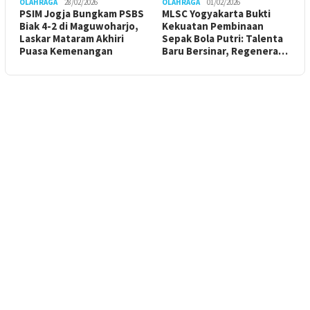
OLAHRAGA
28/02/2026
OLAHRAGA
01/02/2026
PSIM Jogja Bungkam PSBS
MLSC Yogyakarta Bukti
Biak 4-2 di Maguwoharjo,
Kekuatan Pembinaan
Laskar Mataram Akhiri
Sepak Bola Putri: Talenta
Puasa Kemenangan
Baru Bersinar, Regenera…