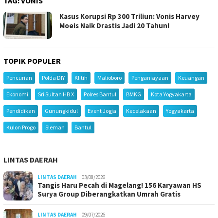
TAG:
VONIS
Kasus Korupsi Rp 300 Triliun: Vonis Harvey
Moeis Naik Drastis Jadi 20 Tahun!
TOPIK POPULER
Pencurian
Polda DIY
Klitih
Malioboro
Penganiayaan
Keuangan
Ekonomi
Sri Sultan HB X
Polres Bantul
BMKG
Kota Yogyakarta
Pendidikan
Gunungkidul
Event Jogja
Kecelakaan
Yogyakarta
Kulon Progo
Sleman
Bantul
LINTAS DAERAH
LINTAS DAERAH
03/08/2026
Tangis Haru Pecah di Magelang! 156 Karyawan HS
Surya Group Diberangkatkan Umrah Gratis
LINTAS DAERAH
09/07/2026