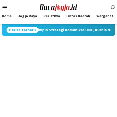
Skip
Mobile
to
Menu
content
Home
Jogja Raya
Peristiwa
Lintas Daerah
Warganet
Jawa
Berita Terbaru
Pimpin Strategi Komunikasi JNE, Kurnia Nugraha Sab