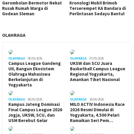
Gerombolan Bermotor Nekat
Kronologi Mobil Brimob
Rusak Rumah Warga di
Terserempet KA Bandara di
Godean Sleman
Perlintasan Sedayu Bantul
OLAHRAGA
OLAHRAGA
08/05/2026
OLAHRAGA
07/05/2026
Campus League Gandeng
UKSW dan SCU Juara
UII, Bangun Ekosistem
Basketball Campus League
Olahraga Mahasiswa
Regional Yogyakarta,
Berkelanjutan di
Amankan Tiket Nasional
Yogyakarta
OLAHRAGA
06/05/2026
OLAHRAGA
26/04/2026
Kampus Jateng Dominasi
MILO ACTIV Indonesia Race
Final Campus League 2026
2026 Resmi Dimulai di
Jogja, UKSW, SCU, dan
Yogyakarta, 4.500 Pelari
USM Berebut Gelar
Ramaikan Seri Pem…