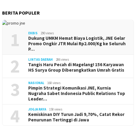
BERITA POPULER
1
EKBIS
290 views
Dukung UMKM Hemat Biaya Logistik, JNE Gelar
Promo Ongkir JTR Mulai Rp2.000/Kg ke Seluruh
P…
2
LINTAS DAERAH
286 views
Tangis Haru Pecah di Magelang! 156 Karyawan
HS Surya Group Diberangkatkan Umrah Gratis
3
NASIONAL
168 views
Pimpin Strategi Komunikasi JNE, Kurnia
Nugraha Sabet Indonesia Public Relations Top
Leader…
4
JOGJA RAYA
158 views
Kemiskinan DIY Turun Jadi 9,70%, Catat Rekor
Penurunan Tertinggi di Jawa