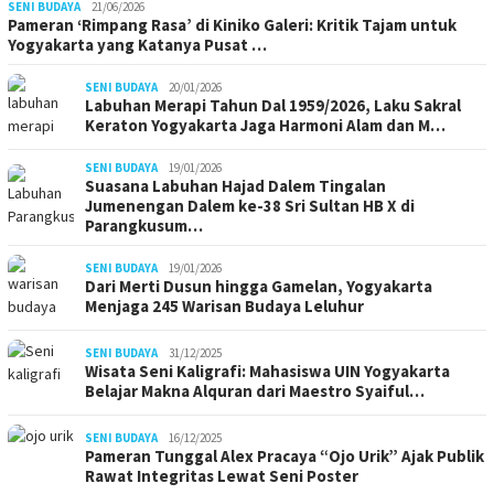
SENI BUDAYA
21/06/2026
Pameran ‘Rimpang Rasa’ di Kiniko Galeri: Kritik Tajam untuk
Yogyakarta yang Katanya Pusat …
SENI BUDAYA
20/01/2026
Labuhan Merapi Tahun Dal 1959/2026, Laku Sakral
Keraton Yogyakarta Jaga Harmoni Alam dan M…
SENI BUDAYA
19/01/2026
Suasana Labuhan Hajad Dalem Tingalan
Jumenengan Dalem ke-38 Sri Sultan HB X di
Parangkusum…
SENI BUDAYA
19/01/2026
Dari Merti Dusun hingga Gamelan, Yogyakarta
Menjaga 245 Warisan Budaya Leluhur
SENI BUDAYA
31/12/2025
Wisata Seni Kaligrafi: Mahasiswa UIN Yogyakarta
Belajar Makna Alquran dari Maestro Syaiful…
SENI BUDAYA
16/12/2025
Pameran Tunggal Alex Pracaya “Ojo Urik” Ajak Publik
Rawat Integritas Lewat Seni Poster