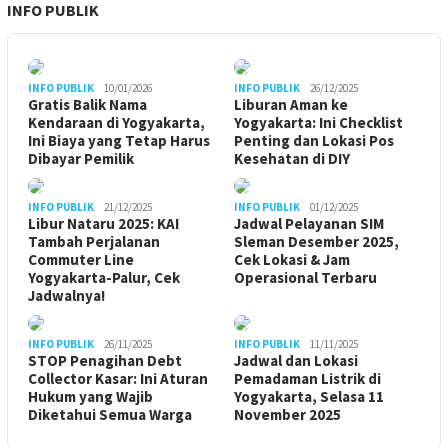
INFO PUBLIK
INFO PUBLIK
10/01/2026
INFO PUBLIK
26/12/2025
Gratis Balik Nama
Liburan Aman ke
Kendaraan di Yogyakarta,
Yogyakarta: Ini Checklist
Ini Biaya yang Tetap Harus
Penting dan Lokasi Pos
Dibayar Pemilik
Kesehatan di DIY
INFO PUBLIK
21/12/2025
INFO PUBLIK
01/12/2025
Libur Nataru 2025: KAI
Jadwal Pelayanan SIM
Tambah Perjalanan
Sleman Desember 2025,
Commuter Line
Cek Lokasi & Jam
Yogyakarta-Palur, Cek
Operasional Terbaru
Jadwalnya!
INFO PUBLIK
26/11/2025
INFO PUBLIK
11/11/2025
STOP Penagihan Debt
Jadwal dan Lokasi
Collector Kasar: Ini Aturan
Pemadaman Listrik di
Hukum yang Wajib
Yogyakarta, Selasa 11
Diketahui Semua Warga
November 2025