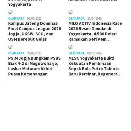
Yogyakarta
OLAHRAGA
06/05/2026
OLAHRAGA
26/04/2026
Kampus Jateng Dominasi
MILO ACTIV Indonesia Race
Final Campus League 2026
2026 Resmi Dimulai di
Jogja, UKSW, SCU, dan
Yogyakarta, 4.500 Pelari
USM Berebut Gelar
Ramaikan Seri Pem…
OLAHRAGA
28/02/2026
OLAHRAGA
01/02/2026
PSIM Jogja Bungkam PSBS
MLSC Yogyakarta Bukti
Biak 4-2 di Maguwoharjo,
Kekuatan Pembinaan
Laskar Mataram Akhiri
Sepak Bola Putri: Talenta
Puasa Kemenangan
Baru Bersinar, Regenera…