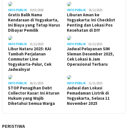
INFO PUBLIK
10/01/2026
INFO PUBLIK
26/12/2025
Gratis Balik Nama
Liburan Aman ke
Kendaraan di Yogyakarta,
Yogyakarta: Ini Checklist
Ini Biaya yang Tetap Harus
Penting dan Lokasi Pos
Dibayar Pemilik
Kesehatan di DIY
INFO PUBLIK
21/12/2025
INFO PUBLIK
01/12/2025
Libur Nataru 2025: KAI
Jadwal Pelayanan SIM
Tambah Perjalanan
Sleman Desember 2025,
Commuter Line
Cek Lokasi & Jam
Yogyakarta-Palur, Cek
Operasional Terbaru
Jadwalnya!
INFO PUBLIK
26/11/2025
INFO PUBLIK
11/11/2025
STOP Penagihan Debt
Jadwal dan Lokasi
Collector Kasar: Ini Aturan
Pemadaman Listrik di
Hukum yang Wajib
Yogyakarta, Selasa 11
Diketahui Semua Warga
November 2025
PERISTIWA