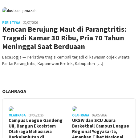
PERISTIWA
30/07/2026
Kencan Berujung Maut di Parangtritis:
Tragedi Kamar 30 Ribu, Pria 70 Tahun
Meninggal Saat Berduaan
BacaJogja — Peristiwa tragis kembali terjadi di kawasan objek wisata
Pantai Parangtritis, Kapanewon Kretek, Kabupaten […]
OLAHRAGA
OLAHRAGA
08/05/2026
OLAHRAGA
07/05/2026
Campus League Gandeng
UKSW dan SCU Juara
UII, Bangun Ekosistem
Basketball Campus League
Olahraga Mahasiswa
Regional Yogyakarta,
Berkelanjutan di
Amankan Tiket Nasional