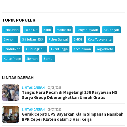
TOPIK POPULER
Pencurian
Polda DIY
Klitih
Malioboro
Penganiayaan
Keuangan
Ekonomi
Sri Sultan HB X
Polres Bantul
BMKG
Kota Yogyakarta
Pendidikan
Gunungkidul
Event Jogja
Kecelakaan
Yogyakarta
Kulon Progo
Sleman
Bantul
LINTAS DAERAH
LINTAS DAERAH
03/08/2026
Tangis Haru Pecah di Magelang! 156 Karyawan HS
Surya Group Diberangkatkan Umrah Gratis
LINTAS DAERAH
09/07/2026
Gerak Cepat! LPS Bayarkan Klaim Simpanan Nasabah
BPR Ceper Klaten dalam 5 Hari Kerja