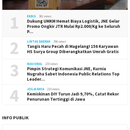
1
EKBIS
361 views
Dukung UMKM Hemat Biaya Logistik, JNE Gelar
Promo Ongkir JTR Mulai Rp2.000/Kg ke Seluruh
P…
2
LINTAS DAERAH
356 views
Tangis Haru Pecah di Magelang! 156 Karyawan
HS Surya Group Diberangkatkan Umrah Gratis
3
NASIONAL
233 views
Pimpin Strategi Komunikasi JNE, Kurnia
Nugraha Sabet Indonesia Public Relations Top
Leader…
4
JOGJA RAYA
233 views
Kemiskinan DIY Turun Jadi 9,70%, Catat Rekor
Penurunan Tertinggi di Jawa
INFO PUBLIK