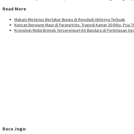
Read More
Makam Misterius Bertabur Bunga di Rejodadi Akhirnya Terkuak
Kencan Berujung Maut di Parangtritis: Tragedi Kamar 30 Ribu, Pria
Kronologi Mobil Brimob Terserempet KA Bandara di Perlintasan Se
Baca Juga: