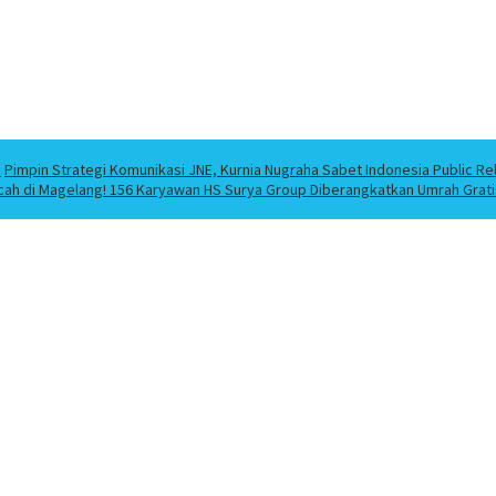
a
Pimpin Strategi Komunikasi JNE, Kurnia Nugraha Sabet Indonesia Public Re
cah di Magelang! 156 Karyawan HS Surya Group Diberangkatkan Umrah Grati