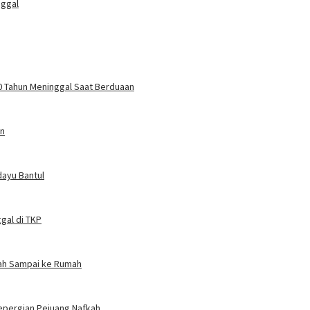
nggal
 70 Tahun Meninggal Saat Berduaan
an
dayu Bantul
gal di TKP
nah Sampai ke Rumah
Kepergian Pejuang Nafkah