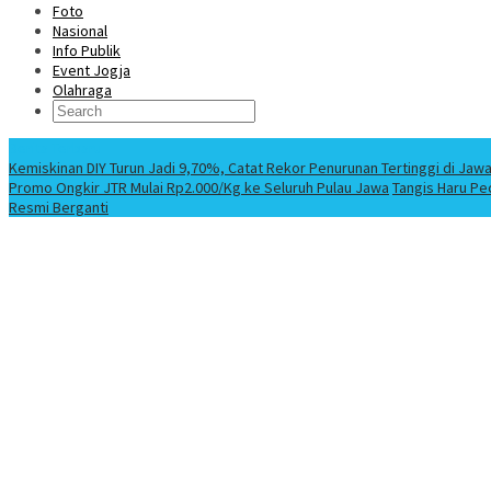
Foto
Nasional
Info Publik
Event Jogja
Olahraga
Berita Terbaru
Kemiskinan DIY Turun Jadi 9,70%, Catat Rekor Penurunan Tertinggi di Jaw
Promo Ongkir JTR Mulai Rp2.000/Kg ke Seluruh Pulau Jawa
Tangis Haru Pe
Resmi Berganti