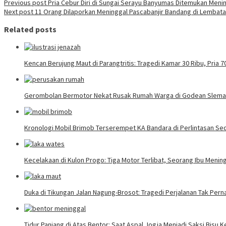
Previous post
Pria Cebur Diri di Sungai Serayu Banyumas Ditemukan Meni
Next post
11 Orang Dilaporkan Meninggal Pascabanjir Bandang di Lembata
Related posts
Kencan Berujung Maut di Parangtritis: Tragedi Kamar 30 Ribu, Pria
Gerombolan Bermotor Nekat Rusak Rumah Warga di Godean Slem
Kronologi Mobil Brimob Terserempet KA Bandara di Perlintasan Se
Kecelakaan di Kulon Progo: Tiga Motor Terlibat, Seorang Ibu Mening
Duka di Tikungan Jalan Nagung-Brosot: Tragedi Perjalanan Tak Per
Tidur Panjang di Atas Bentor: Saat Aspal Jogja Menjadi Saksi Bisu 