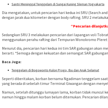
Santri Meninggal Tenggelam di Sungai Kuning Sleman Yogyakarta
Dia mengatakan, untuk pencarian hari kedua ini SRU (Search and 
dengan jarak dua kilometer dengan body rafting. SRU 2 melakuka
“Pencarian dilanjutk
Sedangkan SRU 3 melakukan pencarian dari lapangan voli Tobr
menggunakan perahu rafting dari Tempuran Wonokromo Pleret s
Menurut dia, pencarian hari kedua ini tim SAR gabungan akan 
berarti. “Semoga dengan kekuatan dan semangat SAR gabungan h
Baca Juga:
Tenggelam di Bogowonto Kulon Progo, Ibu dan Anak Selamat
Seperti diberitakan, korban bernama Ngadiman tenggelam saat 
yang berada di sebelah timur Terminal Giwangan dengan menye
Namun, setelah ditunggu lumayan lama, korban tidak muncul ke
namun hingga malam korban belum ditemukan. Pencarian dilanjut