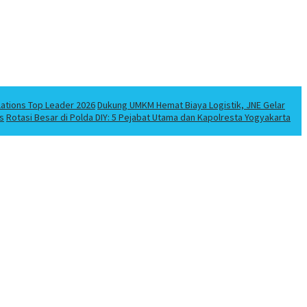
lations Top Leader 2026
Dukung UMKM Hemat Biaya Logistik, JNE Gelar
s
Rotasi Besar di Polda DIY: 5 Pejabat Utama dan Kapolresta Yogyakarta